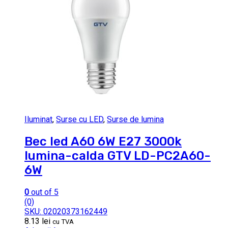
Iluminat
,
Surse cu LED
,
Surse de lumina
Bec led A60 6W E27 3000k
lumina-calda GTV LD-PC2A60-
6W
0
out of 5
(0)
SKU: 02020373162449
8.13
lei
cu TVA