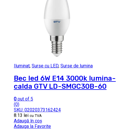
Iluminat
,
Surse cu LED
,
Surse de lumina
Bec led 6W E14 3000k lumina-
calda GTV LD-SMGC30B-60
0
out of 5
(0)
SKU: 02020373162424
8.13
lei
cu TVA
Adaugă în coș
Adauga la Favorite