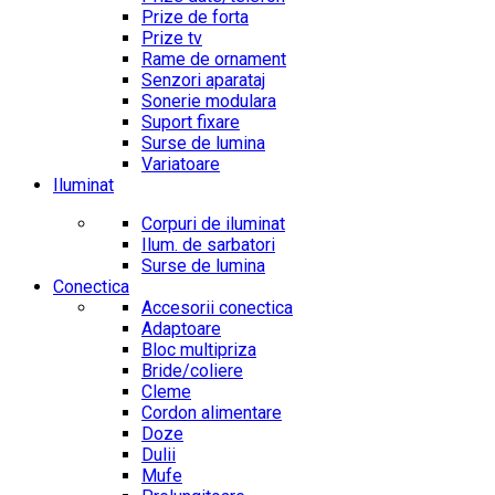
Prize de forta
Prize tv
Rame de ornament
Senzori aparataj
Sonerie modulara
Suport fixare
Surse de lumina
Variatoare
Iluminat
Corpuri de iluminat
Ilum. de sarbatori
Surse de lumina
Conectica
Accesorii conectica
Adaptoare
Bloc multipriza
Bride/coliere
Cleme
Cordon alimentare
Doze
Dulii
Mufe