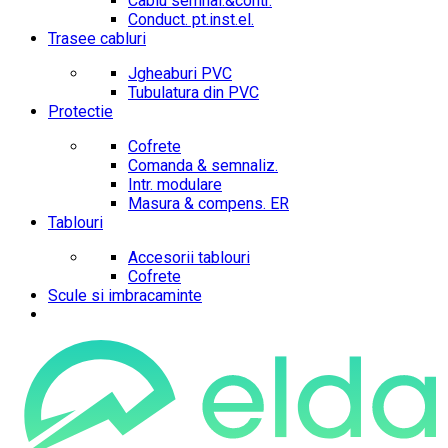
Cablu semnal.&contr.
Conduct. pt.inst.el.
Trasee cabluri
Jgheaburi PVC
Tubulatura din PVC
Protectie
Cofrete
Comanda & semnaliz.
Intr. modulare
Masura & compens. ER
Tablouri
Accesorii tablouri
Cofrete
Scule si imbracaminte