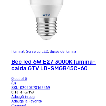
Iluminat
,
Surse cu LED
,
Surse de lumina
Bec led 6W E27 3000K lumina-
calda GTV LD-SMGB45C-60
0
out of 5
(0)
SKU: 02020373162469
8.13
lei
cu TVA
Adaugă în coș
Adauga la Favorite
Compară