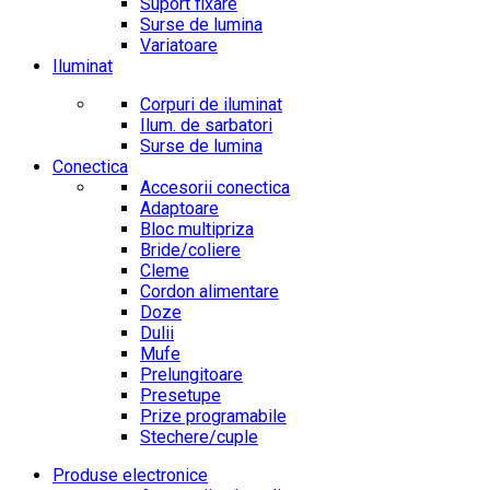
Suport fixare
Surse de lumina
Variatoare
Iluminat
Corpuri de iluminat
Ilum. de sarbatori
Surse de lumina
Conectica
Accesorii conectica
Adaptoare
Bloc multipriza
Bride/coliere
Cleme
Cordon alimentare
Doze
Dulii
Mufe
Prelungitoare
Presetupe
Prize programabile
Stechere/cuple
Produse electronice