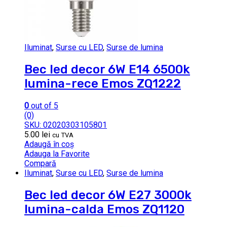
Iluminat
,
Surse cu LED
,
Surse de lumina
Bec led decor 6W E14 6500k
lumina-rece Emos ZQ1222
0
out of 5
(0)
SKU: 02020303105801
5.00
lei
cu TVA
Adaugă în coș
Adauga la Favorite
Compară
Iluminat
,
Surse cu LED
,
Surse de lumina
Bec led decor 6W E27 3000k
lumina-calda Emos ZQ1120