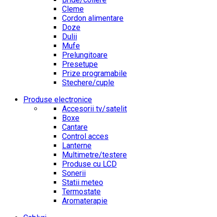
Cleme
Cordon alimentare
Doze
Dulii
Mufe
Prelungitoare
Presetupe
Prize programabile
Stechere/cuple
Produse electronice
Accesorii tv/satelit
Boxe
Cantare
Control acces
Lanterne
Multimetre/testere
Produse cu LCD
Sonerii
Statii meteo
Termostate
Aromaterapie