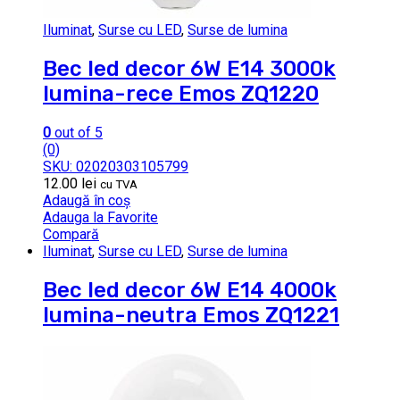
Iluminat
,
Surse cu LED
,
Surse de lumina
Bec led decor 6W E14 3000k
lumina-rece Emos ZQ1220
0
out of 5
(0)
SKU: 02020303105799
12.00
lei
cu TVA
Adaugă în coș
Adauga la Favorite
Compară
Iluminat
,
Surse cu LED
,
Surse de lumina
Bec led decor 6W E14 4000k
lumina-neutra Emos ZQ1221