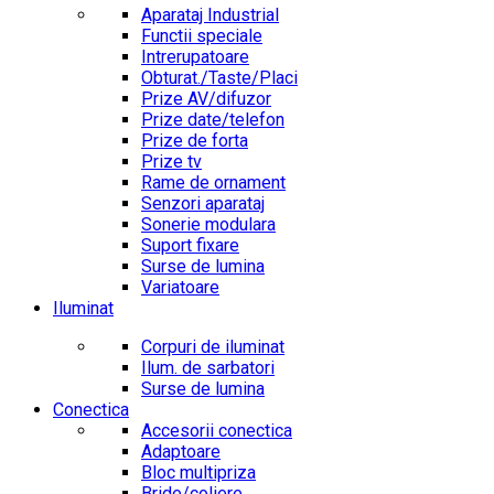
Aparataj Industrial
Functii speciale
Intrerupatoare
Obturat./Taste/Placi
Prize AV/difuzor
Prize date/telefon
Prize de forta
Prize tv
Rame de ornament
Senzori aparataj
Sonerie modulara
Suport fixare
Surse de lumina
Variatoare
Iluminat
Corpuri de iluminat
Ilum. de sarbatori
Surse de lumina
Conectica
Accesorii conectica
Adaptoare
Bloc multipriza
Bride/coliere