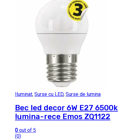
Iluminat
,
Surse cu LED
,
Surse de lumina
Bec led decor 6W E27 6500k
lumina-rece Emos ZQ1122
0
out of 5
(0)