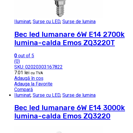
Iluminat
,
Surse cu LED
,
Surse de lumina
Bec led lumanare 6W E14 2700k
lumina-calda Emos ZQ3220T
0
out of 5
(0)
SKU: 02020303167822
7.01
lei
cu TVA
Adaugă în coș
Adauga la Favorite
Compară
Iluminat
,
Surse cu LED
,
Surse de lumina
Bec led lumanare 6W E14 3000k
lumina-calda Emos ZQ3220