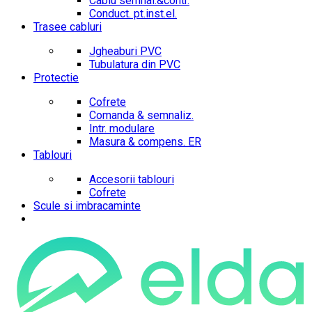
Cablu semnal.&contr.
Conduct. pt.inst.el.
Trasee cabluri
Jgheaburi PVC
Tubulatura din PVC
Protectie
Cofrete
Comanda & semnaliz.
Intr. modulare
Masura & compens. ER
Tablouri
Accesorii tablouri
Cofrete
Scule si imbracaminte