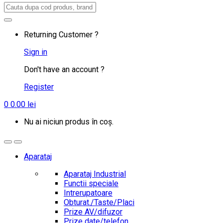
Search
for:
Returning Customer ?
Sign in
Don't have an account ?
Register
0
0.00
lei
Nu ai niciun produs în coș.
Aparataj
Aparataj Industrial
Functii speciale
Intrerupatoare
Obturat./Taste/Placi
Prize AV/difuzor
Prize date/telefon