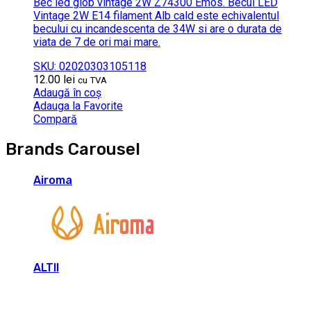
Bec led glob vintage 2W Z74300 Emos. Becul LED
Vintage 2W E14 filament Alb cald este echivalentul
becului cu incandescenta de 34W si are o durata de
viata de 7 de ori mai mare.
SKU: 02020303105118
12.00
lei
cu TVA
Adaugă în coș
Adauga la Favorite
Compară
Brands Carousel
Airoma
ALTII