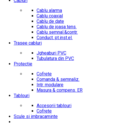
Cabluri
Cablu alarma
Cablu coaxial
Cablu de date
Cablu de joasa tens.
Cablu semnal.&contr.
Conduct. pt.inst.el.
Trasee cabluri
Jgheaburi PVC
Tubulatura din PVC
Protectie
Cofrete
Comanda & semnaliz.
Intr. modulare
Masura & compens. ER
Tablouri
Accesorii tablouri
Cofrete
Scule si imbracaminte