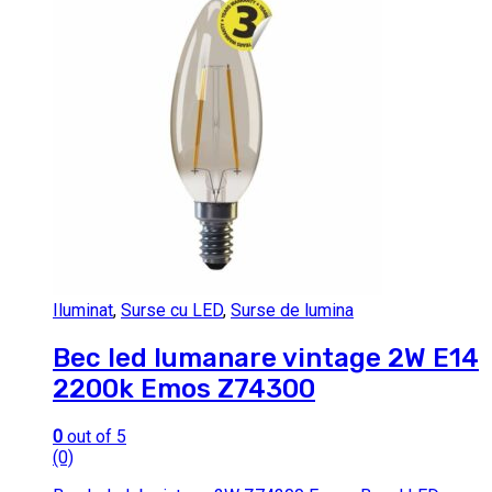
Iluminat
,
Surse cu LED
,
Surse de lumina
Bec led lumanare vintage 2W E14
2200k Emos Z74300
0
out of 5
(0)