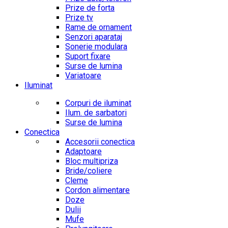
Prize de forta
Prize tv
Rame de ornament
Senzori aparataj
Sonerie modulara
Suport fixare
Surse de lumina
Variatoare
Iluminat
Corpuri de iluminat
Ilum. de sarbatori
Surse de lumina
Conectica
Accesorii conectica
Adaptoare
Bloc multipriza
Bride/coliere
Cleme
Cordon alimentare
Doze
Dulii
Mufe