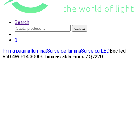
Search
Caută
Caută
după:
0
Prima pagină
Iluminat
Surse de lumina
Surse cu LED
Bec led
R50 4W E14 3000k lumina-calda Emos ZQ7220