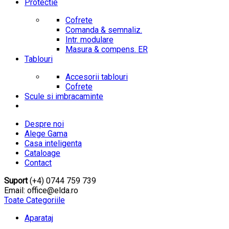
Protectie
Cofrete
Comanda & semnaliz.
Intr. modulare
Masura & compens. ER
Tablouri
Accesorii tablouri
Cofrete
Scule si imbracaminte
Despre noi
Alege Gama
Casa inteligenta
Cataloage
Contact
Suport
(+4) 0744 759 739
Email: office@elda.ro
Toate Categoriile
Aparataj