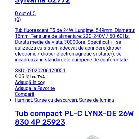
Sylvania 02772
0
out of 5
(0)
Tub fluorescent T5 de 24W. Lungime: 549mm. Diametru:
16mm. Tensiune de alimentare: 220-240V / 50-60Hz.
Durata medie de viata: 30000ore. Specificatii: -se
utilizeaza cu sistem adecvat de aprindere(droser
electronic / droser electromagnetic si starter); se
incadreaza in standardele europene de conformitate.
SKU: 02020206120051
9.05
lei
cu TVA
Adaugă în coș
Adauga la Favorite
Compară
Iluminat
,
Surse cu descarcari
,
Surse de lumina
Tub compact PL-C LYNX-DE 26W
830 4P 25923