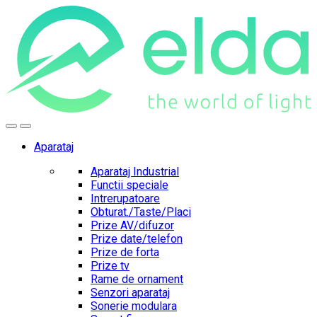
Skip
Skip
to
to
navigation
content
Aparataj
Aparataj Industrial
Functii speciale
Intrerupatoare
Obturat./Taste/Placi
Prize AV/difuzor
Prize date/telefon
Prize de forta
Prize tv
Rame de ornament
Senzori aparataj
Sonerie modulara