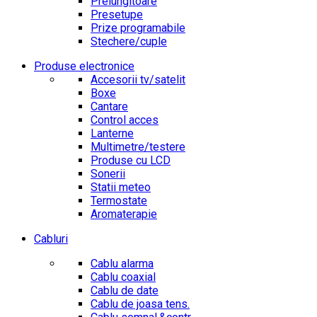
Prelungitoare
Presetupe
Prize programabile
Stechere/cuple
Produse electronice
Accesorii tv/satelit
Boxe
Cantare
Control acces
Lanterne
Multimetre/testere
Produse cu LCD
Sonerii
Statii meteo
Termostate
Aromaterapie
Cabluri
Cablu alarma
Cablu coaxial
Cablu de date
Cablu de joasa tens.