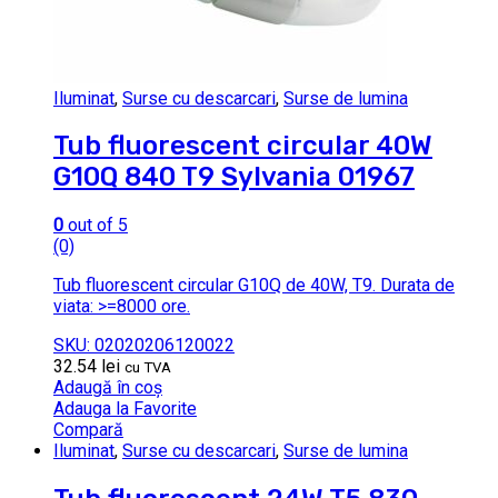
Iluminat
,
Surse cu descarcari
,
Surse de lumina
Tub fluorescent circular 40W
G10Q 840 T9 Sylvania 01967
0
out of 5
(0)
Tub fluorescent circular G10Q de 40W, T9. Durata de
viata: >=8000 ore.
SKU: 02020206120022
32.54
lei
cu TVA
Adaugă în coș
Adauga la Favorite
Compară
Iluminat
,
Surse cu descarcari
,
Surse de lumina