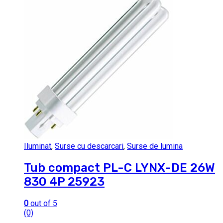
Iluminat
,
Surse cu descarcari
,
Surse de lumina
Tub compact PL-C LYNX-DE 26W
830 4P 25923
0
out of 5
(0)