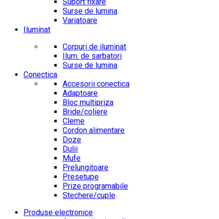
Suport fixare
Surse de lumina
Variatoare
Iluminat
Corpuri de iluminat
Ilum. de sarbatori
Surse de lumina
Conectica
Accesorii conectica
Adaptoare
Bloc multipriza
Bride/coliere
Cleme
Cordon alimentare
Doze
Dulii
Mufe
Prelungitoare
Presetupe
Prize programabile
Stechere/cuple
Produse electronice