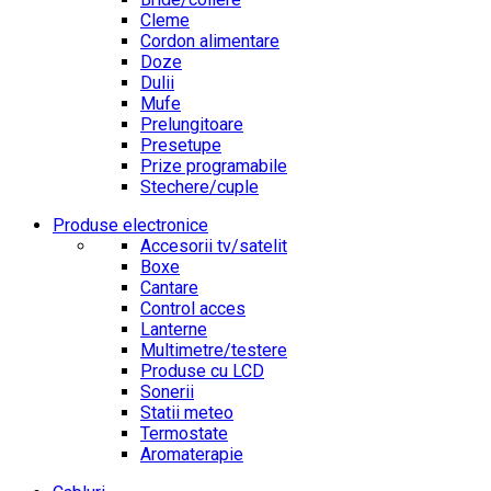
Cleme
Cordon alimentare
Doze
Dulii
Mufe
Prelungitoare
Presetupe
Prize programabile
Stechere/cuple
Produse electronice
Accesorii tv/satelit
Boxe
Cantare
Control acces
Lanterne
Multimetre/testere
Produse cu LCD
Sonerii
Statii meteo
Termostate
Aromaterapie