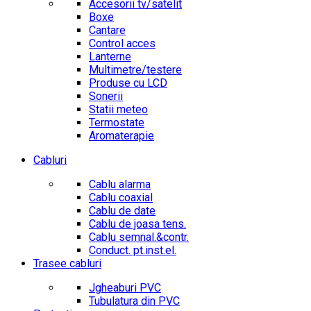
Accesorii tv/satelit
Boxe
Cantare
Control acces
Lanterne
Multimetre/testere
Produse cu LCD
Sonerii
Statii meteo
Termostate
Aromaterapie
Cabluri
Cablu alarma
Cablu coaxial
Cablu de date
Cablu de joasa tens.
Cablu semnal.&contr.
Conduct. pt.inst.el.
Trasee cabluri
Jgheaburi PVC
Tubulatura din PVC