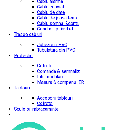
Cablu alarma
Cablu coaxial
Cablu de date
Cablu de joasa tens.
Cablu semnal.&contr.
Conduct. pt.inst.el.
Trasee cabluri
Jgheaburi PVC
Tubulatura din PVC
Protectie
Cofrete
Comanda & semnaliz.
Intr. modulare
Masura & compens. ER
Tablouri
Accesorii tablouri
Cofrete
Scule si imbracaminte