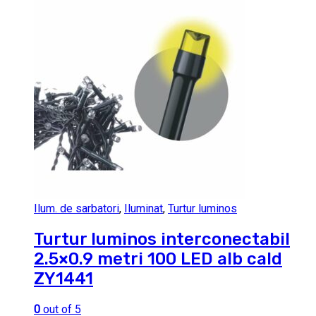
Ilum. de sarbatori
,
Iluminat
,
Turtur luminos
Turtur luminos interconectabil
2.5×0.9 metri 100 LED alb cald
ZY1441
0
out of 5