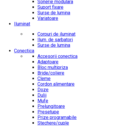
Sonerie modulara
Suport fixare
Surse de lumina
Variatoare
Iluminat
Corpuri de iluminat
Ilum. de sarbatori
Surse de lumina
Conectica
Accesorii conectica
Adaptoare
Bloc multipriza
Bride/coliere
Cleme
Cordon alimentare
Doze
Dulii
Mufe
Prelungitoare
Presetupe
Prize programabile
Stechere/cuple