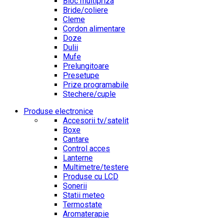
Bloc multipriza
Bride/coliere
Cleme
Cordon alimentare
Doze
Dulii
Mufe
Prelungitoare
Presetupe
Prize programabile
Stechere/cuple
Produse electronice
Accesorii tv/satelit
Boxe
Cantare
Control acces
Lanterne
Multimetre/testere
Produse cu LCD
Sonerii
Statii meteo
Termostate
Aromaterapie