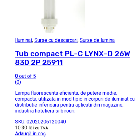
Iluminat
,
Surse cu descarcari
,
Surse de lumina
Tub compact PL-C LYNX-D 26W
830 2P 25911
0
out of 5
(0)
Lampa fluorescenta eficienta, de putere medie,
compacta, utilizata in mod tipic in corpuri de iluminat cu
distributie inferioara pentru aplicatii din magazine,
industria hoteliera si birouri.
SKU: 02020206120040
10.30
lei
cu TVA
Adaugă în coș