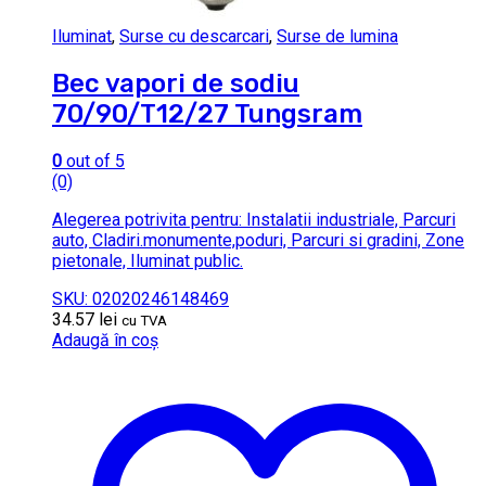
Iluminat
,
Surse cu descarcari
,
Surse de lumina
Bec vapori de sodiu
70/90/T12/27 Tungsram
0
out of 5
(0)
Alegerea potrivita pentru: Instalatii industriale, Parcuri
auto, Cladiri.monumente,poduri, Parcuri si gradini, Zone
pietonale, Iluminat public.
SKU: 02020246148469
34.57
lei
cu TVA
Adaugă în coș