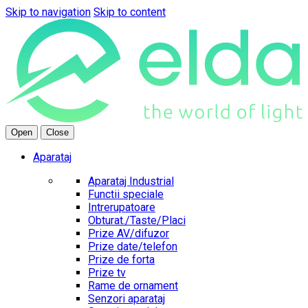
Skip to navigation
Skip to content
Open
Close
Aparataj
Aparataj Industrial
Functii speciale
Intrerupatoare
Obturat./Taste/Placi
Prize AV/difuzor
Prize date/telefon
Prize de forta
Prize tv
Rame de ornament
Senzori aparataj