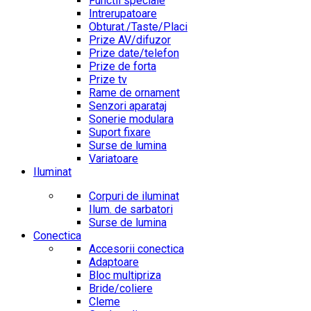
Functii speciale
Intrerupatoare
Obturat./Taste/Placi
Prize AV/difuzor
Prize date/telefon
Prize de forta
Prize tv
Rame de ornament
Senzori aparataj
Sonerie modulara
Suport fixare
Surse de lumina
Variatoare
Iluminat
Corpuri de iluminat
Ilum. de sarbatori
Surse de lumina
Conectica
Accesorii conectica
Adaptoare
Bloc multipriza
Bride/coliere
Cleme