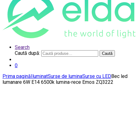
Search
Caută după:
Caută
0
Prima pagină
Iluminat
Surse de lumina
Surse cu LED
Bec led
lumanare 6W E14 6500k lumina-rece Emos ZQ3222