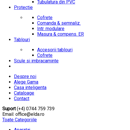
Tubulatura din PVC
Protectie
Cofrete
Comanda & semnaliz.
Intr. modulare
Masura & compens. ER
Tablouri
Accesorii tablouri
Cofrete
Scule si imbracaminte
Despre noi
Alege Gama
Casa inteligenta
Cataloage
Contact
Suport
(+4) 0744 759 739
Email: office@elda.ro
Toate Categoriile
Aparataj