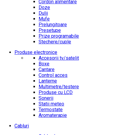
Cordon alimentare
Doze
Dulii
Mufe
Prelungitoare
Presetupe
Prize programabile
Stechere/cuple
Produse electronice
Accesorii tv/satelit
Boxe
Cantare
Control acces
Lanterne
Multimetre/testere
Produse cu LCD
Sonerii
Statii meteo
Termostate
Aromaterapie
Cabluri