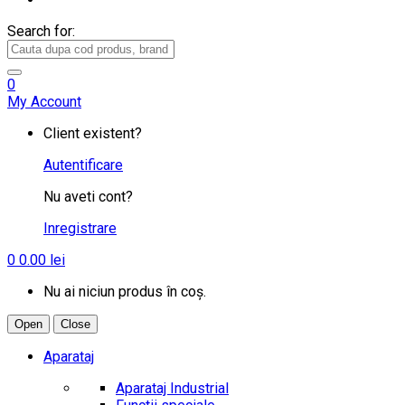
Search for:
0
My Account
Client existent?
Autentificare
Nu aveti cont?
Inregistrare
0
0.00
lei
Nu ai niciun produs în coș.
Open
Close
Aparataj
Aparataj Industrial