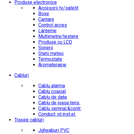
Produse electronice
Accesorii tv/satelit
Boxe
Cantare
Control acces
Lanterne
Multimetre/testere
Produse cu LCD
Sonerii
Statii meteo
Termostate
Aromaterapie
Cabluri
Cablu alarma
Cablu coaxial
Cablu de date
Cablu de joasa tens.
Cablu semnal.&contr.
Conduct. pt.inst.el.
Trasee cabluri
Jgheaburi PVC