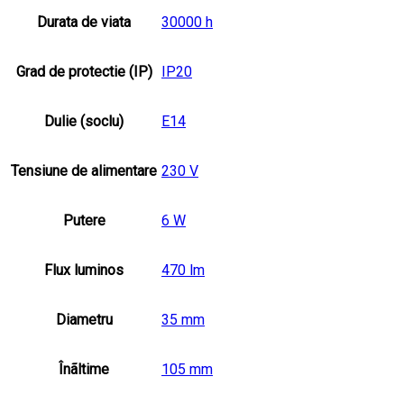
Durata de viata
30000 h
Grad de protectie (IP)
IP20
Dulie (soclu)
E14
Tensiune de alimentare
230 V
Putere
6 W
Flux luminos
470 lm
Diametru
35 mm
Înãltime
105 mm