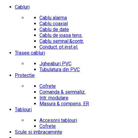
Cabluri
Cablu alarma
Cablu coaxial
Cablu de date
Cablu de joasa tens.
Cablu semnal.&contr.
Conduct. pt.inst.el.
Trasee cabluri
Jgheaburi PVC
Tubulatura din PVC
Protectie
Cofrete
Comanda & semnaliz.
Intr. modulare
Masura & compens. ER
Tablouri
Accesorii tablouri
Cofrete
Scule si imbracaminte