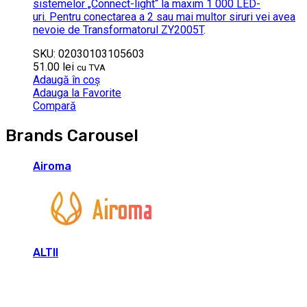
sistemelor „Connect-light“ la maxim 1 000 LED-
uri. Pentru conectarea a 2 sau mai multor siruri vei avea
nevoie de
Transformatorul ZY2005T
.
SKU: 02030103105603
51.00
lei
cu TVA
Adaugă în coș
Adauga la Favorite
Compară
Brands Carousel
Airoma
ALTII