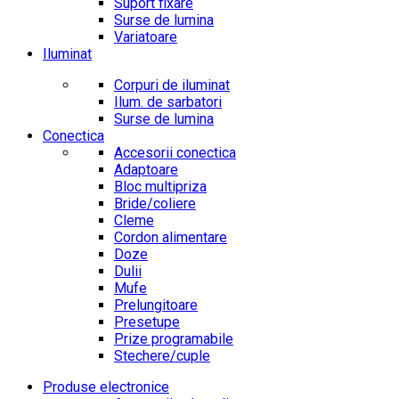
Suport fixare
Surse de lumina
Variatoare
Iluminat
Corpuri de iluminat
Ilum. de sarbatori
Surse de lumina
Conectica
Accesorii conectica
Adaptoare
Bloc multipriza
Bride/coliere
Cleme
Cordon alimentare
Doze
Dulii
Mufe
Prelungitoare
Presetupe
Prize programabile
Stechere/cuple
Produse electronice