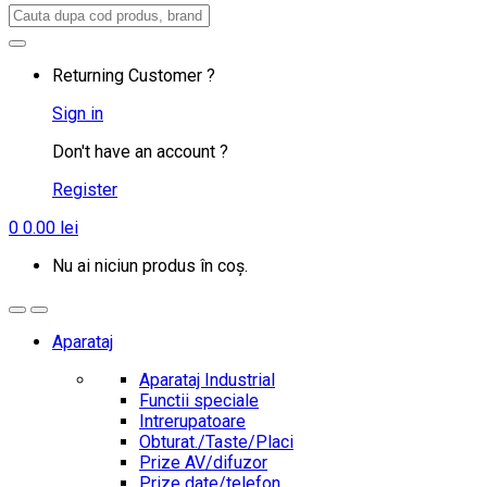
Search
for:
Returning Customer ?
Sign in
Don't have an account ?
Register
0
0.00
lei
Nu ai niciun produs în coș.
Aparataj
Aparataj Industrial
Functii speciale
Intrerupatoare
Obturat./Taste/Placi
Prize AV/difuzor
Prize date/telefon