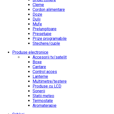
Cleme
Cordon alimentare
Doze
Dulii
Mufe
Prelungitoare
Presetupe
Prize programabile
Stechere/cuple
Produse electronice
Accesorii tv/satelit
Boxe
Cantare
Control acces
Lanterne
Multimetre/testere
Produse cu LCD
Sonerii
Statii meteo
Termostate
Aromaterapie