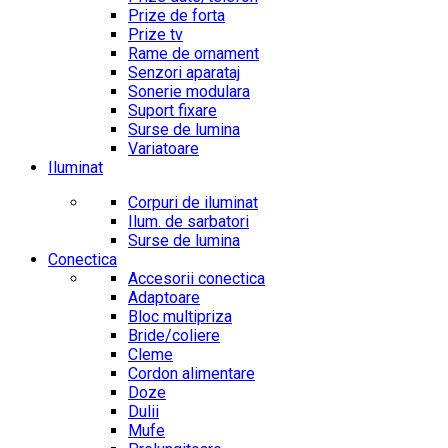
Prize de forta
Prize tv
Rame de ornament
Senzori aparataj
Sonerie modulara
Suport fixare
Surse de lumina
Variatoare
Iluminat
Corpuri de iluminat
Ilum. de sarbatori
Surse de lumina
Conectica
Accesorii conectica
Adaptoare
Bloc multipriza
Bride/coliere
Cleme
Cordon alimentare
Doze
Dulii
Mufe