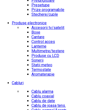
Prelungitoare
Presetupe
Prize programabile
Stechere/cuple
Produse electronice
Accesorii tv/satelit
Boxe
Cantare
Control acces
Lanterne
Multimetre/testere
Produse cu LCD
Sonerii
Statii meteo
Termostate
Aromaterapie
Cabluri
Cablu alarma
Cablu coaxial
Cablu de date
Cablu de joasa tens.