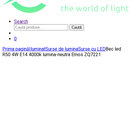
Search
Caută
Caută
după:
0
Prima pagină
Iluminat
Surse de lumina
Surse cu LED
Bec led
R50 4W E14 4000k lumina-neutra Emos ZQ7221