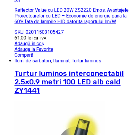
Reflector Value cu LED 20W ZS2220 Emos. Avantajele
Proiectoarelor cu LED – Economie de energie pana la
60% fata de lampile HID datorita raportului lm/W
SKU: 02011503105427
61.00
lei
cu TVA
Adaugă în coș
Adauga la Favorite
Compară
Ilum. de sarbatori
,
Iluminat
,
Turtur luminos
Turtur luminos interconectabil
2.5×0.9 metri 100 LED alb cald
ZY1441