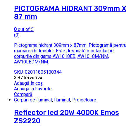
PICTOGRAMA HIDRANT 309mm X
87 mm
0
out of 5
(0)
Pictograma hidrant 309mm x 87mm. Pictogramă pentru
marcarea hidranților. Este destinată montajului pe
corpurile din gama AW1018EB, AW1018M/NM,
AW10LEDM/NM.
SKU: 02011805100344
3.87
lei
cu TVA
Adaugă în coș
Adauga la Favorite
Compară
Corpuri de iluminat
,
Iluminat
,
Proiectoare
Reflector led 20W 4000K Emos
ZS2220