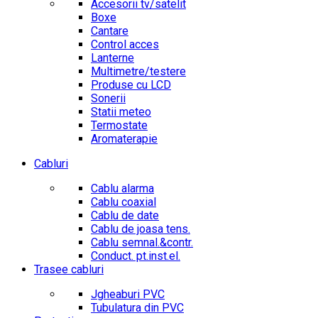
Accesorii tv/satelit
Boxe
Cantare
Control acces
Lanterne
Multimetre/testere
Produse cu LCD
Sonerii
Statii meteo
Termostate
Aromaterapie
Cabluri
Cablu alarma
Cablu coaxial
Cablu de date
Cablu de joasa tens.
Cablu semnal.&contr.
Conduct. pt.inst.el.
Trasee cabluri
Jgheaburi PVC
Tubulatura din PVC