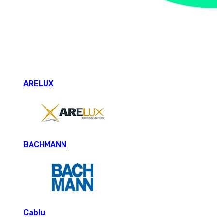
ARELUX
BACHMANN
Cablu