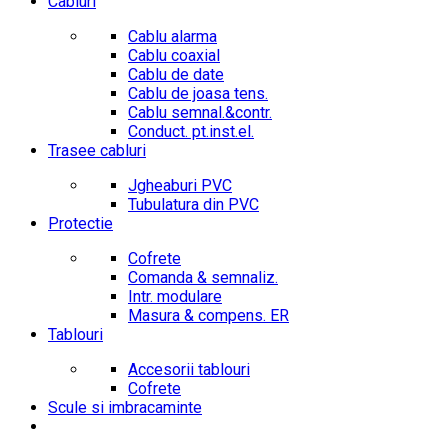
Cabluri
Cablu alarma
Cablu coaxial
Cablu de date
Cablu de joasa tens.
Cablu semnal.&contr.
Conduct. pt.inst.el.
Trasee cabluri
Jgheaburi PVC
Tubulatura din PVC
Protectie
Cofrete
Comanda & semnaliz.
Intr. modulare
Masura & compens. ER
Tablouri
Accesorii tablouri
Cofrete
Scule si imbracaminte