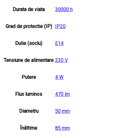
Durata de viata
30000 h
Grad de protectie (IP)
IP20
Dulie (soclu)
E14
Tensiune de alimentare
230 V
Putere
4 W
Flux luminos
470 lm
Diametru
50 mm
Înãltime
85 mm