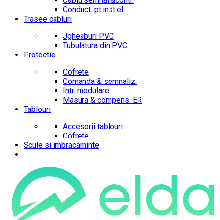
Cablu semnal.&contr.
Conduct. pt.inst.el.
Trasee cabluri
Jgheaburi PVC
Tubulatura din PVC
Protectie
Cofrete
Comanda & semnaliz.
Intr. modulare
Masura & compens. ER
Tablouri
Accesorii tablouri
Cofrete
Scule si imbracaminte