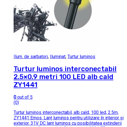
Ilum. de sarbatori
,
Iluminat
,
Turtur luminos
Turtur luminos interconectabil
2.5×0.9 metri 100 LED alb cald
ZY1441
0
out of 5
(0)
Turtur luminos interconectabil, alb cald, 100 led, 2.5m,
ZY1441 Emos. Lanț luminos pentru utilizare în interior și
exterior. 31V DC lanț luminos cu posibilitatea extinderii