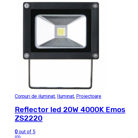
Corpuri de iluminat
,
Iluminat
,
Proiectoare
Reflector led 20W 4000K Emos
ZS2220
0
out of 5
(0)