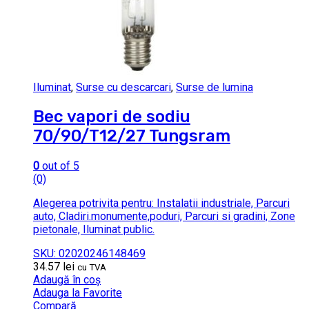
Iluminat
,
Surse cu descarcari
,
Surse de lumina
Bec vapori de sodiu
70/90/T12/27 Tungsram
0
out of 5
(0)
Alegerea potrivita pentru: Instalatii industriale, Parcuri
auto, Cladiri.monumente,poduri, Parcuri si gradini, Zone
pietonale, Iluminat public.
SKU: 02020246148469
34.57
lei
cu TVA
Adaugă în coș
Adauga la Favorite
Compară