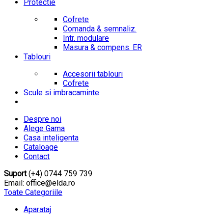
Protectie
Cofrete
Comanda & semnaliz.
Intr. modulare
Masura & compens. ER
Tablouri
Accesorii tablouri
Cofrete
Scule si imbracaminte
Despre noi
Alege Gama
Casa inteligenta
Cataloage
Contact
Suport
(+4) 0744 759 739
Email: office@elda.ro
Toate Categoriile
Aparataj