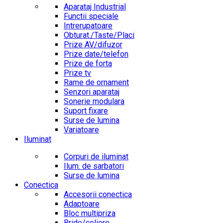
Aparataj Industrial
Functii speciale
Intrerupatoare
Obturat./Taste/Placi
Prize AV/difuzor
Prize date/telefon
Prize de forta
Prize tv
Rame de ornament
Senzori aparataj
Sonerie modulara
Suport fixare
Surse de lumina
Variatoare
Iluminat
Corpuri de iluminat
Ilum. de sarbatori
Surse de lumina
Conectica
Accesorii conectica
Adaptoare
Bloc multipriza
Bride/coliere