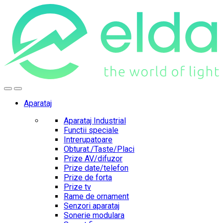
Skip
Skip
to
to
navigation
content
Aparataj
Aparataj Industrial
Functii speciale
Intrerupatoare
Obturat./Taste/Placi
Prize AV/difuzor
Prize date/telefon
Prize de forta
Prize tv
Rame de ornament
Senzori aparataj
Sonerie modulara