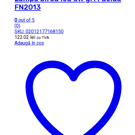
FN2013
0
out of 5
(0)
SKU: 02012177168150
122.02
lei
cu TVA
Adaugă în coș