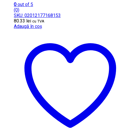
0
out of 5
(0)
SKU: 02012177168153
80.33
lei
cu TVA
Adaugă în coș