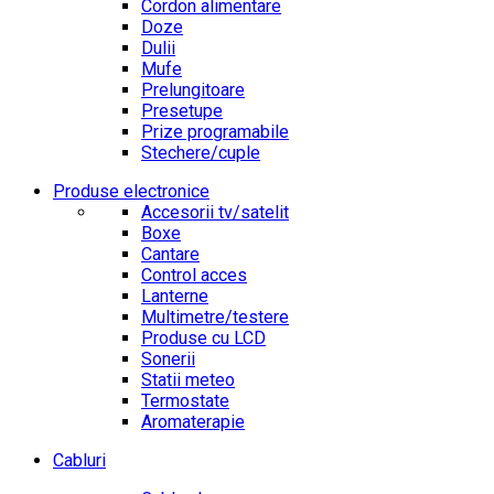
Cordon alimentare
Doze
Dulii
Mufe
Prelungitoare
Presetupe
Prize programabile
Stechere/cuple
Produse electronice
Accesorii tv/satelit
Boxe
Cantare
Control acces
Lanterne
Multimetre/testere
Produse cu LCD
Sonerii
Statii meteo
Termostate
Aromaterapie
Cabluri