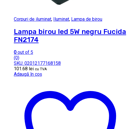
Corpuri de iluminat
,
Iluminat
,
Lampa de birou
Lampa birou led 5W negru Fucida
FN2174
0
out of 5
(0)
SKU: 02012177168158
101.68
lei
cu TVA
Adaugă în coș