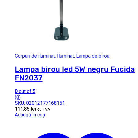
Corpuri de iluminat
,
Iluminat
,
Lampa de birou
Lampa birou led 5W negru Fucida
FN2037
0
out of 5
(0)
SKU: 02012177168151
111.85
lei
cu TVA
Adaugă în coș