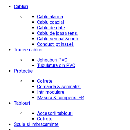
Cabluri
Cablu alarma
Cablu coaxial
Cablu de date
Cablu de joasa tens.
Cablu semnal.&contr.
Conduct. pt.inst.el.
Trasee cabluri
Jgheaburi PVC
Tubulatura din PVC
Protectie
Cofrete
Comanda & semnaliz.
Intr. modulare
Masura & compens. ER
Tablouri
Accesorii tablouri
Cofrete
Scule si imbracaminte