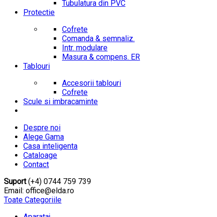
Tubulatura din PVC
Protectie
Cofrete
Comanda & semnaliz.
Intr. modulare
Masura & compens. ER
Tablouri
Accesorii tablouri
Cofrete
Scule si imbracaminte
Despre noi
Alege Gama
Casa inteligenta
Cataloage
Contact
Suport
(+4) 0744 759 739
Email: office@elda.ro
Toate Categoriile
Aparataj