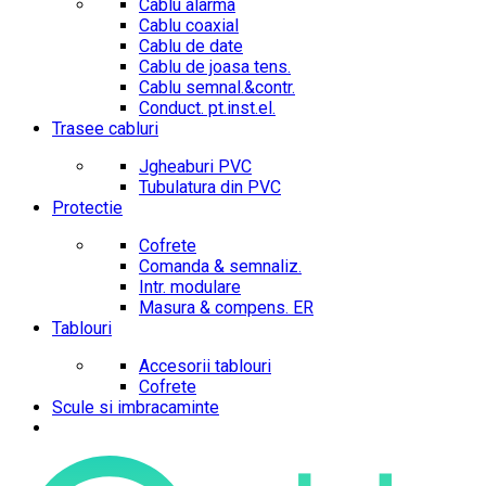
Cablu alarma
Cablu coaxial
Cablu de date
Cablu de joasa tens.
Cablu semnal.&contr.
Conduct. pt.inst.el.
Trasee cabluri
Jgheaburi PVC
Tubulatura din PVC
Protectie
Cofrete
Comanda & semnaliz.
Intr. modulare
Masura & compens. ER
Tablouri
Accesorii tablouri
Cofrete
Scule si imbracaminte