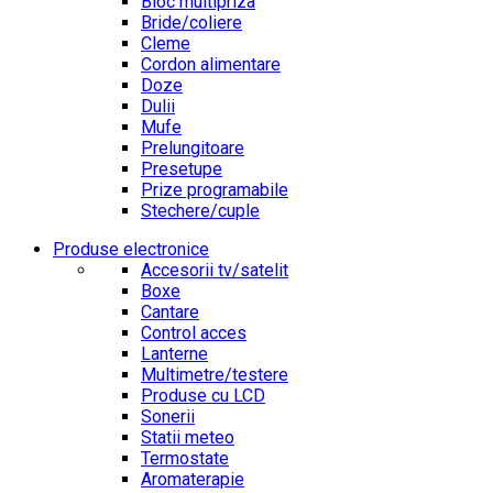
Bloc multipriza
Bride/coliere
Cleme
Cordon alimentare
Doze
Dulii
Mufe
Prelungitoare
Presetupe
Prize programabile
Stechere/cuple
Produse electronice
Accesorii tv/satelit
Boxe
Cantare
Control acces
Lanterne
Multimetre/testere
Produse cu LCD
Sonerii
Statii meteo
Termostate
Aromaterapie