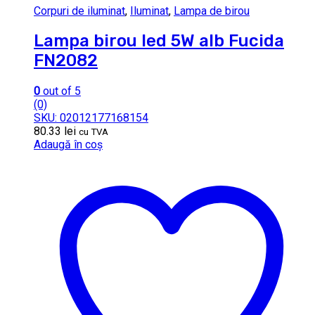
Corpuri de iluminat
,
Iluminat
,
Lampa de birou
Lampa birou led 5W alb Fucida
FN2082
0
out of 5
(0)
SKU: 02012177168154
80.33
lei
cu TVA
Adaugă în coș