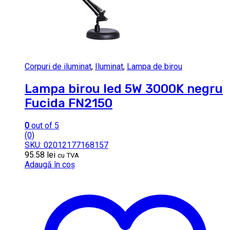
Corpuri de iluminat
,
Iluminat
,
Lampa de birou
Lampa birou led 5W 3000K negru
Fucida FN2150
0
out of 5
(0)
SKU: 02012177168157
95.58
lei
cu TVA
Adaugă în coș