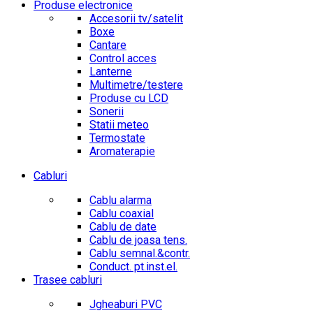
Produse electronice
Accesorii tv/satelit
Boxe
Cantare
Control acces
Lanterne
Multimetre/testere
Produse cu LCD
Sonerii
Statii meteo
Termostate
Aromaterapie
Cabluri
Cablu alarma
Cablu coaxial
Cablu de date
Cablu de joasa tens.
Cablu semnal.&contr.
Conduct. pt.inst.el.
Trasee cabluri
Jgheaburi PVC