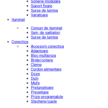
Sonerie modulara
Suport fixare
Surse de lumina
Variatoare
Iluminat
Corpuri de iluminat
Ilum. de sarbatori
Surse de lumina
Conectica
Accesorii conectica
Adaptoare
Bloc multipriza
Bride/coliere
Cleme
Cordon alimentare
Doze
Dulii
Mufe
Prelungitoare
Presetupe
Prize programabile
Stechere/cuple