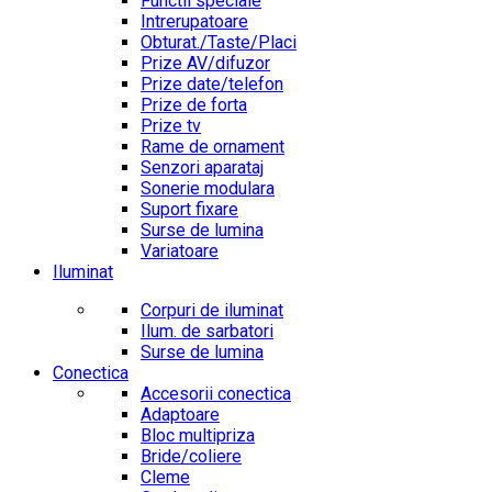
Functii speciale
Intrerupatoare
Obturat./Taste/Placi
Prize AV/difuzor
Prize date/telefon
Prize de forta
Prize tv
Rame de ornament
Senzori aparataj
Sonerie modulara
Suport fixare
Surse de lumina
Variatoare
Iluminat
Corpuri de iluminat
Ilum. de sarbatori
Surse de lumina
Conectica
Accesorii conectica
Adaptoare
Bloc multipriza
Bride/coliere
Cleme