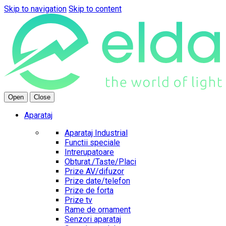
Skip to navigation
Skip to content
Open
Close
Aparataj
Aparataj Industrial
Functii speciale
Intrerupatoare
Obturat./Taste/Placi
Prize AV/difuzor
Prize date/telefon
Prize de forta
Prize tv
Rame de ornament
Senzori aparataj