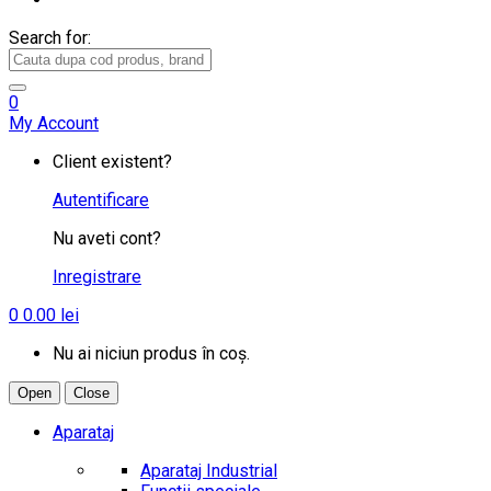
Search for:
0
My Account
Client existent?
Autentificare
Nu aveti cont?
Inregistrare
0
0.00
lei
Nu ai niciun produs în coș.
Open
Close
Aparataj
Aparataj Industrial