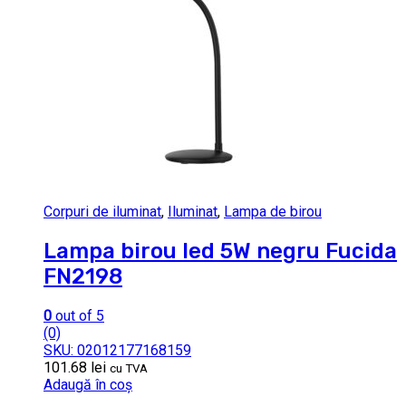
Corpuri de iluminat
,
Iluminat
,
Lampa de birou
Lampa birou led 5W negru Fucida
FN2198
0
out of 5
(0)
SKU: 02012177168159
101.68
lei
cu TVA
Adaugă în coș