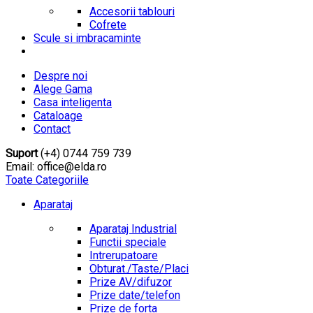
Accesorii tablouri
Cofrete
Scule si imbracaminte
Despre noi
Alege Gama
Casa inteligenta
Cataloage
Contact
Suport
(+4) 0744 759 739
Email: office@elda.ro
Toate Categoriile
Aparataj
Aparataj Industrial
Functii speciale
Intrerupatoare
Obturat./Taste/Placi
Prize AV/difuzor
Prize date/telefon
Prize de forta