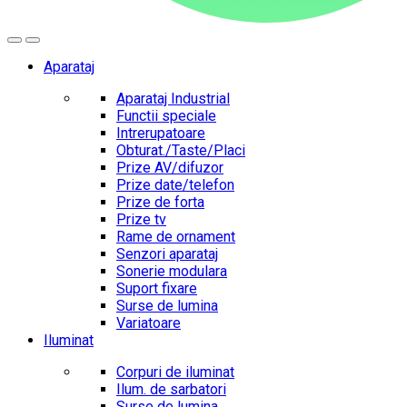
Aparataj
Aparataj Industrial
Functii speciale
Intrerupatoare
Obturat./Taste/Placi
Prize AV/difuzor
Prize date/telefon
Prize de forta
Prize tv
Rame de ornament
Senzori aparataj
Sonerie modulara
Suport fixare
Surse de lumina
Variatoare
Iluminat
Corpuri de iluminat
Ilum. de sarbatori
Surse de lumina