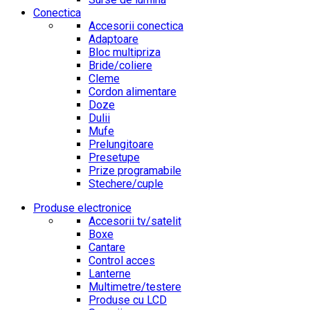
Conectica
Accesorii conectica
Adaptoare
Bloc multipriza
Bride/coliere
Cleme
Cordon alimentare
Doze
Dulii
Mufe
Prelungitoare
Presetupe
Prize programabile
Stechere/cuple
Produse electronice
Accesorii tv/satelit
Boxe
Cantare
Control acces
Lanterne
Multimetre/testere
Produse cu LCD