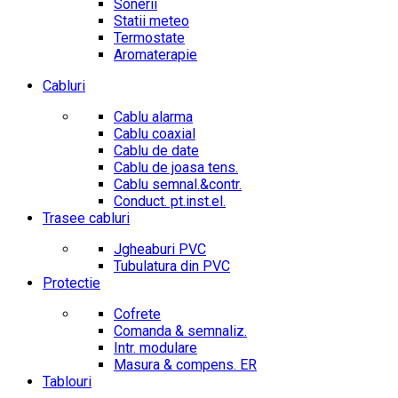
Sonerii
Statii meteo
Termostate
Aromaterapie
Cabluri
Cablu alarma
Cablu coaxial
Cablu de date
Cablu de joasa tens.
Cablu semnal.&contr.
Conduct. pt.inst.el.
Trasee cabluri
Jgheaburi PVC
Tubulatura din PVC
Protectie
Cofrete
Comanda & semnaliz.
Intr. modulare
Masura & compens. ER
Tablouri