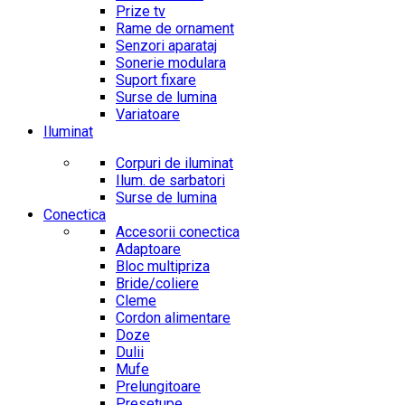
Prize tv
Rame de ornament
Senzori aparataj
Sonerie modulara
Suport fixare
Surse de lumina
Variatoare
Iluminat
Corpuri de iluminat
Ilum. de sarbatori
Surse de lumina
Conectica
Accesorii conectica
Adaptoare
Bloc multipriza
Bride/coliere
Cleme
Cordon alimentare
Doze
Dulii
Mufe
Prelungitoare
Presetupe