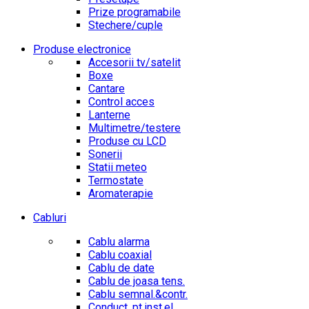
Prize programabile
Stechere/cuple
Produse electronice
Accesorii tv/satelit
Boxe
Cantare
Control acces
Lanterne
Multimetre/testere
Produse cu LCD
Sonerii
Statii meteo
Termostate
Aromaterapie
Cabluri
Cablu alarma
Cablu coaxial
Cablu de date
Cablu de joasa tens.
Cablu semnal.&contr.
Conduct. pt.inst.el.