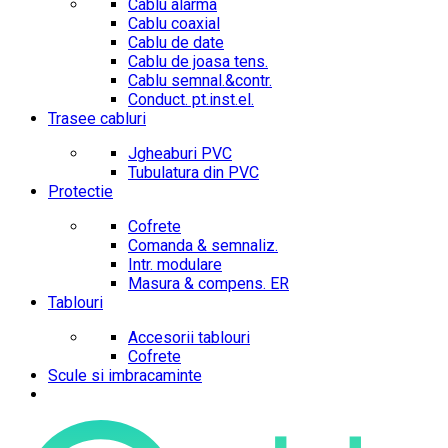
Cablu alarma
Cablu coaxial
Cablu de date
Cablu de joasa tens.
Cablu semnal.&contr.
Conduct. pt.inst.el.
Trasee cabluri
Jgheaburi PVC
Tubulatura din PVC
Protectie
Cofrete
Comanda & semnaliz.
Intr. modulare
Masura & compens. ER
Tablouri
Accesorii tablouri
Cofrete
Scule si imbracaminte