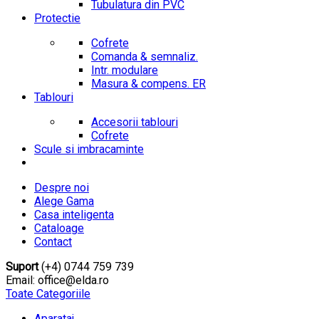
Tubulatura din PVC
Protectie
Cofrete
Comanda & semnaliz.
Intr. modulare
Masura & compens. ER
Tablouri
Accesorii tablouri
Cofrete
Scule si imbracaminte
Despre noi
Alege Gama
Casa inteligenta
Cataloage
Contact
Suport
(+4) 0744 759 739
Email: office@elda.ro
Toate Categoriile
Aparataj