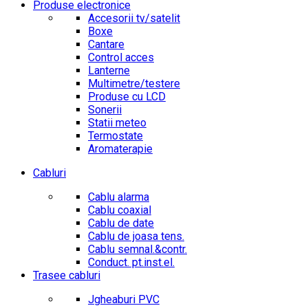
Produse electronice
Accesorii tv/satelit
Boxe
Cantare
Control acces
Lanterne
Multimetre/testere
Produse cu LCD
Sonerii
Statii meteo
Termostate
Aromaterapie
Cabluri
Cablu alarma
Cablu coaxial
Cablu de date
Cablu de joasa tens.
Cablu semnal.&contr.
Conduct. pt.inst.el.
Trasee cabluri
Jgheaburi PVC