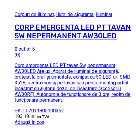
Corpuri de iluminat
,
Ilum. de siguranta
,
Iluminat
CORP EMERGENTA LED PT TAVAN
5W NEPERMANENT AW30LED
0
out of 5
(0)
Corp emergenta LED PT tavan 5w, nepermanent
AW30LED Arelux. Aparat de iluminat de siguranță,
protejat la praf şi umiditate, echipat cu 50 LED-uri SMD
3528, pentru montaj pe tavan sau pentru montaj parţial
încastrat cu ajutorul dozei de încastrare (accesoriu
AW30RF). Autonomie de funcționare de 3 ore, regim de
funcționare permanent.
SKU: 02011805100352
193.19
lei
cu TVA
Adaugă în coș