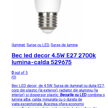
Iluminat
,
Surse cu LED
,
Surse de lumina
Bec led decor 4.5W E27 2700k
lumina-calda 529675
0
out of 5
(0)
Bec LED decor de 4.5W. Sursa de iluminat cu dulia E27,
corp din plastic (la exterior), radiator din aluminiu (la
interior) si dispersor plastic.
Becurile cu LED
combina o
lumina alba, calda, minunata cu o durata de
viata exceptionala. Acestea ofera economii