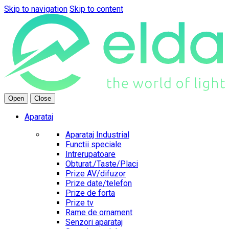
Skip to navigation
Skip to content
Open
Close
Aparataj
Aparataj Industrial
Functii speciale
Intrerupatoare
Obturat./Taste/Placi
Prize AV/difuzor
Prize date/telefon
Prize de forta
Prize tv
Rame de ornament
Senzori aparataj