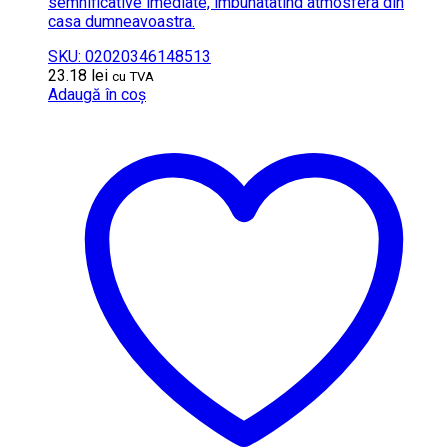
semnificative imediate, imbunatatind atmosfera din
casa dumneavoastra.
SKU: 02020346148513
23.18
lei
cu TVA
Adaugă în coș