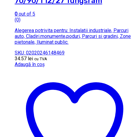
70/90/T12/27 Tungsram
0
out of 5
(0)
Alegerea potrivita pentru: Instalatii industriale, Parcuri
auto, Cladiri.monumente,poduri, Parcuri si gradini, Zone
pietonale, Iluminat public.
SKU: 02020246148469
34.57
lei
cu TVA
Adaugă în coș