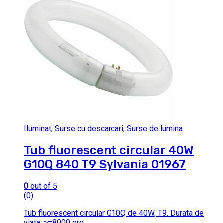
Iluminat
,
Surse cu descarcari
,
Surse de lumina
Tub fluorescent circular 40W
G10Q 840 T9 Sylvania 01967
0
out of 5
(0)
Tub fluorescent circular G10Q de 40W, T9. Durata de
viata: >=8000 ore.