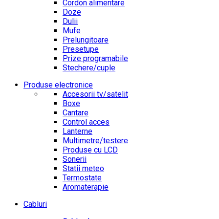
Cordon alimentare
Doze
Dulii
Mufe
Prelungitoare
Presetupe
Prize programabile
Stechere/cuple
Produse electronice
Accesorii tv/satelit
Boxe
Cantare
Control acces
Lanterne
Multimetre/testere
Produse cu LCD
Sonerii
Statii meteo
Termostate
Aromaterapie
Cabluri