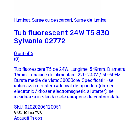
Iluminat
,
Surse cu descarcari
,
Surse de lumina
Tub fluorescent 24W T5 830
Sylvania 02772
0
out of 5
(0)
Tub fluorescent T5 de 24W. Lungime: 549mm. Diametru:
16mm. Tensiune de alimentare: 220-240V / 50-60Hz.
Durata medie de viata: 30000ore. Specificatii: -se
utilizeaza cu sistem adecvat de aprindere(droser
electronic / droser electromagnetic si starter); se
incadreaza in standardele europene de conformitate.
SKU: 02020206120051
9.05
lei
cu TVA
Adaugă în coș