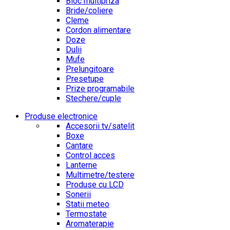
Bloc multipriza
Bride/coliere
Cleme
Cordon alimentare
Doze
Dulii
Mufe
Prelungitoare
Presetupe
Prize programabile
Stechere/cuple
Produse electronice
Accesorii tv/satelit
Boxe
Cantare
Control acces
Lanterne
Multimetre/testere
Produse cu LCD
Sonerii
Statii meteo
Termostate
Aromaterapie