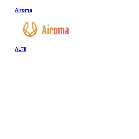
Airoma
ALTII