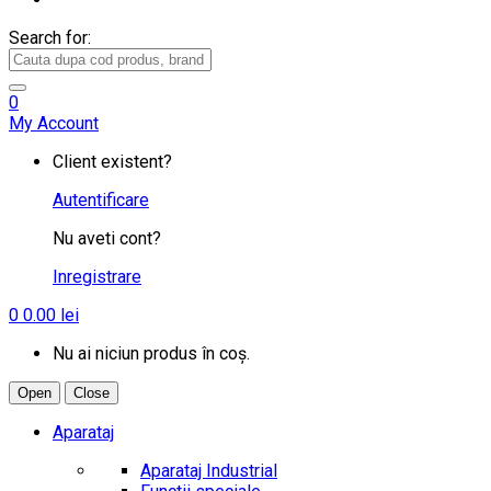
Search for:
0
My Account
Client existent?
Autentificare
Nu aveti cont?
Inregistrare
0
0.00
lei
Nu ai niciun produs în coș.
Open
Close
Aparataj
Aparataj Industrial