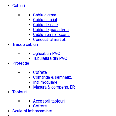
Cabluri
Cablu alarma
Cablu coaxial
Cablu de date
Cablu de joasa tens.
Cablu semnal.&contr.
Conduct. pt.inst.el.
Trasee cabluri
Jgheaburi PVC
Tubulatura din PVC
Protectie
Cofrete
Comanda & semnaliz.
Intr. modulare
Masura & compens. ER
Tablouri
Accesorii tablouri
Cofrete
Scule si imbracaminte