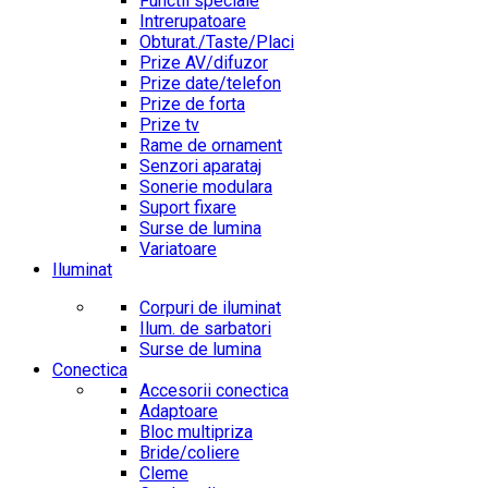
Functii speciale
Intrerupatoare
Obturat./Taste/Placi
Prize AV/difuzor
Prize date/telefon
Prize de forta
Prize tv
Rame de ornament
Senzori aparataj
Sonerie modulara
Suport fixare
Surse de lumina
Variatoare
Iluminat
Corpuri de iluminat
Ilum. de sarbatori
Surse de lumina
Conectica
Accesorii conectica
Adaptoare
Bloc multipriza
Bride/coliere
Cleme