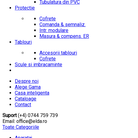
Tubulatura din PVC
Protectie
Cofrete
Comanda & semnaliz.
Intr. modulare
Masura & compens. ER
Tablouri
Accesorii tablouri
Cofrete
Scule si imbracaminte
Despre noi
Alege Gama
Casa inteligenta
Cataloage
Contact
Suport
(+4) 0744 759 739
Email: office@elda.ro
Toate Categoriile
Aparataj