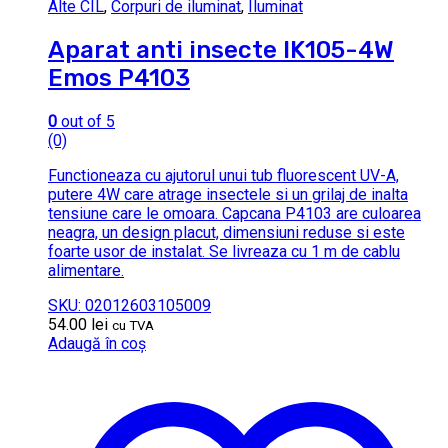
Alte CIL
,
Corpuri de iluminat
,
Iluminat
Aparat anti insecte IK105-4W
Emos P4103
0
out of 5
(0)
Functioneaza cu ajutorul unui tub fluorescent UV-A,
putere 4W care atrage insectele si un grilaj de inalta
tensiune care le omoara. Capcana P4103 are culoarea
neagra, un design placut, dimensiuni reduse si este
foarte usor de instalat. Se livreaza cu 1 m de cablu
alimentare.
SKU: 02012603105009
54.00
lei
cu TVA
Adaugă în coș