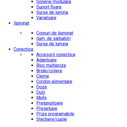
Sonerie modulara
Suport fixare
Surse de lumina
Variatoare
Iluminat
Corpuri de iluminat
Ilum. de sarbatori
Surse de lumina
Conectica
Accesorii conectica
Adaptoare
Bloc multipriza
Bride/coliere
Cleme
Cordon alimentare
Doze
Dulii
Mufe
Prelungitoare
Presetupe
Prize programabile
Stechere/cuple