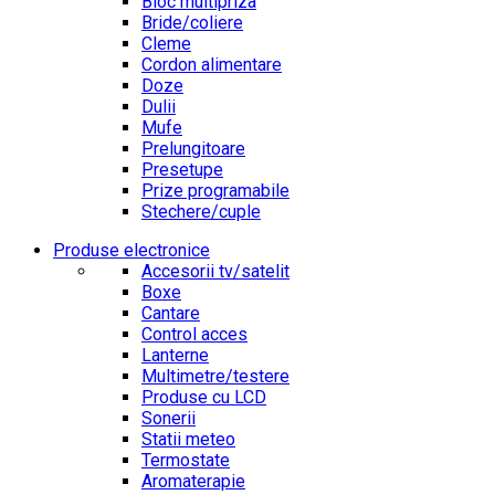
Bloc multipriza
Bride/coliere
Cleme
Cordon alimentare
Doze
Dulii
Mufe
Prelungitoare
Presetupe
Prize programabile
Stechere/cuple
Produse electronice
Accesorii tv/satelit
Boxe
Cantare
Control acces
Lanterne
Multimetre/testere
Produse cu LCD
Sonerii
Statii meteo
Termostate
Aromaterapie