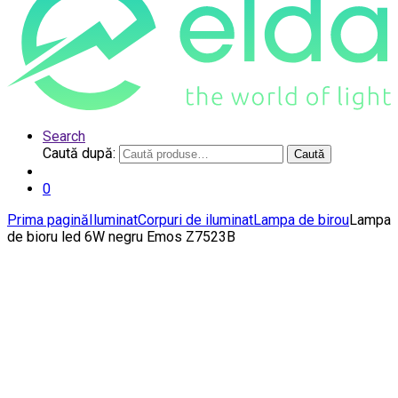
Search
Caută după:
Caută
0
Prima pagină
Iluminat
Corpuri de iluminat
Lampa de birou
Lampa
de bioru led 6W negru Emos Z7523B