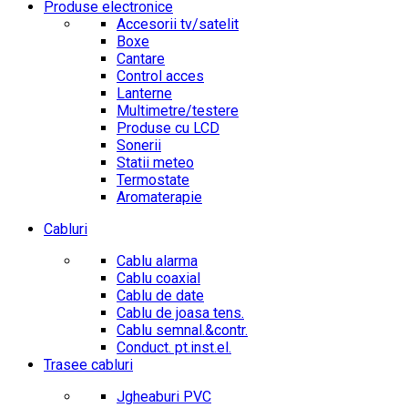
Produse electronice
Accesorii tv/satelit
Boxe
Cantare
Control acces
Lanterne
Multimetre/testere
Produse cu LCD
Sonerii
Statii meteo
Termostate
Aromaterapie
Cabluri
Cablu alarma
Cablu coaxial
Cablu de date
Cablu de joasa tens.
Cablu semnal.&contr.
Conduct. pt.inst.el.
Trasee cabluri
Jgheaburi PVC