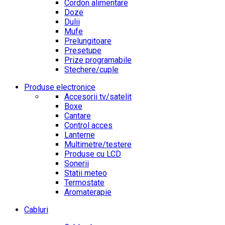
Cordon alimentare
Doze
Dulii
Mufe
Prelungitoare
Presetupe
Prize programabile
Stechere/cuple
Produse electronice
Accesorii tv/satelit
Boxe
Cantare
Control acces
Lanterne
Multimetre/testere
Produse cu LCD
Sonerii
Statii meteo
Termostate
Aromaterapie
Cabluri