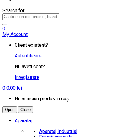
Search for:
0
My Account
Client existent?
Autentificare
Nu aveti cont?
Inregistrare
0
0.00
lei
Nu ai niciun produs în coș.
Open
Close
Aparataj
Aparataj Industrial