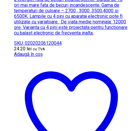
ori mai mare fata de becuri incandescente.
Gama de
temperaturi de culoare – 2700 , 3000 ,3500,4000 si
6500K.
Lampile cu 4 pini cu aparataj electronic pote fi
utilizate cu variatoare.
De viata medie nominala: 12000
ore. Varianta cu 4 pini este proiectata pentru functionare
cu balast electronic de frecventa inalta.
SKU: 02020206120044
24.20
lei
cu TVA
Adaugă în coș