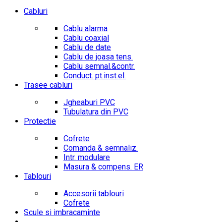
Cabluri
Cablu alarma
Cablu coaxial
Cablu de date
Cablu de joasa tens.
Cablu semnal.&contr.
Conduct. pt.inst.el.
Trasee cabluri
Jgheaburi PVC
Tubulatura din PVC
Protectie
Cofrete
Comanda & semnaliz.
Intr. modulare
Masura & compens. ER
Tablouri
Accesorii tablouri
Cofrete
Scule si imbracaminte