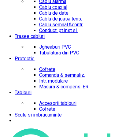
Cablu alarma
Cablu coaxial
Cablu de date
Cablu de joasa tens.
Cablu semnal.&contr.
Conduct. pt.inst.el.
Trasee cabluri
Jgheaburi PVC
Tubulatura din PVC
Protectie
Cofrete
Comanda & semnaliz.
Intr. modulare
Masura & compens. ER
Tablouri
Accesorii tablouri
Cofrete
Scule si imbracaminte