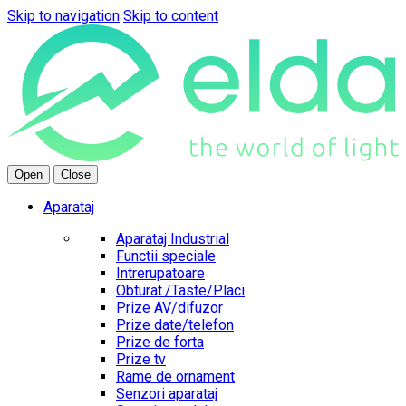
Skip to navigation
Skip to content
Open
Close
Aparataj
Aparataj Industrial
Functii speciale
Intrerupatoare
Obturat./Taste/Placi
Prize AV/difuzor
Prize date/telefon
Prize de forta
Prize tv
Rame de ornament
Senzori aparataj