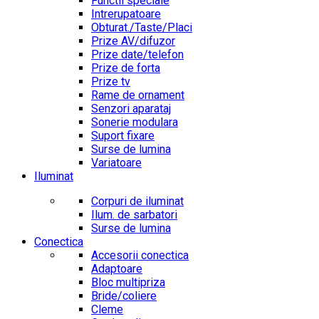
Functii speciale
Intrerupatoare
Obturat./Taste/Placi
Prize AV/difuzor
Prize date/telefon
Prize de forta
Prize tv
Rame de ornament
Senzori aparataj
Sonerie modulara
Suport fixare
Surse de lumina
Variatoare
Iluminat
Corpuri de iluminat
Ilum. de sarbatori
Surse de lumina
Conectica
Accesorii conectica
Adaptoare
Bloc multipriza
Bride/coliere
Cleme