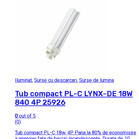
Iluminat
,
Surse cu descarcari
,
Surse de lumina
Tub compact PL-C LYNX-DE 18W
840 4P 25926
0
out of 5
(0)
Tub compact PL-C 18w, 4P. Pana la 80% de economisire
a energiei fata de becuri incandescente.
Durata de 10