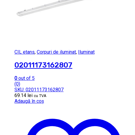
CIL etans
,
Corpuri de iluminat
,
Iluminat
02011173162807
0
out of 5
(0)
SKU: 02011173162807
69.14
lei
cu TVA
Adaugă în coș