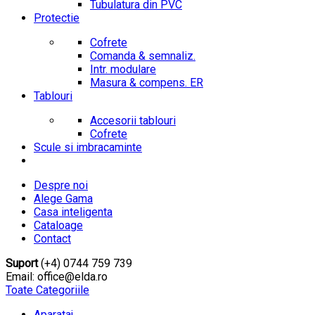
Tubulatura din PVC
Protectie
Cofrete
Comanda & semnaliz.
Intr. modulare
Masura & compens. ER
Tablouri
Accesorii tablouri
Cofrete
Scule si imbracaminte
Despre noi
Alege Gama
Casa inteligenta
Cataloage
Contact
Suport
(+4) 0744 759 739
Email: office@elda.ro
Toate Categoriile
Aparataj