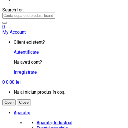
Search for:
0
My Account
Client existent?
Autentificare
Nu aveti cont?
Inregistrare
0
0.00
lei
Nu ai niciun produs în coș.
Open
Close
Aparataj
Aparataj Industrial