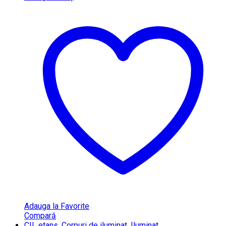
Adauga la Favorite
Compară
CIL etans
,
Corpuri de iluminat
,
Iluminat