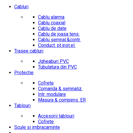
Cabluri
Cablu alarma
Cablu coaxial
Cablu de date
Cablu de joasa tens.
Cablu semnal.&contr.
Conduct. pt.inst.el.
Trasee cabluri
Jgheaburi PVC
Tubulatura din PVC
Protectie
Cofrete
Comanda & semnaliz.
Intr. modulare
Masura & compens. ER
Tablouri
Accesorii tablouri
Cofrete
Scule si imbracaminte