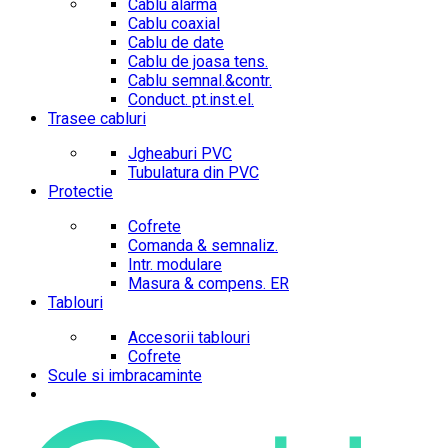
Cablu alarma
Cablu coaxial
Cablu de date
Cablu de joasa tens.
Cablu semnal.&contr.
Conduct. pt.inst.el.
Trasee cabluri
Jgheaburi PVC
Tubulatura din PVC
Protectie
Cofrete
Comanda & semnaliz.
Intr. modulare
Masura & compens. ER
Tablouri
Accesorii tablouri
Cofrete
Scule si imbracaminte