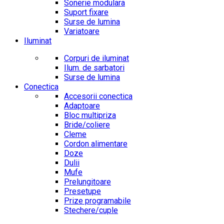
Sonerie modulara
Suport fixare
Surse de lumina
Variatoare
Iluminat
Corpuri de iluminat
Ilum. de sarbatori
Surse de lumina
Conectica
Accesorii conectica
Adaptoare
Bloc multipriza
Bride/coliere
Cleme
Cordon alimentare
Doze
Dulii
Mufe
Prelungitoare
Presetupe
Prize programabile
Stechere/cuple