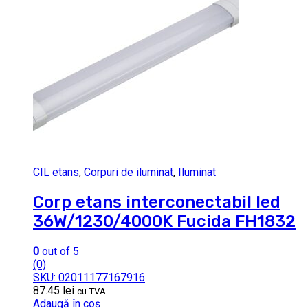
CIL etans
,
Corpuri de iluminat
,
Iluminat
Corp etans interconectabil led
36W/1230/4000K Fucida FH1832
0
out of 5
(0)
SKU: 02011177167916
87.45
lei
cu TVA
Adaugă în coș