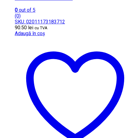
0
out of 5
(0)
SKU: 02011173183712
90.50
lei
cu TVA
Adaugă în coș