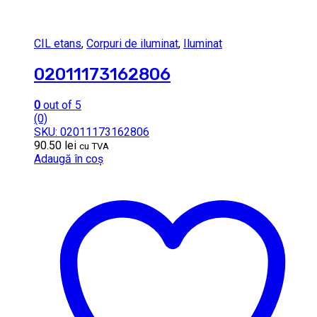
CIL etans
,
Corpuri de iluminat
,
Iluminat
02011173162806
0
out of 5
(0)
SKU: 02011173162806
90.50
lei
cu TVA
Adaugă în coș