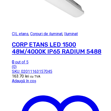
CIL etans
,
Corpuri de iluminat
,
Iluminat
CORP ETANS LED 1500
48W/4000K IP65 RADIUM 5488
0
out of 5
(0)
SKU: 02011163157045
163.70
lei
cu TVA
Adaugă în coș