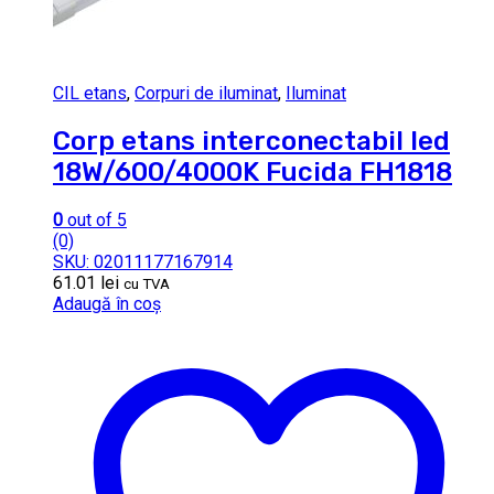
CIL etans
,
Corpuri de iluminat
,
Iluminat
Corp etans interconectabil led
18W/600/4000K Fucida FH1818
0
out of 5
(0)
SKU: 02011177167914
61.01
lei
cu TVA
Adaugă în coș