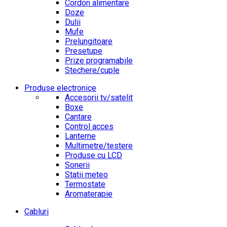
Cordon alimentare
Doze
Dulii
Mufe
Prelungitoare
Presetupe
Prize programabile
Stechere/cuple
Produse electronice
Accesorii tv/satelit
Boxe
Cantare
Control acces
Lanterne
Multimetre/testere
Produse cu LCD
Sonerii
Statii meteo
Termostate
Aromaterapie
Cabluri