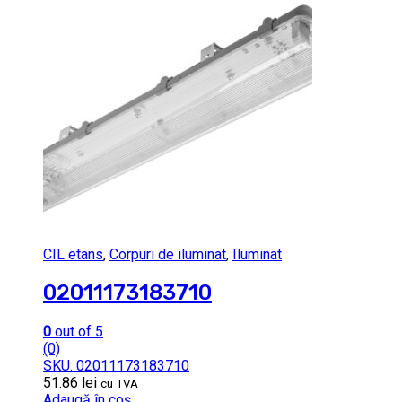
CIL etans
,
Corpuri de iluminat
,
Iluminat
02011173183710
0
out of 5
(0)
SKU: 02011173183710
51.86
lei
cu TVA
Adaugă în coș