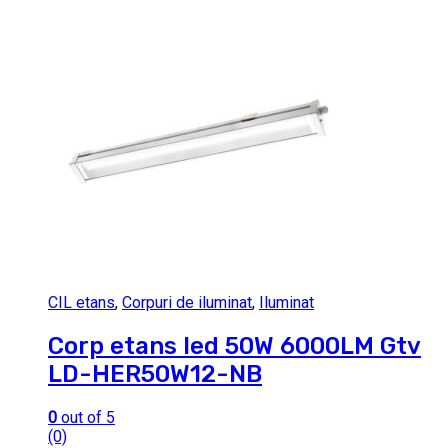
CIL etans
,
Corpuri de iluminat
,
Iluminat
Corp etans led 50W 6000LM Gtv
LD-HER50W12-NB
0
out of 5
(0)