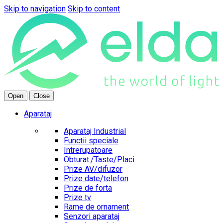
Skip to navigation
Skip to content
Open
Close
Aparataj
Aparataj Industrial
Functii speciale
Intrerupatoare
Obturat./Taste/Placi
Prize AV/difuzor
Prize date/telefon
Prize de forta
Prize tv
Rame de ornament
Senzori aparataj