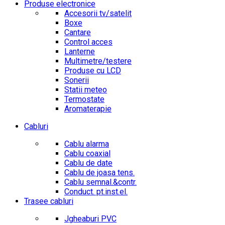
Produse electronice
Accesorii tv/satelit
Boxe
Cantare
Control acces
Lanterne
Multimetre/testere
Produse cu LCD
Sonerii
Statii meteo
Termostate
Aromaterapie
Cabluri
Cablu alarma
Cablu coaxial
Cablu de date
Cablu de joasa tens.
Cablu semnal.&contr.
Conduct. pt.inst.el.
Trasee cabluri
Jgheaburi PVC