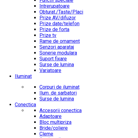
Functii speciale
Intrerupatoare
Obturat./Taste/Placi
Prize AV/difuzor
Prize date/telefon
Prize de forta
Prize tv
Rame de ornament
Senzori aparataj
Sonerie modulara
Suport fixare
Surse de lumina
Variatoare
Iluminat
Corpuri de iluminat
Ilum. de sarbatori
Surse de lumina
Conectica
Accesorii conectica
Adaptoare
Bloc multipriza
Bride/coliere
Cleme