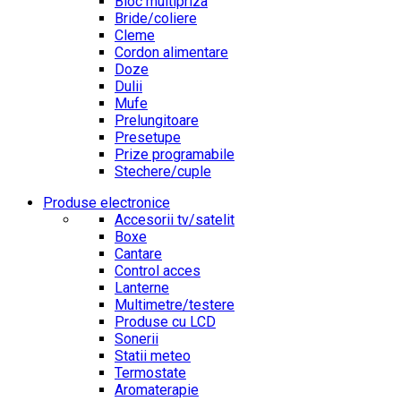
Bloc multipriza
Bride/coliere
Cleme
Cordon alimentare
Doze
Dulii
Mufe
Prelungitoare
Presetupe
Prize programabile
Stechere/cuple
Produse electronice
Accesorii tv/satelit
Boxe
Cantare
Control acces
Lanterne
Multimetre/testere
Produse cu LCD
Sonerii
Statii meteo
Termostate
Aromaterapie