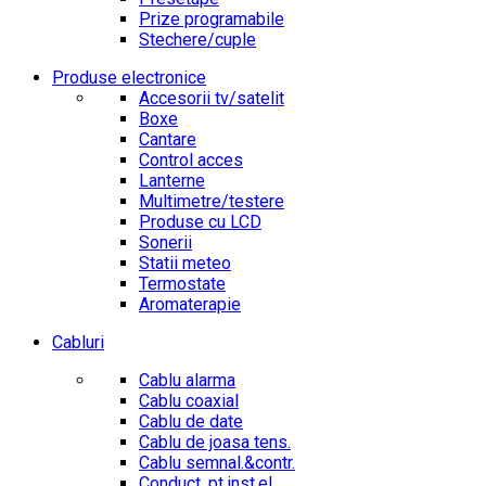
Prize programabile
Stechere/cuple
Produse electronice
Accesorii tv/satelit
Boxe
Cantare
Control acces
Lanterne
Multimetre/testere
Produse cu LCD
Sonerii
Statii meteo
Termostate
Aromaterapie
Cabluri
Cablu alarma
Cablu coaxial
Cablu de date
Cablu de joasa tens.
Cablu semnal.&contr.
Conduct. pt.inst.el.