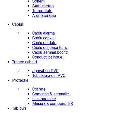
Sonerii
Statii meteo
Termostate
Aromaterapie
Cabluri
Cablu alarma
Cablu coaxial
Cablu de date
Cablu de joasa tens.
Cablu semnal.&contr.
Conduct. pt.inst.el.
Trasee cabluri
Jgheaburi PVC
Tubulatura din PVC
Protectie
Cofrete
Comanda & semnaliz.
Intr. modulare
Masura & compens. ER
Tablouri