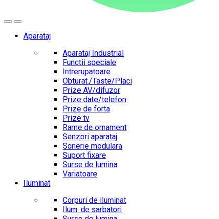
Aparataj
Aparataj Industrial
Functii speciale
Intrerupatoare
Obturat./Taste/Placi
Prize AV/difuzor
Prize date/telefon
Prize de forta
Prize tv
Rame de ornament
Senzori aparataj
Sonerie modulara
Suport fixare
Surse de lumina
Variatoare
Iluminat
Corpuri de iluminat
Ilum. de sarbatori
Surse de lumina