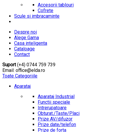
Accesorii tablouri
Cofrete
Scule si imbracaminte
Despre noi
Alege Gama
Casa inteligenta
Cataloage
Contact
Suport
(+4) 0744 759 739
Email: office@elda.ro
Toate Categoriile
Aparataj
Aparataj Industrial
Functii speciale
Intrerupatoare
Obturat./Taste/Placi
Prize AV/difuzor
Prize date/telefon
Prize de forta