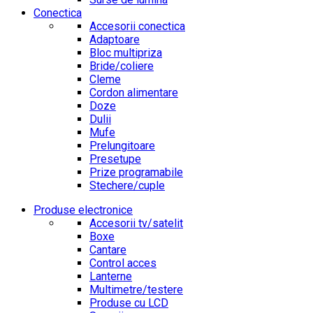
Conectica
Accesorii conectica
Adaptoare
Bloc multipriza
Bride/coliere
Cleme
Cordon alimentare
Doze
Dulii
Mufe
Prelungitoare
Presetupe
Prize programabile
Stechere/cuple
Produse electronice
Accesorii tv/satelit
Boxe
Cantare
Control acces
Lanterne
Multimetre/testere
Produse cu LCD