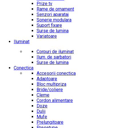
Prize tv
Rame de ornament
Senzori aparataj
Sonerie modulara
Suport fixare
Surse de lumina
Variatoare
Iluminat
Corpuri de iluminat
Ilum. de sarbatori
Surse de lumina
Conectica
Accesorii conectica
Adaptoare
Bloc multipriza
Bride/coliere
Cleme
Cordon alimentare
Doze
Dulii
Mufe
Prelungitoare
Presetupe