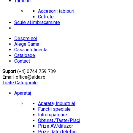
Tablouri
Accesorii tablouri
Cofrete
Scule si imbracaminte
Despre noi
Alege Gama
Casa inteligenta
Cataloage
Contact
Suport
(+4) 0744 759 739
Email: office@elda.ro
Toate Categoriile
Aparataj
Aparataj Industrial
Functii speciale
Intrerupatoare
Obturat./Taste/Placi
Prize AV/difuzor
Prize date/telefon