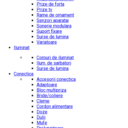
Prize de forta
Prize tv
Rame de ornament
Senzori aparataj
Sonerie modulara
Suport fixare
Surse de lumina
Variatoare
Iluminat
Corpuri de iluminat
Ilum. de sarbatori
Surse de lumina
Conectica
Accesorii conectica
Adaptoare
Bloc multipriza
Bride/coliere
Cleme
Cordon alimentare
Doze
Dulii
Mufe