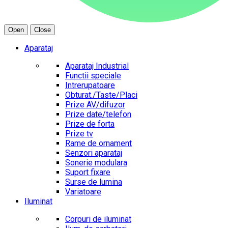
Open
Close
Aparataj
Aparataj Industrial
Functii speciale
Intrerupatoare
Obturat./Taste/Placi
Prize AV/difuzor
Prize date/telefon
Prize de forta
Prize tv
Rame de ornament
Senzori aparataj
Sonerie modulara
Suport fixare
Surse de lumina
Variatoare
Iluminat
Corpuri de iluminat