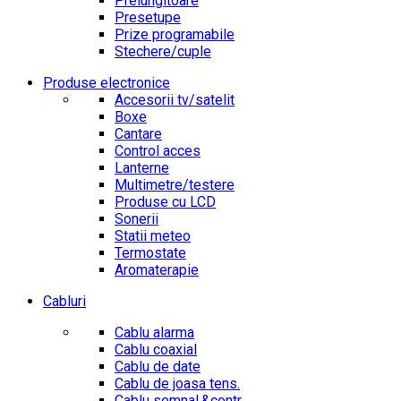
Prelungitoare
Presetupe
Prize programabile
Stechere/cuple
Produse electronice
Accesorii tv/satelit
Boxe
Cantare
Control acces
Lanterne
Multimetre/testere
Produse cu LCD
Sonerii
Statii meteo
Termostate
Aromaterapie
Cabluri
Cablu alarma
Cablu coaxial
Cablu de date
Cablu de joasa tens.
Cablu semnal.&contr.