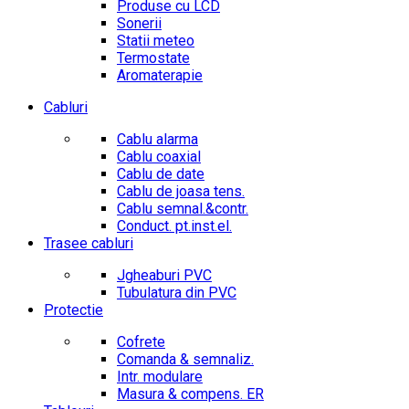
Produse cu LCD
Sonerii
Statii meteo
Termostate
Aromaterapie
Cabluri
Cablu alarma
Cablu coaxial
Cablu de date
Cablu de joasa tens.
Cablu semnal.&contr.
Conduct. pt.inst.el.
Trasee cabluri
Jgheaburi PVC
Tubulatura din PVC
Protectie
Cofrete
Comanda & semnaliz.
Intr. modulare
Masura & compens. ER