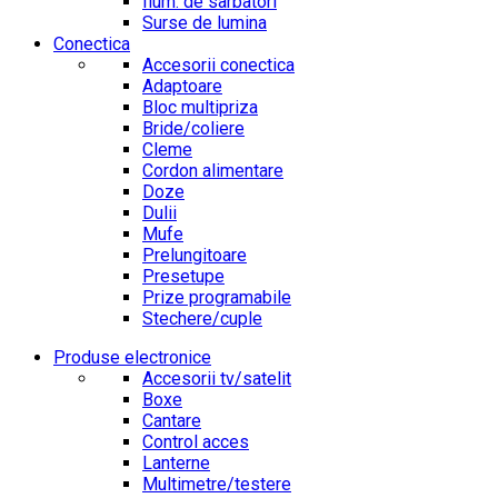
Ilum. de sarbatori
Surse de lumina
Conectica
Accesorii conectica
Adaptoare
Bloc multipriza
Bride/coliere
Cleme
Cordon alimentare
Doze
Dulii
Mufe
Prelungitoare
Presetupe
Prize programabile
Stechere/cuple
Produse electronice
Accesorii tv/satelit
Boxe
Cantare
Control acces
Lanterne
Multimetre/testere