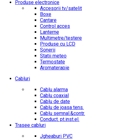
Produse electronice
Accesorii tv/satelit
Boxe
Cantare
Control acces
Lanterne
Multimetre/testere
Produse cu LCD
Sonerii
Statii meteo
Termostate
Aromaterapie
Cabluri
Cablu alarma
Cablu coaxial
Cablu de date
Cablu de joasa tens.
Cablu semnal.&contr.
Conduct. pt.inst.el.
Trasee cabluri
Jgheaburi PVC