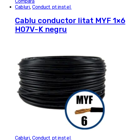
Compară
Cabluri
,
Conduct. pt.inst.el.
Cablu conductor litat MYF 1×6
H07V-K negru
Cabluri
,
Conduct. pt.inst.el.