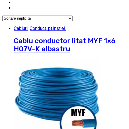
Cabluri
,
Conduct. pt.inst.el.
Cablu conductor litat MYF 1×6
H07V-K albastru