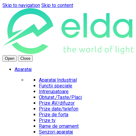
Skip to navigation
Skip to content
Open
Close
Aparataj
Aparataj Industrial
Functii speciale
Intrerupatoare
Obturat./Taste/Placi
Prize AV/difuzor
Prize date/telefon
Prize de forta
Prize tv
Rame de ornament
Senzori aparataj