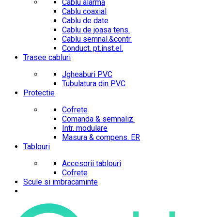
Cablu alarma
Cablu coaxial
Cablu de date
Cablu de joasa tens.
Cablu semnal.&contr.
Conduct. pt.inst.el.
Trasee cabluri
Jgheaburi PVC
Tubulatura din PVC
Protectie
Cofrete
Comanda & semnaliz.
Intr. modulare
Masura & compens. ER
Tablouri
Accesorii tablouri
Cofrete
Scule si imbracaminte