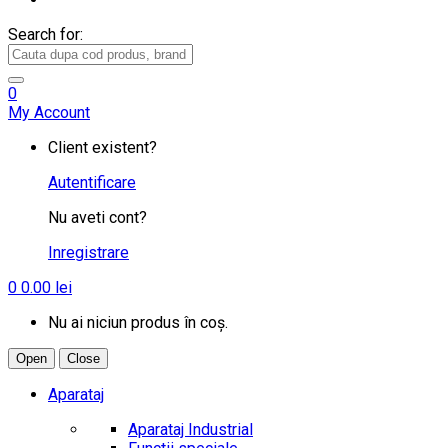
Search for:
0
My Account
Client existent?
Autentificare
Nu aveti cont?
Inregistrare
0
0.00
lei
Nu ai niciun produs în coș.
Open
Close
Aparataj
Aparataj Industrial