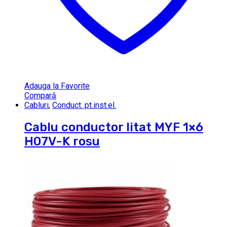
Adauga la Favorite
Compară
Cabluri
,
Conduct. pt.inst.el.
Cablu conductor litat MYF 1×6
H07V-K rosu