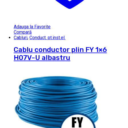
Adauga la Favorite
Compară
Cabluri
,
Conduct. pt.inst.el.
Cablu conductor plin FY 1×6
H07V-U albastru