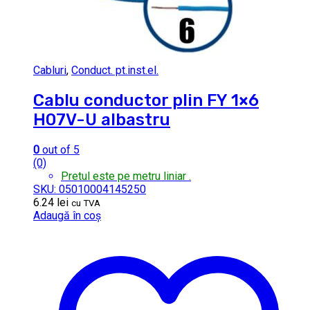
Cabluri
,
Conduct. pt.inst.el.
Cablu conductor plin FY 1×6
H07V-U albastru
0
out of 5
(0)
Pretul este pe metru liniar .
SKU: 05010004145250
6.24
lei
cu TVA
Adaugă în coș