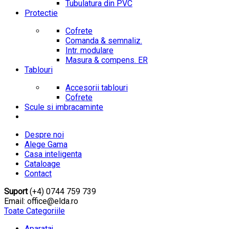
Tubulatura din PVC
Protectie
Cofrete
Comanda & semnaliz.
Intr. modulare
Masura & compens. ER
Tablouri
Accesorii tablouri
Cofrete
Scule si imbracaminte
Despre noi
Alege Gama
Casa inteligenta
Cataloage
Contact
Suport
(+4) 0744 759 739
Email: office@elda.ro
Toate Categoriile
Aparataj