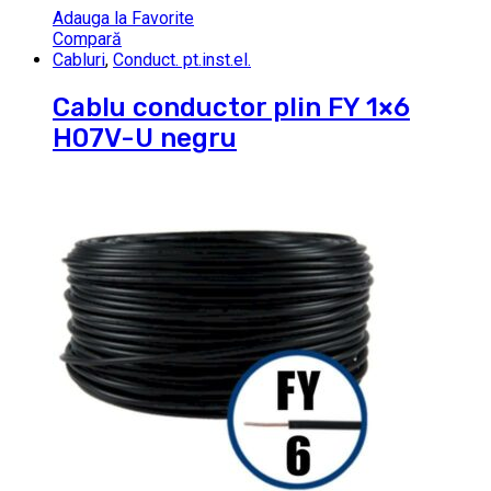
Adauga la Favorite
Compară
Cabluri
,
Conduct. pt.inst.el.
Cablu conductor plin FY 1×6
H07V-U negru