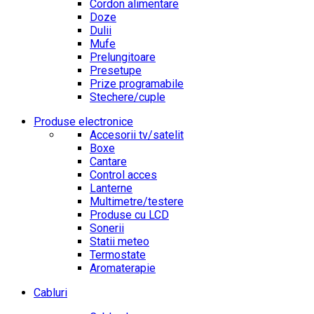
Cordon alimentare
Doze
Dulii
Mufe
Prelungitoare
Presetupe
Prize programabile
Stechere/cuple
Produse electronice
Accesorii tv/satelit
Boxe
Cantare
Control acces
Lanterne
Multimetre/testere
Produse cu LCD
Sonerii
Statii meteo
Termostate
Aromaterapie
Cabluri