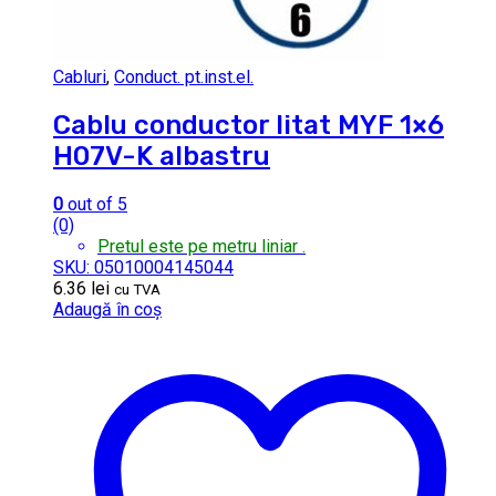
Cabluri
,
Conduct. pt.inst.el.
Cablu conductor litat MYF 1×6
H07V-K albastru
0
out of 5
(0)
Pretul este pe metru liniar .
SKU: 05010004145044
6.36
lei
cu TVA
Adaugă în coș