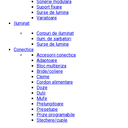
Sonerie modulara
Suport fixare
Surse de lumina
Variatoare
Iluminat
Corpuri de iluminat
Ilum. de sarbatori
Surse de lumina
Conectica
Accesorii conectica
Adaptoare
Bloc multipriza
Bride/coliere
Cleme
Cordon alimentare
Doze
Dulii
Mufe
Prelungitoare
Presetupe
Prize programabile
Stechere/cuple