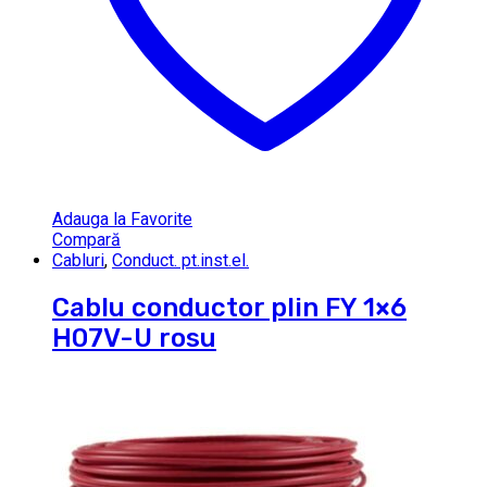
Adauga la Favorite
Compară
Cabluri
,
Conduct. pt.inst.el.
Cablu conductor plin FY 1×6
H07V-U rosu