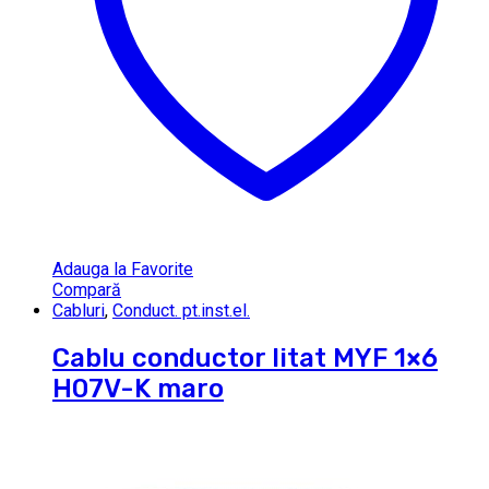
Adauga la Favorite
Compară
Cabluri
,
Conduct. pt.inst.el.
Cablu conductor litat MYF 1×6
H07V-K maro