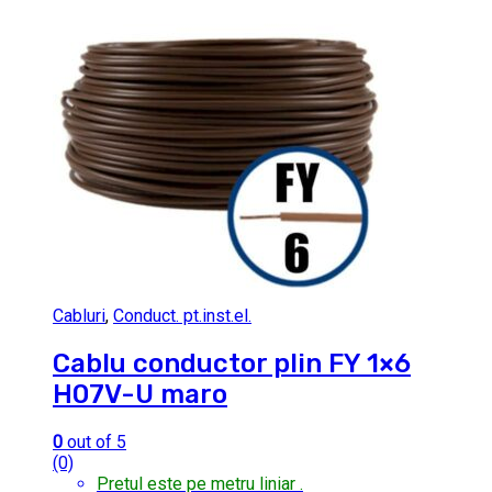
Cabluri
,
Conduct. pt.inst.el.
Cablu conductor plin FY 1×6
H07V-U maro
0
out of 5
(0)
Pretul este pe metru liniar .