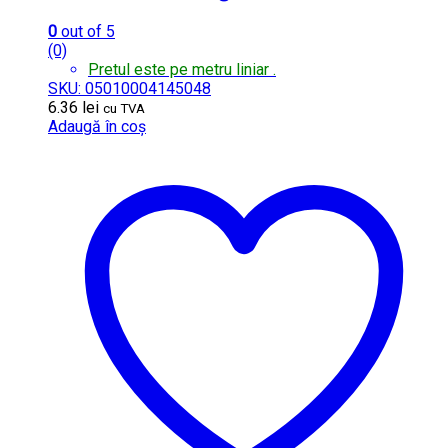
0
out of 5
(0)
Pretul este pe metru liniar .
SKU: 05010004145048
6.36
lei
cu TVA
Adaugă în coș