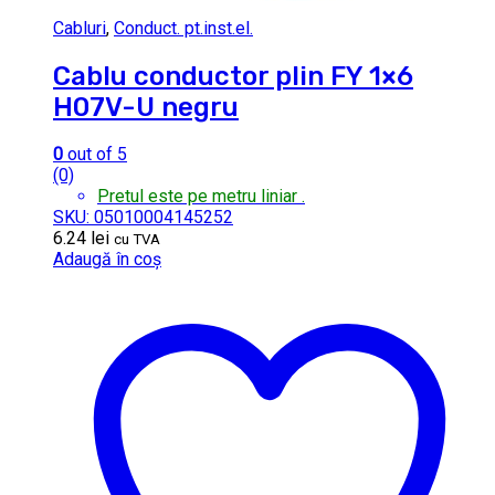
Cabluri
,
Conduct. pt.inst.el.
Cablu conductor plin FY 1×6
H07V-U negru
0
out of 5
(0)
Pretul este pe metru liniar .
SKU: 05010004145252
6.24
lei
cu TVA
Adaugă în coș