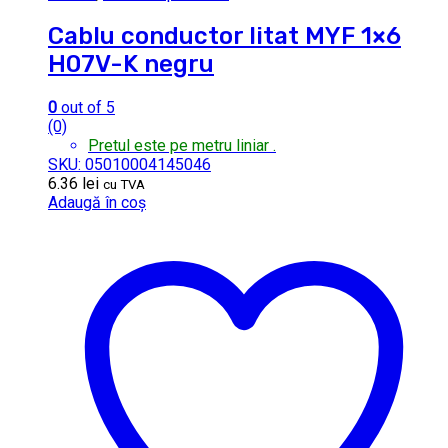
Cablu conductor litat MYF 1×6
H07V-K negru
0
out of 5
(0)
Pretul este pe metru liniar .
SKU: 05010004145046
6.36
lei
cu TVA
Adaugă în coș