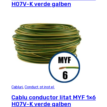
H07V-K verde galben
Cabluri
,
Conduct. pt.inst.el.
Cablu conductor litat MYF 1×6
H07V-K verde galben