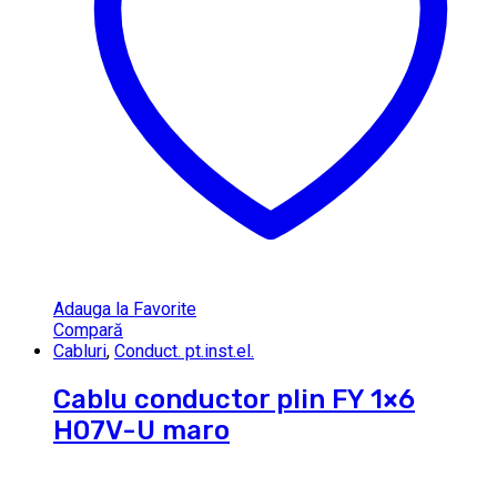
Adauga la Favorite
Compară
Cabluri
,
Conduct. pt.inst.el.
Cablu conductor plin FY 1×6
H07V-U maro