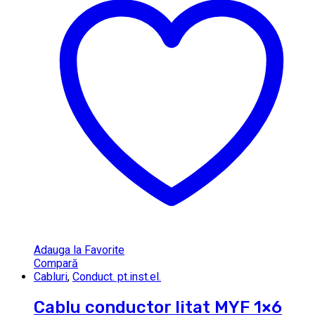
Adauga la Favorite
Compară
Cabluri
,
Conduct. pt.inst.el.
Cablu conductor litat MYF 1×6