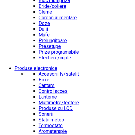
Bloc multipriza
Bride/coliere
Cleme
Cordon alimentare
Doze
Dulii
Mufe
Prelungitoare
Presetupe
Prize programabile
Stechere/cuple
Produse electronice
Accesorii tv/satelit
Boxe
Cantare
Control acces
Lanterne
Multimetre/testere
Produse cu LCD
Sonerii
Statii meteo
Termostate
Aromaterapie