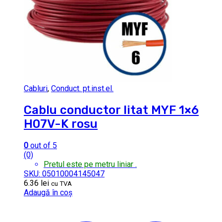
Cabluri
,
Conduct. pt.inst.el.
Cablu conductor litat MYF 1×6
H07V-K rosu
0
out of 5
(0)
Pretul este pe metru liniar .
SKU: 05010004145047
6.36
lei
cu TVA
Adaugă în coș