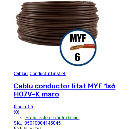
Cabluri
,
Conduct. pt.inst.el.
Cablu conductor litat MYF 1×6
H07V-K maro
0
out of 5
(0)
Pretul este pe metru liniar .
SKU: 05010004145045
6.36
lei
cu TVA