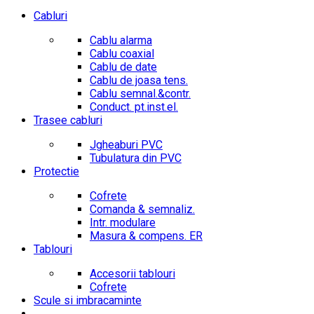
Cabluri
Cablu alarma
Cablu coaxial
Cablu de date
Cablu de joasa tens.
Cablu semnal.&contr.
Conduct. pt.inst.el.
Trasee cabluri
Jgheaburi PVC
Tubulatura din PVC
Protectie
Cofrete
Comanda & semnaliz.
Intr. modulare
Masura & compens. ER
Tablouri
Accesorii tablouri
Cofrete
Scule si imbracaminte