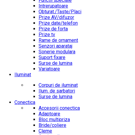
Functii speciale
Intrerupatoare
Obturat./Taste/Placi
Prize AV/difuzor
Prize date/telefon
Prize de forta
Prize tv
Rame de ornament
Senzori aparataj
Sonerie modulara
Suport fixare
Surse de lumina
Variatoare
Iluminat
Corpuri de iluminat
Ilum. de sarbatori
Surse de lumina
Conectica
Accesorii conectica
Adaptoare
Bloc multipriza
Bride/coliere
Cleme