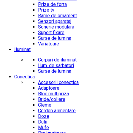
Prize de forta
Prize tv
Rame de ornament
Senzori aparataj
Sonerie modulara
Suport fixare
Surse de lumina
Variatoare
Iluminat
Corpuri de iluminat
Ilum. de sarbatori
Surse de lumina
Conectica
Accesorii conectica
Adaptoare
Bloc multipriza
Bride/coliere
Cleme
Cordon alimentare
Doze
Dulii
Mufe