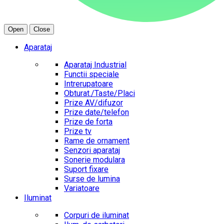
Open
Close
Aparataj
Aparataj Industrial
Functii speciale
Intrerupatoare
Obturat./Taste/Placi
Prize AV/difuzor
Prize date/telefon
Prize de forta
Prize tv
Rame de ornament
Senzori aparataj
Sonerie modulara
Suport fixare
Surse de lumina
Variatoare
Iluminat
Corpuri de iluminat