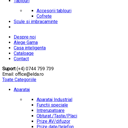
Tablouri
Accesorii tablouri
Cofrete
Scule si imbracaminte
Despre noi
Alege Gama
Casa inteligenta
Cataloage
Contact
Suport
(+4) 0744 759 739
Email: office@elda.ro
Toate Categoriile
Aparataj
Aparataj Industrial
Functii speciale
Intrerupatoare
Obturat./Taste/Placi
Prize AV/difuzor
Prize date/telefon