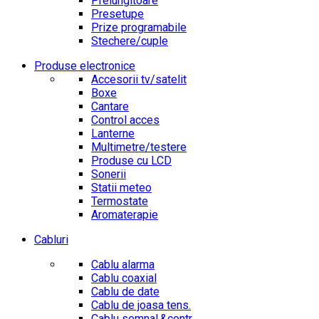
Prelungitoare
Presetupe
Prize programabile
Stechere/cuple
Produse electronice
Accesorii tv/satelit
Boxe
Cantare
Control acces
Lanterne
Multimetre/testere
Produse cu LCD
Sonerii
Statii meteo
Termostate
Aromaterapie
Cabluri
Cablu alarma
Cablu coaxial
Cablu de date
Cablu de joasa tens.
Cablu semnal.&contr.