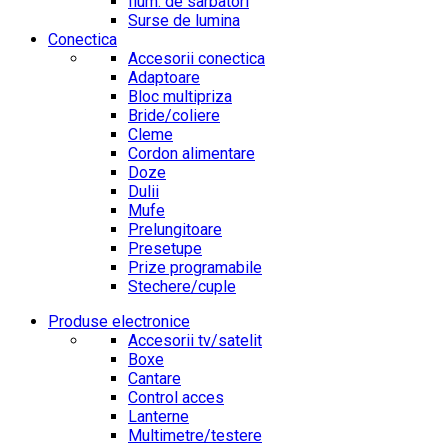
Ilum. de sarbatori
Surse de lumina
Conectica
Accesorii conectica
Adaptoare
Bloc multipriza
Bride/coliere
Cleme
Cordon alimentare
Doze
Dulii
Mufe
Prelungitoare
Presetupe
Prize programabile
Stechere/cuple
Produse electronice
Accesorii tv/satelit
Boxe
Cantare
Control acces
Lanterne
Multimetre/testere