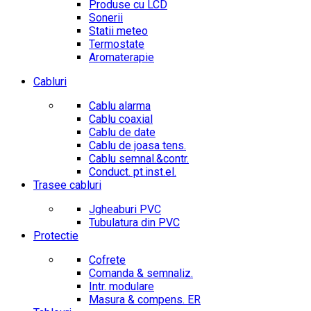
Produse cu LCD
Sonerii
Statii meteo
Termostate
Aromaterapie
Cabluri
Cablu alarma
Cablu coaxial
Cablu de date
Cablu de joasa tens.
Cablu semnal.&contr.
Conduct. pt.inst.el.
Trasee cabluri
Jgheaburi PVC
Tubulatura din PVC
Protectie
Cofrete
Comanda & semnaliz.
Intr. modulare
Masura & compens. ER