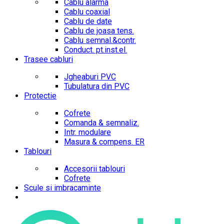
Cablu alarma
Cablu coaxial
Cablu de date
Cablu de joasa tens.
Cablu semnal.&contr.
Conduct. pt.inst.el.
Trasee cabluri
Jgheaburi PVC
Tubulatura din PVC
Protectie
Cofrete
Comanda & semnaliz.
Intr. modulare
Masura & compens. ER
Tablouri
Accesorii tablouri
Cofrete
Scule si imbracaminte