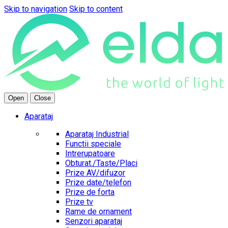
Skip to navigation
Skip to content
Open
Close
Aparataj
Aparataj Industrial
Functii speciale
Intrerupatoare
Obturat./Taste/Placi
Prize AV/difuzor
Prize date/telefon
Prize de forta
Prize tv
Rame de ornament
Senzori aparataj