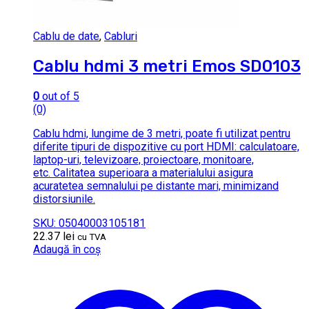
Cablu de date
,
Cabluri
Cablu hdmi 3 metri Emos SD0103
0
out of 5
(0)
Cablu hdmi, lungime de 3 metri, poate fi utilizat pentru
diferite tipuri de dispozitive cu port HDMI: calculatoare,
laptop-uri, televizoare, proiectoare, monitoare,
etc. Calitatea superioara a materialului asigura
acuratetea semnalului pe distante mari, minimizand
distorsiunile.
SKU: 05040003105181
22.37
lei
cu TVA
Adaugă în coș