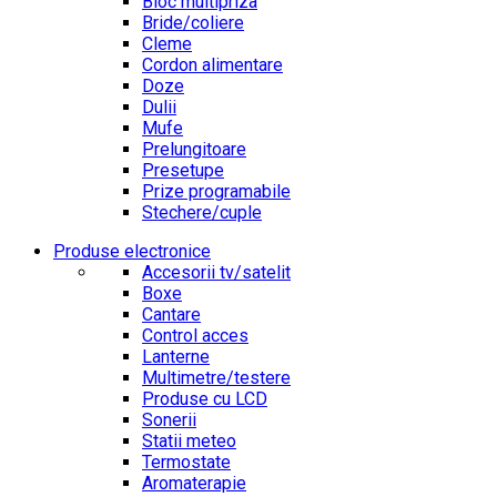
Bloc multipriza
Bride/coliere
Cleme
Cordon alimentare
Doze
Dulii
Mufe
Prelungitoare
Presetupe
Prize programabile
Stechere/cuple
Produse electronice
Accesorii tv/satelit
Boxe
Cantare
Control acces
Lanterne
Multimetre/testere
Produse cu LCD
Sonerii
Statii meteo
Termostate
Aromaterapie