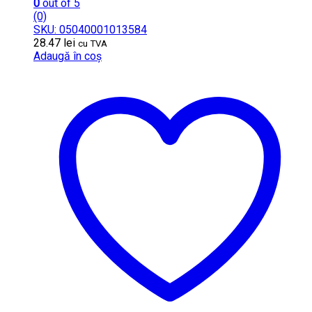
0
out of 5
(0)
SKU: 05040001013584
28.47
lei
cu TVA
Adaugă în coș