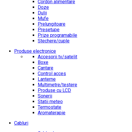
Cordon alimentare
Doze
Dulii
Mufe
Prelungitoare
Presetupe
Prize programabile
Stechere/cuple
Produse electronice
Accesorii tv/satelit
Boxe
Cantare
Control acces
Lanterne
Multimetre/testere
Produse cu LCD
Sonerii
Statii meteo
Termostate
Aromaterapie
Cabluri