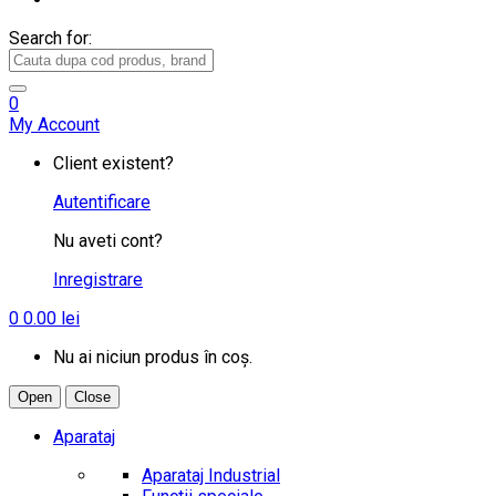
Search for:
0
My Account
Client existent?
Autentificare
Nu aveti cont?
Inregistrare
0
0.00
lei
Nu ai niciun produs în coș.
Open
Close
Aparataj
Aparataj Industrial