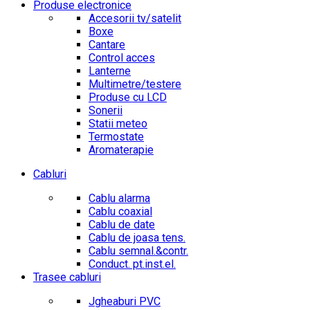
Produse electronice
Accesorii tv/satelit
Boxe
Cantare
Control acces
Lanterne
Multimetre/testere
Produse cu LCD
Sonerii
Statii meteo
Termostate
Aromaterapie
Cabluri
Cablu alarma
Cablu coaxial
Cablu de date
Cablu de joasa tens.
Cablu semnal.&contr.
Conduct. pt.inst.el.
Trasee cabluri
Jgheaburi PVC