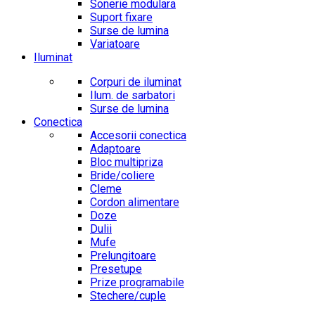
Sonerie modulara
Suport fixare
Surse de lumina
Variatoare
Iluminat
Corpuri de iluminat
Ilum. de sarbatori
Surse de lumina
Conectica
Accesorii conectica
Adaptoare
Bloc multipriza
Bride/coliere
Cleme
Cordon alimentare
Doze
Dulii
Mufe
Prelungitoare
Presetupe
Prize programabile
Stechere/cuple