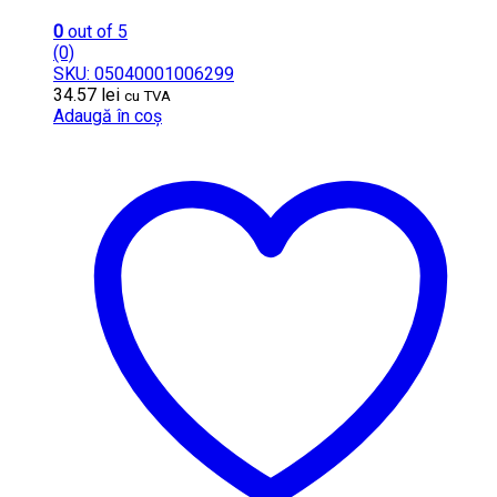
0
out of 5
(0)
SKU: 05040001006299
34.57
lei
cu TVA
Adaugă în coș