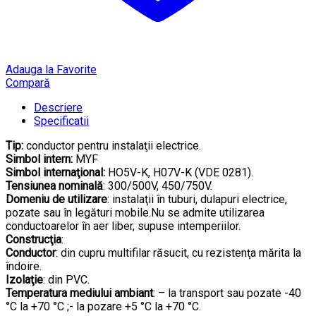
Adauga la Favorite
Compară
Descriere
Specificatii
Tip:
conductor pentru instalaţii electrice.
Simbol intern:
MYF
Simbol internaţional:
HO5V-K, H07V-K (VDE 0281).
Tensiunea nominală
: 300/500V, 450/750V.
Domeniu de utilizare
: instalaţii în tuburi, dulapuri electrice,
pozate sau în legături mobile.Nu se admite utilizarea
conductoarelor în aer liber, supuse intemperiilor.
Construcţia
:
Conductor
: din cupru multifilar răsucit, cu rezistenţa mărita la
îndoire.
Izolaţie
: din PVC.
Temperatura mediului ambiant
: – la transport sau pozate -40
°C la +70 °C ;- la pozare +5 °C la +70 °C.