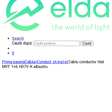
Search
Caută după:
Caută
0
Prima pagină
Cabluri
Conduct. pt.inst.el.
Cablu conductor litat
MYF 1×6 H07V-K albastru