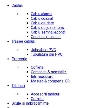
Cabluri
Cablu alarma
Cablu coaxial
Cablu de date
Cablu de joasa tens.
Cablu semnal.&contr.
Conduct. pt.inst.el.
Trasee cabluri
Jgheaburi PVC
Tubulatura din PVC
Protectie
Cofrete
Comanda & semnaliz.
Intr. modulare
Masura & compens. ER
Tablouri
Accesorii tablouri
Cofrete
Scule si imbracaminte