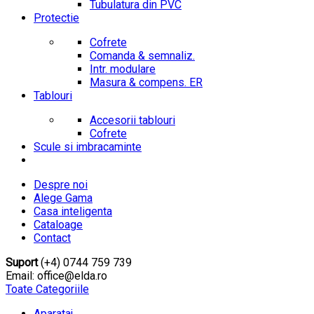
Tubulatura din PVC
Protectie
Cofrete
Comanda & semnaliz.
Intr. modulare
Masura & compens. ER
Tablouri
Accesorii tablouri
Cofrete
Scule si imbracaminte
Despre noi
Alege Gama
Casa inteligenta
Cataloage
Contact
Suport
(+4) 0744 759 739
Email: office@elda.ro
Toate Categoriile
Aparataj