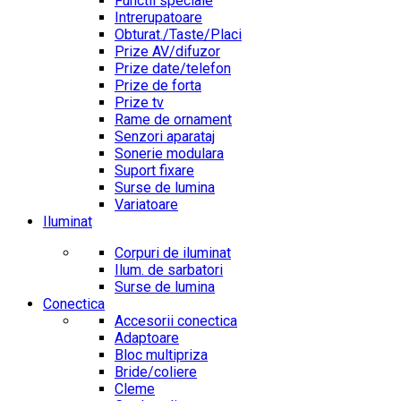
Functii speciale
Intrerupatoare
Obturat./Taste/Placi
Prize AV/difuzor
Prize date/telefon
Prize de forta
Prize tv
Rame de ornament
Senzori aparataj
Sonerie modulara
Suport fixare
Surse de lumina
Variatoare
Iluminat
Corpuri de iluminat
Ilum. de sarbatori
Surse de lumina
Conectica
Accesorii conectica
Adaptoare
Bloc multipriza
Bride/coliere
Cleme