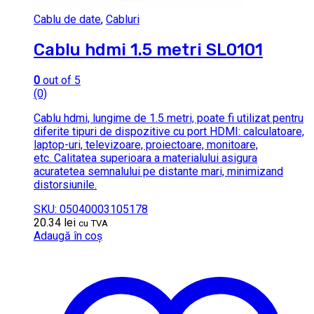
Cablu de date
,
Cabluri
Cablu hdmi 1.5 metri SL0101
0
out of 5
(0)
Cablu hdmi, lungime de 1.5 metri, poate fi utilizat pentru
diferite tipuri de dispozitive cu port HDMI: calculatoare,
laptop-uri, televizoare, proiectoare, monitoare,
etc. Calitatea superioara a materialului asigura
acuratetea semnalului pe distante mari, minimizand
distorsiunile.
SKU: 05040003105178
20.34
lei
cu TVA
Adaugă în coș