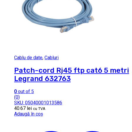
Cablu de date
,
Cabluri
Patch-cord Rj45 ftp cat6 5 metri
Legrand 632763
0
out of 5
(0)
SKU: 05040001013586
40.67
lei
cu TVA
Adaugă în coș