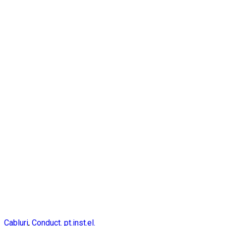
Cabluri
,
Conduct. pt.inst.el.