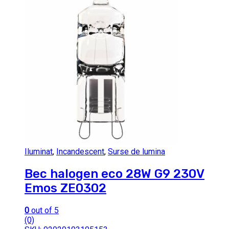
Iluminat
,
Incandescent
,
Surse de lumina
Bec halogen eco 28W G9 230V
Emos ZE0302
0
out of 5
(0)