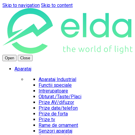
Skip to navigation
Skip to content
Open
Close
Aparataj
Aparataj Industrial
Functii speciale
Intrerupatoare
Obturat./Taste/Placi
Prize AV/difuzor
Prize date/telefon
Prize de forta
Prize tv
Rame de ornament
Senzori aparataj