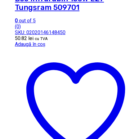
Tungsram 509701
0
out of 5
(0)
SKU: 02020146148450
50.82
lei
cu TVA
Adaugă în coș