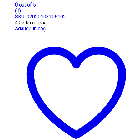
0
out of 5
(0)
SKU: 02020103106102
4.07
lei
cu TVA
Adaugă în coș