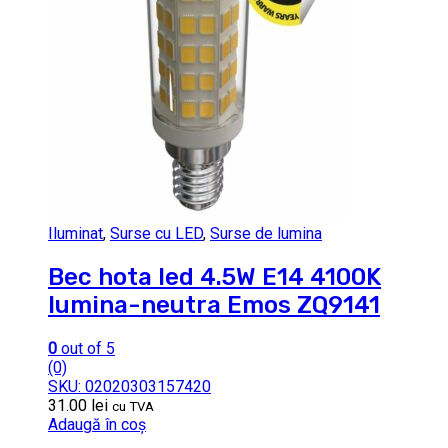
Iluminat
,
Surse cu LED
,
Surse de lumina
Bec hota led 4.5W E14 4100K
lumina-neutra Emos ZQ9141
0
out of 5
(0)
SKU: 02020303157420
31.00
lei
cu TVA
Adaugă în coș