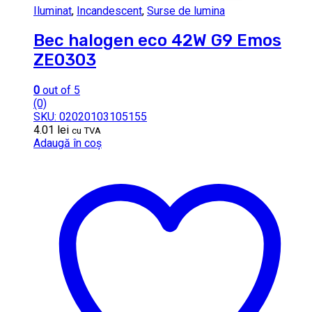
Iluminat
,
Incandescent
,
Surse de lumina
Bec halogen eco 42W G9 Emos
ZE0303
0
out of 5
(0)
SKU: 02020103105155
4.01
lei
cu TVA
Adaugă în coș