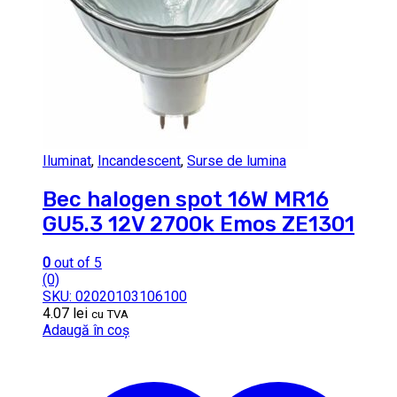
Iluminat
,
Incandescent
,
Surse de lumina
Bec halogen spot 16W MR16
GU5.3 12V 2700k Emos ZE1301
0
out of 5
(0)
SKU: 02020103106100
4.07
lei
cu TVA
Adaugă în coș