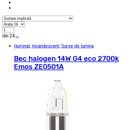
din 24
→
Iluminat
,
Incandescent
,
Surse de lumina
Bec halogen 14W G4 eco 2700k
Emos ZE0501A