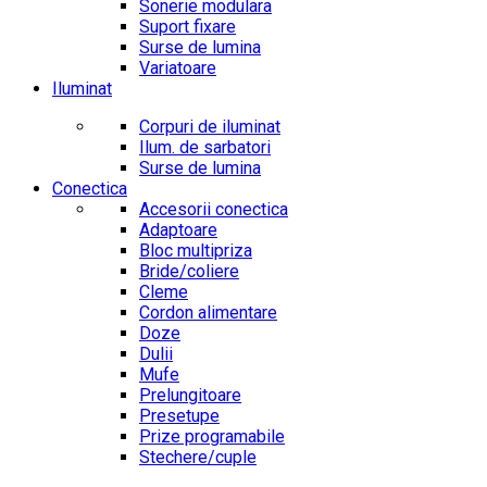
Sonerie modulara
Suport fixare
Surse de lumina
Variatoare
Iluminat
Corpuri de iluminat
Ilum. de sarbatori
Surse de lumina
Conectica
Accesorii conectica
Adaptoare
Bloc multipriza
Bride/coliere
Cleme
Cordon alimentare
Doze
Dulii
Mufe
Prelungitoare
Presetupe
Prize programabile
Stechere/cuple