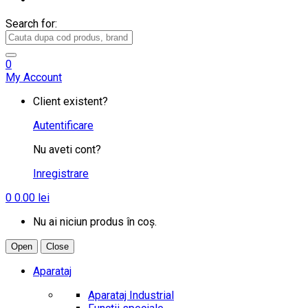
Search for:
0
My Account
Client existent?
Autentificare
Nu aveti cont?
Inregistrare
0
0.00
lei
Nu ai niciun produs în coș.
Open
Close
Aparataj
Aparataj Industrial