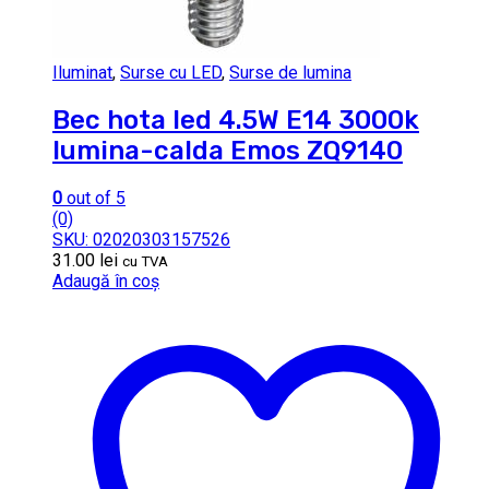
Iluminat
,
Surse cu LED
,
Surse de lumina
Bec hota led 4.5W E14 3000k
lumina-calda Emos ZQ9140
0
out of 5
(0)
SKU: 02020303157526
31.00
lei
cu TVA
Adaugă în coș