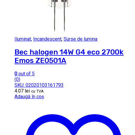
Iluminat
,
Incandescent
,
Surse de lumina
Bec halogen 14W G4 eco 2700k
Emos ZE0501A
0
out of 5
(0)
SKU: 02020103161793
4.07
lei
cu TVA
Adaugă în coș