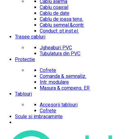
Cablu alarma
Cablu coaxial
Cablu de date
Cablu de joasa tens.
Cablu semnal.&contr.
Conduct. pt.inst.el.
Trasee cabluri
Jgheaburi PVC
Tubulatura din PVC
Protectie
Cofrete
Comanda & semnaliz.
Intr. modulare
Masura & compens. ER
Tablouri
Accesorii tablouri
Cofrete
Scule si imbracaminte