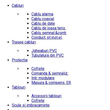
Cabluri
Cablu alarma
Cablu coaxial
Cablu de date
Cablu de joasa tens.
Cablu semnal.&contr.
Conduct. pt.inst.el.
Trasee cabluri
Jgheaburi PVC
Tubulatura din PVC
Protectie
Cofrete
Comanda & semnaliz.
Intr. modulare
Masura & compens. ER
Tablouri
Accesorii tablouri
Cofrete
Scule si imbracaminte