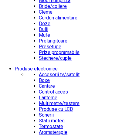
Bloc multipriza
Bride/coliere
Cleme
Cordon alimentare
Doze
Dulii
Mufe
Prelungitoare
Presetupe
Prize programabile
Stechere/cuple
Produse electronice
Accesorii tv/satelit
Boxe
Cantare
Control acces
Lanterne
Multimetre/testere
Produse cu LCD
Sonerii
Statii meteo
Termostate
Aromaterapie