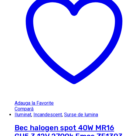
Adauga la Favorite
Compară
Iluminat
,
Incandescent
,
Surse de lumina
Bec halogen spot 40W MR16