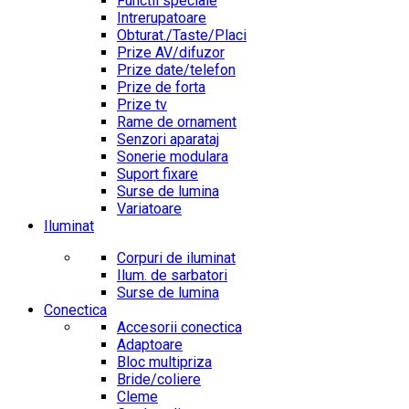
Functii speciale
Intrerupatoare
Obturat./Taste/Placi
Prize AV/difuzor
Prize date/telefon
Prize de forta
Prize tv
Rame de ornament
Senzori aparataj
Sonerie modulara
Suport fixare
Surse de lumina
Variatoare
Iluminat
Corpuri de iluminat
Ilum. de sarbatori
Surse de lumina
Conectica
Accesorii conectica
Adaptoare
Bloc multipriza
Bride/coliere
Cleme