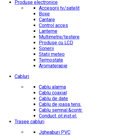
Produse electronice
Accesorii tv/satelit
Boxe
Cantare
Control acces
Lanterne
Multimetre/testere
Produse cu LCD
Sonerii
Statii meteo
Termostate
Aromaterapie
Cabluri
Cablu alarma
Cablu coaxial
Cablu de date
Cablu de joasa tens.
Cablu semnal.&contr.
Conduct. pt.inst.el.
Trasee cabluri
Jgheaburi PVC