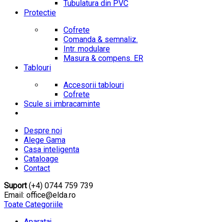
Tubulatura din PVC
Protectie
Cofrete
Comanda & semnaliz.
Intr. modulare
Masura & compens. ER
Tablouri
Accesorii tablouri
Cofrete
Scule si imbracaminte
Despre noi
Alege Gama
Casa inteligenta
Cataloage
Contact
Suport
(+4) 0744 759 739
Email: office@elda.ro
Toate Categoriile
Aparataj