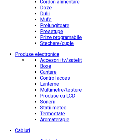
Cordon alimentare
Doze
Dulii
Mufe
Prelungitoare
Presetupe
Prize programabile
Stechere/cuple
Produse electronice
Accesorii tv/satelit
Boxe
Cantare
Control acces
Lanterne
Multimetre/testere
Produse cu LCD
Sonerii
Statii meteo
Termostate
Aromaterapie
Cabluri