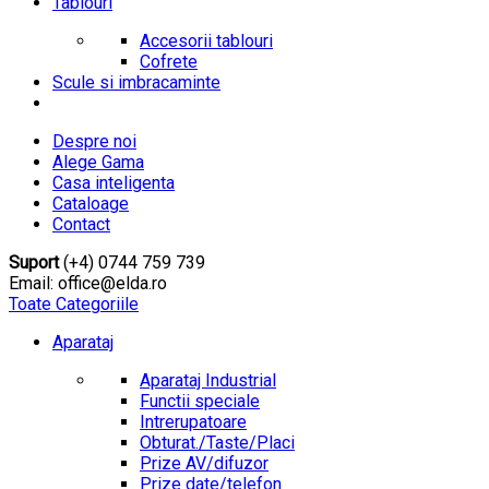
Tablouri
Accesorii tablouri
Cofrete
Scule si imbracaminte
Despre noi
Alege Gama
Casa inteligenta
Cataloage
Contact
Suport
(+4) 0744 759 739
Email: office@elda.ro
Toate Categoriile
Aparataj
Aparataj Industrial
Functii speciale
Intrerupatoare
Obturat./Taste/Placi
Prize AV/difuzor
Prize date/telefon