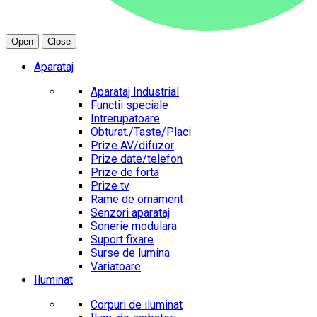
Open
Close
Aparataj
Aparataj Industrial
Functii speciale
Intrerupatoare
Obturat./Taste/Placi
Prize AV/difuzor
Prize date/telefon
Prize de forta
Prize tv
Rame de ornament
Senzori aparataj
Sonerie modulara
Suport fixare
Surse de lumina
Variatoare
Iluminat
Corpuri de iluminat