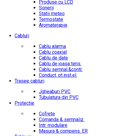
Produse cu LCD
Sonerii
Statii meteo
Termostate
Aromaterapie
Cabluri
Cablu alarma
Cablu coaxial
Cablu de date
Cablu de joasa tens.
Cablu semnal.&contr.
Conduct. pt.inst.el.
Trasee cabluri
Jgheaburi PVC
Tubulatura din PVC
Protectie
Cofrete
Comanda & semnaliz.
Intr. modulare
Masura & compens. ER