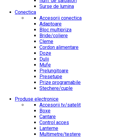
Ilum. de sarbatori
Surse de lumina
Conectica
Accesorii conectica
Adaptoare
Bloc multipriza
Bride/coliere
Cleme
Cordon alimentare
Doze
Dulii
Mufe
Prelungitoare
Presetupe
Prize programabile
Stechere/cuple
Produse electronice
Accesorii tv/satelit
Boxe
Cantare
Control acces
Lanterne
Multimetre/testere