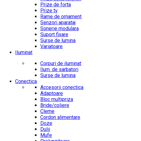
Prize de forta
Prize tv
Rame de ornament
Senzori aparataj
Sonerie modulara
Suport fixare
Surse de lumina
Variatoare
Iluminat
Corpuri de iluminat
Ilum. de sarbatori
Surse de lumina
Conectica
Accesorii conectica
Adaptoare
Bloc multipriza
Bride/coliere
Cleme
Cordon alimentare
Doze
Dulii
Mufe