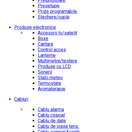
Prelungitoare
Presetupe
Prize programabile
Stechere/cuple
Produse electronice
Accesorii tv/satelit
Boxe
Cantare
Control acces
Lanterne
Multimetre/testere
Produse cu LCD
Sonerii
Statii meteo
Termostate
Aromaterapie
Cabluri
Cablu alarma
Cablu coaxial
Cablu de date
Cablu de joasa tens.
Cablu semnal.&contr.