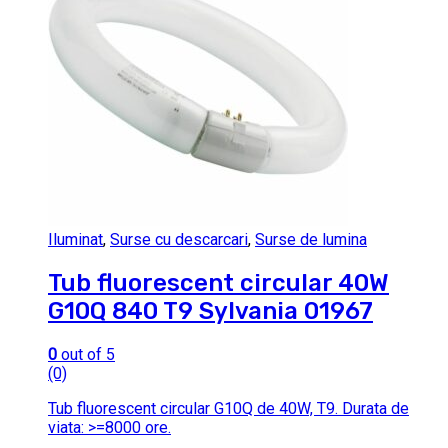
Iluminat
,
Surse cu descarcari
,
Surse de lumina
Tub fluorescent circular 40W
G10Q 840 T9 Sylvania 01967
0
out of 5
(0)
Tub fluorescent circular G10Q de 40W, T9. Durata de
viata: >=8000 ore.