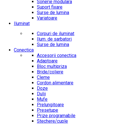
Sonerie modulara
Suport fixare
Surse de lumina
Variatoare
Iluminat
Corpuri de iluminat
Ilum. de sarbatori
Surse de lumina
Conectica
Accesorii conectica
Adaptoare
Bloc multipriza
Bride/coliere
Cleme
Cordon alimentare
Doze
Dulii
Mufe
Prelungitoare
Presetupe
Prize programabile
Stechere/cuple