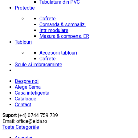
Tubulatura din PVC
Protectie
Cofrete
Comanda & semnaliz.
Intr. modulare
Masura & compens. ER
Tablouri
Accesorii tablouri
Cofrete
Scule si imbracaminte
Despre noi
Alege Gama
Casa inteligenta
Cataloage
Contact
Suport
(+4) 0744 759 739
Email: office@elda.ro
Toate Categoriile
Aparataj