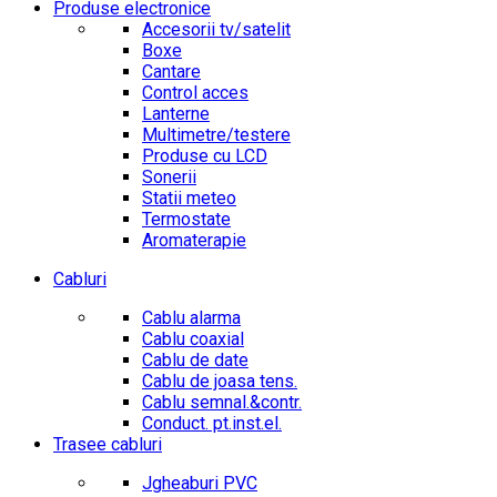
Produse electronice
Accesorii tv/satelit
Boxe
Cantare
Control acces
Lanterne
Multimetre/testere
Produse cu LCD
Sonerii
Statii meteo
Termostate
Aromaterapie
Cabluri
Cablu alarma
Cablu coaxial
Cablu de date
Cablu de joasa tens.
Cablu semnal.&contr.
Conduct. pt.inst.el.
Trasee cabluri
Jgheaburi PVC