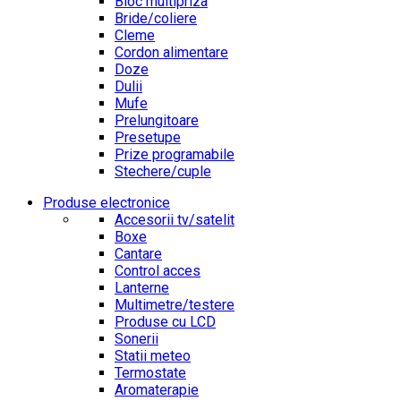
Bloc multipriza
Bride/coliere
Cleme
Cordon alimentare
Doze
Dulii
Mufe
Prelungitoare
Presetupe
Prize programabile
Stechere/cuple
Produse electronice
Accesorii tv/satelit
Boxe
Cantare
Control acces
Lanterne
Multimetre/testere
Produse cu LCD
Sonerii
Statii meteo
Termostate
Aromaterapie