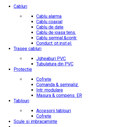
Cabluri
Cablu alarma
Cablu coaxial
Cablu de date
Cablu de joasa tens.
Cablu semnal.&contr.
Conduct. pt.inst.el.
Trasee cabluri
Jgheaburi PVC
Tubulatura din PVC
Protectie
Cofrete
Comanda & semnaliz.
Intr. modulare
Masura & compens. ER
Tablouri
Accesorii tablouri
Cofrete
Scule si imbracaminte