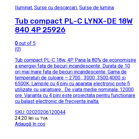
Iluminat
,
Surse cu descarcari
,
Surse de lumina
Tub compact PL-C LYNX-DE 18W
840 4P 25926
0
out of 5
(0)
Tub compact PL-C 18w, 4P. Pana la 80% de economisire
a energiei fata de becuri incandescente.
Durata de 10
ori mai mare fata de becuri incandescente.
Gama de
temperaturi de culoare – 2700 , 3000 ,3500,4000 si
6500K.
Lampile cu 4 pini cu aparataj electronic pote fi
utilizate cu variatoare.
De viata medie nominala: 12000
ore. Varianta cu 4 pini este proiectata pentru functionare
cu balast electronic de frecventa inalta.
SKU: 02020206120044
24.20
lei
cu TVA
Adaugă în coș