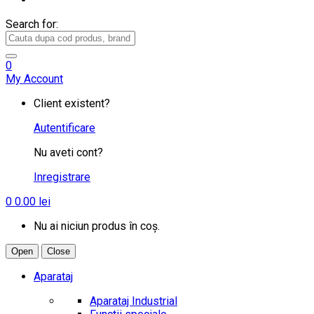
Search for:
0
My Account
Client existent?
Autentificare
Nu aveti cont?
Inregistrare
0
0.00
lei
Nu ai niciun produs în coș.
Open
Close
Aparataj
Aparataj Industrial