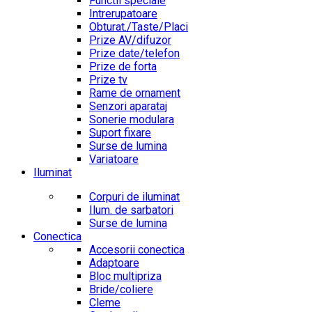
Functii speciale
Intrerupatoare
Obturat./Taste/Placi
Prize AV/difuzor
Prize date/telefon
Prize de forta
Prize tv
Rame de ornament
Senzori aparataj
Sonerie modulara
Suport fixare
Surse de lumina
Variatoare
Iluminat
Corpuri de iluminat
Ilum. de sarbatori
Surse de lumina
Conectica
Accesorii conectica
Adaptoare
Bloc multipriza
Bride/coliere
Cleme