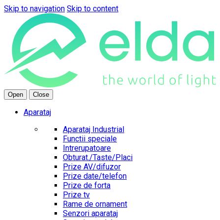
Skip to navigation
Skip to content
Open
Close
Aparataj
Aparataj Industrial
Functii speciale
Intrerupatoare
Obturat./Taste/Placi
Prize AV/difuzor
Prize date/telefon
Prize de forta
Prize tv
Rame de ornament
Senzori aparataj