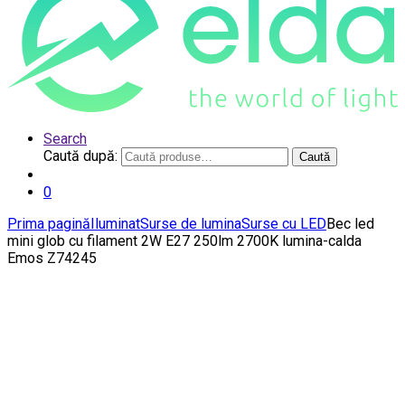
Search
Caută după:
Caută
0
Prima pagină
Iluminat
Surse de lumina
Surse cu LED
Bec led
mini glob cu filament 2W E27 250lm 2700K lumina-calda
Emos Z74245