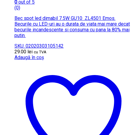
0
out of 5
(0)
Bec spot led dimabil 7.5W GU10 ZL4501 Emos.
Becurile cu LED-uri au o durata de viata mai mare decat
becurile incandescente si consuma cu pana la 80% mai
putin.
SKU: 02020303105142
29.00
lei
cu TVA
Adaugă în coș