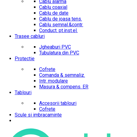
Cablu alarma
Cablu coaxial
Cablu de date
Cablu de joasa tens.
Cablu semnal.&contr.
Conduct. pt.inst.el.
Trasee cabluri
Jgheaburi PVC
Tubulatura din PVC
Protectie
Cofrete
Comanda & semnaliz.
Intr. modulare
Masura & compens. ER
Tablouri
Accesorii tablouri
Cofrete
Scule si imbracaminte