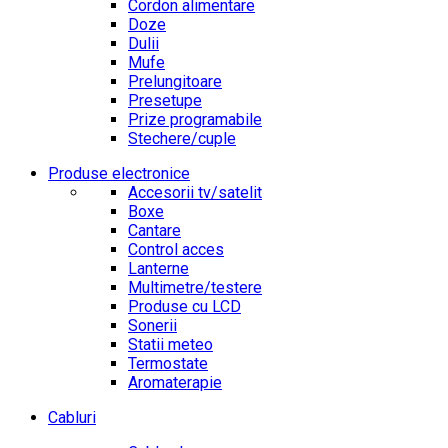
Cordon alimentare
Doze
Dulii
Mufe
Prelungitoare
Presetupe
Prize programabile
Stechere/cuple
Produse electronice
Accesorii tv/satelit
Boxe
Cantare
Control acces
Lanterne
Multimetre/testere
Produse cu LCD
Sonerii
Statii meteo
Termostate
Aromaterapie
Cabluri