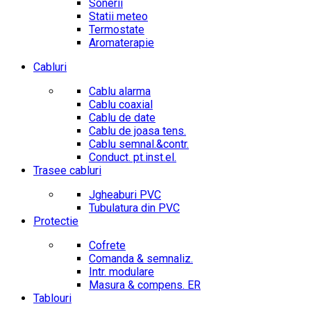
Sonerii
Statii meteo
Termostate
Aromaterapie
Cabluri
Cablu alarma
Cablu coaxial
Cablu de date
Cablu de joasa tens.
Cablu semnal.&contr.
Conduct. pt.inst.el.
Trasee cabluri
Jgheaburi PVC
Tubulatura din PVC
Protectie
Cofrete
Comanda & semnaliz.
Intr. modulare
Masura & compens. ER
Tablouri