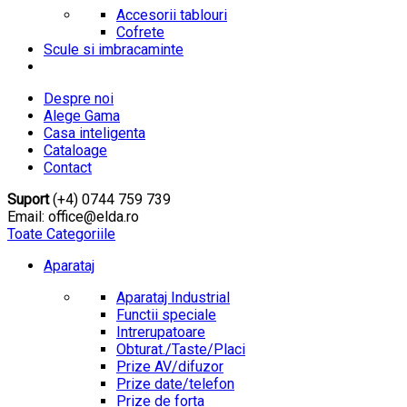
Accesorii tablouri
Cofrete
Scule si imbracaminte
Despre noi
Alege Gama
Casa inteligenta
Cataloage
Contact
Suport
(+4) 0744 759 739
Email: office@elda.ro
Toate Categoriile
Aparataj
Aparataj Industrial
Functii speciale
Intrerupatoare
Obturat./Taste/Placi
Prize AV/difuzor
Prize date/telefon
Prize de forta