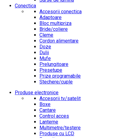
Conectica
Accesorii conectica
Adaptoare
Bloc multipriza
Bride/coliere
Cleme
Cordon alimentare
Doze
Dulii
Mufe
Prelungitoare
Presetupe
Prize programabile
Stechere/cuple
Produse electronice
Accesorii tv/satelit
Boxe
Cantare
Control acces
Lanterne
Multimetre/testere
Produse cu LCD