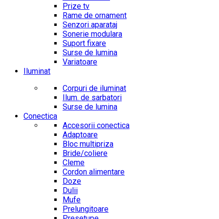
Prize tv
Rame de ornament
Senzori aparataj
Sonerie modulara
Suport fixare
Surse de lumina
Variatoare
Iluminat
Corpuri de iluminat
Ilum. de sarbatori
Surse de lumina
Conectica
Accesorii conectica
Adaptoare
Bloc multipriza
Bride/coliere
Cleme
Cordon alimentare
Doze
Dulii
Mufe
Prelungitoare
Presetupe