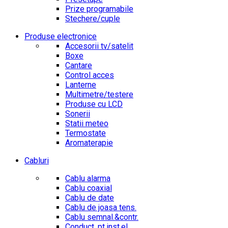
Prize programabile
Stechere/cuple
Produse electronice
Accesorii tv/satelit
Boxe
Cantare
Control acces
Lanterne
Multimetre/testere
Produse cu LCD
Sonerii
Statii meteo
Termostate
Aromaterapie
Cabluri
Cablu alarma
Cablu coaxial
Cablu de date
Cablu de joasa tens.
Cablu semnal.&contr.
Conduct. pt.inst.el.