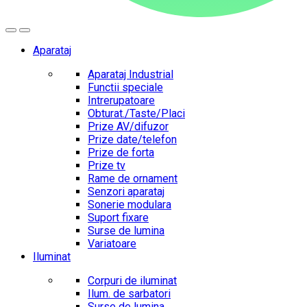
Aparataj
Aparataj Industrial
Functii speciale
Intrerupatoare
Obturat./Taste/Placi
Prize AV/difuzor
Prize date/telefon
Prize de forta
Prize tv
Rame de ornament
Senzori aparataj
Sonerie modulara
Suport fixare
Surse de lumina
Variatoare
Iluminat
Corpuri de iluminat
Ilum. de sarbatori
Surse de lumina