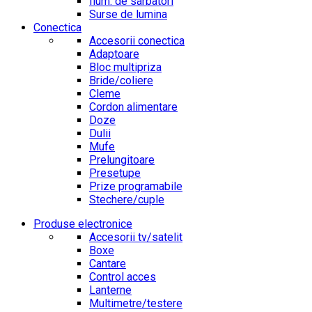
Ilum. de sarbatori
Surse de lumina
Conectica
Accesorii conectica
Adaptoare
Bloc multipriza
Bride/coliere
Cleme
Cordon alimentare
Doze
Dulii
Mufe
Prelungitoare
Presetupe
Prize programabile
Stechere/cuple
Produse electronice
Accesorii tv/satelit
Boxe
Cantare
Control acces
Lanterne
Multimetre/testere