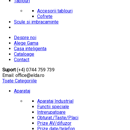
Tablouri
Accesorii tablouri
Cofrete
Scule si imbracaminte
Despre noi
Alege Gama
Casa inteligenta
Cataloage
Contact
Suport
(+4) 0744 759 739
Email: office@elda.ro
Toate Categoriile
Aparataj
Aparataj Industrial
Functii speciale
Intrerupatoare
Obturat./Taste/Placi
Prize AV/difuzor
Prize date/telefon