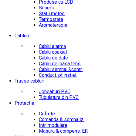
Produse cu LCD
Sonerii
Statii meteo
Termostate
Aromaterapie
Cabluri
Cablu alarma
Cablu coaxial
Cablu de date
Cablu de joasa tens.
Cablu semnal.&contr.
Conduct. pt.inst.el.
Trasee cabluri
Jgheaburi PVC
Tubulatura din PVC
Protectie
Cofrete
Comanda & semnaliz.
Intr. modulare
Masura & compens. ER