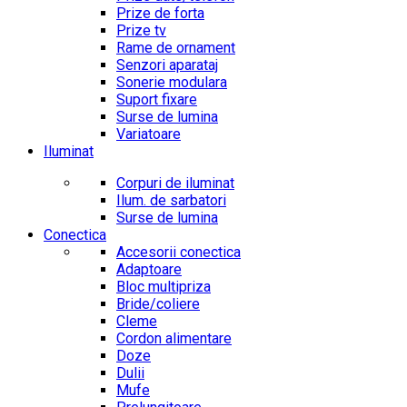
Prize de forta
Prize tv
Rame de ornament
Senzori aparataj
Sonerie modulara
Suport fixare
Surse de lumina
Variatoare
Iluminat
Corpuri de iluminat
Ilum. de sarbatori
Surse de lumina
Conectica
Accesorii conectica
Adaptoare
Bloc multipriza
Bride/coliere
Cleme
Cordon alimentare
Doze
Dulii
Mufe