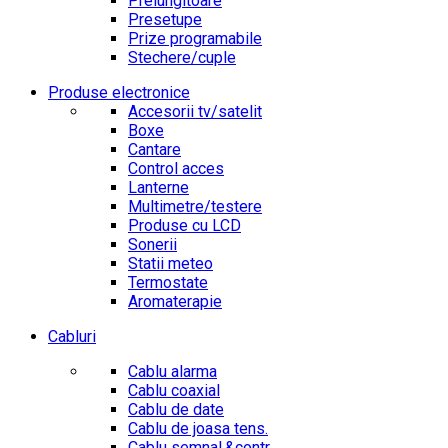
Prelungitoare
Presetupe
Prize programabile
Stechere/cuple
Produse electronice
Accesorii tv/satelit
Boxe
Cantare
Control acces
Lanterne
Multimetre/testere
Produse cu LCD
Sonerii
Statii meteo
Termostate
Aromaterapie
Cabluri
Cablu alarma
Cablu coaxial
Cablu de date
Cablu de joasa tens.
Cablu semnal.&contr.