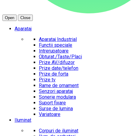
Open
Close
Aparataj
Aparataj Industrial
Functii speciale
Intrerupatoare
Obturat./Taste/Placi
Prize AV/difuzor
Prize date/telefon
Prize de forta
Prize tv
Rame de ornament
Senzori aparataj
Sonerie modulara
Suport fixare
Surse de lumina
Variatoare
Iluminat
Corpuri de iluminat