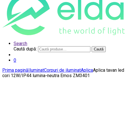
Search
Caută după:
Caută
0
Prima pagină
Iluminat
Corpuri de iluminat
Aplica
Aplica tavan led
cori 12W/IP44 lumina-neutra Emos ZM3401