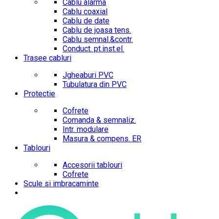
Cablu alarma
Cablu coaxial
Cablu de date
Cablu de joasa tens.
Cablu semnal.&contr.
Conduct. pt.inst.el.
Trasee cabluri
Jgheaburi PVC
Tubulatura din PVC
Protectie
Cofrete
Comanda & semnaliz.
Intr. modulare
Masura & compens. ER
Tablouri
Accesorii tablouri
Cofrete
Scule si imbracaminte