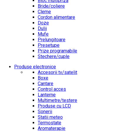
Bloc multipriza
Bride/coliere
Cleme
Cordon alimentare
Doze
Dulii
Mufe
Prelungitoare
Presetupe
Prize programabile
Stechere/cuple
Produse electronice
Accesorii tv/satelit
Boxe
Cantare
Control acces
Lanterne
Multimetre/testere
Produse cu LCD
Sonerii
Statii meteo
Termostate
Aromaterapie