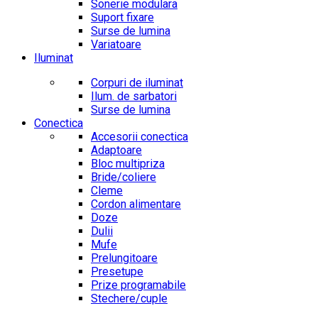
Sonerie modulara
Suport fixare
Surse de lumina
Variatoare
Iluminat
Corpuri de iluminat
Ilum. de sarbatori
Surse de lumina
Conectica
Accesorii conectica
Adaptoare
Bloc multipriza
Bride/coliere
Cleme
Cordon alimentare
Doze
Dulii
Mufe
Prelungitoare
Presetupe
Prize programabile
Stechere/cuple