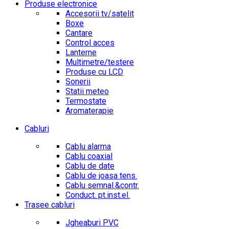
Produse electronice
Accesorii tv/satelit
Boxe
Cantare
Control acces
Lanterne
Multimetre/testere
Produse cu LCD
Sonerii
Statii meteo
Termostate
Aromaterapie
Cabluri
Cablu alarma
Cablu coaxial
Cablu de date
Cablu de joasa tens.
Cablu semnal.&contr.
Conduct. pt.inst.el.
Trasee cabluri
Jgheaburi PVC