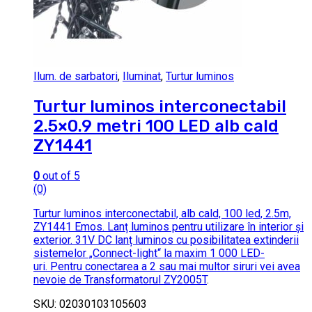
Ilum. de sarbatori
,
Iluminat
,
Turtur luminos
Turtur luminos interconectabil
2.5×0.9 metri 100 LED alb cald
ZY1441
0
out of 5
(0)
Turtur luminos interconectabil, alb cald, 100 led, 2.5m,
ZY1441 Emos. Lanț luminos pentru utilizare în interior și
exterior. 31V DC lanț luminos cu posibilitatea extinderii
sistemelor „Connect-light“ la maxim 1 000 LED-
uri. Pentru conectarea a 2 sau mai multor siruri vei avea
nevoie de
Transformatorul ZY2005T
.
SKU: 02030103105603