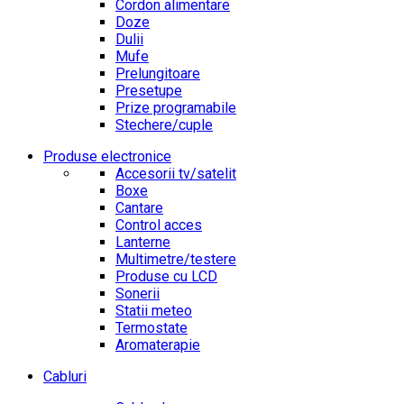
Cordon alimentare
Doze
Dulii
Mufe
Prelungitoare
Presetupe
Prize programabile
Stechere/cuple
Produse electronice
Accesorii tv/satelit
Boxe
Cantare
Control acces
Lanterne
Multimetre/testere
Produse cu LCD
Sonerii
Statii meteo
Termostate
Aromaterapie
Cabluri