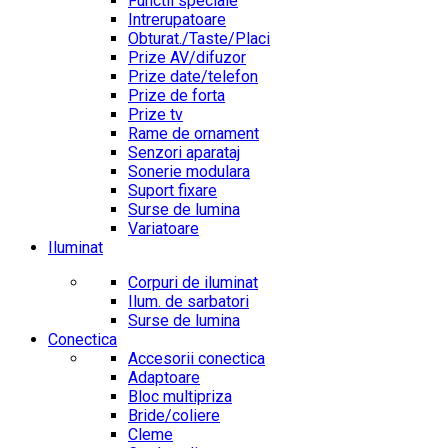
Functii speciale
Intrerupatoare
Obturat./Taste/Placi
Prize AV/difuzor
Prize date/telefon
Prize de forta
Prize tv
Rame de ornament
Senzori aparataj
Sonerie modulara
Suport fixare
Surse de lumina
Variatoare
Iluminat
Corpuri de iluminat
Ilum. de sarbatori
Surse de lumina
Conectica
Accesorii conectica
Adaptoare
Bloc multipriza
Bride/coliere
Cleme