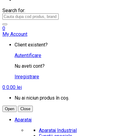
Search for:
0
My Account
Client existent?
Autentificare
Nu aveti cont?
Inregistrare
0
0.00
lei
Nu ai niciun produs în coș.
Open
Close
Aparataj
Aparataj Industrial