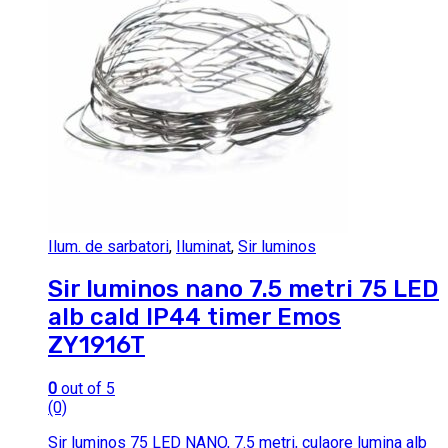
Ilum. de sarbatori
,
Iluminat
,
Sir luminos
Sir luminos nano 7.5 metri 75 LED
alb cald IP44 timer Emos
ZY1916T
0
out of 5
(0)
Sir luminos 75 LED NANO, 7.5 metri, culaore lumina alb