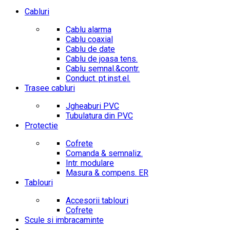
Cabluri
Cablu alarma
Cablu coaxial
Cablu de date
Cablu de joasa tens.
Cablu semnal.&contr.
Conduct. pt.inst.el.
Trasee cabluri
Jgheaburi PVC
Tubulatura din PVC
Protectie
Cofrete
Comanda & semnaliz.
Intr. modulare
Masura & compens. ER
Tablouri
Accesorii tablouri
Cofrete
Scule si imbracaminte