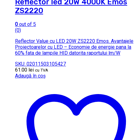
Reflector led 20W 4000K Emos
ZS2220
0
out of 5
(0)
Reflector Value cu LED 20W ZS2220 Emos. Avantajele
Proiectoarelor cu LED – Economie de energie pana la
60% fata de lampile HID datorita raportului lm/W
SKU: 02011503105427
61.00
lei
cu TVA
Adaugă în coș