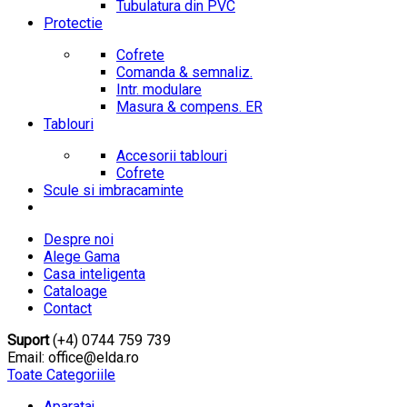
Tubulatura din PVC
Protectie
Cofrete
Comanda & semnaliz.
Intr. modulare
Masura & compens. ER
Tablouri
Accesorii tablouri
Cofrete
Scule si imbracaminte
Despre noi
Alege Gama
Casa inteligenta
Cataloage
Contact
Suport
(+4) 0744 759 739
Email: office@elda.ro
Toate Categoriile
Aparataj