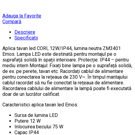
Adauga la Favorite
Compară
Descriere
Specificatii
Aplica tavan led CORI, 12W/IP44, lumina neutra ZM3401
Emos. Lampa LED este destinată pentru montajul pe o
suprafață solidă în spații interioare. Protecție: IP44 – pentru
mediu intern Montajul: Fixați bine lampa pe o suprafață solidă,
de ex. pe perete, tavan etc. Racordați cablul de alimentare
pentru conectarea la rețeaua de 230 V~. În timpul mantajului
cablul racordat să nu fie conectat la rețeaua de alimentare.
Racordarea cablului de alimentare la lampă poate fi executată
doar de un lucrător calificat.
Caracteristici aplica tavan led Emos:
Sursa de lumina LED
Putere 12 W
Inlocuirea becului 75 W
Capac IP44