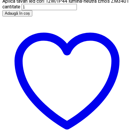
Aplica tavan led cori 12W/IP44 lumina-neutra Emos ZM3401
cantitate
Adaugă în coș