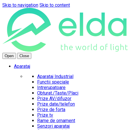
Skip to navigation
Skip to content
Open
Close
Aparataj
Aparataj Industrial
Functii speciale
Intrerupatoare
Obturat./Taste/Placi
Prize AV/difuzor
Prize date/telefon
Prize de forta
Prize tv
Rame de ornament
Senzori aparataj