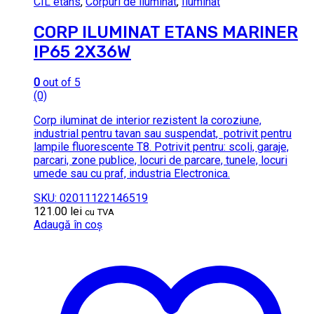
CIL etans
,
Corpuri de iluminat
,
Iluminat
CORP ILUMINAT ETANS MARINER
IP65 2X36W
0
out of 5
(0)
Corp iluminat de interior rezistent la coroziune,
industrial pentru tavan sau suspendat, potrivit pentru
lampile fluorescente T8. Potrivit pentru: scoli, garaje,
parcari, zone publice, locuri de parcare, tunele, locuri
umede sau cu praf, industria Electronica.
SKU: 02011122146519
121.00
lei
cu TVA
Adaugă în coș