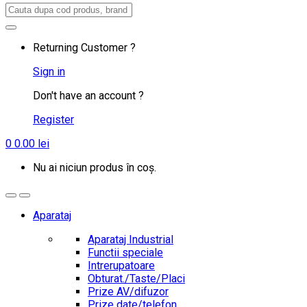
Search
for:
Returning Customer ?
Sign in
Don't have an account ?
Register
0
0.00
lei
Nu ai niciun produs în coș.
Aparataj
Aparataj Industrial
Functii speciale
Intrerupatoare
Obturat./Taste/Placi
Prize AV/difuzor
Prize date/telefon