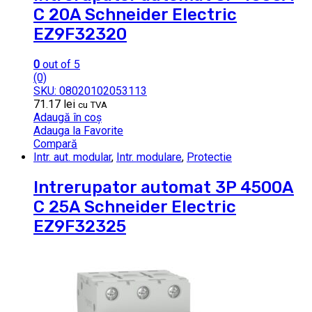
C 20A Schneider Electric
EZ9F32320
0
out of 5
(0)
SKU: 08020102053113
71.17
lei
cu TVA
Adaugă în coș
Adauga la Favorite
Compară
Intr. aut. modular
,
Intr. modulare
,
Protectie
Intrerupator automat 3P 4500A
C 25A Schneider Electric
EZ9F32325