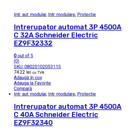
Intr. aut. modular
,
Intr. modulare
,
Protectie
Intrerupator automat 3P 4500A
C 32A Schneider Electric
EZ9F32332
0
out of 5
(0)
SKU: 08020102053115
74.22
lei
cu TVA
Adaugă în coș
Adauga la Favorite
Compară
Intr. aut. modular
,
Intr. modulare
,
Protectie
Intrerupator automat 3P 4500A
C 40A Schneider Electric
EZ9F32340