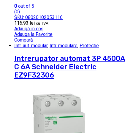
0
out of 5
(0)
SKU: 08020102053116
116.93
lei
cu TVA
Adaugă în coș
Adauga la Favorite
Compară
Intr. aut. modular
,
Intr. modulare
,
Protectie
Intrerupator automat 3P 4500A
C 6A Schneider Electric
EZ9F32306