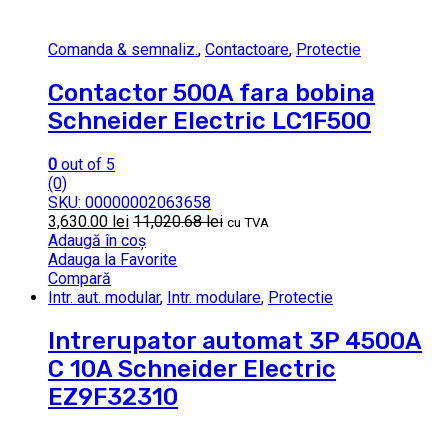
Comanda & semnaliz.
,
Contactoare
,
Protectie
Contactor 500A fara bobina
Schneider Electric LC1F500
0
out of 5
(0)
SKU: 00000002063658
3,630.00
lei
11,020.68
lei
cu TVA
Adaugă în coș
Adauga la Favorite
Compară
Intr. aut. modular
,
Intr. modulare
,
Protectie
Intrerupator automat 3P 4500A
C 10A Schneider Electric
EZ9F32310