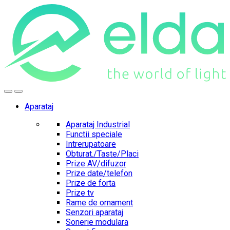
Skip
Skip
to
to
navigation
content
Aparataj
Aparataj Industrial
Functii speciale
Intrerupatoare
Obturat./Taste/Placi
Prize AV/difuzor
Prize date/telefon
Prize de forta
Prize tv
Rame de ornament
Senzori aparataj
Sonerie modulara