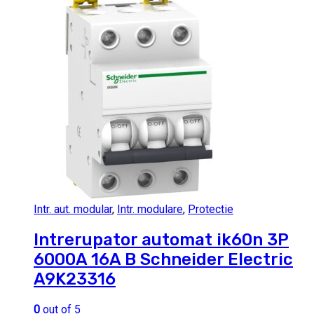
Intr. aut. modular
,
Intr. modulare
,
Protectie
Intrerupator automat ik60n 3P
6000A 16A B Schneider Electric
A9K23316
0
out of 5