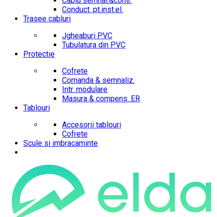
Cablu semnal.&contr.
Conduct. pt.inst.el.
Trasee cabluri
Jgheaburi PVC
Tubulatura din PVC
Protectie
Cofrete
Comanda & semnaliz.
Intr. modulare
Masura & compens. ER
Tablouri
Accesorii tablouri
Cofrete
Scule si imbracaminte