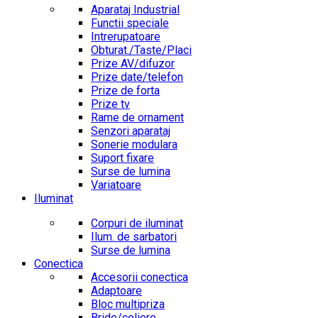
Aparataj Industrial
Functii speciale
Intrerupatoare
Obturat./Taste/Placi
Prize AV/difuzor
Prize date/telefon
Prize de forta
Prize tv
Rame de ornament
Senzori aparataj
Sonerie modulara
Suport fixare
Surse de lumina
Variatoare
Iluminat
Corpuri de iluminat
Ilum. de sarbatori
Surse de lumina
Conectica
Accesorii conectica
Adaptoare
Bloc multipriza
Bride/coliere