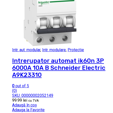
Intr. aut. modular
,
Intr. modulare
,
Protectie
Intrerupator automat ik60n 3P
6000A 10A B Schneider Electric
A9K23310
0
out of 5
(0)
SKU: 00000002052149
99.99
lei
cu TVA
Adaugă în coș
Adauga la Favorite