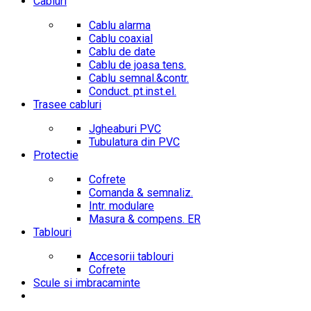
Cabluri
Cablu alarma
Cablu coaxial
Cablu de date
Cablu de joasa tens.
Cablu semnal.&contr.
Conduct. pt.inst.el.
Trasee cabluri
Jgheaburi PVC
Tubulatura din PVC
Protectie
Cofrete
Comanda & semnaliz.
Intr. modulare
Masura & compens. ER
Tablouri
Accesorii tablouri
Cofrete
Scule si imbracaminte