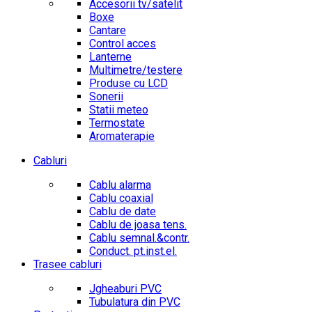
Accesorii tv/satelit
Boxe
Cantare
Control acces
Lanterne
Multimetre/testere
Produse cu LCD
Sonerii
Statii meteo
Termostate
Aromaterapie
Cabluri
Cablu alarma
Cablu coaxial
Cablu de date
Cablu de joasa tens.
Cablu semnal.&contr.
Conduct. pt.inst.el.
Trasee cabluri
Jgheaburi PVC
Tubulatura din PVC