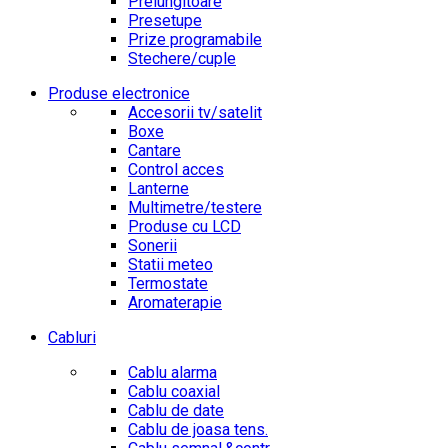
Prelungitoare
Presetupe
Prize programabile
Stechere/cuple
Produse electronice
Accesorii tv/satelit
Boxe
Cantare
Control acces
Lanterne
Multimetre/testere
Produse cu LCD
Sonerii
Statii meteo
Termostate
Aromaterapie
Cabluri
Cablu alarma
Cablu coaxial
Cablu de date
Cablu de joasa tens.