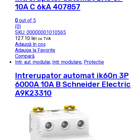
10A C 6kA 407857
0
out of 5
(0)
SKU: 00000001010565
127.10
lei
cu TVA
Adaugă în coș
Adauga la Favorite
Compară
Intr. aut. modular
,
Intr. modulare
,
Protectie
Intrerupator automat ik60n 3P
6000A 10A B Schneider Electric
A9K23310