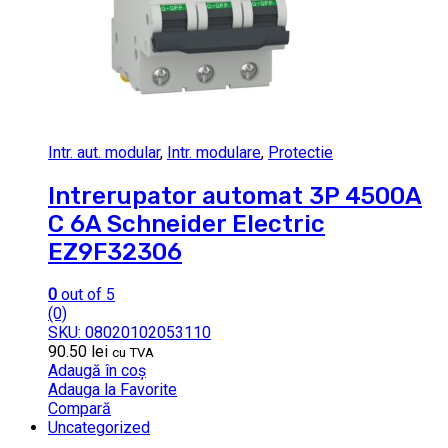
Intr. aut. modular
,
Intr. modulare
,
Protectie
Intrerupator automat 3P 4500A
C 6A Schneider Electric
EZ9F32306
0
out of 5
(0)
SKU: 08020102053110
90.50
lei
cu TVA
Adaugă în coș
Adauga la Favorite
Compară
Uncategorized