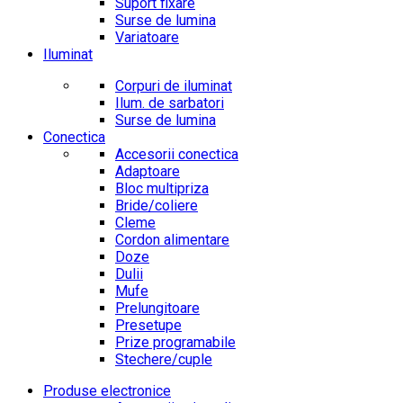
Suport fixare
Surse de lumina
Variatoare
Iluminat
Corpuri de iluminat
Ilum. de sarbatori
Surse de lumina
Conectica
Accesorii conectica
Adaptoare
Bloc multipriza
Bride/coliere
Cleme
Cordon alimentare
Doze
Dulii
Mufe
Prelungitoare
Presetupe
Prize programabile
Stechere/cuple
Produse electronice