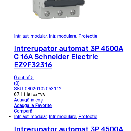
Intr. aut. modular
,
Intr. modulare
,
Protectie
Intrerupator automat 3P 4500A
C 16A Schneider Electric
EZ9F32316
0
out of 5
(0)
SKU: 08020102053112
67.11
lei
cu TVA
Adaugă în coș
Adauga la Favorite
Compară
Intr. aut. modular
,
Intr. modulare
,
Protectie
Intrerupator automat 3P 4500A