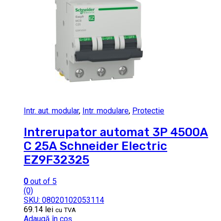
Intr. aut. modular
,
Intr. modulare
,
Protectie
Intrerupator automat 3P 4500A
C 25A Schneider Electric
EZ9F32325
0
out of 5
(0)
SKU: 08020102053114
69.14
lei
cu TVA
Adaugă în coș