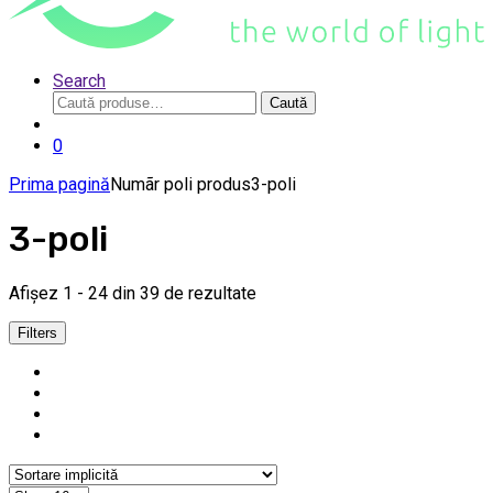
Search
Caută
Caută
după:
0
Prima pagină
Numãr poli produs
3-poli
3-poli
Afișez 1 - 24 din 39 de rezultate
Filters