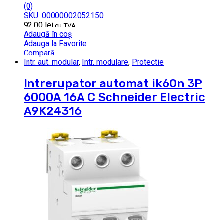
(0)
SKU: 00000002052150
92.00
lei
cu TVA
Adaugă în coș
Adauga la Favorite
Compară
Intr. aut. modular
,
Intr. modulare
,
Protectie
Intrerupator automat ik60n 3P
6000A 16A C Schneider Electric
A9K24316