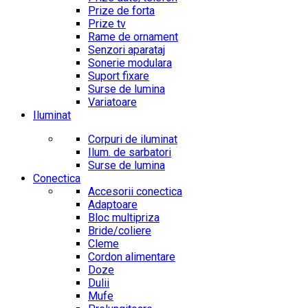
Prize de forta
Prize tv
Rame de ornament
Senzori aparataj
Sonerie modulara
Suport fixare
Surse de lumina
Variatoare
Iluminat
Corpuri de iluminat
Ilum. de sarbatori
Surse de lumina
Conectica
Accesorii conectica
Adaptoare
Bloc multipriza
Bride/coliere
Cleme
Cordon alimentare
Doze
Dulii
Mufe