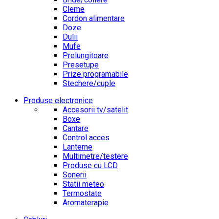
Cleme
Cordon alimentare
Doze
Dulii
Mufe
Prelungitoare
Presetupe
Prize programabile
Stechere/cuple
Produse electronice
Accesorii tv/satelit
Boxe
Cantare
Control acces
Lanterne
Multimetre/testere
Produse cu LCD
Sonerii
Statii meteo
Termostate
Aromaterapie