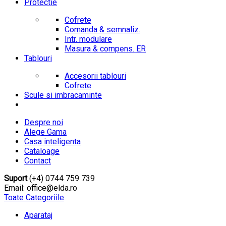
Protectie
Cofrete
Comanda & semnaliz.
Intr. modulare
Masura & compens. ER
Tablouri
Accesorii tablouri
Cofrete
Scule si imbracaminte
Despre noi
Alege Gama
Casa inteligenta
Cataloage
Contact
Suport
(+4) 0744 759 739
Email: office@elda.ro
Toate Categoriile
Aparataj