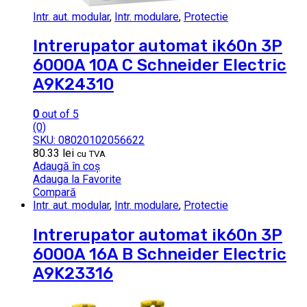
Intr. aut. modular
,
Intr. modulare
,
Protectie
Intrerupator automat ik60n 3P
6000A 10A C Schneider Electric
A9K24310
0
out of 5
(0)
SKU: 08020102056622
80.33
lei
cu TVA
Adaugă în coș
Adauga la Favorite
Compară
Intr. aut. modular
,
Intr. modulare
,
Protectie
Intrerupator automat ik60n 3P
6000A 16A B Schneider Electric
A9K23316