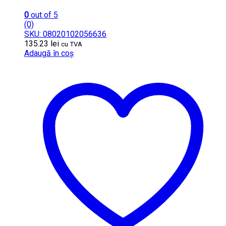
0
out of 5
(0)
SKU: 08020102056636
135.23
lei
cu TVA
Adaugă în coș