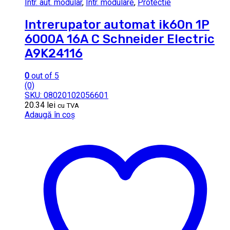
Intr. aut. modular
,
Intr. modulare
,
Protectie
Intrerupator automat ik60n 1P
6000A 16A C Schneider Electric
A9K24116
0
out of 5
(0)
SKU: 08020102056601
20.34
lei
cu TVA
Adaugă în coș