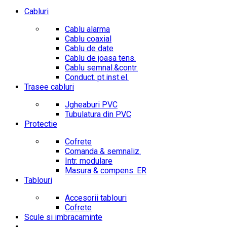
Cabluri
Cablu alarma
Cablu coaxial
Cablu de date
Cablu de joasa tens.
Cablu semnal.&contr.
Conduct. pt.inst.el.
Trasee cabluri
Jgheaburi PVC
Tubulatura din PVC
Protectie
Cofrete
Comanda & semnaliz.
Intr. modulare
Masura & compens. ER
Tablouri
Accesorii tablouri
Cofrete
Scule si imbracaminte