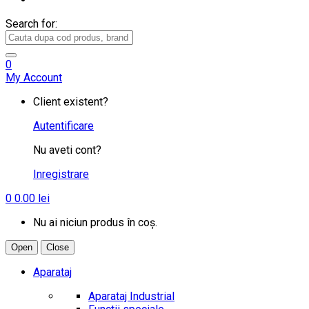
Search for:
0
My Account
Client existent?
Autentificare
Nu aveti cont?
Inregistrare
0
0.00
lei
Nu ai niciun produs în coș.
Open
Close
Aparataj
Aparataj Industrial