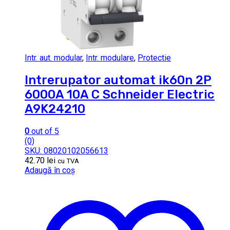
Intr. aut. modular
,
Intr. modulare
,
Protectie
Intrerupator automat ik60n 2P
6000A 10A C Schneider Electric
A9K24210
0
out of 5
(0)
SKU: 08020102056613
42.70
lei
cu TVA
Adaugă în coș