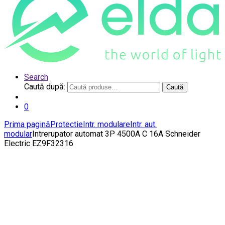
Search
Caută după:
Caută
0
Prima pagină
Protectie
Intr. modulare
Intr. aut.
modular
Intrerupator automat 3P 4500A C 16A Schneider
Electric EZ9F32316