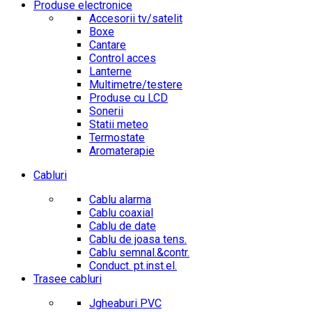
Produse electronice
Accesorii tv/satelit
Boxe
Cantare
Control acces
Lanterne
Multimetre/testere
Produse cu LCD
Sonerii
Statii meteo
Termostate
Aromaterapie
Cabluri
Cablu alarma
Cablu coaxial
Cablu de date
Cablu de joasa tens.
Cablu semnal.&contr.
Conduct. pt.inst.el.
Trasee cabluri
Jgheaburi PVC