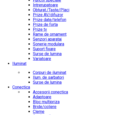
Functii speciale
Intrerupatoare
Obturat./Taste/Placi
Prize AV/difuzor
Prize date/telefon
Prize de forta
Prize tv
Rame de ornament
Senzori aparataj
Sonerie modulara
Suport fixare
Surse de lumina
Variatoare
Iluminat
Corpuri de iluminat
Ilum. de sarbatori
Surse de lumina
Conectica
Accesorii conectica
Adaptoare
Bloc multipriza
Bride/coliere
Cleme