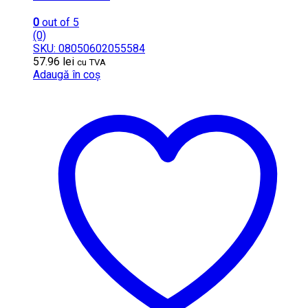
0
out of 5
(0)
SKU: 08050602055584
57.96
lei
cu TVA
Adaugă în coș