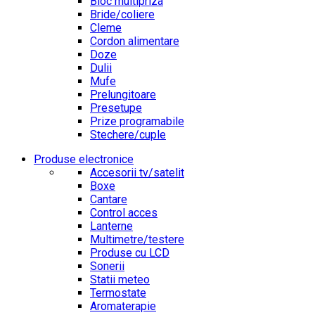
Bloc multipriza
Bride/coliere
Cleme
Cordon alimentare
Doze
Dulii
Mufe
Prelungitoare
Presetupe
Prize programabile
Stechere/cuple
Produse electronice
Accesorii tv/satelit
Boxe
Cantare
Control acces
Lanterne
Multimetre/testere
Produse cu LCD
Sonerii
Statii meteo
Termostate
Aromaterapie