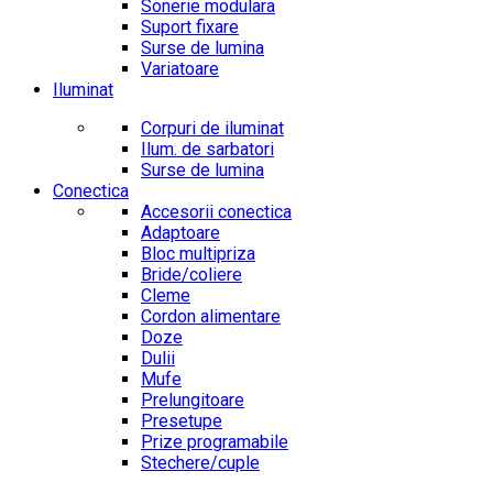
Sonerie modulara
Suport fixare
Surse de lumina
Variatoare
Iluminat
Corpuri de iluminat
Ilum. de sarbatori
Surse de lumina
Conectica
Accesorii conectica
Adaptoare
Bloc multipriza
Bride/coliere
Cleme
Cordon alimentare
Doze
Dulii
Mufe
Prelungitoare
Presetupe
Prize programabile
Stechere/cuple