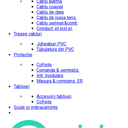
Cablu alarma
Cablu coaxial
Cablu de date
Cablu de joasa tens.
Cablu semnal.&contr.
Conduct. pt.inst.el.
Trasee cabluri
Jgheaburi PVC
Tubulatura din PVC
Protectie
Cofrete
Comanda & semnaliz.
Intr. modulare
Masura & compens. ER
Tablouri
Accesorii tablouri
Cofrete
Scule si imbracaminte