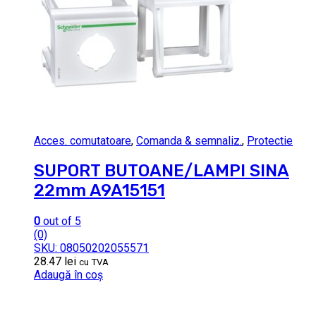
Acces. comutatoare
,
Comanda & semnaliz.
,
Protectie
SUPORT BUTOANE/LAMPI SINA
22mm A9A15151
0
out of 5
(0)
SKU: 08050202055571
28.47
lei
cu TVA
Adaugă în coș