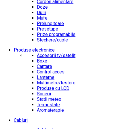
Cordon alimentare
Doze
Dulii
Mufe
Prelungitoare
Presetupe
Prize programabile
Stechere/cuple
Produse electronice
Accesorii tv/satelit
Boxe
Cantare
Control acces
Lanterne
Multimetre/testere
Produse cu LCD
Sonerii
Statii meteo
Termostate
Aromaterapie
Cabluri