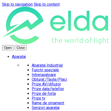
Skip to navigation
Skip to content
Open
Close
Aparataj
Aparataj Industrial
Functii speciale
Intrerupatoare
Obturat./Taste/Placi
Prize AV/difuzor
Prize date/telefon
Prize de forta
Prize tv
Rame de ornament
Senzori aparataj