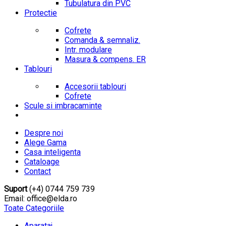
Tubulatura din PVC
Protectie
Cofrete
Comanda & semnaliz.
Intr. modulare
Masura & compens. ER
Tablouri
Accesorii tablouri
Cofrete
Scule si imbracaminte
Despre noi
Alege Gama
Casa inteligenta
Cataloage
Contact
Suport
(+4) 0744 759 739
Email: office@elda.ro
Toate Categoriile
Aparataj