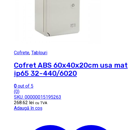
Cofrete
,
Tablouri
Cofret ABS 60x40x20cm usa mat
ip65 32-440/6020
0
out of 5
(0)
SKU: 00000015195263
268.62
lei
cu TVA
Adaugă în coș