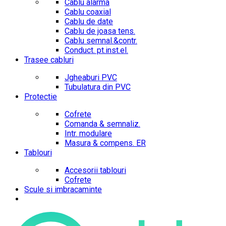
Cablu alarma
Cablu coaxial
Cablu de date
Cablu de joasa tens.
Cablu semnal.&contr.
Conduct. pt.inst.el.
Trasee cabluri
Jgheaburi PVC
Tubulatura din PVC
Protectie
Cofrete
Comanda & semnaliz.
Intr. modulare
Masura & compens. ER
Tablouri
Accesorii tablouri
Cofrete
Scule si imbracaminte