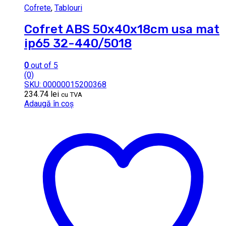
Cofrete
,
Tablouri
Cofret ABS 50x40x18cm usa mat
ip65 32-440/5018
0
out of 5
(0)
SKU: 00000015200368
234.74
lei
cu TVA
Adaugă în coș