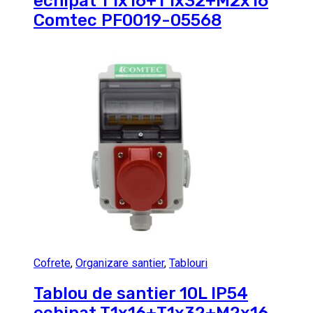
echipat T1x16+T1x32+M2x16
Comtec PF0019-05568
Cofrete
,
Organizare santier
,
Tablouri
Tablou de santier 10L IP54
echipat T1x16+T1x32+M2x16