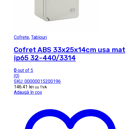
Cofrete
,
Tablouri
Cofret ABS 33x25x14cm usa mat
ip65 32-440/3314
0
out of 5
(0)
SKU: 00000015200196
146.41
lei
cu TVA
Adaugă în coș