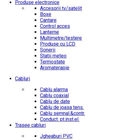
Produse electronice
Accesorii tv/satelit
Boxe
Cantare
Control acces
Lanterne
Multimetre/testere
Produse cu LCD
Sonerii
Statii meteo
Termostate
Aromaterapie
Cabluri
Cablu alarma
Cablu coaxial
Cablu de date
Cablu de joasa tens.
Cablu semnal.&contr.
Conduct. pt.inst.el.
Trasee cabluri
Jgheaburi PVC