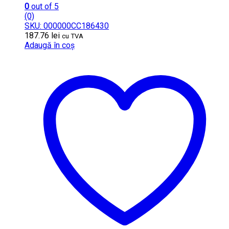
0
out of 5
(0)
SKU: 000000CC186430
187.76
lei
cu TVA
Adaugă în coș