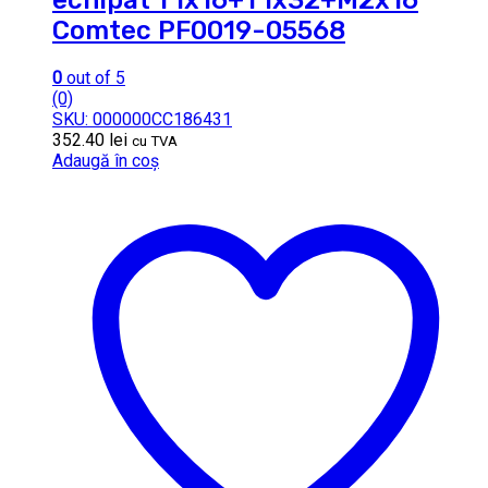
Comtec PF0019-05568
0
out of 5
(0)
SKU: 000000CC186431
352.40
lei
cu TVA
Adaugă în coș