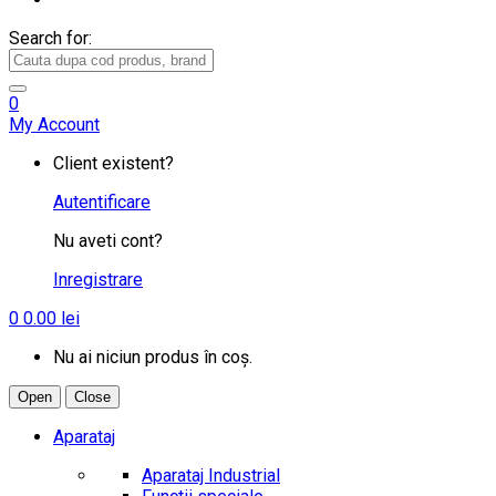
Search for:
0
My Account
Client existent?
Autentificare
Nu aveti cont?
Inregistrare
0
0.00
lei
Nu ai niciun produs în coș.
Open
Close
Aparataj
Aparataj Industrial