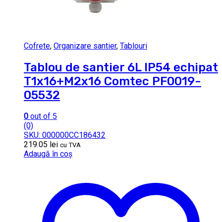
Cofrete
,
Organizare santier
,
Tablouri
Tablou de santier 6L IP54 echipat
T1x16+M2x16 Comtec PF0019-
05532
0
out of 5
(0)
SKU: 000000CC186432
219.05
lei
cu TVA
Adaugă în coș