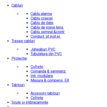
Cabluri
Cablu alarma
Cablu coaxial
Cablu de date
Cablu de joasa tens.
Cablu semnal.&contr.
Conduct. pt.inst.el.
Trasee cabluri
Jgheaburi PVC
Tubulatura din PVC
Protectie
Cofrete
Comanda & semnaliz.
Intr. modulare
Masura & compens. ER
Tablouri
Accesorii tablouri
Cofrete
Scule si imbracaminte