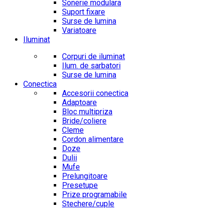
Sonerie modulara
Suport fixare
Surse de lumina
Variatoare
Iluminat
Corpuri de iluminat
Ilum. de sarbatori
Surse de lumina
Conectica
Accesorii conectica
Adaptoare
Bloc multipriza
Bride/coliere
Cleme
Cordon alimentare
Doze
Dulii
Mufe
Prelungitoare
Presetupe
Prize programabile
Stechere/cuple