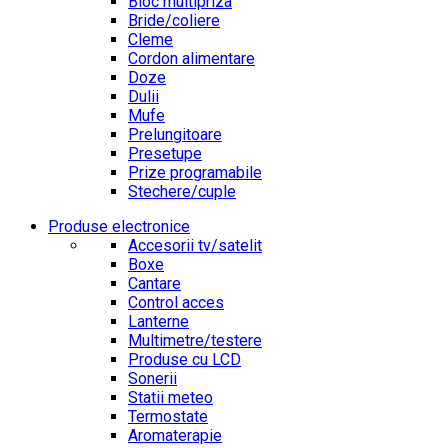
Bloc multipriza
Bride/coliere
Cleme
Cordon alimentare
Doze
Dulii
Mufe
Prelungitoare
Presetupe
Prize programabile
Stechere/cuple
Produse electronice
Accesorii tv/satelit
Boxe
Cantare
Control acces
Lanterne
Multimetre/testere
Produse cu LCD
Sonerii
Statii meteo
Termostate
Aromaterapie