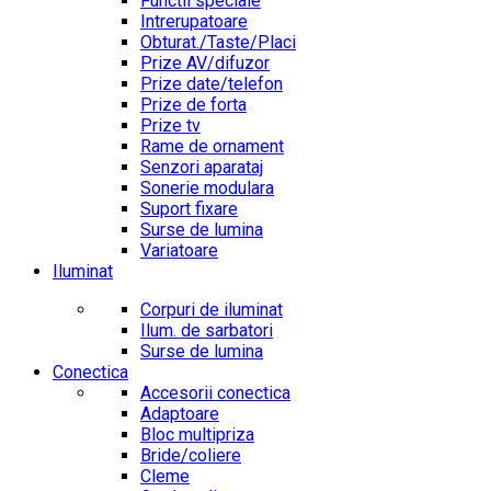
Functii speciale
Intrerupatoare
Obturat./Taste/Placi
Prize AV/difuzor
Prize date/telefon
Prize de forta
Prize tv
Rame de ornament
Senzori aparataj
Sonerie modulara
Suport fixare
Surse de lumina
Variatoare
Iluminat
Corpuri de iluminat
Ilum. de sarbatori
Surse de lumina
Conectica
Accesorii conectica
Adaptoare
Bloc multipriza
Bride/coliere
Cleme