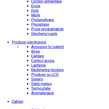
Cordon alimentare
Doze
Dulii
Mufe
Prelungitoare
Presetupe
Prize programabile
Stechere/cuple
Produse electronice
Accesorii tv/satelit
Boxe
Cantare
Control acces
Lanterne
Multimetre/testere
Produse cu LCD
Sonerii
Statii meteo
Termostate
Aromaterapie
Cabluri