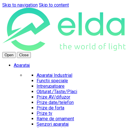
Skip to navigation
Skip to content
Open
Close
Aparataj
Aparataj Industrial
Functii speciale
Intrerupatoare
Obturat./Taste/Placi
Prize AV/difuzor
Prize date/telefon
Prize de forta
Prize tv
Rame de ornament
Senzori aparataj