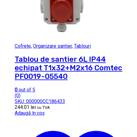
Cofrete
,
Organizare santier
,
Tablouri
Tablou de santier 6L IP44
echipat T1x32+M2x16 Comtec
PF0019-05540
0
out of 5
(0)
SKU: 000000CC186433
244.01
lei
cu TVA
Adaugă în coș