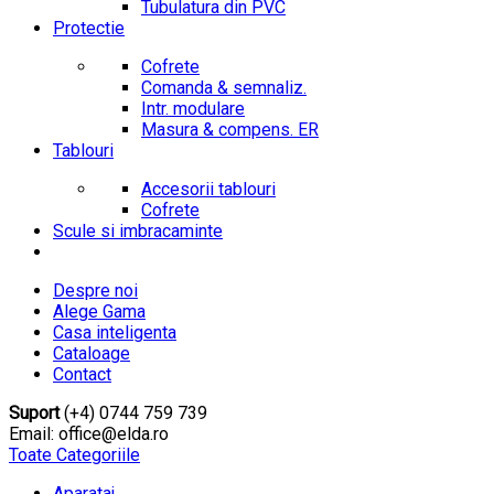
Tubulatura din PVC
Protectie
Cofrete
Comanda & semnaliz.
Intr. modulare
Masura & compens. ER
Tablouri
Accesorii tablouri
Cofrete
Scule si imbracaminte
Despre noi
Alege Gama
Casa inteligenta
Cataloage
Contact
Suport
(+4) 0744 759 739
Email: office@elda.ro
Toate Categoriile
Aparataj