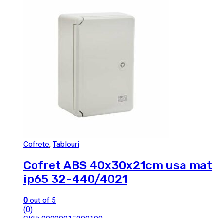
Cofrete
,
Tablouri
Cofret ABS 40x30x21cm usa mat
ip65 32-440/4021
0
out of 5
(0)