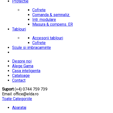
Protectie
Cofrete
Comanda & semnaliz.
Intr. modulare
Masura & compens. ER
Tablouri
Accesorii tablouri
Cofrete
Scule si imbracaminte
Despre noi
Alege Gama
Casa inteligenta
Cataloage
Contact
Suport
(+4) 0744 759 739
Email: office@elda.ro
Toate Categoriile
Aparataj