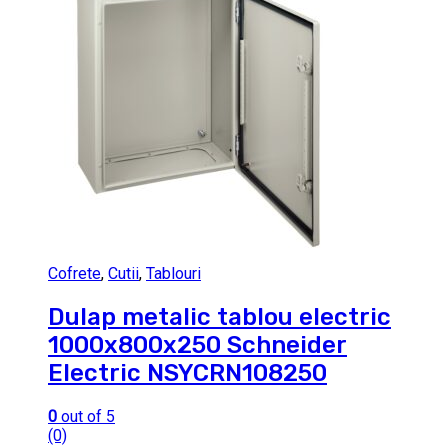
Cofrete
,
Cutii
,
Tablouri
Dulap metalic tablou electric
1000x800x250 Schneider
Electric NSYCRN108250
0
out of 5
(0)