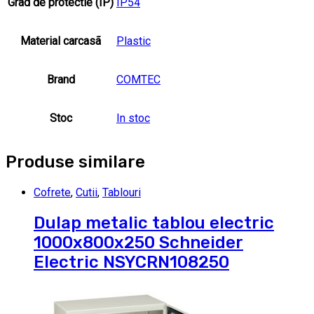
Grad de protectie (IP)
IP54
Material carcasã
Plastic
Brand
COMTEC
Stoc
In stoc
Produse similare
Cofrete
,
Cutii
,
Tablouri
Dulap metalic tablou electric
1000x800x250 Schneider
Electric NSYCRN108250