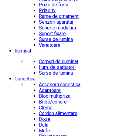
Prize de forta
Prize tv
Rame de ornament
Senzori aparataj
Sonerie modulara
Suport fixare
Surse de lumina
Variatoare
Iluminat
Corpuri de iluminat
Ilum. de sarbatori
Surse de lumina
Conectica
Accesorii conectica
Adaptoare
Bloc multipriza
Bride/coliere
Cleme
Cordon alimentare
Doze
Dulii
Mufe