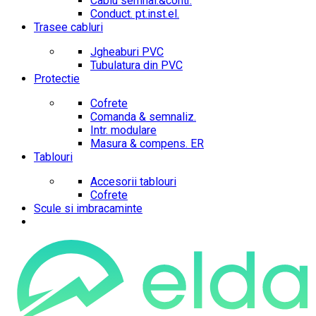
Cablu semnal.&contr.
Conduct. pt.inst.el.
Trasee cabluri
Jgheaburi PVC
Tubulatura din PVC
Protectie
Cofrete
Comanda & semnaliz.
Intr. modulare
Masura & compens. ER
Tablouri
Accesorii tablouri
Cofrete
Scule si imbracaminte