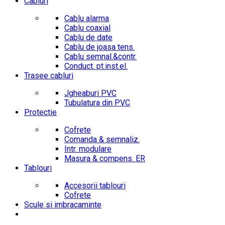
Cabluri
Cablu alarma
Cablu coaxial
Cablu de date
Cablu de joasa tens.
Cablu semnal.&contr.
Conduct. pt.inst.el.
Trasee cabluri
Jgheaburi PVC
Tubulatura din PVC
Protectie
Cofrete
Comanda & semnaliz.
Intr. modulare
Masura & compens. ER
Tablouri
Accesorii tablouri
Cofrete
Scule si imbracaminte