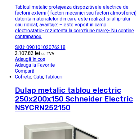
Tabloul metalic protejeaza dispozitivele electrice de
factorii externi ( factori mecanici sau factori atmosferici)
datorita materialelor din care este realizat si al ip-ului
sau ridicat; avantaje: – este vopsit in camp
electrostatic- rezistenta la coroziune mare;- Nu contine
contrapanou.
SKU: 09010102076218
2,107.82
lei
cu TVA
Adaugă în coș
Adauga la Favorite
Compară
Cofrete
,
Cutii
,
Tablouri
Dulap metalic tablou electric
250x200x150 Schneider Electric
NSYCRN252150