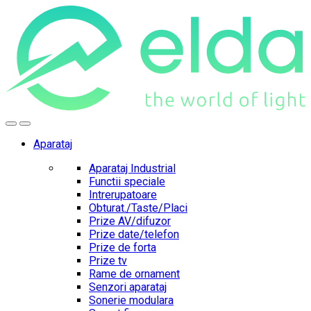
Skip
Skip
to
to
navigation
content
Aparataj
Aparataj Industrial
Functii speciale
Intrerupatoare
Obturat./Taste/Placi
Prize AV/difuzor
Prize date/telefon
Prize de forta
Prize tv
Rame de ornament
Senzori aparataj
Sonerie modulara