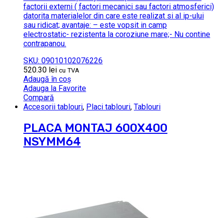
factorii externi ( factori mecanici sau factori atmosferici)
datorita materialelor din care este realizat si al ip-ului
sau ridicat; avantaje: – este vopsit in camp
electrostatic- rezistenta la coroziune mare;- Nu contine
contrapanou.
SKU: 09010102076226
520.30
lei
cu TVA
Adaugă în coș
Adauga la Favorite
Compară
Accesorii tablouri
,
Placi tablouri
,
Tablouri
PLACA MONTAJ 600X400
NSYMM64