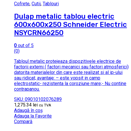
Cofrete
,
Cutii
,
Tablouri
Dulap metalic tablou electric
600x600x250 Schneider Electric
NSYCRN66250
0
out of 5
(0)
Tabloul metalic protejeaza dispozitivele electrice de
factorii externi ( factori mecanici sau factori atmosferici)
datorita materialelor din care este realizat si al ip-ului
sau ridicat; avantaje: – este vopsit in camp
electrostatic- rezistenta la coroziune mare;- Nu contine
contrapanou.
SKU: 09010102076289
1,275.34
lei
cu TVA
Adaugă în coș
Adauga la Favorite
Compară