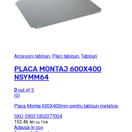
Accesorii tablouri
,
Placi tablouri
,
Tablouri
PLACA MONTAJ 600X400
NSYMM64
0
out of 5
(0)
Placa Montaj 600X400mm pentru tablouri metalice.
SKU: 09031002077004
152.46
lei
cu TVA
Adaugă în coș