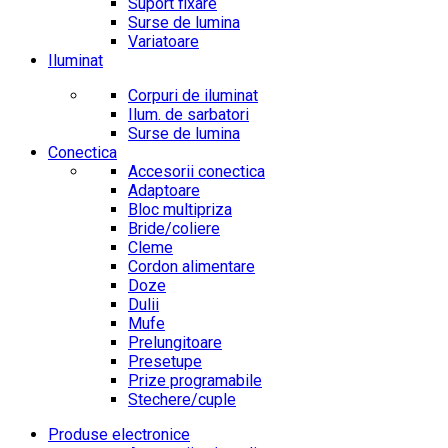
Suport fixare
Surse de lumina
Variatoare
Iluminat
Corpuri de iluminat
Ilum. de sarbatori
Surse de lumina
Conectica
Accesorii conectica
Adaptoare
Bloc multipriza
Bride/coliere
Cleme
Cordon alimentare
Doze
Dulii
Mufe
Prelungitoare
Presetupe
Prize programabile
Stechere/cuple
Produse electronice