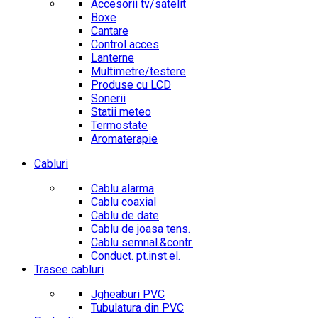
Accesorii tv/satelit
Boxe
Cantare
Control acces
Lanterne
Multimetre/testere
Produse cu LCD
Sonerii
Statii meteo
Termostate
Aromaterapie
Cabluri
Cablu alarma
Cablu coaxial
Cablu de date
Cablu de joasa tens.
Cablu semnal.&contr.
Conduct. pt.inst.el.
Trasee cabluri
Jgheaburi PVC
Tubulatura din PVC