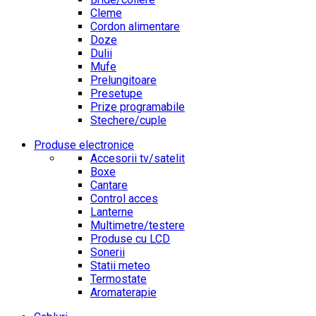
Cleme
Cordon alimentare
Doze
Dulii
Mufe
Prelungitoare
Presetupe
Prize programabile
Stechere/cuple
Produse electronice
Accesorii tv/satelit
Boxe
Cantare
Control acces
Lanterne
Multimetre/testere
Produse cu LCD
Sonerii
Statii meteo
Termostate
Aromaterapie