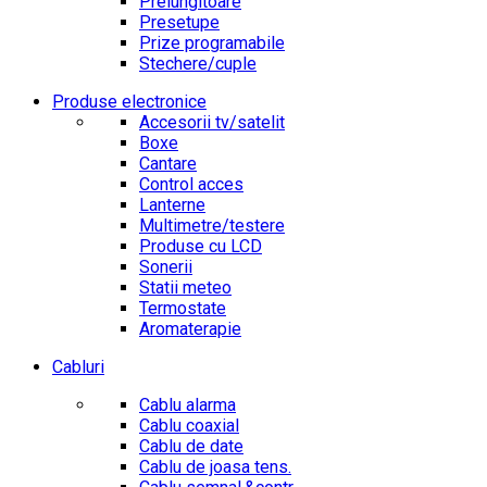
Prelungitoare
Presetupe
Prize programabile
Stechere/cuple
Produse electronice
Accesorii tv/satelit
Boxe
Cantare
Control acces
Lanterne
Multimetre/testere
Produse cu LCD
Sonerii
Statii meteo
Termostate
Aromaterapie
Cabluri
Cablu alarma
Cablu coaxial
Cablu de date
Cablu de joasa tens.