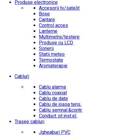
Produse electronice
Accesorii tv/satelit
Boxe
Cantare
Control acces
Lanterne
Multimetre/testere
Produse cu LCD
Sonerii
Statii meteo
Termostate
Aromaterapie
Cabluri
Cablu alarma
Cablu coaxial
Cablu de date
Cablu de joasa tens.
Cablu semnal.&contr.
Conduct. pt.inst.el.
Trasee cabluri
Jgheaburi PVC