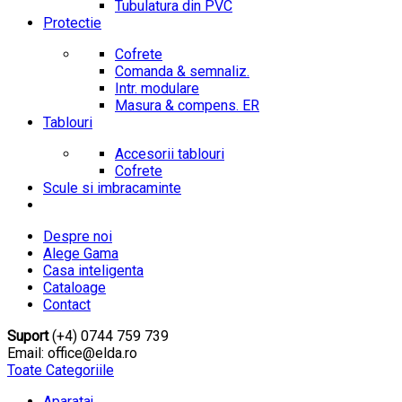
Tubulatura din PVC
Protectie
Cofrete
Comanda & semnaliz.
Intr. modulare
Masura & compens. ER
Tablouri
Accesorii tablouri
Cofrete
Scule si imbracaminte
Despre noi
Alege Gama
Casa inteligenta
Cataloage
Contact
Suport
(+4) 0744 759 739
Email: office@elda.ro
Toate Categoriile
Aparataj