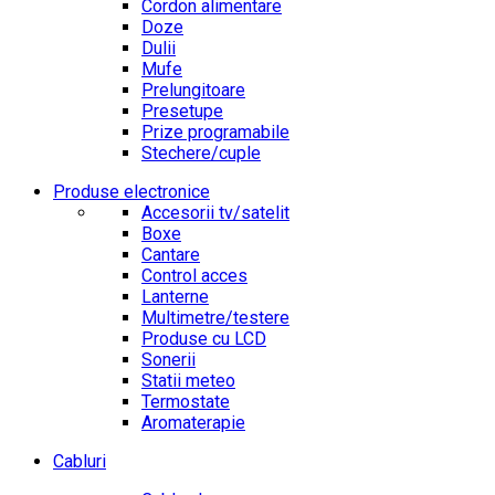
Cordon alimentare
Doze
Dulii
Mufe
Prelungitoare
Presetupe
Prize programabile
Stechere/cuple
Produse electronice
Accesorii tv/satelit
Boxe
Cantare
Control acces
Lanterne
Multimetre/testere
Produse cu LCD
Sonerii
Statii meteo
Termostate
Aromaterapie
Cabluri