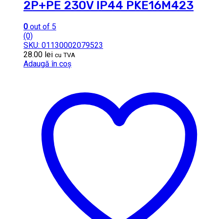
2P+PE 230V IP44 PKE16M423
0
out of 5
(0)
SKU: 01130002079523
28.00
lei
cu TVA
Adaugă în coș