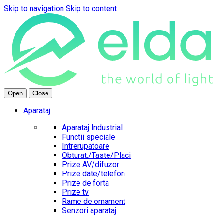
Skip to navigation
Skip to content
Open
Close
Aparataj
Aparataj Industrial
Functii speciale
Intrerupatoare
Obturat./Taste/Placi
Prize AV/difuzor
Prize date/telefon
Prize de forta
Prize tv
Rame de ornament
Senzori aparataj