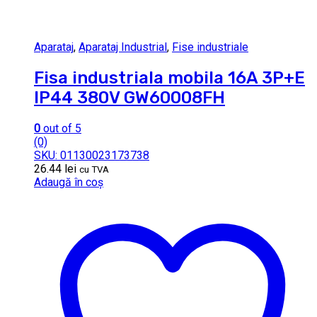
Aparataj
,
Aparataj Industrial
,
Fise industriale
Fisa industriala mobila 16A 3P+E
IP44 380V GW60008FH
0
out of 5
(0)
SKU: 01130023173738
26.44
lei
cu TVA
Adaugă în coș