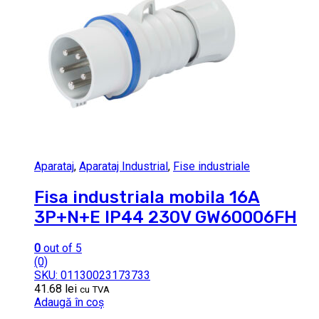
Aparataj
,
Aparataj Industrial
,
Fise industriale
Fisa industriala mobila 16A
3P+N+E IP44 230V GW60006FH
0
out of 5
(0)
SKU: 01130023173733
41.68
lei
cu TVA
Adaugă în coș