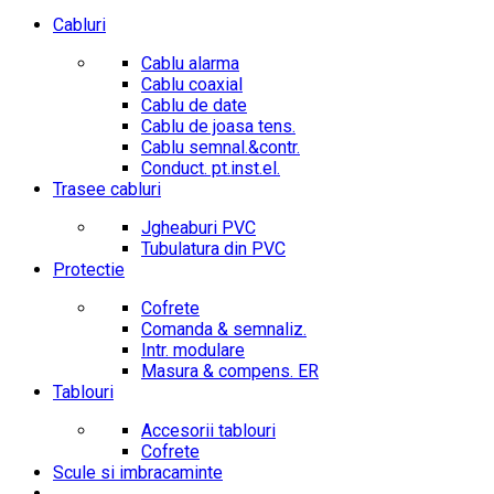
Cabluri
Cablu alarma
Cablu coaxial
Cablu de date
Cablu de joasa tens.
Cablu semnal.&contr.
Conduct. pt.inst.el.
Trasee cabluri
Jgheaburi PVC
Tubulatura din PVC
Protectie
Cofrete
Comanda & semnaliz.
Intr. modulare
Masura & compens. ER
Tablouri
Accesorii tablouri
Cofrete
Scule si imbracaminte