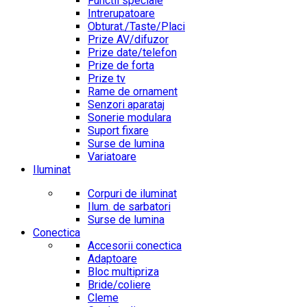
Functii speciale
Intrerupatoare
Obturat./Taste/Placi
Prize AV/difuzor
Prize date/telefon
Prize de forta
Prize tv
Rame de ornament
Senzori aparataj
Sonerie modulara
Suport fixare
Surse de lumina
Variatoare
Iluminat
Corpuri de iluminat
Ilum. de sarbatori
Surse de lumina
Conectica
Accesorii conectica
Adaptoare
Bloc multipriza
Bride/coliere
Cleme