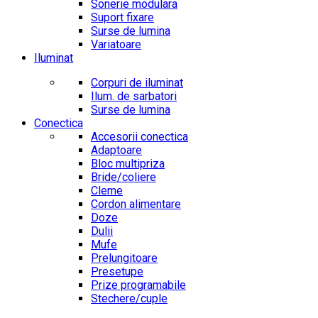
Sonerie modulara
Suport fixare
Surse de lumina
Variatoare
Iluminat
Corpuri de iluminat
Ilum. de sarbatori
Surse de lumina
Conectica
Accesorii conectica
Adaptoare
Bloc multipriza
Bride/coliere
Cleme
Cordon alimentare
Doze
Dulii
Mufe
Prelungitoare
Presetupe
Prize programabile
Stechere/cuple