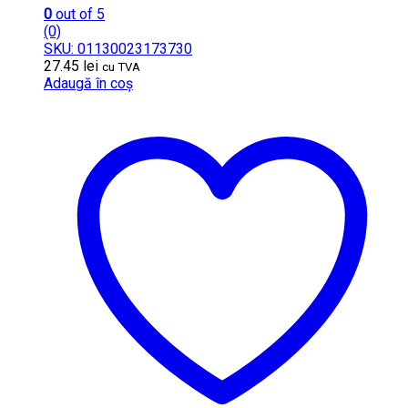
0
out of 5
(0)
SKU: 01130023173730
27.45
lei
cu TVA
Adaugă în coș