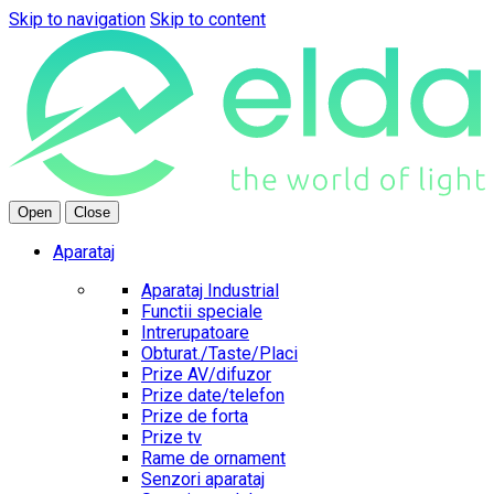
Skip to navigation
Skip to content
Open
Close
Aparataj
Aparataj Industrial
Functii speciale
Intrerupatoare
Obturat./Taste/Placi
Prize AV/difuzor
Prize date/telefon
Prize de forta
Prize tv
Rame de ornament
Senzori aparataj