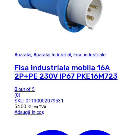
Aparataj
,
Aparataj Industrial
,
Fise industriale
Fisa industriala mobila 16A
2P+PE 230V IP67 PKE16M723
0
out of 5
(0)
SKU: 01130002079531
54.00
lei
cu TVA
Adaugă în coș