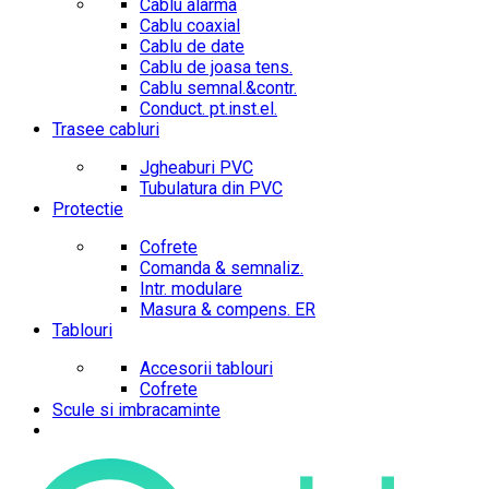
Cablu alarma
Cablu coaxial
Cablu de date
Cablu de joasa tens.
Cablu semnal.&contr.
Conduct. pt.inst.el.
Trasee cabluri
Jgheaburi PVC
Tubulatura din PVC
Protectie
Cofrete
Comanda & semnaliz.
Intr. modulare
Masura & compens. ER
Tablouri
Accesorii tablouri
Cofrete
Scule si imbracaminte