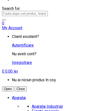
Search for:
0
My Account
Client existent?
Autentificare
Nu aveti cont?
Inregistrare
0
0.00
lei
Nu ai niciun produs în coș.
Open
Close
Aparataj
Aparataj Industrial