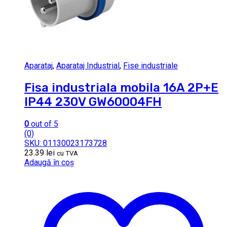
Aparataj
,
Aparataj Industrial
,
Fise industriale
Fisa industriala mobila 16A 2P+E
IP44 230V GW60004FH
0
out of 5
(0)
SKU: 01130023173728
23.39
lei
cu TVA
Adaugă în coș