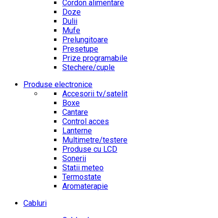
Cordon alimentare
Doze
Dulii
Mufe
Prelungitoare
Presetupe
Prize programabile
Stechere/cuple
Produse electronice
Accesorii tv/satelit
Boxe
Cantare
Control acces
Lanterne
Multimetre/testere
Produse cu LCD
Sonerii
Statii meteo
Termostate
Aromaterapie
Cabluri