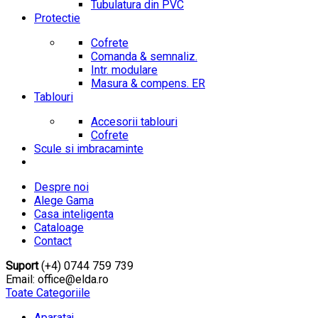
Tubulatura din PVC
Protectie
Cofrete
Comanda & semnaliz.
Intr. modulare
Masura & compens. ER
Tablouri
Accesorii tablouri
Cofrete
Scule si imbracaminte
Despre noi
Alege Gama
Casa inteligenta
Cataloage
Contact
Suport
(+4) 0744 759 739
Email: office@elda.ro
Toate Categoriile
Aparataj