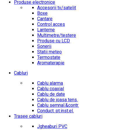
Produse electronice
Accesorii tv/satelit
Boxe
Cantare
Control acces
Lanterne
Multimetre/testere
Produse cu LCD
Sonerii
Statii meteo
Termostate
Aromaterapie
Cabluri
Cablu alarma
Cablu coaxial
Cablu de date
Cablu de joasa tens.
Cablu semnal.&contr.
Conduct. pt.inst.el.
Trasee cabluri
Jgheaburi PVC