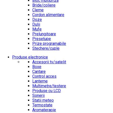
Bloc multipriza
Bride/coliere
Cleme
Cordon alimentare
Doze
Dulii
Mufe
Prelungitoare
Presetupe
Prize programabile
Stechere/cuple
Produse electronice
Accesorii tv/satelit
Boxe
Cantare
Control acces
Lanterne
Multimetre/testere
Produse cu LCD
Sonerii
Statii meteo
Termostate
Aromaterapie