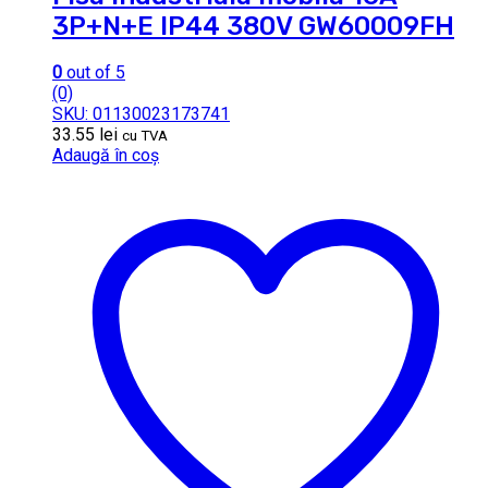
3P+N+E IP44 380V GW60009FH
0
out of 5
(0)
SKU: 01130023173741
33.55
lei
cu TVA
Adaugă în coș