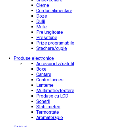
Cleme
Cordon alimentare
Doze
Dulii
Mufe
Prelungitoare
Presetupe
Prize programabile
Stechere/cuple
Produse electronice
Accesorii tv/satelit
Boxe
Cantare
Control acces
Lanterne
Multimetre/testere
Produse cu LCD
Sonerii
Statii meteo
Termostate
Aromaterapie