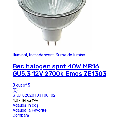
Iluminat
,
Incandescent
,
Surse de lumina
Bec halogen spot 40W MR16
GU5.3 12V 2700k Emos ZE1303
0
out of 5
(0)
SKU: 02020103106102
4.07
lei
cu TVA
Adaugă în coș
Adauga la Favorite
Compară