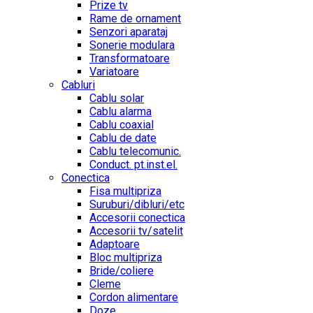
Prize tv
Rame de ornament
Senzori aparataj
Sonerie modulara
Transformatoare
Variatoare
Cabluri
Cablu solar
Cablu alarma
Cablu coaxial
Cablu de date
Cablu telecomunic.
Conduct. pt.inst.el.
Conectica
Fisa multipriza
Suruburi/dibluri/etc
Accesorii conectica
Accesorii tv/satelit
Adaptoare
Bloc multipriza
Bride/coliere
Cleme
Cordon alimentare
Doze