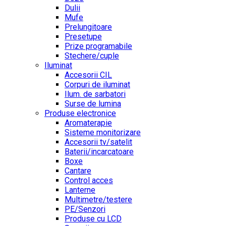
Dulii
Mufe
Prelungitoare
Presetupe
Prize programabile
Stechere/cuple
Iluminat
Accesorii CIL
Corpuri de iluminat
Ilum. de sarbatori
Surse de lumina
Produse electronice
Aromaterapie
Sisteme monitorizare
Accesorii tv/satelit
Baterii/incarcatoare
Boxe
Cantare
Control acces
Lanterne
Multimetre/testere
PE/Senzori
Produse cu LCD