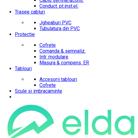
Cablu semnal.&contr.
Conduct. pt.inst.el.
Trasee cabluri
Jgheaburi PVC
Tubulatura din PVC
Protectie
Cofrete
Comanda & semnaliz.
Intr. modulare
Masura & compens. ER
Tablouri
Accesorii tablouri
Cofrete
Scule si imbracaminte