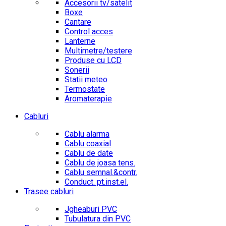
Accesorii tv/satelit
Boxe
Cantare
Control acces
Lanterne
Multimetre/testere
Produse cu LCD
Sonerii
Statii meteo
Termostate
Aromaterapie
Cabluri
Cablu alarma
Cablu coaxial
Cablu de date
Cablu de joasa tens.
Cablu semnal.&contr.
Conduct. pt.inst.el.
Trasee cabluri
Jgheaburi PVC
Tubulatura din PVC