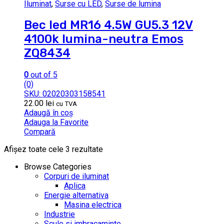
Iluminat
,
Surse cu LED
,
Surse de lumina
Bec led MR16 4.5W GU5.3 12V
4100k lumina-neutra Emos
ZQ8434
0
out of 5
(0)
SKU: 02020303158541
22.00
lei
cu TVA
Adaugă în coș
Adauga la Favorite
Compară
Afișez toate cele 3 rezultate
Browse Categories
Corpuri de iluminat
Aplica
Energie alternativa
Masina electrica
Industrie
Scule si imbracaminte