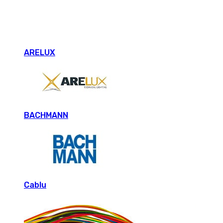
ARELUX
BACHMANN
Cablu