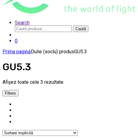
Search
Caută
Caută
după:
0
Prima pagină
Dulie (soclu) produs
GU5.3
GU5.3
Afișez toate cele 3 rezultate
Filters