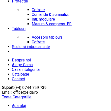
Protectie
Cofrete
Comanda & semnaliz.
Intr. modulare
Masura & compens. ER
Tablouri
Accesorii tablouri
Cofrete
Scule si imbracaminte
Despre noi
Alege Gama
Casa inteligenta
Cataloage
Contact
Suport
(+4) 0744 759 739
Email: office@elda.ro
Toate Categoriile
Aparataj