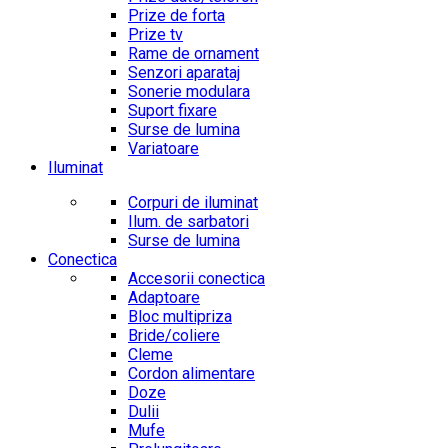
Prize de forta
Prize tv
Rame de ornament
Senzori aparataj
Sonerie modulara
Suport fixare
Surse de lumina
Variatoare
Iluminat
Corpuri de iluminat
Ilum. de sarbatori
Surse de lumina
Conectica
Accesorii conectica
Adaptoare
Bloc multipriza
Bride/coliere
Cleme
Cordon alimentare
Doze
Dulii
Mufe