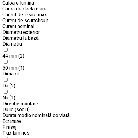
Culoare lumina
Curbã de declansare
Curent de iesire max.
Curent de scurtcircuit
Curent nominal
Diametru exterior
Diametru la bazã
Diametru
44 mm
(2)
50 mm
(1)
Dimabil
Da
(2)
Nu
(1)
Directie montare
Dulie (soclu)
Durata medie nominalã de viatã
Ecranare
Finisaj
Flux luminos