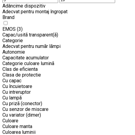
Adâncime dispozitiv
Adecvat pentru montaj îngropat
Brand
EMOS
(3)
Capac/usitã transparent(ã)
Categorie
Adecvat pentru numãr lãmpi
Autonomie
Capacitate acumulator
Categorie culoare luminã
Clas de eficienta
Clasa de protectie
Cu capac
Cu încuietoare
Cu intreruptor
Cu lampã
Cu prizã (conector)
Cu senzor de miscare
Cu variator (dimer)
Culoare
Culoare manta
Culoarea luminii