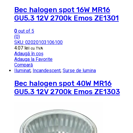
Bec halogen spot 16W MR16
GU5.3 12V 2700k Emos ZE1301
0
out of 5
(0)
SKU: 02020103106100
4.07
lei
cu TVA
Adaugă în coș
Adauga la Favorite
Compară
Iluminat
,
Incandescent
,
Surse de lumina
Bec halogen spot 40W MR16
GU5.3 12V 2700k Emos ZE1303