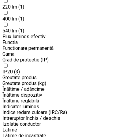
220 lm
(1)
400 lm
(1)
540 lm
(1)
Flux luminos efectiv
Functia
Functionare permanentã
Gama
Grad de protectie (IP)
IP20
(3)
Greutate produs
Greutate produs (kg)
Înãltime / adâncime
Înãltime dispozitiv
Înãltime reglabilã
Indicator luminos
Indice redare culoare (IRC/Ra)
Intreruptor închis / deschis
Izolatie conductor
Latime
Lãtime de încastrate