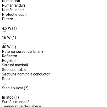
Numãr poli
Numar randuri
Numãr unitati
Protectie copii
Putere
4.5 W
(1)
16 W
(1)
40 W
(1)
Puterea sursei de luminã
Reflector
Reglabil
Sarcinã maximã
Sectiune cablu
Sectiune nominalã conductor
Stoc
Stoc epuizat
(2)
In stoc
(1)
Sursã luminoasã
Temperatura de culoare