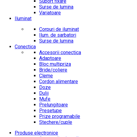
Suport fixare
Surse de lumina
Variatoare
Iluminat
Corpuri de iluminat
Ilum. de sarbatori
Surse de lumina
Conectica
Accesorii conectica
Adaptoare
Bloc multipriza
Bride/coliere
Cleme
Cordon alimentare
Doze
Dulii
Mufe
Prelungitoare
Presetupe
Prize programabile
Stechere/cuple
Produse electronice