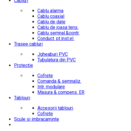
Cabluri
Cablu alarma
Cablu coaxial
Cablu de date
Cablu de joasa tens.
Cablu semnal.&contr.
Conduct. pt.inst.el.
Trasee cabluri
Jgheaburi PVC
Tubulatura din PVC
Protectie
Cofrete
Comanda & semnaliz.
Intr. modulare
Masura & compens. ER
Tablouri
Accesorii tablouri
Cofrete
Scule si imbracaminte