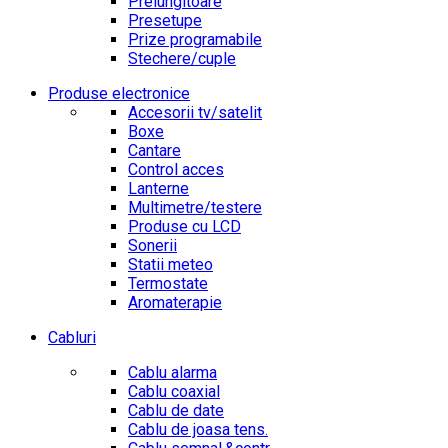
Prelungitoare
Presetupe
Prize programabile
Stechere/cuple
Produse electronice
Accesorii tv/satelit
Boxe
Cantare
Control acces
Lanterne
Multimetre/testere
Produse cu LCD
Sonerii
Statii meteo
Termostate
Aromaterapie
Cabluri
Cablu alarma
Cablu coaxial
Cablu de date
Cablu de joasa tens.