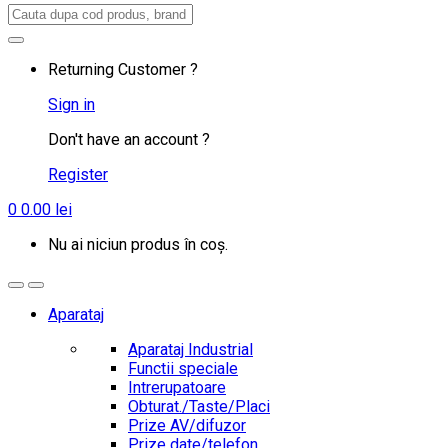
Search
for:
Returning Customer ?
Sign in
Don't have an account ?
Register
0
0.00
lei
Nu ai niciun produs în coș.
Aparataj
Aparataj Industrial
Functii speciale
Intrerupatoare
Obturat./Taste/Placi
Prize AV/difuzor
Prize date/telefon