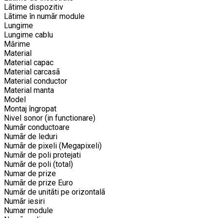
Lãtime dispozitiv
Lãtime în numãr module
Lungime
Lungime cablu
Mărime
Material
Material capac
Material carcasã
Material conductor
Material manta
Model
Montaj îngropat
Nivel sonor (in functionare)
Numãr conductoare
Numãr de leduri
Numãr de pixeli (Megapixeli)
Numãr de poli protejati
Numãr de poli (total)
Numar de prize
Numãr de prize Euro
Numãr de unitãti pe orizontalã
Numãr iesiri
Numar module