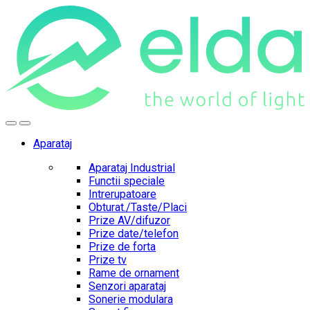
Skip
Skip
to
to
navigation
content
Aparataj
Aparataj Industrial
Functii speciale
Intrerupatoare
Obturat./Taste/Placi
Prize AV/difuzor
Prize date/telefon
Prize de forta
Prize tv
Rame de ornament
Senzori aparataj
Sonerie modulara