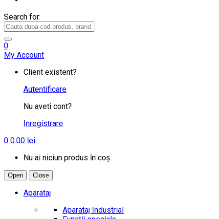
Search for:
0
My Account
Client existent?
Autentificare
Nu aveti cont?
Inregistrare
0
0.00
lei
Nu ai niciun produs în coș.
Open
Close
Aparataj
Aparataj Industrial