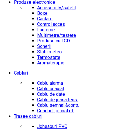
Produse electronice
Accesorii tv/satelit
Boxe
Cantare
Control acces
Lanterne
Multimetre/testere
Produse cu LCD
Sonerii
Statii meteo
Termostate
Aromaterapie
Cabluri
Cablu alarma
Cablu coaxial
Cablu de date
Cablu de joasa tens.
Cablu semnal.&contr.
Conduct. pt.inst.el.
Trasee cabluri
Jgheaburi PVC