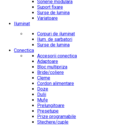
Sonerie modulara
Suport fixare
Surse de lumina
Variatoare
Iluminat
Corpuri de iluminat
Ilum. de sarbatori
Surse de lumina
Conectica
Accesorii conectica
Adaptoare
Bloc multipriza
Bride/coliere
Cleme
Cordon alimentare
Doze
Dulii
Mufe
Prelungitoare
Presetupe
Prize programabile
Stechere/cuple