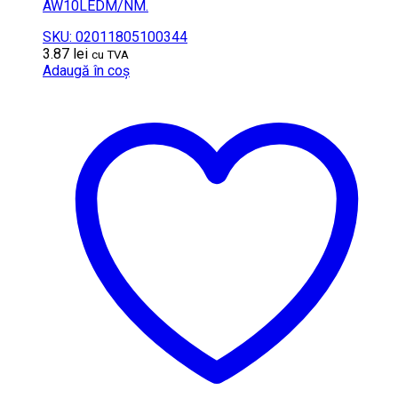
AW10LEDM/NM.
SKU: 02011805100344
3.87
lei
cu TVA
Adaugă în coș