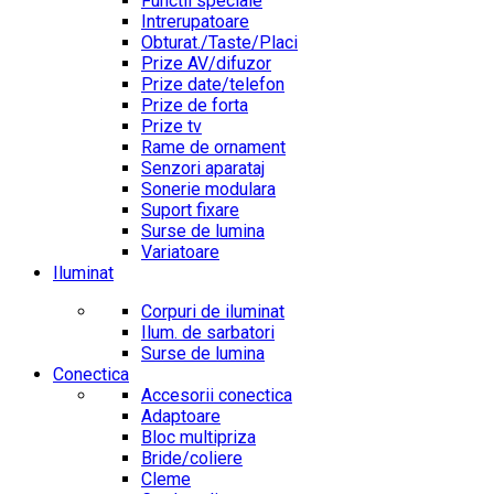
Functii speciale
Intrerupatoare
Obturat./Taste/Placi
Prize AV/difuzor
Prize date/telefon
Prize de forta
Prize tv
Rame de ornament
Senzori aparataj
Sonerie modulara
Suport fixare
Surse de lumina
Variatoare
Iluminat
Corpuri de iluminat
Ilum. de sarbatori
Surse de lumina
Conectica
Accesorii conectica
Adaptoare
Bloc multipriza
Bride/coliere
Cleme