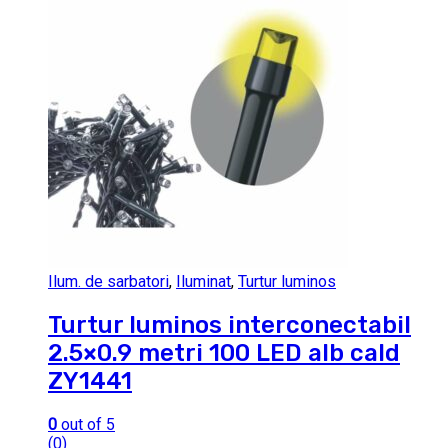
Ilum. de sarbatori
,
Iluminat
,
Turtur luminos
Turtur luminos interconectabil
2.5×0.9 metri 100 LED alb cald
ZY1441
0
out of 5
(0)