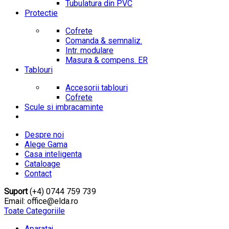
Tubulatura din PVC
Protectie
Cofrete
Comanda & semnaliz.
Intr. modulare
Masura & compens. ER
Tablouri
Accesorii tablouri
Cofrete
Scule si imbracaminte
Despre noi
Alege Gama
Casa inteligenta
Cataloage
Contact
Suport
(+4) 0744 759 739
Email: office@elda.ro
Toate Categoriile
Aparataj