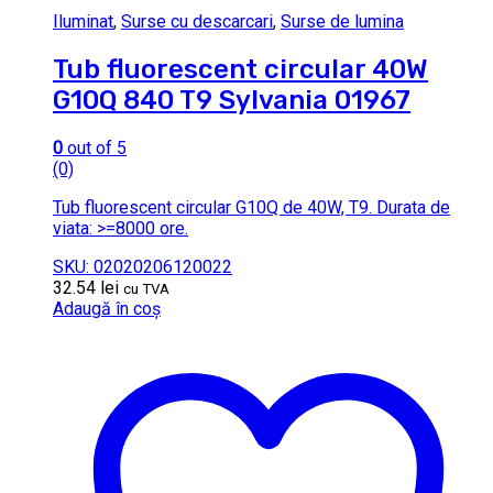
Iluminat
,
Surse cu descarcari
,
Surse de lumina
Tub fluorescent circular 40W
G10Q 840 T9 Sylvania 01967
0
out of 5
(0)
Tub fluorescent circular G10Q de 40W, T9. Durata de
viata: >=8000 ore.
SKU: 02020206120022
32.54
lei
cu TVA
Adaugă în coș