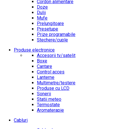
Cordon alimentare
Doze
Dulii
Mufe
Prelungitoare
Presetupe
Prize programabile
Stechere/cuple
Produse electronice
Accesorii tv/satelit
Boxe
Cantare
Control acces
Lanterne
Multimetre/testere
Produse cu LCD
Sonerii
Statii meteo
Termostate
Aromaterapie
Cabluri