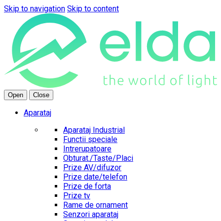
Skip to navigation
Skip to content
Open
Close
Aparataj
Aparataj Industrial
Functii speciale
Intrerupatoare
Obturat./Taste/Placi
Prize AV/difuzor
Prize date/telefon
Prize de forta
Prize tv
Rame de ornament
Senzori aparataj