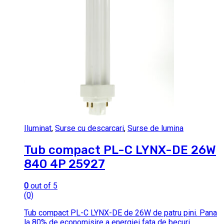
Iluminat
,
Surse cu descarcari
,
Surse de lumina
Tub compact PL-C LYNX-DE 26W
840 4P 25927
0
out of 5
(0)
Tub compact PL-C LYNX-DE de 26W de patru pini.
Pana
la 80% de economisire a energiei fata de becuri