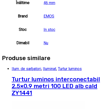
Înãltime
46 mm
Brand
EMOS
Stoc
In stoc
Dimabil
Nu
Produse similare
Ilum. de sarbatori
,
Iluminat
,
Turtur luminos
Turtur luminos interconectabil
2.5×0.9 metri 100 LED alb cald
ZY1441