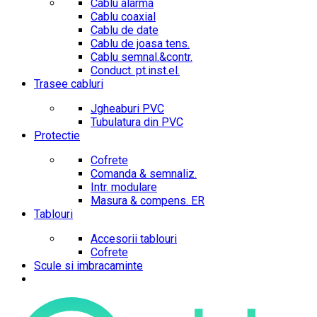
Cablu alarma
Cablu coaxial
Cablu de date
Cablu de joasa tens.
Cablu semnal.&contr.
Conduct. pt.inst.el.
Trasee cabluri
Jgheaburi PVC
Tubulatura din PVC
Protectie
Cofrete
Comanda & semnaliz.
Intr. modulare
Masura & compens. ER
Tablouri
Accesorii tablouri
Cofrete
Scule si imbracaminte