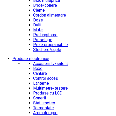
Bloc multipriza
Bride/coliere
Cleme
Cordon alimentare
Doze
Dulii
Mufe
Prelungitoare
Presetupe
Prize programabile
Stechere/cuple
Produse electronice
Accesorii tv/satelit
Boxe
Cantare
Control acces
Lanterne
Multimetre/testere
Produse cu LCD
Sonerii
Statii meteo
Termostate
Aromaterapie