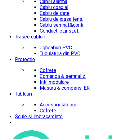
Cablu alarma
Cablu coaxial
Cablu de date
Cablu de joasa tens.
Cablu semnal.&contr.
Conduct. pt.inst.el.
Trasee cabluri
Jgheaburi PVC
Tubulatura din PVC
Protectie
Cofrete
Comanda & semnaliz.
Intr. modulare
Masura & compens. ER
Tablouri
Accesorii tablouri
Cofrete
Scule si imbracaminte