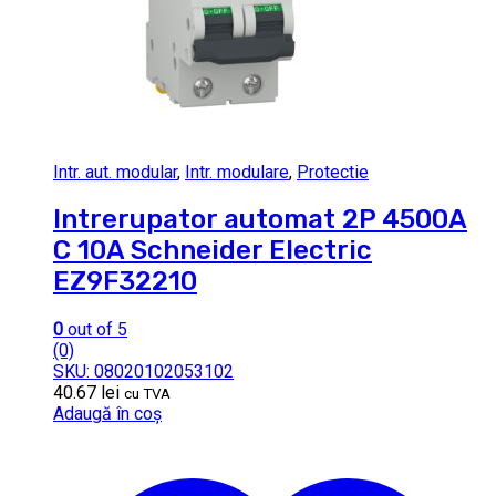
Intr. aut. modular
,
Intr. modulare
,
Protectie
Intrerupator automat 2P 4500A
C 10A Schneider Electric
EZ9F32210
0
out of 5
(0)
SKU: 08020102053102
40.67
lei
cu TVA
Adaugă în coș