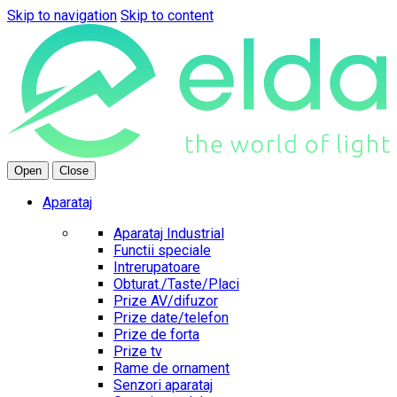
Skip to navigation
Skip to content
Open
Close
Aparataj
Aparataj Industrial
Functii speciale
Intrerupatoare
Obturat./Taste/Placi
Prize AV/difuzor
Prize date/telefon
Prize de forta
Prize tv
Rame de ornament
Senzori aparataj