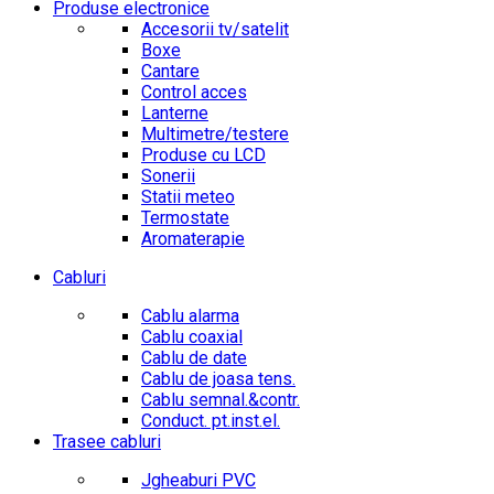
Produse electronice
Accesorii tv/satelit
Boxe
Cantare
Control acces
Lanterne
Multimetre/testere
Produse cu LCD
Sonerii
Statii meteo
Termostate
Aromaterapie
Cabluri
Cablu alarma
Cablu coaxial
Cablu de date
Cablu de joasa tens.
Cablu semnal.&contr.
Conduct. pt.inst.el.
Trasee cabluri
Jgheaburi PVC