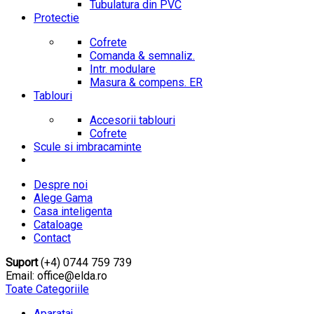
Tubulatura din PVC
Protectie
Cofrete
Comanda & semnaliz.
Intr. modulare
Masura & compens. ER
Tablouri
Accesorii tablouri
Cofrete
Scule si imbracaminte
Despre noi
Alege Gama
Casa inteligenta
Cataloage
Contact
Suport
(+4) 0744 759 739
Email: office@elda.ro
Toate Categoriile
Aparataj