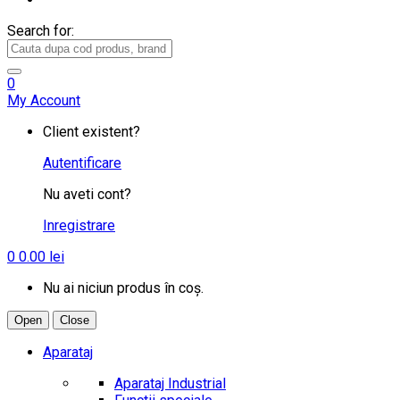
Search for:
0
My Account
Client existent?
Autentificare
Nu aveti cont?
Inregistrare
0
0.00
lei
Nu ai niciun produs în coș.
Open
Close
Aparataj
Aparataj Industrial