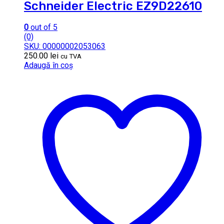
Schneider Electric EZ9D22610
0
out of 5
(0)
SKU: 00000002053063
250.00
lei
cu TVA
Adaugă în coș