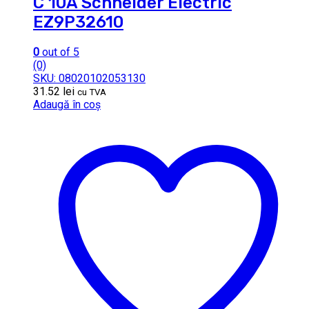
C 10A Schneider Electric
EZ9P32610
0
out of 5
(0)
SKU: 08020102053130
31.52
lei
cu TVA
Adaugă în coș