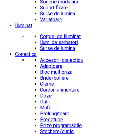
Sonerie modulara
Suport fixare
Surse de lumina
Variatoare
Iluminat
Corpuri de iluminat
Ilum. de sarbatori
Surse de lumina
Conectica
Accesorii conectica
Adaptoare
Bloc multipriza
Bride/coliere
Cleme
Cordon alimentare
Doze
Dulii
Mufe
Prelungitoare
Presetupe
Prize programabile
Stechere/cuple