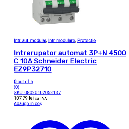
Intr. aut. modular
,
Intr. modulare
,
Protectie
Intrerupator automat 3P+N 4500
C 10A Schneider Electric
EZ9P32710
0
out of 5
(0)
SKU: 08020102053137
107.79
lei
cu TVA
Adaugă în coș