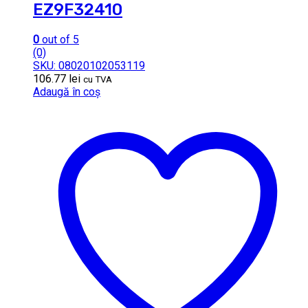
EZ9F32410
0
out of 5
(0)
SKU: 08020102053119
106.77
lei
cu TVA
Adaugă în coș