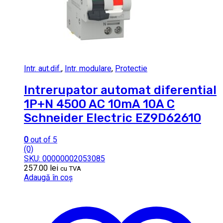
Intr. aut.dif.
,
Intr. modulare
,
Protectie
Intrerupator automat diferential
1P+N 4500 AC 10mA 10A C
Schneider Electric EZ9D62610
0
out of 5
(0)
SKU: 00000002053085
257.00
lei
cu TVA
Adaugă în coș