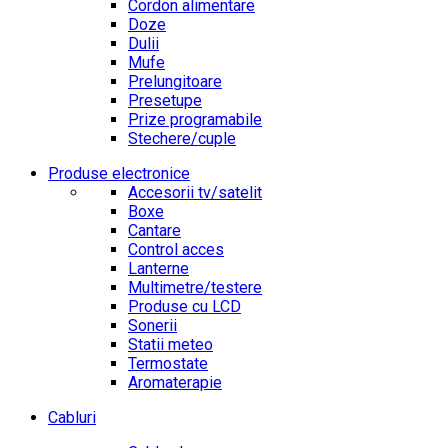
Cordon alimentare
Doze
Dulii
Mufe
Prelungitoare
Presetupe
Prize programabile
Stechere/cuple
Produse electronice
Accesorii tv/satelit
Boxe
Cantare
Control acces
Lanterne
Multimetre/testere
Produse cu LCD
Sonerii
Statii meteo
Termostate
Aromaterapie
Cabluri