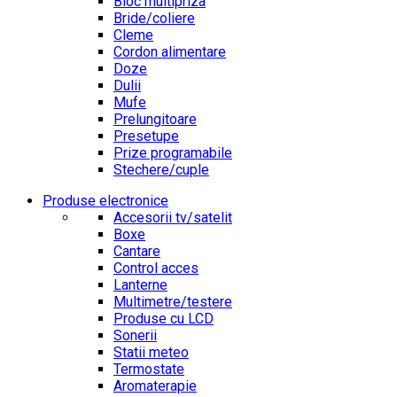
Bloc multipriza
Bride/coliere
Cleme
Cordon alimentare
Doze
Dulii
Mufe
Prelungitoare
Presetupe
Prize programabile
Stechere/cuple
Produse electronice
Accesorii tv/satelit
Boxe
Cantare
Control acces
Lanterne
Multimetre/testere
Produse cu LCD
Sonerii
Statii meteo
Termostate
Aromaterapie