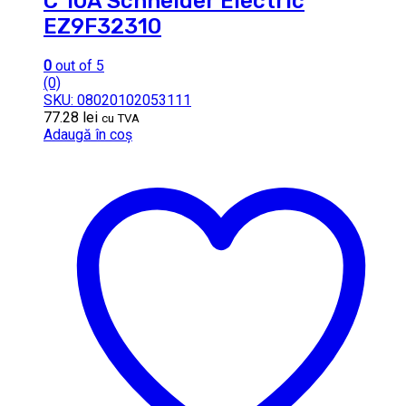
C 10A Schneider Electric
EZ9F32310
0
out of 5
(0)
SKU: 08020102053111
77.28
lei
cu TVA
Adaugă în coș