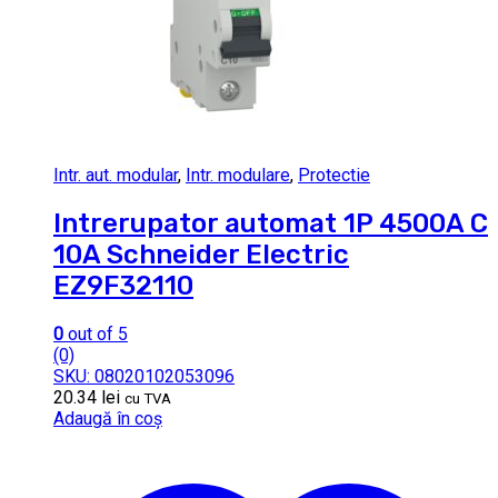
Intr. aut. modular
,
Intr. modulare
,
Protectie
Intrerupator automat 1P 4500A C
10A Schneider Electric
EZ9F32110
0
out of 5
(0)
SKU: 08020102053096
20.34
lei
cu TVA
Adaugă în coș