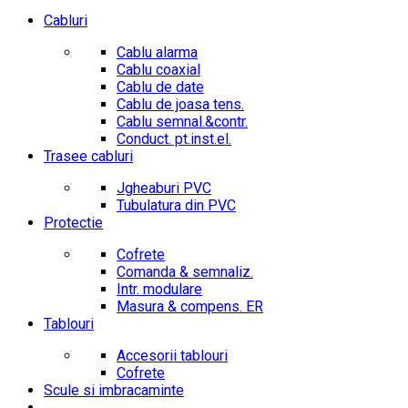
Cabluri
Cablu alarma
Cablu coaxial
Cablu de date
Cablu de joasa tens.
Cablu semnal.&contr.
Conduct. pt.inst.el.
Trasee cabluri
Jgheaburi PVC
Tubulatura din PVC
Protectie
Cofrete
Comanda & semnaliz.
Intr. modulare
Masura & compens. ER
Tablouri
Accesorii tablouri
Cofrete
Scule si imbracaminte