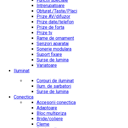
Functii speciale
Intrerupatoare
Obturat./Taste/Placi
Prize AV/difuzor
Prize date/telefon
Prize de forta
Prize tv
Rame de ornament
Senzori aparataj
Sonerie modulara
Suport fixare
Surse de lumina
Variatoare
Iluminat
Corpuri de iluminat
Ilum. de sarbatori
Surse de lumina
Conectica
Accesorii conectica
Adaptoare
Bloc multipriza
Bride/coliere
Cleme