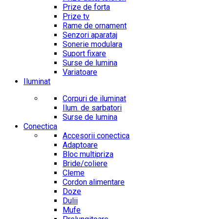
Prize de forta
Prize tv
Rame de ornament
Senzori aparataj
Sonerie modulara
Suport fixare
Surse de lumina
Variatoare
Iluminat
Corpuri de iluminat
Ilum. de sarbatori
Surse de lumina
Conectica
Accesorii conectica
Adaptoare
Bloc multipriza
Bride/coliere
Cleme
Cordon alimentare
Doze
Dulii
Mufe