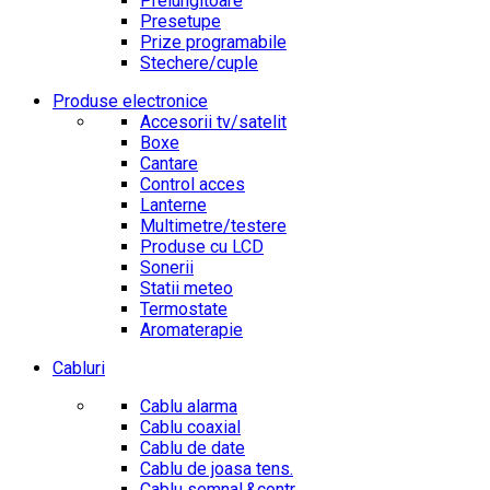
Prelungitoare
Presetupe
Prize programabile
Stechere/cuple
Produse electronice
Accesorii tv/satelit
Boxe
Cantare
Control acces
Lanterne
Multimetre/testere
Produse cu LCD
Sonerii
Statii meteo
Termostate
Aromaterapie
Cabluri
Cablu alarma
Cablu coaxial
Cablu de date
Cablu de joasa tens.
Cablu semnal.&contr.