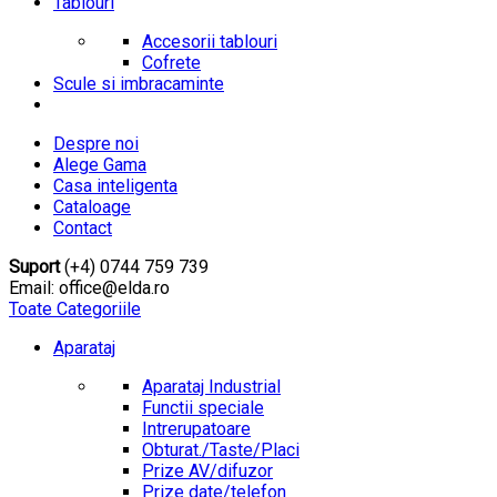
Tablouri
Accesorii tablouri
Cofrete
Scule si imbracaminte
Despre noi
Alege Gama
Casa inteligenta
Cataloage
Contact
Suport
(+4) 0744 759 739
Email: office@elda.ro
Toate Categoriile
Aparataj
Aparataj Industrial
Functii speciale
Intrerupatoare
Obturat./Taste/Placi
Prize AV/difuzor
Prize date/telefon