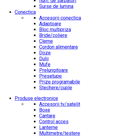
Ilum. de sarbatori
Surse de lumina
Conectica
Accesorii conectica
Adaptoare
Bloc multipriza
Bride/coliere
Cleme
Cordon alimentare
Doze
Dulii
Mufe
Prelungitoare
Presetupe
Prize programabile
Stechere/cuple
Produse electronice
Accesorii tv/satelit
Boxe
Cantare
Control acces
Lanterne
Multimetre/testere