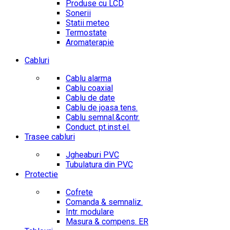
Produse cu LCD
Sonerii
Statii meteo
Termostate
Aromaterapie
Cabluri
Cablu alarma
Cablu coaxial
Cablu de date
Cablu de joasa tens.
Cablu semnal.&contr.
Conduct. pt.inst.el.
Trasee cabluri
Jgheaburi PVC
Tubulatura din PVC
Protectie
Cofrete
Comanda & semnaliz.
Intr. modulare
Masura & compens. ER