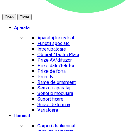
Open
Close
Aparataj
Aparataj Industrial
Functii speciale
Intrerupatoare
Obturat./Taste/Placi
Prize AV/difuzor
Prize date/telefon
Prize de forta
Prize tv
Rame de ornament
Senzori aparataj
Sonerie modulara
Suport fixare
Surse de lumina
Variatoare
Iluminat
Corpuri de iluminat