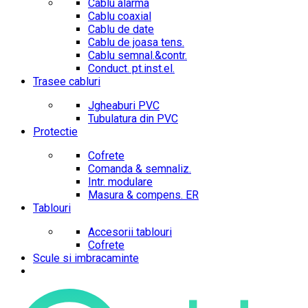
Cablu alarma
Cablu coaxial
Cablu de date
Cablu de joasa tens.
Cablu semnal.&contr.
Conduct. pt.inst.el.
Trasee cabluri
Jgheaburi PVC
Tubulatura din PVC
Protectie
Cofrete
Comanda & semnaliz.
Intr. modulare
Masura & compens. ER
Tablouri
Accesorii tablouri
Cofrete
Scule si imbracaminte