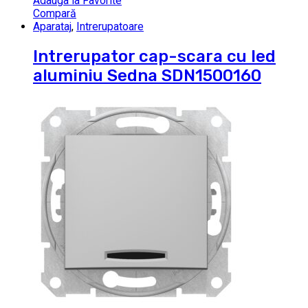
Adauga la Favorite
Compară
Aparataj
,
Intrerupatoare
Intrerupator cap-scara cu led
aluminiu Sedna SDN1500160