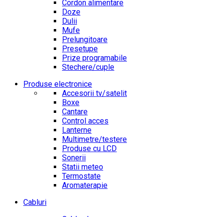
Cordon alimentare
Doze
Dulii
Mufe
Prelungitoare
Presetupe
Prize programabile
Stechere/cuple
Produse electronice
Accesorii tv/satelit
Boxe
Cantare
Control acces
Lanterne
Multimetre/testere
Produse cu LCD
Sonerii
Statii meteo
Termostate
Aromaterapie
Cabluri