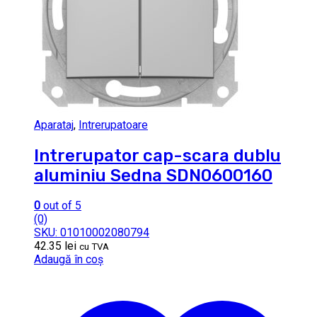
Aparataj
,
Intrerupatoare
Intrerupator cap-scara dublu
aluminiu Sedna SDN0600160
0
out of 5
(0)
SKU: 01010002080794
42.35
lei
cu TVA
Adaugă în coș