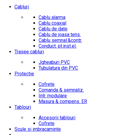
Cabluri
Cablu alarma
Cablu coaxial
Cablu de date
Cablu de joasa tens.
Cablu semnal.&contr.
Conduct. pt.inst.el.
Trasee cabluri
Jgheaburi PVC
Tubulatura din PVC
Protectie
Cofrete
Comanda & semnaliz.
Intr. modulare
Masura & compens. ER
Tablouri
Accesorii tablouri
Cofrete
Scule si imbracaminte