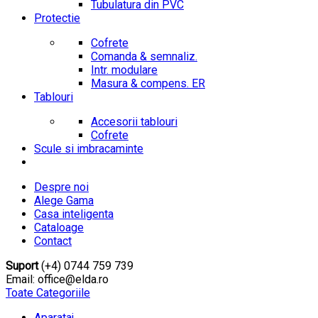
Tubulatura din PVC
Protectie
Cofrete
Comanda & semnaliz.
Intr. modulare
Masura & compens. ER
Tablouri
Accesorii tablouri
Cofrete
Scule si imbracaminte
Despre noi
Alege Gama
Casa inteligenta
Cataloage
Contact
Suport
(+4) 0744 759 739
Email: office@elda.ro
Toate Categoriile
Aparataj