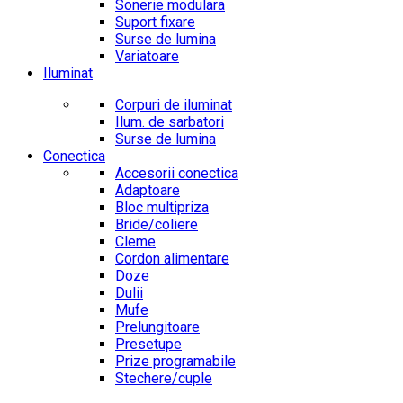
Sonerie modulara
Suport fixare
Surse de lumina
Variatoare
Iluminat
Corpuri de iluminat
Ilum. de sarbatori
Surse de lumina
Conectica
Accesorii conectica
Adaptoare
Bloc multipriza
Bride/coliere
Cleme
Cordon alimentare
Doze
Dulii
Mufe
Prelungitoare
Presetupe
Prize programabile
Stechere/cuple