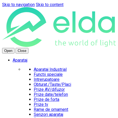
Skip to navigation
Skip to content
Open
Close
Aparataj
Aparataj Industrial
Functii speciale
Intrerupatoare
Obturat./Taste/Placi
Prize AV/difuzor
Prize date/telefon
Prize de forta
Prize tv
Rame de ornament
Senzori aparataj