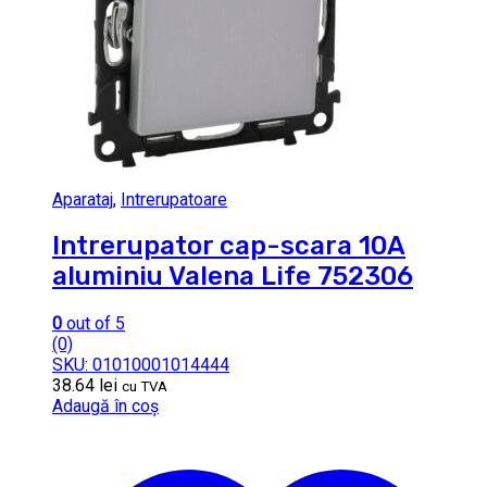
Aparataj
,
Intrerupatoare
Intrerupator cap-scara 10A
aluminiu Valena Life 752306
0
out of 5
(0)
SKU: 01010001014444
38.64
lei
cu TVA
Adaugă în coș