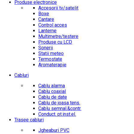
Produse electronice
Accesorii tv/satelit
Boxe
Cantare
Control acces
Lanterne
Multimetre/testere
Produse cu LCD
Sonerii
Statii meteo
Termostate
Aromaterapie
Cabluri
Cablu alarma
Cablu coaxial
Cablu de date
Cablu de joasa tens.
Cablu semnal.&contr.
Conduct. pt.inst.el.
Trasee cabluri
Jgheaburi PVC