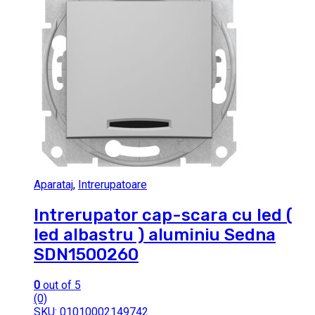
Aparataj
,
Intrerupatoare
Intrerupator cap-scara cu led (
led albastru ) aluminiu Sedna
SDN1500260
0
out of 5
(0)
SKU: 01010002149742