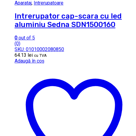
Aparataj
,
Intrerupatoare
Intrerupator cap-scara cu led
aluminiu Sedna SDN1500160
0
out of 5
(0)
SKU: 01010002080850
64.13
lei
cu TVA
Adaugă în coș