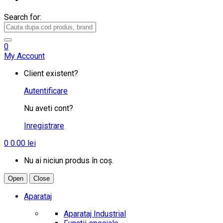
Search for:
0
My Account
Client existent?
Autentificare
Nu aveti cont?
Inregistrare
0
0.00
lei
Nu ai niciun produs în coș.
Open
Close
Aparataj
Aparataj Industrial