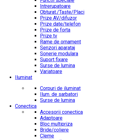
Functii speciale
Intrerupatoare
Obturat./Taste/Placi
Prize AV/difuzor
Prize date/telefon
Prize de forta
Prize tv
Rame de ornament
Senzori aparataj
Sonerie modulara
Suport fixare
Surse de lumina
Variatoare
Iluminat
Corpuri de iluminat
Ilum. de sarbatori
Surse de lumina
Conectica
Accesorii conectica
Adaptoare
Bloc multipriza
Bride/coliere
Cleme