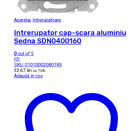
Aparataj
,
Intrerupatoare
Intrerupator cap-scara aluminiu
Sedna SDN0400160
0
out of 5
(0)
SKU: 01010002080749
32.67
lei
cu TVA
Adaugă în coș