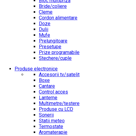
Bloc multipriza
Bride/coliere
Cleme
Cordon alimentare
Doze
Dulii
Mufe
Prelungitoare
Presetupe
Prize programabile
Stechere/cuple
Produse electronice
Accesorii tv/satelit
Boxe
Cantare
Control acces
Lanterne
Multimetre/testere
Produse cu LCD
Sonerii
Statii meteo
Termostate
Aromaterapie