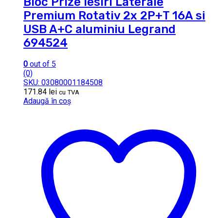
Bloc Prize iesiri Laterale
Premium Rotativ 2x 2P+T 16A si
USB A+C aluminiu Legrand
694524
0
out of 5
(0)
SKU: 03080001184508
171.84
lei
cu TVA
Adaugă în coș