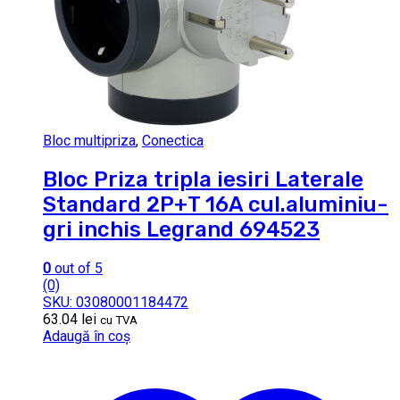
Bloc multipriza
,
Conectica
Bloc Priza tripla iesiri Laterale
Standard 2P+T 16A cul.aluminiu-
gri inchis Legrand 694523
0
out of 5
(0)
SKU: 03080001184472
63.04
lei
cu TVA
Adaugă în coș