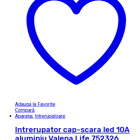
Adauga la Favorite
Compară
Aparataj
,
Intrerupatoare
Intrerupator cap-scara led 10A
aluminiu Valena Life 752326