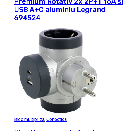
Premium Rotativ 2x 2P+T 16A si
USB A+C aluminiu Legrand
694524
Bloc multipriza
,
Conectica