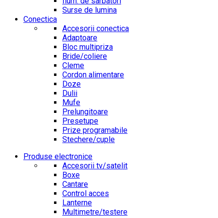
Ilum. de sarbatori
Surse de lumina
Conectica
Accesorii conectica
Adaptoare
Bloc multipriza
Bride/coliere
Cleme
Cordon alimentare
Doze
Dulii
Mufe
Prelungitoare
Presetupe
Prize programabile
Stechere/cuple
Produse electronice
Accesorii tv/satelit
Boxe
Cantare
Control acces
Lanterne
Multimetre/testere