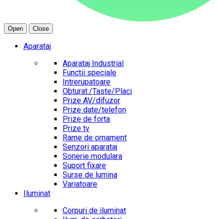
Open
Close
Aparataj
Aparataj Industrial
Functii speciale
Intrerupatoare
Obturat./Taste/Placi
Prize AV/difuzor
Prize date/telefon
Prize de forta
Prize tv
Rame de ornament
Senzori aparataj
Sonerie modulara
Suport fixare
Surse de lumina
Variatoare
Iluminat
Corpuri de iluminat