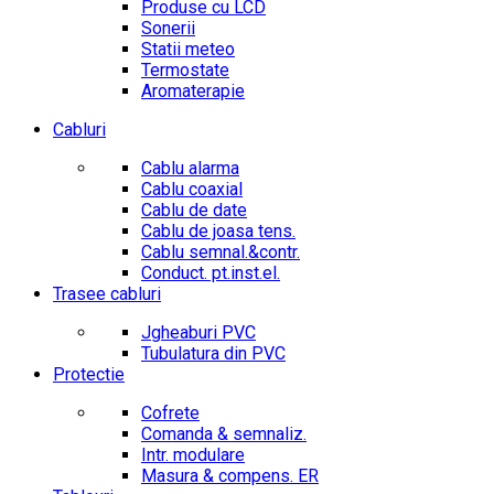
Produse cu LCD
Sonerii
Statii meteo
Termostate
Aromaterapie
Cabluri
Cablu alarma
Cablu coaxial
Cablu de date
Cablu de joasa tens.
Cablu semnal.&contr.
Conduct. pt.inst.el.
Trasee cabluri
Jgheaburi PVC
Tubulatura din PVC
Protectie
Cofrete
Comanda & semnaliz.
Intr. modulare
Masura & compens. ER