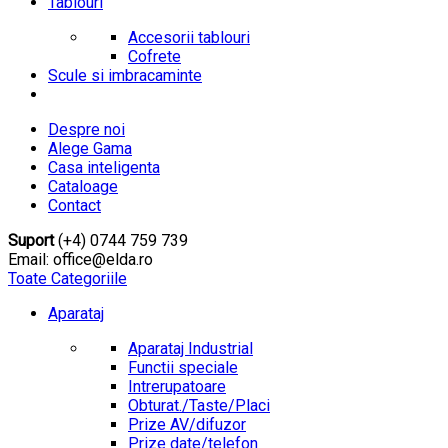
Tablouri
Accesorii tablouri
Cofrete
Scule si imbracaminte
Despre noi
Alege Gama
Casa inteligenta
Cataloage
Contact
Suport
(+4) 0744 759 739
Email: office@elda.ro
Toate Categoriile
Aparataj
Aparataj Industrial
Functii speciale
Intrerupatoare
Obturat./Taste/Placi
Prize AV/difuzor
Prize date/telefon