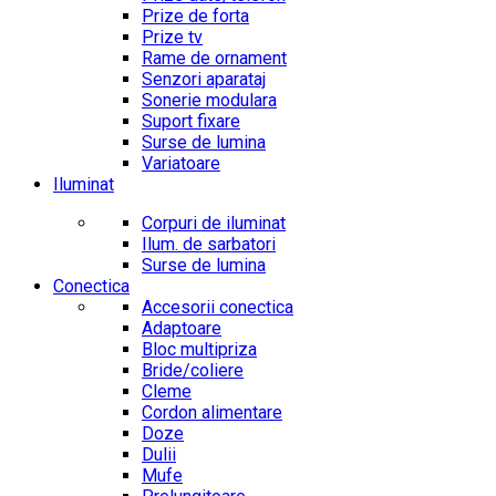
Prize de forta
Prize tv
Rame de ornament
Senzori aparataj
Sonerie modulara
Suport fixare
Surse de lumina
Variatoare
Iluminat
Corpuri de iluminat
Ilum. de sarbatori
Surse de lumina
Conectica
Accesorii conectica
Adaptoare
Bloc multipriza
Bride/coliere
Cleme
Cordon alimentare
Doze
Dulii
Mufe