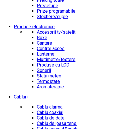
Prelungitoare
Presetupe
Prize programabile
Stechere/cuple
Produse electronice
Accesorii tv/satelit
Boxe
Cantare
Control acces
Lanterne
Multimetre/testere
Produse cu LCD
Sonerii
Statii meteo
Termostate
Aromaterapie
Cabluri
Cablu alarma
Cablu coaxial
Cablu de date
Cablu de joasa tens.
Cablu semnal.&contr.