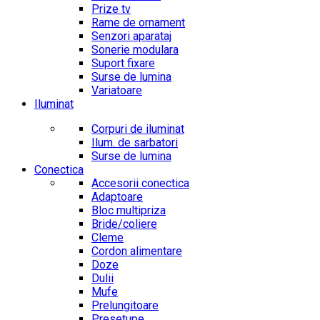
Prize tv
Rame de ornament
Senzori aparataj
Sonerie modulara
Suport fixare
Surse de lumina
Variatoare
Iluminat
Corpuri de iluminat
Ilum. de sarbatori
Surse de lumina
Conectica
Accesorii conectica
Adaptoare
Bloc multipriza
Bride/coliere
Cleme
Cordon alimentare
Doze
Dulii
Mufe
Prelungitoare
Presetupe