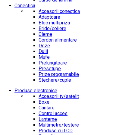
Conectica
Accesorii conectica
Adaptoare
Bloc multipriza
Bride/coliere
Cleme
Cordon alimentare
Doze
Dulii
Mufe
Prelungitoare
Presetupe
Prize programabile
Stechere/cuple
Produse electronice
Accesorii tv/satelit
Boxe
Cantare
Control acces
Lanterne
Multimetre/testere
Produse cu LCD