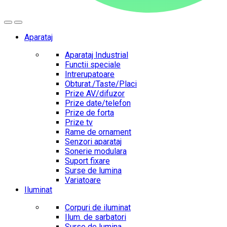
Aparataj
Aparataj Industrial
Functii speciale
Intrerupatoare
Obturat./Taste/Placi
Prize AV/difuzor
Prize date/telefon
Prize de forta
Prize tv
Rame de ornament
Senzori aparataj
Sonerie modulara
Suport fixare
Surse de lumina
Variatoare
Iluminat
Corpuri de iluminat
Ilum. de sarbatori
Surse de lumina