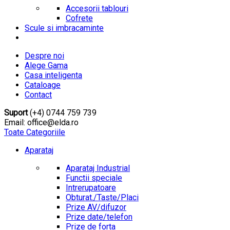
Accesorii tablouri
Cofrete
Scule si imbracaminte
Despre noi
Alege Gama
Casa inteligenta
Cataloage
Contact
Suport
(+4) 0744 759 739
Email: office@elda.ro
Toate Categoriile
Aparataj
Aparataj Industrial
Functii speciale
Intrerupatoare
Obturat./Taste/Placi
Prize AV/difuzor
Prize date/telefon
Prize de forta