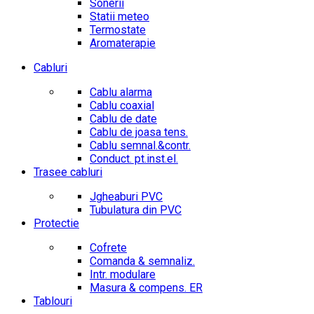
Sonerii
Statii meteo
Termostate
Aromaterapie
Cabluri
Cablu alarma
Cablu coaxial
Cablu de date
Cablu de joasa tens.
Cablu semnal.&contr.
Conduct. pt.inst.el.
Trasee cabluri
Jgheaburi PVC
Tubulatura din PVC
Protectie
Cofrete
Comanda & semnaliz.
Intr. modulare
Masura & compens. ER
Tablouri