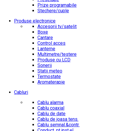
Prize programabile
Stechere/cuple
Produse electronice
Accesorii tv/satelit
Boxe
Cantare
Control acces
Lanterne
Multimetre/testere
Produse cu LCD
Sonerii
Statii meteo
Termostate
Aromaterapie
Cabluri
Cablu alarma
Cablu coaxial
Cablu de date
Cablu de joasa tens.
Cablu semnal.&contr.
Conduct. pt.inst.el.