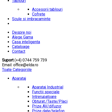
Tablouri
Accesorii tablouri
Cofrete
Scule si imbracaminte
Despre noi
Alege Gama
Casa inteligenta
Cataloage
Contact
Suport
(+4) 0744 759 739
Email: office@elda.ro
Toate Categoriile
Aparataj
Aparataj Industrial
Functii speciale
Intrerupatoare
Obturat./Taste/Placi
Prize AV/difuzor
Prize date/telefon