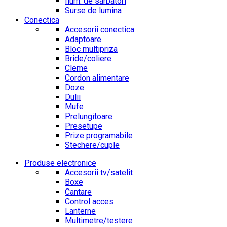
Ilum. de sarbatori
Surse de lumina
Conectica
Accesorii conectica
Adaptoare
Bloc multipriza
Bride/coliere
Cleme
Cordon alimentare
Doze
Dulii
Mufe
Prelungitoare
Presetupe
Prize programabile
Stechere/cuple
Produse electronice
Accesorii tv/satelit
Boxe
Cantare
Control acces
Lanterne
Multimetre/testere