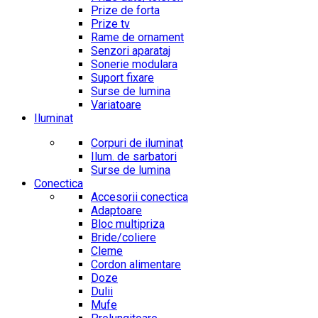
Prize de forta
Prize tv
Rame de ornament
Senzori aparataj
Sonerie modulara
Suport fixare
Surse de lumina
Variatoare
Iluminat
Corpuri de iluminat
Ilum. de sarbatori
Surse de lumina
Conectica
Accesorii conectica
Adaptoare
Bloc multipriza
Bride/coliere
Cleme
Cordon alimentare
Doze
Dulii
Mufe