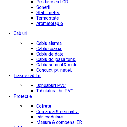
Produse cu LCD
Sonerii
Statii meteo
Termostate
Aromaterapie
Cabluri
Cablu alarma
Cablu coaxial
Cablu de date
Cablu de joasa tens.
Cablu semnal.&contr.
Conduct. pt.inst.el.
Trasee cabluri
Jgheaburi PVC
Tubulatura din PVC
Protectie
Cofrete
Comanda & semnaliz.
Intr. modulare
Masura & compens. ER