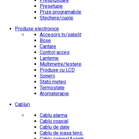
Prelungitoare
Presetupe
Prize programabile
Stechere/cuple
Produse electronice
Accesorii tv/satelit
Boxe
Cantare
Control acces
Lanterne
Multimetre/testere
Produse cu LCD
Sonerii
Statii meteo
Termostate
Aromaterapie
Cabluri
Cablu alarma
Cablu coaxial
Cablu de date
Cablu de joasa tens.
Cablu semnal.&contr.