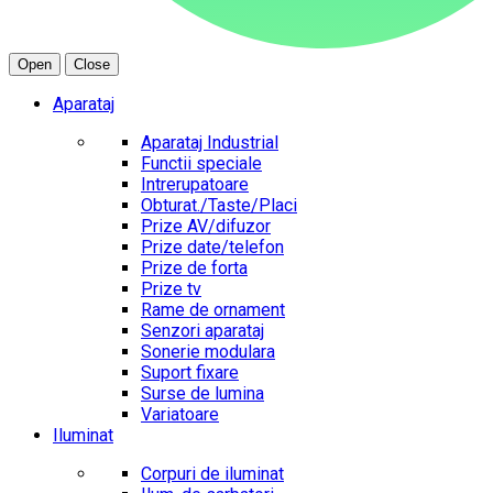
Open
Close
Aparataj
Aparataj Industrial
Functii speciale
Intrerupatoare
Obturat./Taste/Placi
Prize AV/difuzor
Prize date/telefon
Prize de forta
Prize tv
Rame de ornament
Senzori aparataj
Sonerie modulara
Suport fixare
Surse de lumina
Variatoare
Iluminat
Corpuri de iluminat