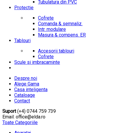
Tubulatura din PVC
Protectie
Cofrete
Comanda & semnaliz.
Intr. modulare
Masura & compens. ER
Tablouri
Accesorii tablouri
Cofrete
Scule si imbracaminte
Despre noi
Alege Gama
Casa inteligenta
Cataloage
Contact
Suport
(+4) 0744 759 739
Email: office@elda.ro
Toate Categoriile
Aparataj