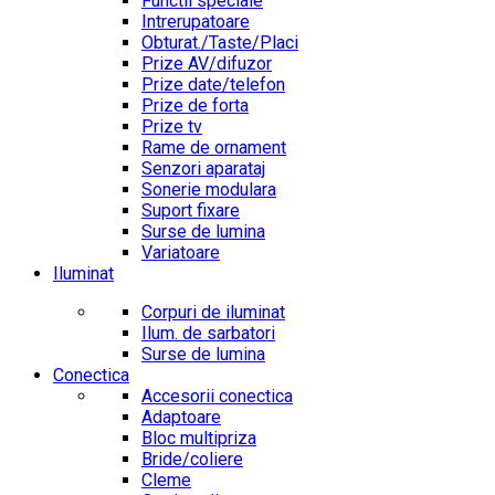
Functii speciale
Intrerupatoare
Obturat./Taste/Placi
Prize AV/difuzor
Prize date/telefon
Prize de forta
Prize tv
Rame de ornament
Senzori aparataj
Sonerie modulara
Suport fixare
Surse de lumina
Variatoare
Iluminat
Corpuri de iluminat
Ilum. de sarbatori
Surse de lumina
Conectica
Accesorii conectica
Adaptoare
Bloc multipriza
Bride/coliere
Cleme