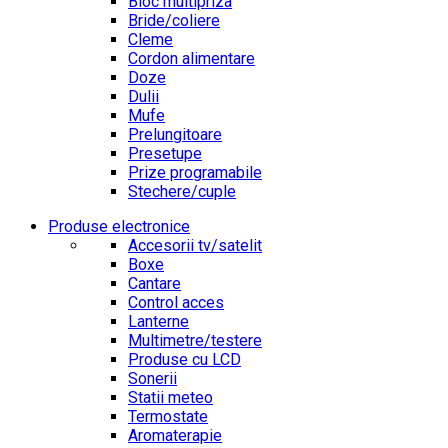
Bloc multipriza
Bride/coliere
Cleme
Cordon alimentare
Doze
Dulii
Mufe
Prelungitoare
Presetupe
Prize programabile
Stechere/cuple
Produse electronice
Accesorii tv/satelit
Boxe
Cantare
Control acces
Lanterne
Multimetre/testere
Produse cu LCD
Sonerii
Statii meteo
Termostate
Aromaterapie