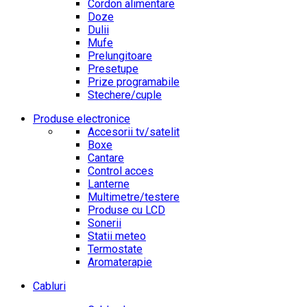
Cordon alimentare
Doze
Dulii
Mufe
Prelungitoare
Presetupe
Prize programabile
Stechere/cuple
Produse electronice
Accesorii tv/satelit
Boxe
Cantare
Control acces
Lanterne
Multimetre/testere
Produse cu LCD
Sonerii
Statii meteo
Termostate
Aromaterapie
Cabluri