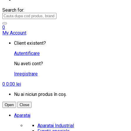
Search for:
0
My Account
Client existent?
Autentificare
Nu aveti cont?
Inregistrare
0
0.00
lei
Nu ai niciun produs în coș.
Open
Close
Aparataj
Aparataj Industrial