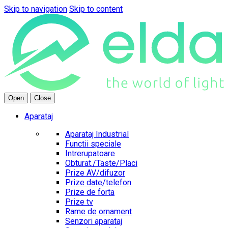
Skip to navigation
Skip to content
Open
Close
Aparataj
Aparataj Industrial
Functii speciale
Intrerupatoare
Obturat./Taste/Placi
Prize AV/difuzor
Prize date/telefon
Prize de forta
Prize tv
Rame de ornament
Senzori aparataj