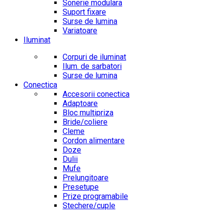
Sonerie modulara
Suport fixare
Surse de lumina
Variatoare
Iluminat
Corpuri de iluminat
Ilum. de sarbatori
Surse de lumina
Conectica
Accesorii conectica
Adaptoare
Bloc multipriza
Bride/coliere
Cleme
Cordon alimentare
Doze
Dulii
Mufe
Prelungitoare
Presetupe
Prize programabile
Stechere/cuple