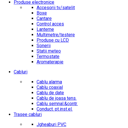
Produse electronice
Accesorii tv/satelit
Boxe
Cantare
Control acces
Lanterne
Multimetre/testere
Produse cu LCD
Sonerii
Statii meteo
Termostate
Aromaterapie
Cabluri
Cablu alarma
Cablu coaxial
Cablu de date
Cablu de joasa tens.
Cablu semnal.&contr.
Conduct. pt.inst.el.
Trasee cabluri
Jgheaburi PVC