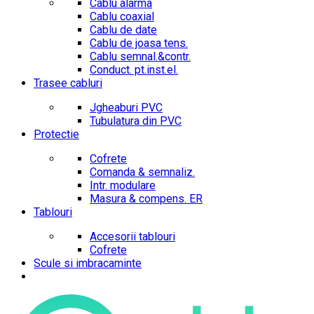
Cablu alarma
Cablu coaxial
Cablu de date
Cablu de joasa tens.
Cablu semnal.&contr.
Conduct. pt.inst.el.
Trasee cabluri
Jgheaburi PVC
Tubulatura din PVC
Protectie
Cofrete
Comanda & semnaliz.
Intr. modulare
Masura & compens. ER
Tablouri
Accesorii tablouri
Cofrete
Scule si imbracaminte