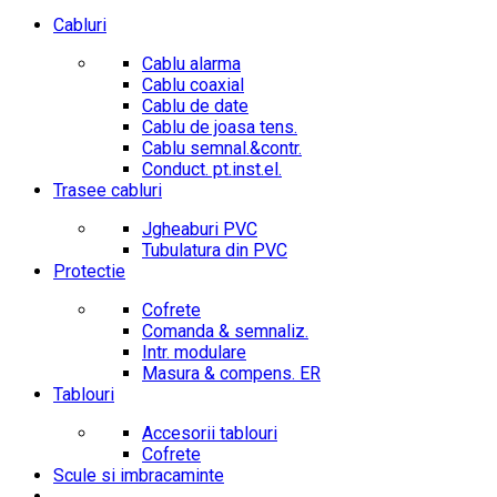
Cabluri
Cablu alarma
Cablu coaxial
Cablu de date
Cablu de joasa tens.
Cablu semnal.&contr.
Conduct. pt.inst.el.
Trasee cabluri
Jgheaburi PVC
Tubulatura din PVC
Protectie
Cofrete
Comanda & semnaliz.
Intr. modulare
Masura & compens. ER
Tablouri
Accesorii tablouri
Cofrete
Scule si imbracaminte