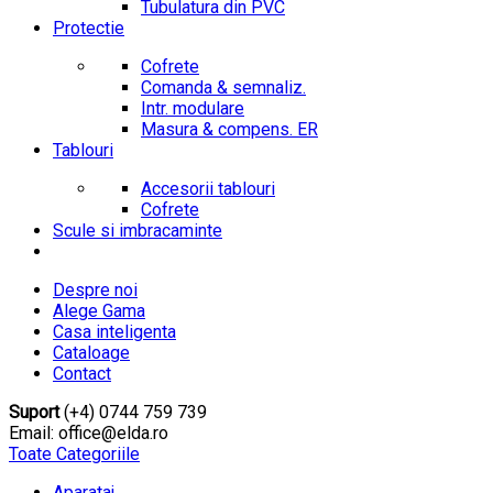
Tubulatura din PVC
Protectie
Cofrete
Comanda & semnaliz.
Intr. modulare
Masura & compens. ER
Tablouri
Accesorii tablouri
Cofrete
Scule si imbracaminte
Despre noi
Alege Gama
Casa inteligenta
Cataloage
Contact
Suport
(+4) 0744 759 739
Email: office@elda.ro
Toate Categoriile
Aparataj