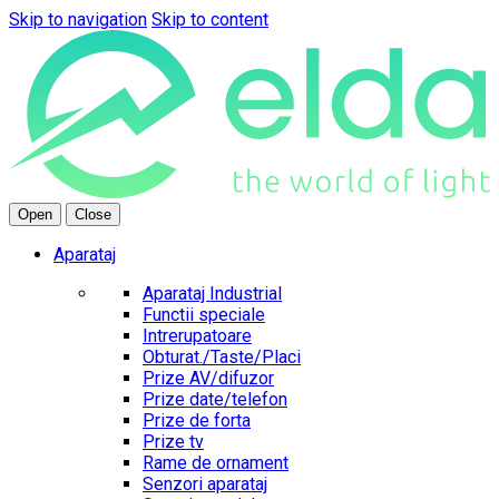
Skip to navigation
Skip to content
Open
Close
Aparataj
Aparataj Industrial
Functii speciale
Intrerupatoare
Obturat./Taste/Placi
Prize AV/difuzor
Prize date/telefon
Prize de forta
Prize tv
Rame de ornament
Senzori aparataj