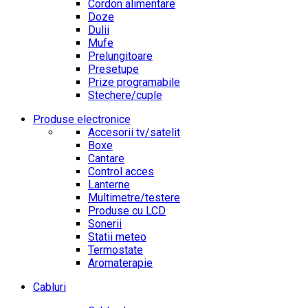
Cordon alimentare
Doze
Dulii
Mufe
Prelungitoare
Presetupe
Prize programabile
Stechere/cuple
Produse electronice
Accesorii tv/satelit
Boxe
Cantare
Control acces
Lanterne
Multimetre/testere
Produse cu LCD
Sonerii
Statii meteo
Termostate
Aromaterapie
Cabluri