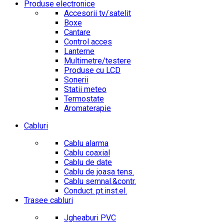
Produse electronice
Accesorii tv/satelit
Boxe
Cantare
Control acces
Lanterne
Multimetre/testere
Produse cu LCD
Sonerii
Statii meteo
Termostate
Aromaterapie
Cabluri
Cablu alarma
Cablu coaxial
Cablu de date
Cablu de joasa tens.
Cablu semnal.&contr.
Conduct. pt.inst.el.
Trasee cabluri
Jgheaburi PVC