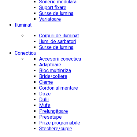
Sonerie modulara
Suport fixare
Surse de lumina
Variatoare
Iluminat
Corpuri de iluminat
Ilum. de sarbatori
Surse de lumina
Conectica
Accesorii conectica
Adaptoare
Bloc multipriza
Bride/coliere
Cleme
Cordon alimentare
Doze
Dulii
Mufe
Prelungitoare
Presetupe
Prize programabile
Stechere/cuple