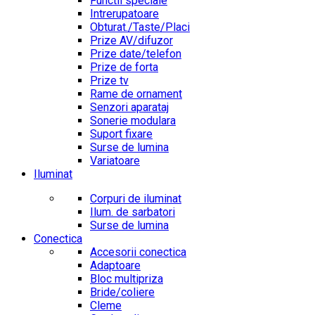
Functii speciale
Intrerupatoare
Obturat./Taste/Placi
Prize AV/difuzor
Prize date/telefon
Prize de forta
Prize tv
Rame de ornament
Senzori aparataj
Sonerie modulara
Suport fixare
Surse de lumina
Variatoare
Iluminat
Corpuri de iluminat
Ilum. de sarbatori
Surse de lumina
Conectica
Accesorii conectica
Adaptoare
Bloc multipriza
Bride/coliere
Cleme