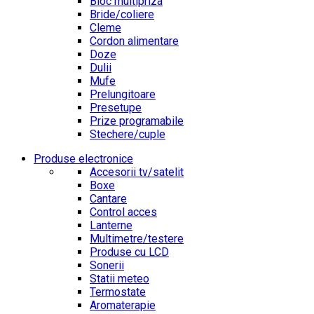
Bloc multipriza
Bride/coliere
Cleme
Cordon alimentare
Doze
Dulii
Mufe
Prelungitoare
Presetupe
Prize programabile
Stechere/cuple
Produse electronice
Accesorii tv/satelit
Boxe
Cantare
Control acces
Lanterne
Multimetre/testere
Produse cu LCD
Sonerii
Statii meteo
Termostate
Aromaterapie