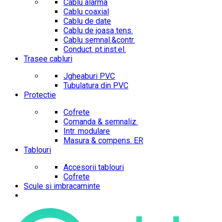
Cablu alarma
Cablu coaxial
Cablu de date
Cablu de joasa tens.
Cablu semnal.&contr.
Conduct. pt.inst.el.
Trasee cabluri
Jgheaburi PVC
Tubulatura din PVC
Protectie
Cofrete
Comanda & semnaliz.
Intr. modulare
Masura & compens. ER
Tablouri
Accesorii tablouri
Cofrete
Scule si imbracaminte