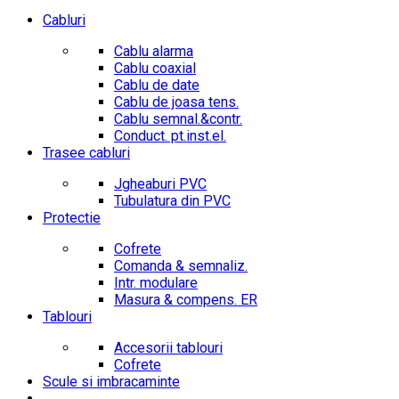
Cabluri
Cablu alarma
Cablu coaxial
Cablu de date
Cablu de joasa tens.
Cablu semnal.&contr.
Conduct. pt.inst.el.
Trasee cabluri
Jgheaburi PVC
Tubulatura din PVC
Protectie
Cofrete
Comanda & semnaliz.
Intr. modulare
Masura & compens. ER
Tablouri
Accesorii tablouri
Cofrete
Scule si imbracaminte