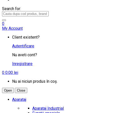
Search for:
0
My Account
Client existent?
Autentificare
Nu aveti cont?
Inregistrare
0
0.00
lei
Nu ai niciun produs în coș.
Open
Close
Aparataj
Aparataj Industrial