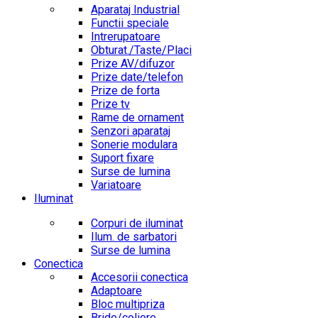
Aparataj Industrial
Functii speciale
Intrerupatoare
Obturat./Taste/Placi
Prize AV/difuzor
Prize date/telefon
Prize de forta
Prize tv
Rame de ornament
Senzori aparataj
Sonerie modulara
Suport fixare
Surse de lumina
Variatoare
Iluminat
Corpuri de iluminat
Ilum. de sarbatori
Surse de lumina
Conectica
Accesorii conectica
Adaptoare
Bloc multipriza
Bride/coliere