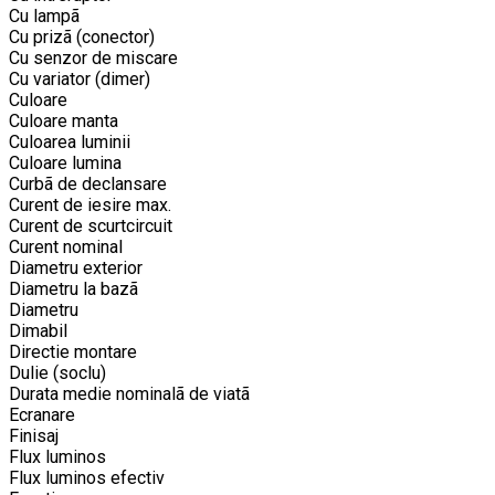
Cu lampã
Cu prizã (conector)
Cu senzor de miscare
Cu variator (dimer)
Culoare
Culoare manta
Culoarea luminii
Culoare lumina
Curbã de declansare
Curent de iesire max.
Curent de scurtcircuit
Curent nominal
Diametru exterior
Diametru la bazã
Diametru
Dimabil
Directie montare
Dulie (soclu)
Durata medie nominalã de viatã
Ecranare
Finisaj
Flux luminos
Flux luminos efectiv