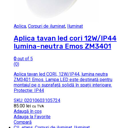
Aplica
,
Corpuri de iluminat
,
Iluminat
Aplica tavan led cori 12W/IP44
lumina-neutra Emos ZM3401
0
out of 5
(0)
Aplica tavan led CORI, 12W/IP44, lumina neutra
ZM3401 Emos. Lampa LED este destinată pentru
montajul pe o suprafață solidă în spații interioare.
Protecție: IP44
SKU: 02010603105724
85.00
lei
cu TVA
Adaugă în coș
Adauga la Favorite
Compară
CIL etans
,
Corpuri de iluminat
,
Iluminat