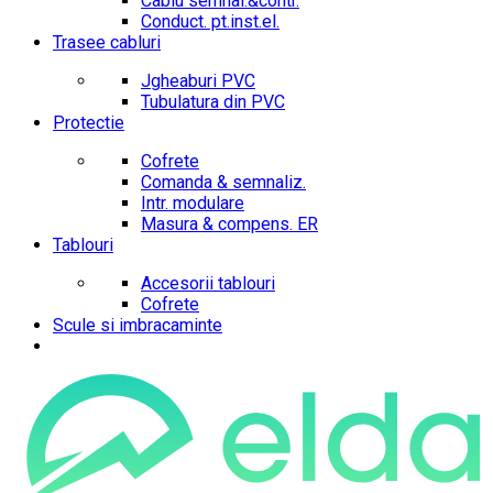
Cablu semnal.&contr.
Conduct. pt.inst.el.
Trasee cabluri
Jgheaburi PVC
Tubulatura din PVC
Protectie
Cofrete
Comanda & semnaliz.
Intr. modulare
Masura & compens. ER
Tablouri
Accesorii tablouri
Cofrete
Scule si imbracaminte