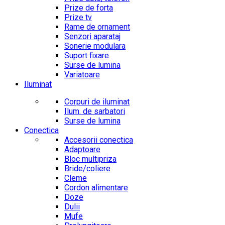
Prize de forta
Prize tv
Rame de ornament
Senzori aparataj
Sonerie modulara
Suport fixare
Surse de lumina
Variatoare
Iluminat
Corpuri de iluminat
Ilum. de sarbatori
Surse de lumina
Conectica
Accesorii conectica
Adaptoare
Bloc multipriza
Bride/coliere
Cleme
Cordon alimentare
Doze
Dulii
Mufe