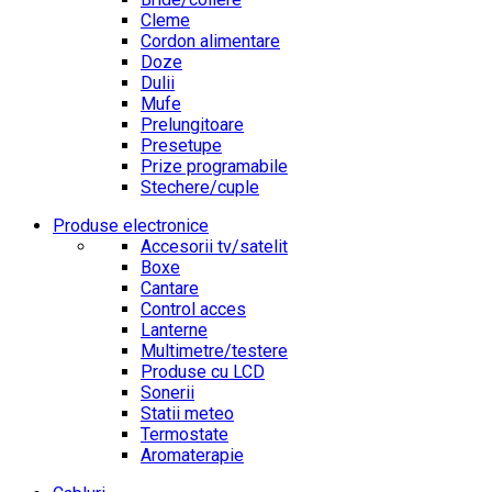
Cleme
Cordon alimentare
Doze
Dulii
Mufe
Prelungitoare
Presetupe
Prize programabile
Stechere/cuple
Produse electronice
Accesorii tv/satelit
Boxe
Cantare
Control acces
Lanterne
Multimetre/testere
Produse cu LCD
Sonerii
Statii meteo
Termostate
Aromaterapie