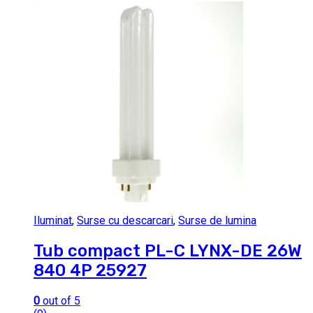
Iluminat
,
Surse cu descarcari
,
Surse de lumina
Tub compact PL-C LYNX-DE 26W
840 4P 25927
0
out of 5