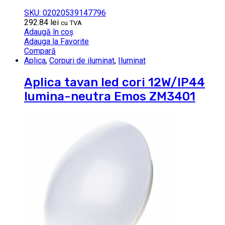
SKU: 02020539147796
292.84
lei
cu TVA
Adaugă în coș
Adauga la Favorite
Compară
Aplica
,
Corpuri de iluminat
,
Iluminat
Aplica tavan led cori 12W/IP44
lumina-neutra Emos ZM3401