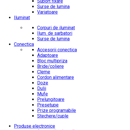
Suport fixare
Surse de lumina
Variatoare
Iluminat
Corpuri de iluminat
Ilum. de sarbatori
Surse de lumina
Conectica
Accesorii conectica
Adaptoare
Bloc multipriza
Bride/coliere
Cleme
Cordon alimentare
Doze
Dulii
Mufe
Prelungitoare
Presetupe
Prize programabile
Stechere/cuple
Produse electronice