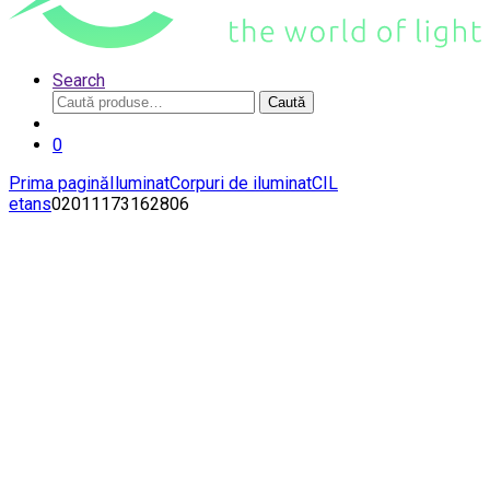
Search
Caută
Caută
după:
0
Prima pagină
Iluminat
Corpuri de iluminat
CIL
etans
02011173162806