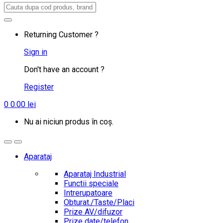
Search
for:
Returning Customer ?
Sign in
Don't have an account ?
Register
0
0.00
lei
Nu ai niciun produs în coș.
Aparataj
Aparataj Industrial
Functii speciale
Intrerupatoare
Obturat./Taste/Placi
Prize AV/difuzor
Prize date/telefon