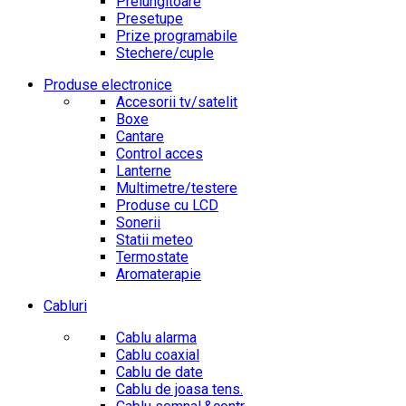
Prelungitoare
Presetupe
Prize programabile
Stechere/cuple
Produse electronice
Accesorii tv/satelit
Boxe
Cantare
Control acces
Lanterne
Multimetre/testere
Produse cu LCD
Sonerii
Statii meteo
Termostate
Aromaterapie
Cabluri
Cablu alarma
Cablu coaxial
Cablu de date
Cablu de joasa tens.