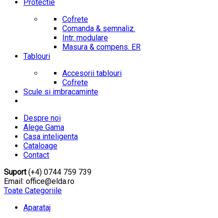
Protectie
Cofrete
Comanda & semnaliz.
Intr. modulare
Masura & compens. ER
Tablouri
Accesorii tablouri
Cofrete
Scule si imbracaminte
Despre noi
Alege Gama
Casa inteligenta
Cataloage
Contact
Suport
(+4) 0744 759 739
Email: office@elda.ro
Toate Categoriile
Aparataj