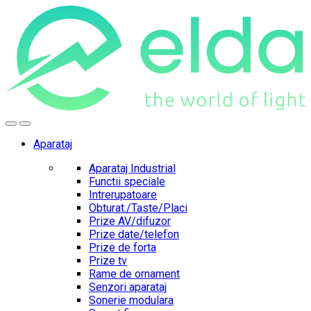
Skip
Skip
to
to
navigation
content
Aparataj
Aparataj Industrial
Functii speciale
Intrerupatoare
Obturat./Taste/Placi
Prize AV/difuzor
Prize date/telefon
Prize de forta
Prize tv
Rame de ornament
Senzori aparataj
Sonerie modulara