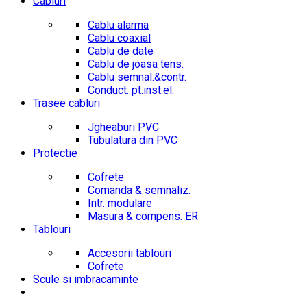
Cabluri
Cablu alarma
Cablu coaxial
Cablu de date
Cablu de joasa tens.
Cablu semnal.&contr.
Conduct. pt.inst.el.
Trasee cabluri
Jgheaburi PVC
Tubulatura din PVC
Protectie
Cofrete
Comanda & semnaliz.
Intr. modulare
Masura & compens. ER
Tablouri
Accesorii tablouri
Cofrete
Scule si imbracaminte