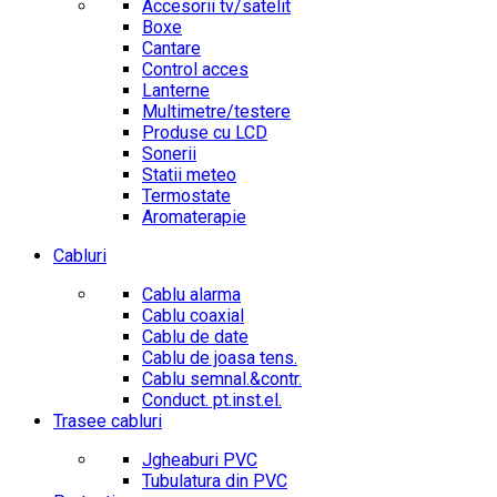
Accesorii tv/satelit
Boxe
Cantare
Control acces
Lanterne
Multimetre/testere
Produse cu LCD
Sonerii
Statii meteo
Termostate
Aromaterapie
Cabluri
Cablu alarma
Cablu coaxial
Cablu de date
Cablu de joasa tens.
Cablu semnal.&contr.
Conduct. pt.inst.el.
Trasee cabluri
Jgheaburi PVC
Tubulatura din PVC