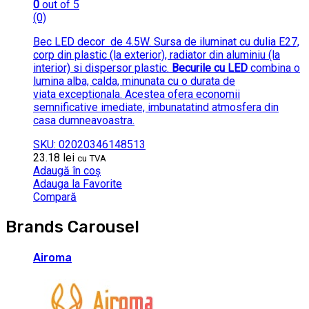
0
out of 5
(0)
Bec LED decor de 4.5W. Sursa de iluminat cu dulia E27,
corp din plastic (la exterior), radiator din aluminiu (la
interior) si dispersor plastic.
Becurile cu LED
combina o
lumina alba, calda, minunata cu o durata de
viata exceptionala. Acestea ofera economii
semnificative imediate, imbunatatind atmosfera din
casa dumneavoastra.
SKU: 02020346148513
23.18
lei
cu TVA
Adaugă în coș
Adauga la Favorite
Compară
Brands Carousel
Airoma