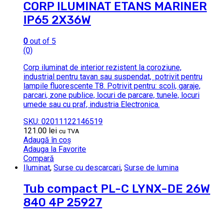
CORP ILUMINAT ETANS MARINER
IP65 2X36W
0
out of 5
(0)
Corp iluminat de interior rezistent la coroziune,
industrial pentru tavan sau suspendat, potrivit pentru
lampile fluorescente T8. Potrivit pentru: scoli, garaje,
parcari, zone publice, locuri de parcare, tunele, locuri
umede sau cu praf, industria Electronica.
SKU: 02011122146519
121.00
lei
cu TVA
Adaugă în coș
Adauga la Favorite
Compară
Iluminat
,
Surse cu descarcari
,
Surse de lumina
Tub compact PL-C LYNX-DE 26W
840 4P 25927