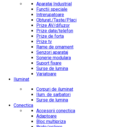
Aparataj Industrial
Functii speciale
Intrerupatoare
Obturat./Taste/Placi
Prize AV/difuzor
Prize date/telefon
Prize de forta
Prize tv
Rame de ornament
Senzori aparataj
Sonerie modulara
Suport fixare
Surse de lumina
Variatoare
Iluminat
Corpuri de iluminat
Ilum. de sarbatori
Surse de lumina
Conectica
Accesorii conectica
Adaptoare
Bloc multipriza
Bride/coliere