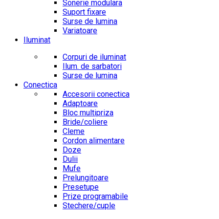
Sonerie modulara
Suport fixare
Surse de lumina
Variatoare
Iluminat
Corpuri de iluminat
Ilum. de sarbatori
Surse de lumina
Conectica
Accesorii conectica
Adaptoare
Bloc multipriza
Bride/coliere
Cleme
Cordon alimentare
Doze
Dulii
Mufe
Prelungitoare
Presetupe
Prize programabile
Stechere/cuple