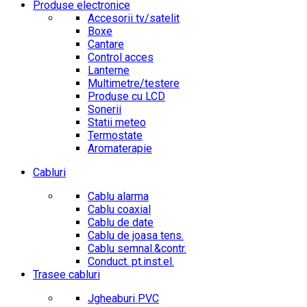
Produse electronice
Accesorii tv/satelit
Boxe
Cantare
Control acces
Lanterne
Multimetre/testere
Produse cu LCD
Sonerii
Statii meteo
Termostate
Aromaterapie
Cabluri
Cablu alarma
Cablu coaxial
Cablu de date
Cablu de joasa tens.
Cablu semnal.&contr.
Conduct. pt.inst.el.
Trasee cabluri
Jgheaburi PVC