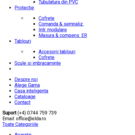
Tubulatura din PVC
Protectie
Cofrete
Comanda & semnaliz.
Intr. modulare
Masura & compens. ER
Tablouri
Accesorii tablouri
Cofrete
Scule si imbracaminte
Despre noi
Alege Gama
Casa inteligenta
Cataloage
Contact
Suport
(+4) 0744 759 739
Email: office@elda.ro
Toate Categoriile
Aparataj