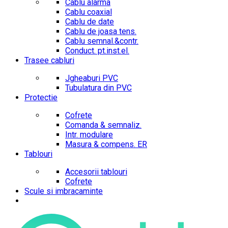
Cablu alarma
Cablu coaxial
Cablu de date
Cablu de joasa tens.
Cablu semnal.&contr.
Conduct. pt.inst.el.
Trasee cabluri
Jgheaburi PVC
Tubulatura din PVC
Protectie
Cofrete
Comanda & semnaliz.
Intr. modulare
Masura & compens. ER
Tablouri
Accesorii tablouri
Cofrete
Scule si imbracaminte