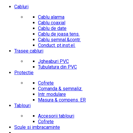
Cabluri
Cablu alarma
Cablu coaxial
Cablu de date
Cablu de joasa tens.
Cablu semnal.&contr.
Conduct. pt.inst.el.
Trasee cabluri
Jgheaburi PVC
Tubulatura din PVC
Protectie
Cofrete
Comanda & semnaliz.
Intr. modulare
Masura & compens. ER
Tablouri
Accesorii tablouri
Cofrete
Scule si imbracaminte