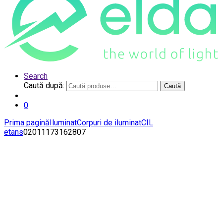
Search
Caută după:
Caută
0
Prima pagină
Iluminat
Corpuri de iluminat
CIL
etans
02011173162807