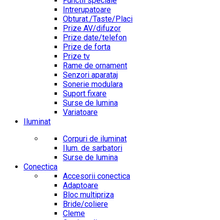
Functii speciale
Intrerupatoare
Obturat./Taste/Placi
Prize AV/difuzor
Prize date/telefon
Prize de forta
Prize tv
Rame de ornament
Senzori aparataj
Sonerie modulara
Suport fixare
Surse de lumina
Variatoare
Iluminat
Corpuri de iluminat
Ilum. de sarbatori
Surse de lumina
Conectica
Accesorii conectica
Adaptoare
Bloc multipriza
Bride/coliere
Cleme