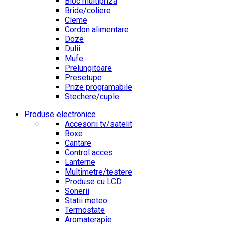
Bloc multipriza
Bride/coliere
Cleme
Cordon alimentare
Doze
Dulii
Mufe
Prelungitoare
Presetupe
Prize programabile
Stechere/cuple
Produse electronice
Accesorii tv/satelit
Boxe
Cantare
Control acces
Lanterne
Multimetre/testere
Produse cu LCD
Sonerii
Statii meteo
Termostate
Aromaterapie