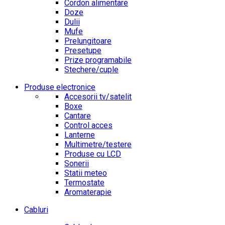
Cordon alimentare
Doze
Dulii
Mufe
Prelungitoare
Presetupe
Prize programabile
Stechere/cuple
Produse electronice
Accesorii tv/satelit
Boxe
Cantare
Control acces
Lanterne
Multimetre/testere
Produse cu LCD
Sonerii
Statii meteo
Termostate
Aromaterapie
Cabluri