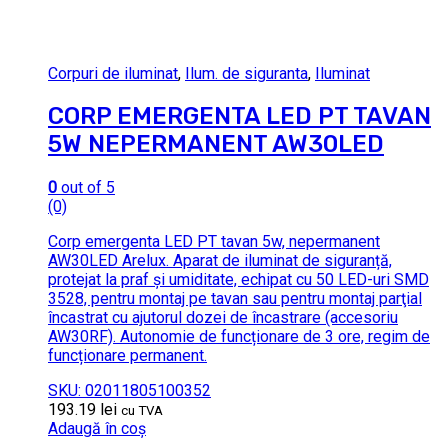
Corpuri de iluminat
,
Ilum. de siguranta
,
Iluminat
CORP EMERGENTA LED PT TAVAN
5W NEPERMANENT AW30LED
0
out of 5
(0)
Corp emergenta LED PT tavan 5w, nepermanent
AW30LED Arelux. Aparat de iluminat de siguranță,
protejat la praf şi umiditate, echipat cu 50 LED-uri SMD
3528, pentru montaj pe tavan sau pentru montaj parţial
încastrat cu ajutorul dozei de încastrare (accesoriu
AW30RF). Autonomie de funcționare de 3 ore, regim de
funcționare permanent.
SKU: 02011805100352
193.19
lei
cu TVA
Adaugă în coș