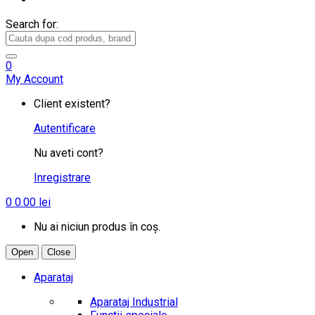
Search for:
0
My Account
Client existent?
Autentificare
Nu aveti cont?
Inregistrare
0
0.00
lei
Nu ai niciun produs în coș.
Open
Close
Aparataj
Aparataj Industrial