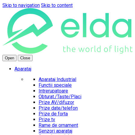
Skip to navigation
Skip to content
Open
Close
Aparataj
Aparataj Industrial
Functii speciale
Intrerupatoare
Obturat./Taste/Placi
Prize AV/difuzor
Prize date/telefon
Prize de forta
Prize tv
Rame de ornament
Senzori aparataj