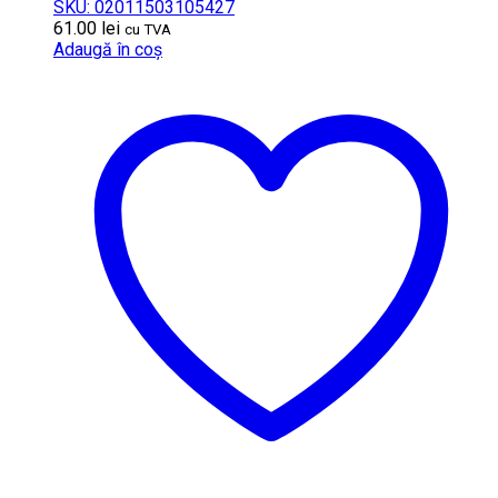
SKU: 02011503105427
61.00
lei
cu TVA
Adaugă în coș