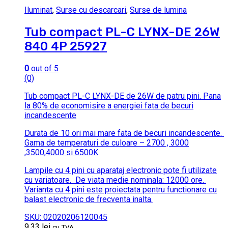
Iluminat
,
Surse cu descarcari
,
Surse de lumina
Tub compact PL-C LYNX-DE 26W
840 4P 25927
0
out of 5
(0)
Tub compact PL-C LYNX-DE de 26W de patru pini.
Pana
la 80% de economisire a energiei fata de becuri
incandescente
Durata de 10 ori mai mare fata de becuri incandescente.
Gama de temperaturi de culoare – 2700 , 3000
,3500,4000 si 6500K
Lampile cu 4 pini cu aparataj electronic pote fi utilizate
cu variatoare.
De viata medie nominala: 12000 ore.
Varianta cu 4 pini este proiectata pentru functionare cu
balast electronic de frecventa inalta.
SKU: 02020206120045
9.33
lei
cu TVA