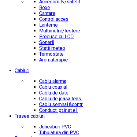
Accesorii tv/satelit
Boxe
Cantare
Control acces
Lanterne
Multimetre/testere
Produse cu LCD
Sonerii
Statii meteo
Termostate
Aromaterapie
Cabluri
Cablu alarma
Cablu coaxial
Cablu de date
Cablu de joasa tens.
Cablu semnal.&contr.
Conduct. pt.inst.el.
Trasee cabluri
Jgheaburi PVC
Tubulatura din PVC