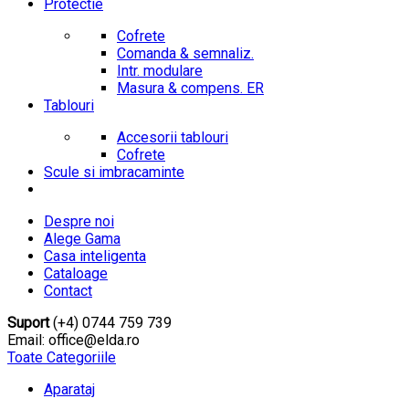
Protectie
Cofrete
Comanda & semnaliz.
Intr. modulare
Masura & compens. ER
Tablouri
Accesorii tablouri
Cofrete
Scule si imbracaminte
Despre noi
Alege Gama
Casa inteligenta
Cataloage
Contact
Suport
(+4) 0744 759 739
Email: office@elda.ro
Toate Categoriile
Aparataj