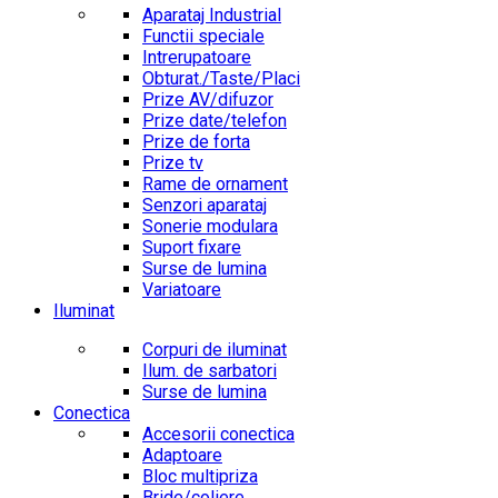
Aparataj Industrial
Functii speciale
Intrerupatoare
Obturat./Taste/Placi
Prize AV/difuzor
Prize date/telefon
Prize de forta
Prize tv
Rame de ornament
Senzori aparataj
Sonerie modulara
Suport fixare
Surse de lumina
Variatoare
Iluminat
Corpuri de iluminat
Ilum. de sarbatori
Surse de lumina
Conectica
Accesorii conectica
Adaptoare
Bloc multipriza
Bride/coliere