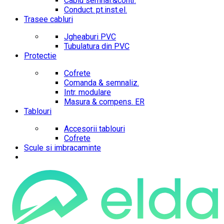
Cablu semnal.&contr.
Conduct. pt.inst.el.
Trasee cabluri
Jgheaburi PVC
Tubulatura din PVC
Protectie
Cofrete
Comanda & semnaliz.
Intr. modulare
Masura & compens. ER
Tablouri
Accesorii tablouri
Cofrete
Scule si imbracaminte