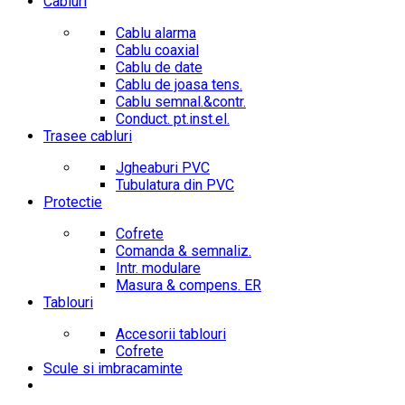
Cabluri
Cablu alarma
Cablu coaxial
Cablu de date
Cablu de joasa tens.
Cablu semnal.&contr.
Conduct. pt.inst.el.
Trasee cabluri
Jgheaburi PVC
Tubulatura din PVC
Protectie
Cofrete
Comanda & semnaliz.
Intr. modulare
Masura & compens. ER
Tablouri
Accesorii tablouri
Cofrete
Scule si imbracaminte