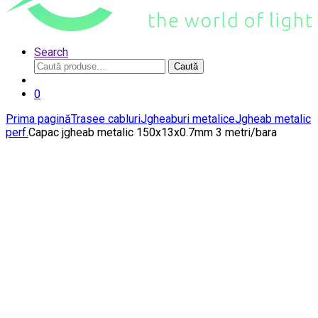
Search
Caută
Caută
după:
0
Prima pagină
Trasee cabluri
Jgheaburi metalice
Jgheab metalic
perf.
Capac jgheab metalic 150x13x0.7mm 3 metri/bara