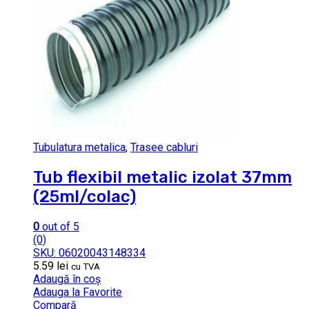
Tubulatura metalica
,
Trasee cabluri
Tub flexibil metalic izolat 37mm
(25ml/colac)
0
out of 5
(0)
SKU: 06020043148334
5.59
lei
cu TVA
Adaugă în coș
Adauga la Favorite
Compară