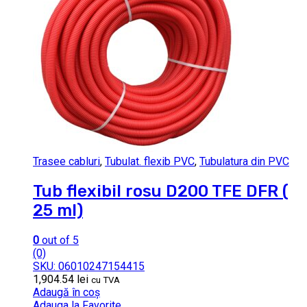
Trasee cabluri
,
Tubulat. flexib PVC
,
Tubulatura din PVC
Tub flexibil rosu D200 TFE DFR (
25 ml)
0
out of 5
(0)
SKU: 06010247154415
1,904.54
lei
cu TVA
Adaugă în coș
Adauga la Favorite