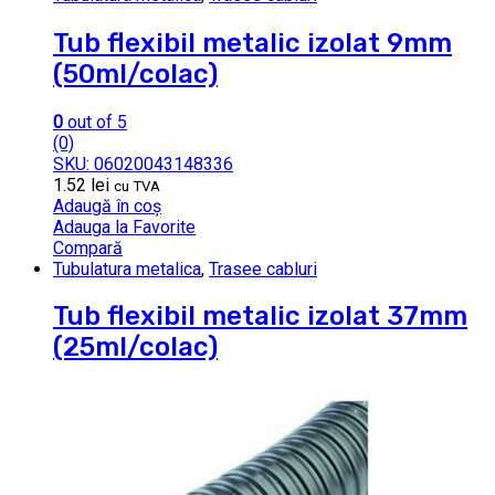
Tub flexibil metalic izolat 9mm
(50ml/colac)
0
out of 5
(0)
SKU: 06020043148336
1.52
lei
cu TVA
Adaugă în coș
Adauga la Favorite
Compară
Tubulatura metalica
,
Trasee cabluri
Tub flexibil metalic izolat 37mm
(25ml/colac)