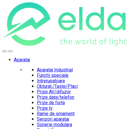
Skip
Skip
to
to
navigation
content
Aparataj
Aparataj Industrial
Functii speciale
Intrerupatoare
Obturat./Taste/Placi
Prize AV/difuzor
Prize date/telefon
Prize de forta
Prize tv
Rame de ornament
Senzori aparataj
Sonerie modulara