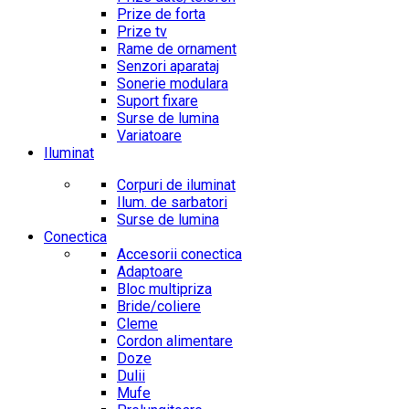
Prize de forta
Prize tv
Rame de ornament
Senzori aparataj
Sonerie modulara
Suport fixare
Surse de lumina
Variatoare
Iluminat
Corpuri de iluminat
Ilum. de sarbatori
Surse de lumina
Conectica
Accesorii conectica
Adaptoare
Bloc multipriza
Bride/coliere
Cleme
Cordon alimentare
Doze
Dulii
Mufe