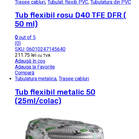
Trasee cabluri
,
Tubulat. flexib PVC
,
Tubulatura din PVC
Tub flexibil rosu D40 TFE DFR (
50 ml)
0
out of 5
(0)
SKU: 06010247145640
211.75
lei
cu TVA
Adaugă în coș
Adauga la Favorite
Compară
Tubulatura metalica
,
Trasee cabluri
Tub flexibil metalic 50
(25ml/colac)