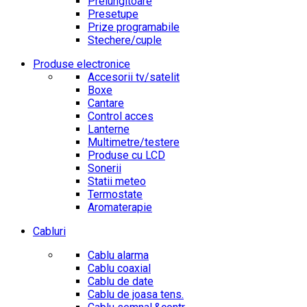
Prelungitoare
Presetupe
Prize programabile
Stechere/cuple
Produse electronice
Accesorii tv/satelit
Boxe
Cantare
Control acces
Lanterne
Multimetre/testere
Produse cu LCD
Sonerii
Statii meteo
Termostate
Aromaterapie
Cabluri
Cablu alarma
Cablu coaxial
Cablu de date
Cablu de joasa tens.