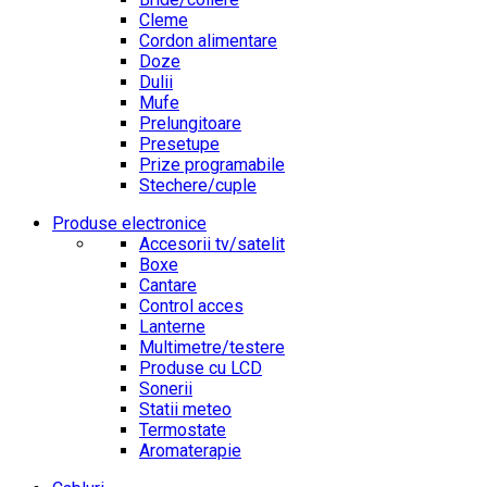
Cleme
Cordon alimentare
Doze
Dulii
Mufe
Prelungitoare
Presetupe
Prize programabile
Stechere/cuple
Produse electronice
Accesorii tv/satelit
Boxe
Cantare
Control acces
Lanterne
Multimetre/testere
Produse cu LCD
Sonerii
Statii meteo
Termostate
Aromaterapie