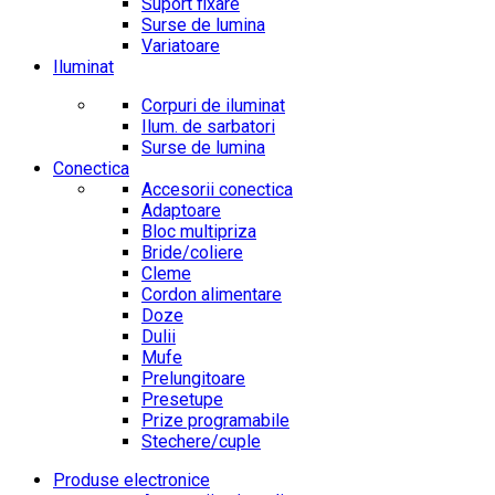
Suport fixare
Surse de lumina
Variatoare
Iluminat
Corpuri de iluminat
Ilum. de sarbatori
Surse de lumina
Conectica
Accesorii conectica
Adaptoare
Bloc multipriza
Bride/coliere
Cleme
Cordon alimentare
Doze
Dulii
Mufe
Prelungitoare
Presetupe
Prize programabile
Stechere/cuple
Produse electronice