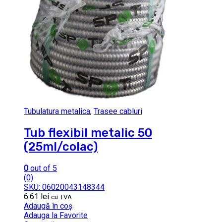
Tubulatura metalica
,
Trasee cabluri
Tub flexibil metalic 50
(25ml/colac)
0
out of 5
(0)
SKU: 06020043148344
6.61
lei
cu TVA
Adaugă în coș
Adauga la Favorite