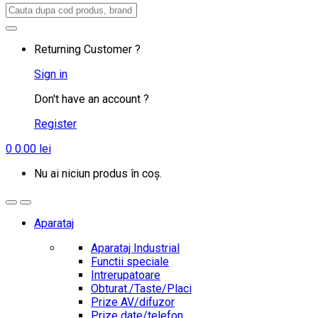
Search
for:
Returning Customer ?
Sign in
Don't have an account ?
Register
0
0.00
lei
Nu ai niciun produs în coș.
Aparataj
Aparataj Industrial
Functii speciale
Intrerupatoare
Obturat./Taste/Placi
Prize AV/difuzor
Prize date/telefon