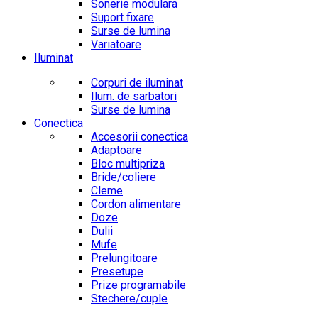
Sonerie modulara
Suport fixare
Surse de lumina
Variatoare
Iluminat
Corpuri de iluminat
Ilum. de sarbatori
Surse de lumina
Conectica
Accesorii conectica
Adaptoare
Bloc multipriza
Bride/coliere
Cleme
Cordon alimentare
Doze
Dulii
Mufe
Prelungitoare
Presetupe
Prize programabile
Stechere/cuple