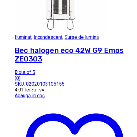
Iluminat
,
Incandescent
,
Surse de lumina
Bec halogen eco 42W G9 Emos
ZE0303
0
out of 5
(0)
SKU: 02020103105155
4.01
lei
cu TVA
Adaugă în coș