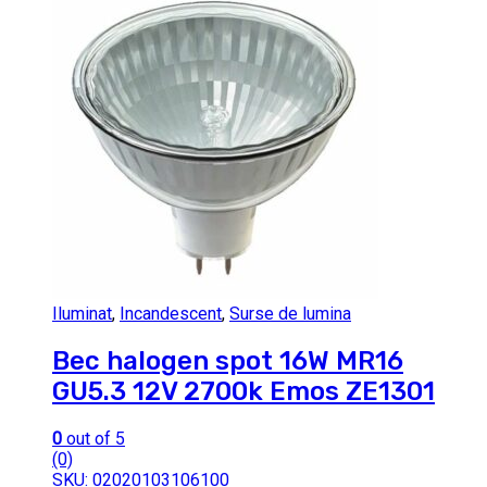
Iluminat
,
Incandescent
,
Surse de lumina
Bec halogen spot 16W MR16
GU5.3 12V 2700k Emos ZE1301
0
out of 5
(0)
SKU: 02020103106100