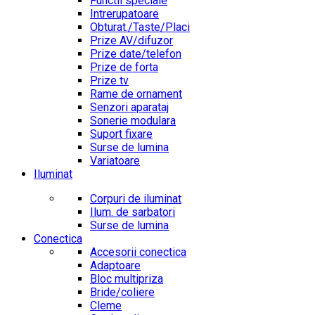
Functii speciale
Intrerupatoare
Obturat./Taste/Placi
Prize AV/difuzor
Prize date/telefon
Prize de forta
Prize tv
Rame de ornament
Senzori aparataj
Sonerie modulara
Suport fixare
Surse de lumina
Variatoare
Iluminat
Corpuri de iluminat
Ilum. de sarbatori
Surse de lumina
Conectica
Accesorii conectica
Adaptoare
Bloc multipriza
Bride/coliere
Cleme