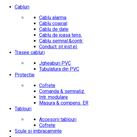
Cabluri
Cablu alarma
Cablu coaxial
Cablu de date
Cablu de joasa tens.
Cablu semnal.&contr.
Conduct. pt.inst.el.
Trasee cabluri
Jgheaburi PVC
Tubulatura din PVC
Protectie
Cofrete
Comanda & semnaliz.
Intr. modulare
Masura & compens. ER
Tablouri
Accesorii tablouri
Cofrete
Scule si imbracaminte