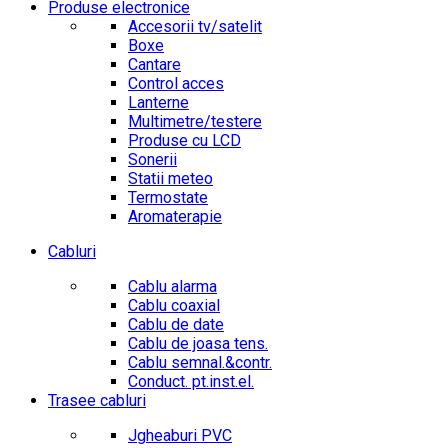
Produse electronice
Accesorii tv/satelit
Boxe
Cantare
Control acces
Lanterne
Multimetre/testere
Produse cu LCD
Sonerii
Statii meteo
Termostate
Aromaterapie
Cabluri
Cablu alarma
Cablu coaxial
Cablu de date
Cablu de joasa tens.
Cablu semnal.&contr.
Conduct. pt.inst.el.
Trasee cabluri
Jgheaburi PVC