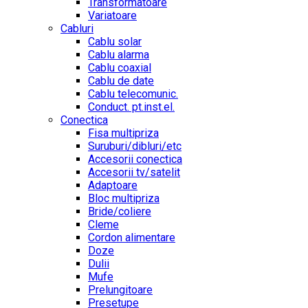
Transformatoare
Variatoare
Cabluri
Cablu solar
Cablu alarma
Cablu coaxial
Cablu de date
Cablu telecomunic.
Conduct. pt.inst.el.
Conectica
Fisa multipriza
Suruburi/dibluri/etc
Accesorii conectica
Accesorii tv/satelit
Adaptoare
Bloc multipriza
Bride/coliere
Cleme
Cordon alimentare
Doze
Dulii
Mufe
Prelungitoare
Presetupe