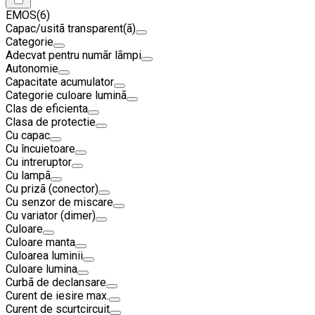
EMOS
(6)
Capac/usitã transparent(ã)
Categorie
Adecvat pentru numãr lãmpi
Autonomie
Capacitate acumulator
Categorie culoare luminã
Clas de eficienta
Clasa de protectie
Cu capac
Cu încuietoare
Cu intreruptor
Cu lampã
Cu prizã (conector)
Cu senzor de miscare
Cu variator (dimer)
Culoare
Culoare manta
Culoarea luminii
Culoare lumina
Curbã de declansare
Curent de iesire max.
Curent de scurtcircuit