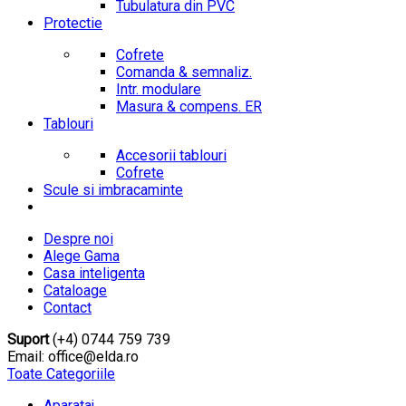
Tubulatura din PVC
Protectie
Cofrete
Comanda & semnaliz.
Intr. modulare
Masura & compens. ER
Tablouri
Accesorii tablouri
Cofrete
Scule si imbracaminte
Despre noi
Alege Gama
Casa inteligenta
Cataloage
Contact
Suport
(+4) 0744 759 739
Email: office@elda.ro
Toate Categoriile
Aparataj