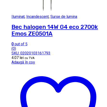
Iluminat
,
Incandescent
,
Surse de lumina
Bec halogen 14W G4 eco 2700k
Emos ZE0501A
0
out of 5
(0)
SKU: 02020103161793
4.07
lei
cu TVA
Adaugă în coș