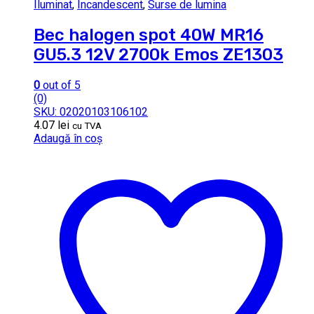
Iluminat
,
Incandescent
,
Surse de lumina
Bec halogen spot 40W MR16
GU5.3 12V 2700k Emos ZE1303
0
out of 5
(0)
SKU: 02020103106102
4.07
lei
cu TVA
Adaugă în coș