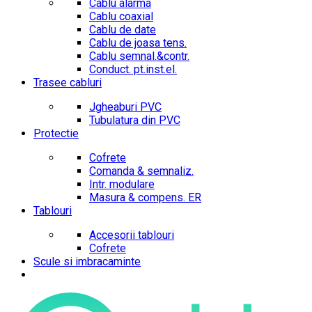
Cablu alarma
Cablu coaxial
Cablu de date
Cablu de joasa tens.
Cablu semnal.&contr.
Conduct. pt.inst.el.
Trasee cabluri
Jgheaburi PVC
Tubulatura din PVC
Protectie
Cofrete
Comanda & semnaliz.
Intr. modulare
Masura & compens. ER
Tablouri
Accesorii tablouri
Cofrete
Scule si imbracaminte