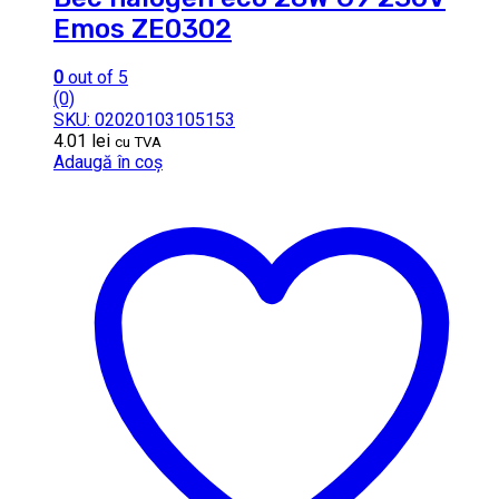
Emos ZE0302
0
out of 5
(0)
SKU: 02020103105153
4.01
lei
cu TVA
Adaugă în coș