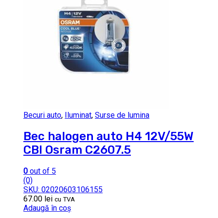
Becuri auto
,
Iluminat
,
Surse de lumina
Bec halogen auto H4 12V/55W
CBI Osram C2607.5
0
out of 5
(0)
SKU: 02020603106155
67.00
lei
cu TVA
Adaugă în coș