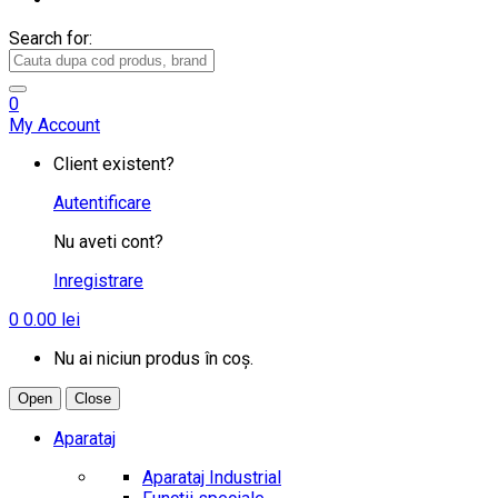
Search for:
0
My Account
Client existent?
Autentificare
Nu aveti cont?
Inregistrare
0
0.00
lei
Nu ai niciun produs în coș.
Open
Close
Aparataj
Aparataj Industrial