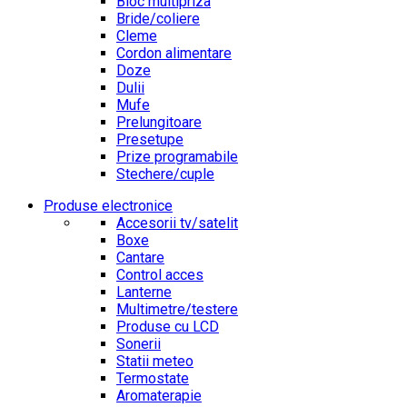
Bloc multipriza
Bride/coliere
Cleme
Cordon alimentare
Doze
Dulii
Mufe
Prelungitoare
Presetupe
Prize programabile
Stechere/cuple
Produse electronice
Accesorii tv/satelit
Boxe
Cantare
Control acces
Lanterne
Multimetre/testere
Produse cu LCD
Sonerii
Statii meteo
Termostate
Aromaterapie