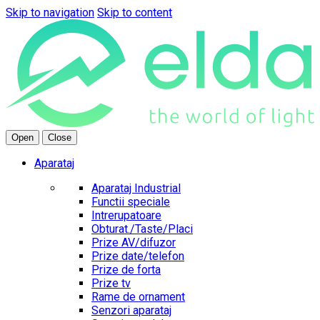
Skip to navigation
Skip to content
Open
Close
Aparataj
Aparataj Industrial
Functii speciale
Intrerupatoare
Obturat./Taste/Placi
Prize AV/difuzor
Prize date/telefon
Prize de forta
Prize tv
Rame de ornament
Senzori aparataj