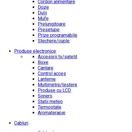
Cordon alimentare
Doze
Dulii
Mufe
Prelungitoare
Presetupe
Prize programabile
Stechere/cuple
Produse electronice
Accesorii tv/satelit
Boxe
Cantare
Control acces
Lanterne
Multimetre/testere
Produse cu LCD
Sonerii
Statii meteo
Termostate
Aromaterapie
Cabluri