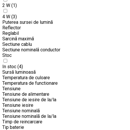
2 W
(1)
4 W
(3)
Puterea sursei de luminã
Reflector
Reglabil
Sarcinã maximã
Sectiune cablu
Sectiune nominalã conductor
Stoc
In stoc
(4)
Sursã luminoasã
Temperatura de culoare
Temperatura de functionare
Tensiune
Tensiune de alimentare
Tensiune de iesire de la/la
Tensiune iesire
Tensiune nominalã
Tensiune nominalã de la/la
Timp de reincarcare
Tip baterie