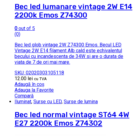
Bec led lumanare vintage 2W E14
2200k Emos Z74300
0
out of 5
(0)
Bec led glob vintage 2W Z74300 Emos. Becul LED
Vintage 2W E14 filament Alb cald este echivalentul
becului cu incandescenta de 34W si are o durata de
viata de 7 de ori mai mare.
SKU: 02020303105118
12.00
lei
cu TVA
Adaugă în coș
Adauga la Favorite
Compară
Iluminat
,
Surse cu LED
,
Surse de lumina
Bec led normal vintage ST64 4W
E27 2200k Emos Z74302