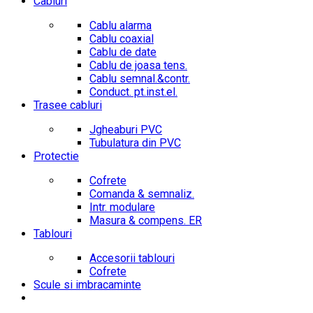
Cabluri
Cablu alarma
Cablu coaxial
Cablu de date
Cablu de joasa tens.
Cablu semnal.&contr.
Conduct. pt.inst.el.
Trasee cabluri
Jgheaburi PVC
Tubulatura din PVC
Protectie
Cofrete
Comanda & semnaliz.
Intr. modulare
Masura & compens. ER
Tablouri
Accesorii tablouri
Cofrete
Scule si imbracaminte