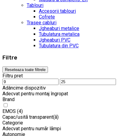
Tablouri
Accesorii tablouri
Cofrete
Trasee cabluri
Jgheaburi metalice
Tubulatura metalica
Jgheaburi PVC
Tubulatura din PVC
Filtre
Reseteaza toate filtrele
Filtru pret
Adâncime dispozitiv
Adecvat pentru montaj îngropat
Brand
EMOS
(4)
Capac/usitã transparent(ã)
Categorie
Adecvat pentru numãr lãmpi
Autonomie