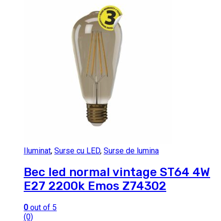
Iluminat
,
Surse cu LED
,
Surse de lumina
Bec led normal vintage ST64 4W
E27 2200k Emos Z74302
0
out of 5
(0)