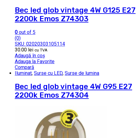
Bec led glob vintage 4W G125 E27
2200k Emos Z74303
0
out of 5
(0)
SKU: 02020303105114
30.00
lei
cu TVA
Adaugă în coș
Adauga la Favorite
Compară
Iluminat
,
Surse cu LED
,
Surse de lumina
Bec led glob vintage 4W G95 E27
2200k Emos Z74304