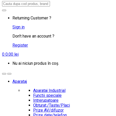
Search
for:
Returning Customer ?
Sign in
Don't have an account ?
Register
0
0.00
lei
Nu ai niciun produs în coș.
Aparataj
Aparataj Industrial
Functii speciale
Intrerupatoare
Obturat./Taste/Placi
Prize AV/difuzor
Prize date/telefon