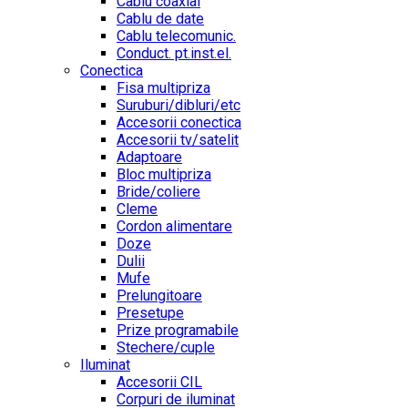
Cablu coaxial
Cablu de date
Cablu telecomunic.
Conduct. pt.inst.el.
Conectica
Fisa multipriza
Suruburi/dibluri/etc
Accesorii conectica
Accesorii tv/satelit
Adaptoare
Bloc multipriza
Bride/coliere
Cleme
Cordon alimentare
Doze
Dulii
Mufe
Prelungitoare
Presetupe
Prize programabile
Stechere/cuple
Iluminat
Accesorii CIL
Corpuri de iluminat