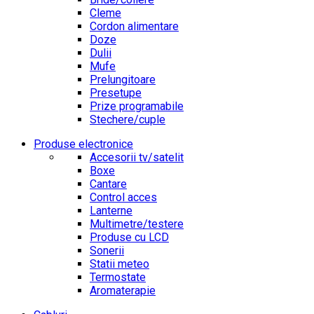
Cleme
Cordon alimentare
Doze
Dulii
Mufe
Prelungitoare
Presetupe
Prize programabile
Stechere/cuple
Produse electronice
Accesorii tv/satelit
Boxe
Cantare
Control acces
Lanterne
Multimetre/testere
Produse cu LCD
Sonerii
Statii meteo
Termostate
Aromaterapie