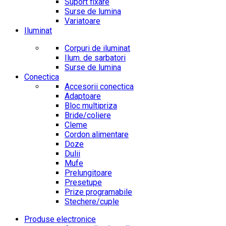
Suport fixare
Surse de lumina
Variatoare
Iluminat
Corpuri de iluminat
Ilum. de sarbatori
Surse de lumina
Conectica
Accesorii conectica
Adaptoare
Bloc multipriza
Bride/coliere
Cleme
Cordon alimentare
Doze
Dulii
Mufe
Prelungitoare
Presetupe
Prize programabile
Stechere/cuple
Produse electronice