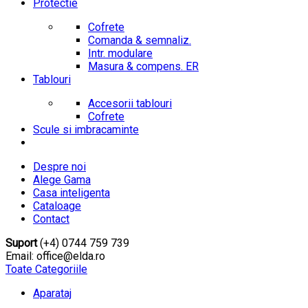
Protectie
Cofrete
Comanda & semnaliz.
Intr. modulare
Masura & compens. ER
Tablouri
Accesorii tablouri
Cofrete
Scule si imbracaminte
Despre noi
Alege Gama
Casa inteligenta
Cataloage
Contact
Suport
(+4) 0744 759 739
Email: office@elda.ro
Toate Categoriile
Aparataj