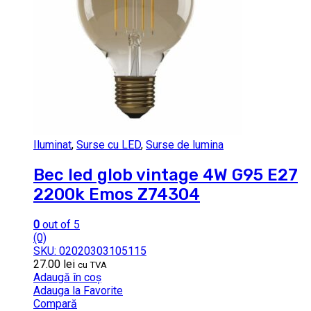
Iluminat
,
Surse cu LED
,
Surse de lumina
Bec led glob vintage 4W G95 E27
2200k Emos Z74304
0
out of 5
(0)
SKU: 02020303105115
27.00
lei
cu TVA
Adaugă în coș
Adauga la Favorite
Compară