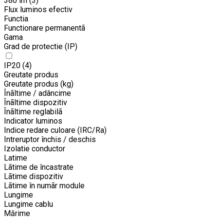
380 lm
(3)
Flux luminos efectiv
Functia
Functionare permanentã
Gama
Grad de protectie (IP)
IP20
(4)
Greutate produs
Greutate produs (kg)
Înãltime / adâncime
Înãltime dispozitiv
Înãltime reglabilã
Indicator luminos
Indice redare culoare (IRC/Ra)
Intreruptor închis / deschis
Izolatie conductor
Latime
Lãtime de încastrate
Lãtime dispozitiv
Lãtime în numãr module
Lungime
Lungime cablu
Mărime