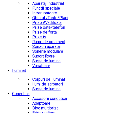
Aparataj Industrial
Functii speciale
Intrerupatoare
Obturat./Taste/Placi
Prize AV/difuzor
Prize date/telefon
Prize de forta
Prize tv
Rame de ornament
Senzori aparataj
Sonerie modulara
Suport fixare
Surse de lumina
Variatoare
Iluminat
Corpuri de iluminat
Ilum. de sarbatori
Surse de lumina
Conectica
Accesorii conectica
Adaptoare
Bloc multipriza
Bride/coliere