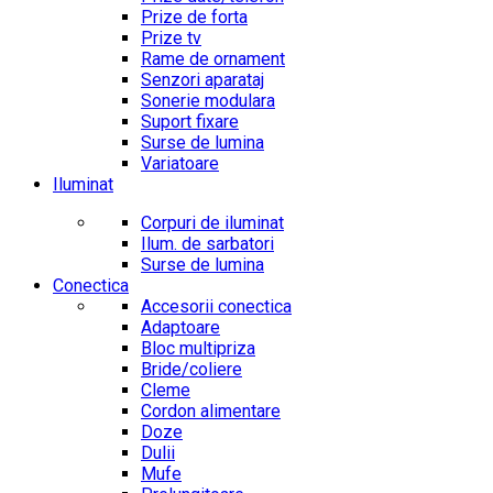
Prize de forta
Prize tv
Rame de ornament
Senzori aparataj
Sonerie modulara
Suport fixare
Surse de lumina
Variatoare
Iluminat
Corpuri de iluminat
Ilum. de sarbatori
Surse de lumina
Conectica
Accesorii conectica
Adaptoare
Bloc multipriza
Bride/coliere
Cleme
Cordon alimentare
Doze
Dulii
Mufe