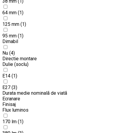
38 mm
(1)
64 mm
(1)
125 mm
(1)
95 mm
(1)
Dimabil
Nu
(4)
Directie montare
Dulie (soclu)
E14
(1)
E27
(3)
Durata medie nominalã de viatã
Ecranare
Finisaj
Flux luminos
170 lm
(1)