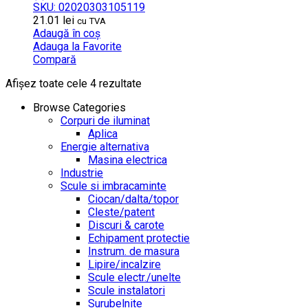
SKU: 02020303105119
21.01
lei
cu TVA
Adaugă în coș
Adauga la Favorite
Compară
Afișez toate cele 4 rezultate
Browse Categories
Corpuri de iluminat
Aplica
Energie alternativa
Masina electrica
Industrie
Scule si imbracaminte
Ciocan/dalta/topor
Cleste/patent
Discuri & carote
Echipament protectie
Instrum. de masura
Lipire/incalzire
Scule electr./unelte
Scule instalatori
Surubelnite