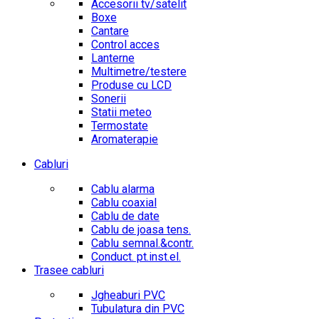
Accesorii tv/satelit
Boxe
Cantare
Control acces
Lanterne
Multimetre/testere
Produse cu LCD
Sonerii
Statii meteo
Termostate
Aromaterapie
Cabluri
Cablu alarma
Cablu coaxial
Cablu de date
Cablu de joasa tens.
Cablu semnal.&contr.
Conduct. pt.inst.el.
Trasee cabluri
Jgheaburi PVC
Tubulatura din PVC