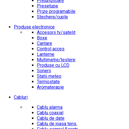
Prelungitoare
Presetupe
Prize programabile
Stechere/cuple
Produse electronice
Accesorii tv/satelit
Boxe
Cantare
Control acces
Lanterne
Multimetre/testere
Produse cu LCD
Sonerii
Statii meteo
Termostate
Aromaterapie
Cabluri
Cablu alarma
Cablu coaxial
Cablu de date
Cablu de joasa tens.