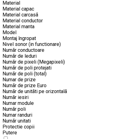
Material
Material capac
Material carcasã
Material conductor
Material manta
Model
Montaj îngropat
Nivel sonor (in functionare)
Numãr conductoare
Numãr de leduri
Numãr de pixeli (Megapixeli)
Numãr de poli protejati
Numãr de poli (total)
Numar de prize
Numãr de prize Euro
Numãr de unitãti pe orizontalã
Numãr iesiri
Numar module
Numãr poli
Numar randuri
Numãr unitati
Protectie copii
Putere