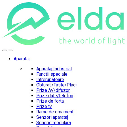
Skip
Skip
to
to
navigation
content
Aparataj
Aparataj Industrial
Functii speciale
Intrerupatoare
Obturat./Taste/Placi
Prize AV/difuzor
Prize date/telefon
Prize de forta
Prize tv
Rame de ornament
Senzori aparataj
Sonerie modulara