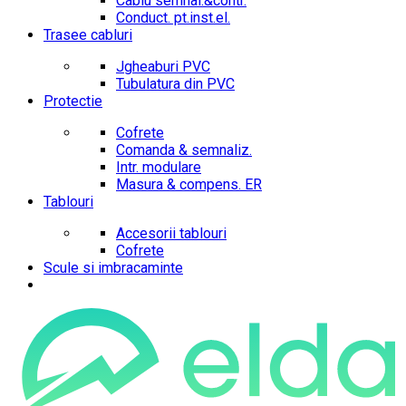
Cablu semnal.&contr.
Conduct. pt.inst.el.
Trasee cabluri
Jgheaburi PVC
Tubulatura din PVC
Protectie
Cofrete
Comanda & semnaliz.
Intr. modulare
Masura & compens. ER
Tablouri
Accesorii tablouri
Cofrete
Scule si imbracaminte