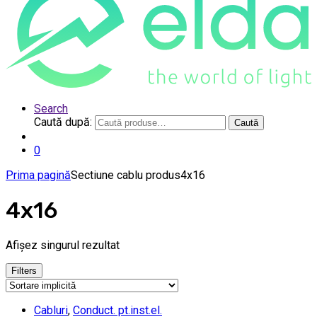
Search
Caută după:
Caută
0
Prima pagină
Sectiune cablu produs
4x16
4x16
Afișez singurul rezultat
Filters
Cabluri
,
Conduct. pt.inst.el.