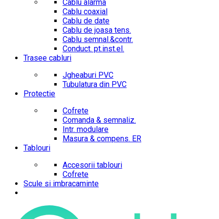
Cablu alarma
Cablu coaxial
Cablu de date
Cablu de joasa tens.
Cablu semnal.&contr.
Conduct. pt.inst.el.
Trasee cabluri
Jgheaburi PVC
Tubulatura din PVC
Protectie
Cofrete
Comanda & semnaliz.
Intr. modulare
Masura & compens. ER
Tablouri
Accesorii tablouri
Cofrete
Scule si imbracaminte