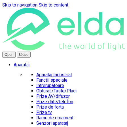
Skip to navigation
Skip to content
Open
Close
Aparataj
Aparataj Industrial
Functii speciale
Intrerupatoare
Obturat./Taste/Placi
Prize AV/difuzor
Prize date/telefon
Prize de forta
Prize tv
Rame de ornament
Senzori aparataj