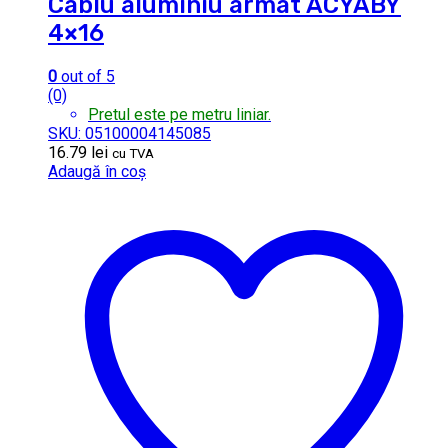
Cablu aluminiu armat ACYABY
4×16
0
out of 5
(0)
Pretul este pe metru liniar.
SKU: 05100004145085
16.79
lei
cu TVA
Adaugă în coș