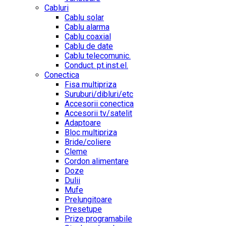
Cabluri
Cablu solar
Cablu alarma
Cablu coaxial
Cablu de date
Cablu telecomunic.
Conduct. pt.inst.el.
Conectica
Fisa multipriza
Suruburi/dibluri/etc
Accesorii conectica
Accesorii tv/satelit
Adaptoare
Bloc multipriza
Bride/coliere
Cleme
Cordon alimentare
Doze
Dulii
Mufe
Prelungitoare
Presetupe
Prize programabile