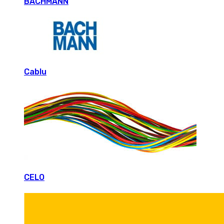
BACHMANN
Cablu
CELO