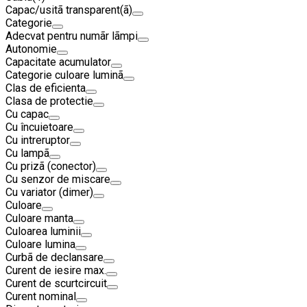
Capac/usitã transparent(ã)
Categorie
Adecvat pentru numãr lãmpi
Autonomie
Capacitate acumulator
Categorie culoare luminã
Clas de eficienta
Clasa de protectie
Cu capac
Cu încuietoare
Cu intreruptor
Cu lampã
Cu prizã (conector)
Cu senzor de miscare
Cu variator (dimer)
Culoare
Culoare manta
Culoarea luminii
Culoare lumina
Curbã de declansare
Curent de iesire max.
Curent de scurtcircuit
Curent nominal