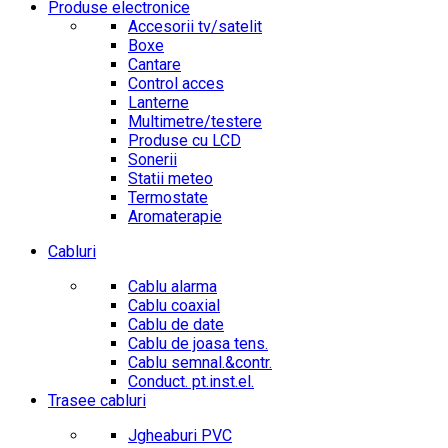
Produse electronice
Accesorii tv/satelit
Boxe
Cantare
Control acces
Lanterne
Multimetre/testere
Produse cu LCD
Sonerii
Statii meteo
Termostate
Aromaterapie
Cabluri
Cablu alarma
Cablu coaxial
Cablu de date
Cablu de joasa tens.
Cablu semnal.&contr.
Conduct. pt.inst.el.
Trasee cabluri
Jgheaburi PVC