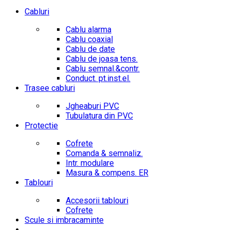
Cabluri
Cablu alarma
Cablu coaxial
Cablu de date
Cablu de joasa tens.
Cablu semnal.&contr.
Conduct. pt.inst.el.
Trasee cabluri
Jgheaburi PVC
Tubulatura din PVC
Protectie
Cofrete
Comanda & semnaliz.
Intr. modulare
Masura & compens. ER
Tablouri
Accesorii tablouri
Cofrete
Scule si imbracaminte