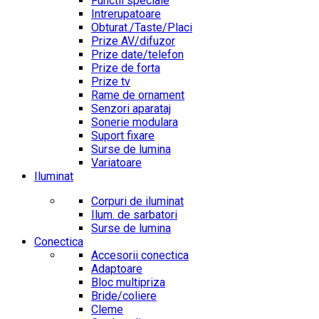
Functii speciale
Intrerupatoare
Obturat./Taste/Placi
Prize AV/difuzor
Prize date/telefon
Prize de forta
Prize tv
Rame de ornament
Senzori aparataj
Sonerie modulara
Suport fixare
Surse de lumina
Variatoare
Iluminat
Corpuri de iluminat
Ilum. de sarbatori
Surse de lumina
Conectica
Accesorii conectica
Adaptoare
Bloc multipriza
Bride/coliere
Cleme