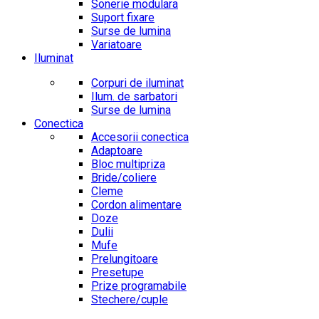
Sonerie modulara
Suport fixare
Surse de lumina
Variatoare
Iluminat
Corpuri de iluminat
Ilum. de sarbatori
Surse de lumina
Conectica
Accesorii conectica
Adaptoare
Bloc multipriza
Bride/coliere
Cleme
Cordon alimentare
Doze
Dulii
Mufe
Prelungitoare
Presetupe
Prize programabile
Stechere/cuple