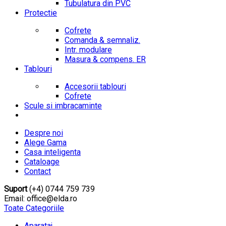
Tubulatura din PVC
Protectie
Cofrete
Comanda & semnaliz.
Intr. modulare
Masura & compens. ER
Tablouri
Accesorii tablouri
Cofrete
Scule si imbracaminte
Despre noi
Alege Gama
Casa inteligenta
Cataloage
Contact
Suport
(+4) 0744 759 739
Email: office@elda.ro
Toate Categoriile
Aparataj