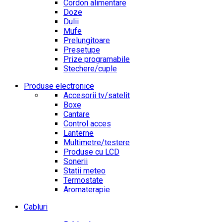
Cordon alimentare
Doze
Dulii
Mufe
Prelungitoare
Presetupe
Prize programabile
Stechere/cuple
Produse electronice
Accesorii tv/satelit
Boxe
Cantare
Control acces
Lanterne
Multimetre/testere
Produse cu LCD
Sonerii
Statii meteo
Termostate
Aromaterapie
Cabluri