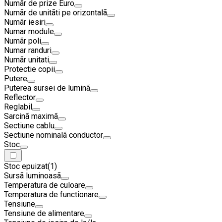
Numãr de prize Euro
Numãr de unitãti pe orizontalã
Numãr iesiri
Numar module
Numãr poli
Numar randuri
Numãr unitati
Protectie copii
Putere
Puterea sursei de luminã
Reflector
Reglabil
Sarcinã maximã
Sectiune cablu
Sectiune nominalã conductor
Stoc
Stoc epuizat
(1)
Sursã luminoasã
Temperatura de culoare
Temperatura de functionare
Tensiune
Tensiune de alimentare