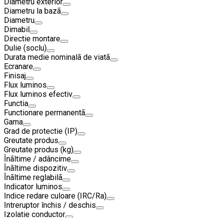
Diametru exterior
Diametru la bazã
Diametru
Dimabil
Directie montare
Dulie (soclu)
Durata medie nominalã de viatã
Ecranare
Finisaj
Flux luminos
Flux luminos efectiv
Functia
Functionare permanentã
Gama
Grad de protectie (IP)
Greutate produs
Greutate produs (kg)
Înãltime / adâncime
Înãltime dispozitiv
Înãltime reglabilã
Indicator luminos
Indice redare culoare (IRC/Ra)
Intreruptor închis / deschis
Izolatie conductor