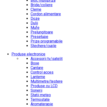
Bloc multipriza
Bride/coliere
Cleme
Cordon alimentare
Doze
Dulii
Mufe
Prelungitoare
Presetupe
Prize programabile
Stechere/cuple
Produse electronice
Accesorii tv/satelit
Boxe
Cantare
Control acces
Lanterne
Multimetre/testere
Produse cu LCD
Sonerii
Statii meteo
Termostate
Aromaterapie