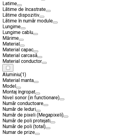
Latime
Lãtime de încastrate
Lãtime dispozitiv
Lãtime în numãr module
Lungime
Lungime cablu
Mărime
Material
Material capac
Material carcasã
Material conductor
Aluminiu
(1)
Material manta
Model
Montaj îngropat
Nivel sonor (in functionare)
Numãr conductoare
Numãr de leduri
Numãr de pixeli (Megapixeli)
Numãr de poli protejati
Numãr de poli (total)
Numar de prize