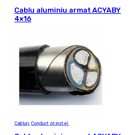
Cablu aluminiu armat ACYABY
4×16
Cabluri
,
Conduct. pt.inst.el.