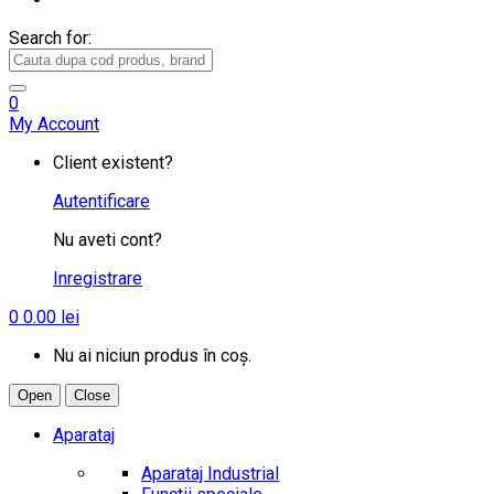
Search for:
0
My Account
Client existent?
Autentificare
Nu aveti cont?
Inregistrare
0
0.00
lei
Nu ai niciun produs în coș.
Open
Close
Aparataj
Aparataj Industrial