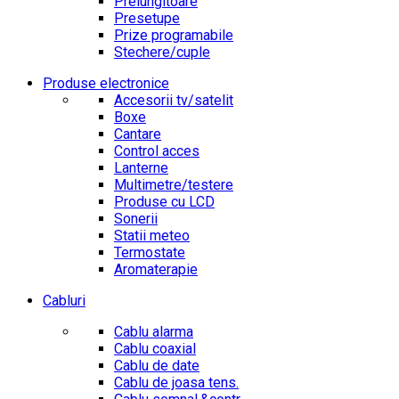
Prelungitoare
Presetupe
Prize programabile
Stechere/cuple
Produse electronice
Accesorii tv/satelit
Boxe
Cantare
Control acces
Lanterne
Multimetre/testere
Produse cu LCD
Sonerii
Statii meteo
Termostate
Aromaterapie
Cabluri
Cablu alarma
Cablu coaxial
Cablu de date
Cablu de joasa tens.