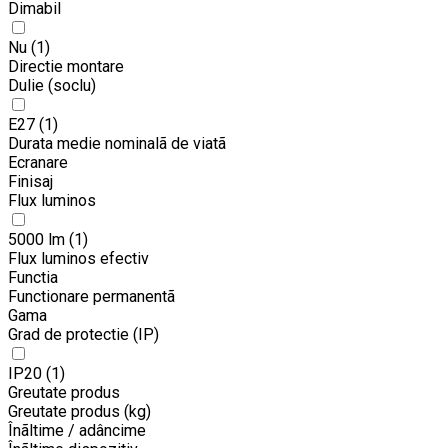
Dimabil
Nu
(1)
Directie montare
Dulie (soclu)
E27
(1)
Durata medie nominalã de viatã
Ecranare
Finisaj
Flux luminos
5000 lm
(1)
Flux luminos efectiv
Functia
Functionare permanentã
Gama
Grad de protectie (IP)
IP20
(1)
Greutate produs
Greutate produs (kg)
Înãltime / adâncime