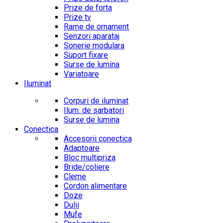
Prize de forta
Prize tv
Rame de ornament
Senzori aparataj
Sonerie modulara
Suport fixare
Surse de lumina
Variatoare
Iluminat
Corpuri de iluminat
Ilum. de sarbatori
Surse de lumina
Conectica
Accesorii conectica
Adaptoare
Bloc multipriza
Bride/coliere
Cleme
Cordon alimentare
Doze
Dulii
Mufe