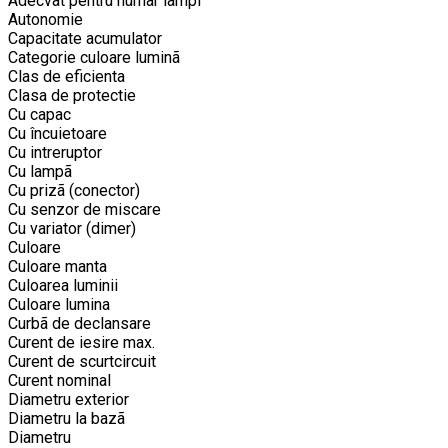
Adecvat pentru numãr lãmpi
Autonomie
Capacitate acumulator
Categorie culoare luminã
Clas de eficienta
Clasa de protectie
Cu capac
Cu încuietoare
Cu intreruptor
Cu lampã
Cu prizã (conector)
Cu senzor de miscare
Cu variator (dimer)
Culoare
Culoare manta
Culoarea luminii
Culoare lumina
Curbã de declansare
Curent de iesire max.
Curent de scurtcircuit
Curent nominal
Diametru exterior
Diametru la bazã
Diametru