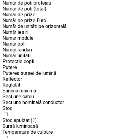
Numãr de poli protejati
Numãr de poli (total)
Numar de prize
Numãr de prize Euro
Numãr de unitãti pe orizontalã
Numãr iesiri
Numar module
Numãr poli
Numar randuri
Numãr unitati
Protectie copii
Putere
Puterea sursei de luminã
Reflector
Reglabil
Sarcinã maximã
Sectiune cablu
Sectiune nominalã conductor
Stoc
Stoc epuizat
(1)
Sursã luminoasã
Temperatura de culoare