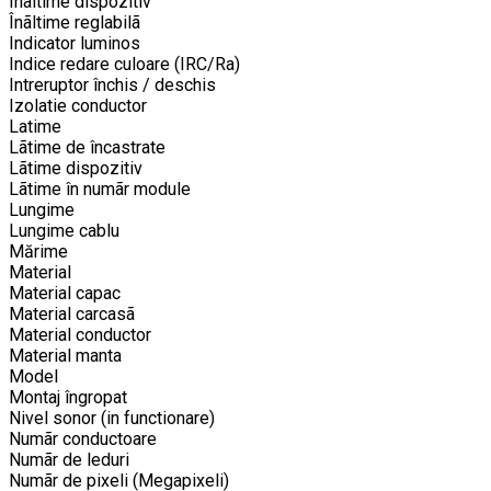
Înãltime dispozitiv
Înãltime reglabilã
Indicator luminos
Indice redare culoare (IRC/Ra)
Intreruptor închis / deschis
Izolatie conductor
Latime
Lãtime de încastrate
Lãtime dispozitiv
Lãtime în numãr module
Lungime
Lungime cablu
Mărime
Material
Material capac
Material carcasã
Material conductor
Material manta
Model
Montaj îngropat
Nivel sonor (in functionare)
Numãr conductoare
Numãr de leduri
Numãr de pixeli (Megapixeli)