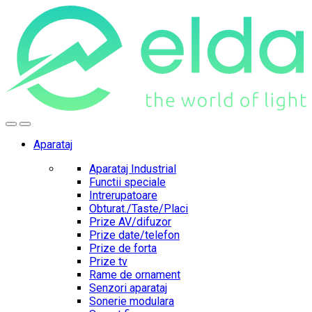
Skip
Skip
to
to
navigation
content
Aparataj
Aparataj Industrial
Functii speciale
Intrerupatoare
Obturat./Taste/Placi
Prize AV/difuzor
Prize date/telefon
Prize de forta
Prize tv
Rame de ornament
Senzori aparataj
Sonerie modulara