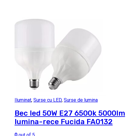
Iluminat
,
Surse cu LED
,
Surse de lumina
Bec led 50W E27 6500k 5000lm
lumina-rece Fucida FA0132
0
out of 5