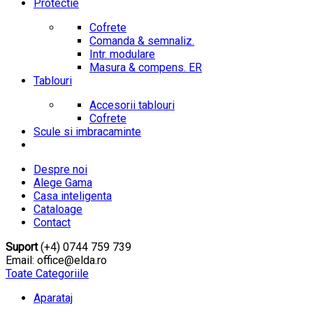
Protectie
Cofrete
Comanda & semnaliz.
Intr. modulare
Masura & compens. ER
Tablouri
Accesorii tablouri
Cofrete
Scule si imbracaminte
Despre noi
Alege Gama
Casa inteligenta
Cataloage
Contact
Suport
(+4) 0744 759 739
Email: office@elda.ro
Toate Categoriile
Aparataj