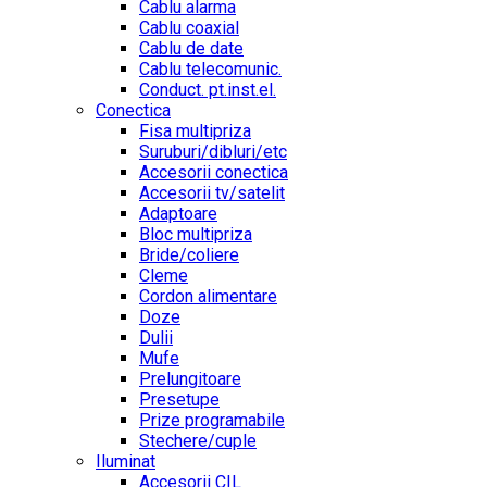
Cablu alarma
Cablu coaxial
Cablu de date
Cablu telecomunic.
Conduct. pt.inst.el.
Conectica
Fisa multipriza
Suruburi/dibluri/etc
Accesorii conectica
Accesorii tv/satelit
Adaptoare
Bloc multipriza
Bride/coliere
Cleme
Cordon alimentare
Doze
Dulii
Mufe
Prelungitoare
Presetupe
Prize programabile
Stechere/cuple
Iluminat
Accesorii CIL