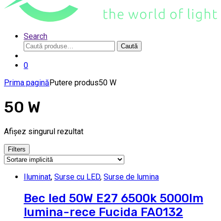
Search
Caută
Caută
după:
0
Prima pagină
Putere produs
50 W
50 W
Afișez singurul rezultat
Filters
Iluminat
,
Surse cu LED
,
Surse de lumina
Bec led 50W E27 6500k 5000lm
lumina-rece Fucida FA0132