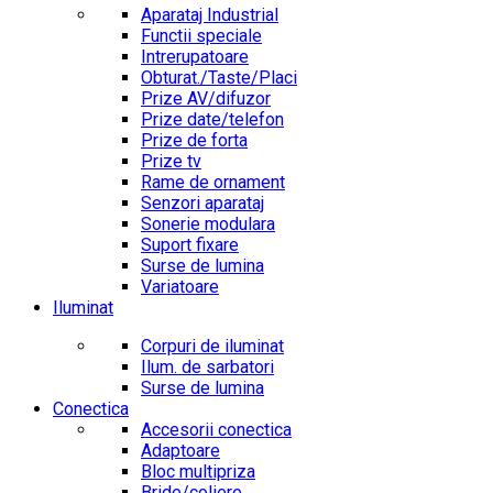
Aparataj Industrial
Functii speciale
Intrerupatoare
Obturat./Taste/Placi
Prize AV/difuzor
Prize date/telefon
Prize de forta
Prize tv
Rame de ornament
Senzori aparataj
Sonerie modulara
Suport fixare
Surse de lumina
Variatoare
Iluminat
Corpuri de iluminat
Ilum. de sarbatori
Surse de lumina
Conectica
Accesorii conectica
Adaptoare
Bloc multipriza
Bride/coliere