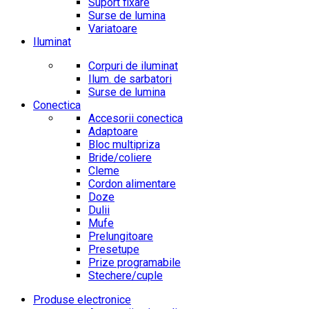
Suport fixare
Surse de lumina
Variatoare
Iluminat
Corpuri de iluminat
Ilum. de sarbatori
Surse de lumina
Conectica
Accesorii conectica
Adaptoare
Bloc multipriza
Bride/coliere
Cleme
Cordon alimentare
Doze
Dulii
Mufe
Prelungitoare
Presetupe
Prize programabile
Stechere/cuple
Produse electronice