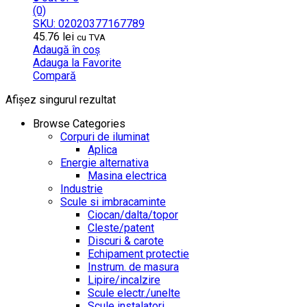
(0)
SKU: 02020377167789
45.76
lei
cu TVA
Adaugă în coș
Adauga la Favorite
Compară
Afișez singurul rezultat
Browse Categories
Corpuri de iluminat
Aplica
Energie alternativa
Masina electrica
Industrie
Scule si imbracaminte
Ciocan/dalta/topor
Cleste/patent
Discuri & carote
Echipament protectie
Instrum. de masura
Lipire/incalzire
Scule electr./unelte
Scule instalatori