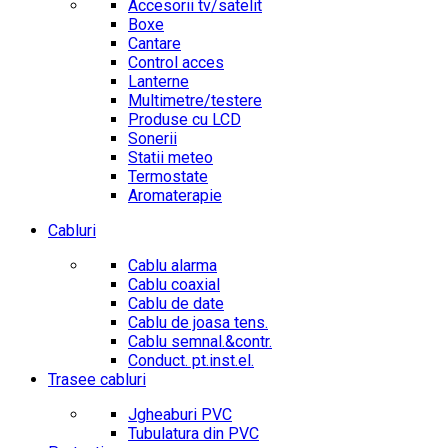
Accesorii tv/satelit
Boxe
Cantare
Control acces
Lanterne
Multimetre/testere
Produse cu LCD
Sonerii
Statii meteo
Termostate
Aromaterapie
Cabluri
Cablu alarma
Cablu coaxial
Cablu de date
Cablu de joasa tens.
Cablu semnal.&contr.
Conduct. pt.inst.el.
Trasee cabluri
Jgheaburi PVC
Tubulatura din PVC