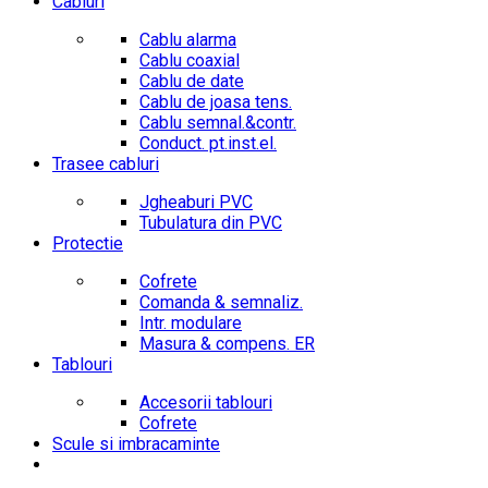
Cabluri
Cablu alarma
Cablu coaxial
Cablu de date
Cablu de joasa tens.
Cablu semnal.&contr.
Conduct. pt.inst.el.
Trasee cabluri
Jgheaburi PVC
Tubulatura din PVC
Protectie
Cofrete
Comanda & semnaliz.
Intr. modulare
Masura & compens. ER
Tablouri
Accesorii tablouri
Cofrete
Scule si imbracaminte