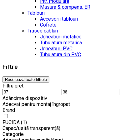
Intr. modulare
Masura & compens. ER
Tablouri
Accesorii tablouri
Cofrete
Trasee cabluri
Jgheaburi metalice
Tubulatura metalica
Jgheaburi PVC
Tubulatura din PVC
Filtre
Reseteaza toate filtrele
Filtru pret
Adâncime dispozitiv
Adecvat pentru montaj îngropat
Brand
FUCIDA
(1)
Capac/usitã transparent(ã)
Categorie