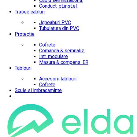
Cablu semnal.&contr.
Conduct. pt.inst.el.
Trasee cabluri
Jgheaburi PVC
Tubulatura din PVC
Protectie
Cofrete
Comanda & semnaliz.
Intr. modulare
Masura & compens. ER
Tablouri
Accesorii tablouri
Cofrete
Scule si imbracaminte