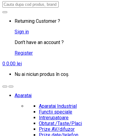
Search
for:
Returning Customer ?
Sign in
Don't have an account ?
Register
0
0.00
lei
Nu ai niciun produs în coș.
Aparataj
Aparataj Industrial
Functii speciale
Intrerupatoare
Obturat./Taste/Placi
Prize AV/difuzor
Prize date/telefon