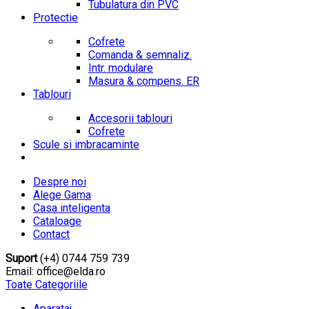
Tubulatura din PVC
Protectie
Cofrete
Comanda & semnaliz.
Intr. modulare
Masura & compens. ER
Tablouri
Accesorii tablouri
Cofrete
Scule si imbracaminte
Despre noi
Alege Gama
Casa inteligenta
Cataloage
Contact
Suport
(+4) 0744 759 739
Email: office@elda.ro
Toate Categoriile
Aparataj