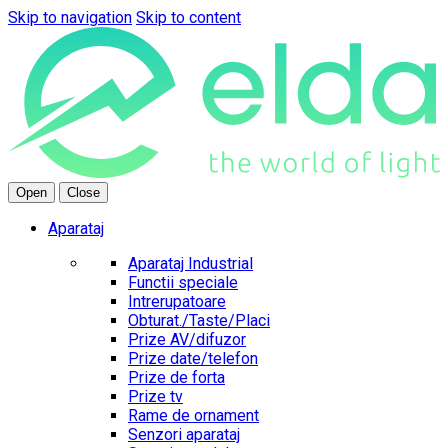
Skip to navigation
Skip to content
Open
Close
Aparataj
Aparataj Industrial
Functii speciale
Intrerupatoare
Obturat./Taste/Placi
Prize AV/difuzor
Prize date/telefon
Prize de forta
Prize tv
Rame de ornament
Senzori aparataj