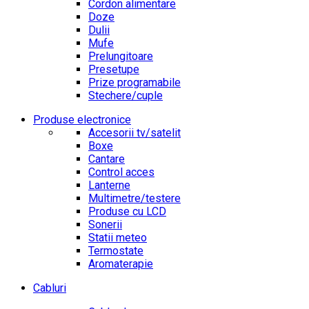
Cordon alimentare
Doze
Dulii
Mufe
Prelungitoare
Presetupe
Prize programabile
Stechere/cuple
Produse electronice
Accesorii tv/satelit
Boxe
Cantare
Control acces
Lanterne
Multimetre/testere
Produse cu LCD
Sonerii
Statii meteo
Termostate
Aromaterapie
Cabluri