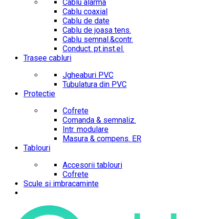
Cablu alarma
Cablu coaxial
Cablu de date
Cablu de joasa tens.
Cablu semnal.&contr.
Conduct. pt.inst.el.
Trasee cabluri
Jgheaburi PVC
Tubulatura din PVC
Protectie
Cofrete
Comanda & semnaliz.
Intr. modulare
Masura & compens. ER
Tablouri
Accesorii tablouri
Cofrete
Scule si imbracaminte