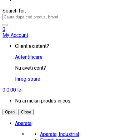
Search for:
0
My Account
Client existent?
Autentificare
Nu aveti cont?
Inregistrare
0
0.00
lei
Nu ai niciun produs în coș.
Open
Close
Aparataj
Aparataj Industrial