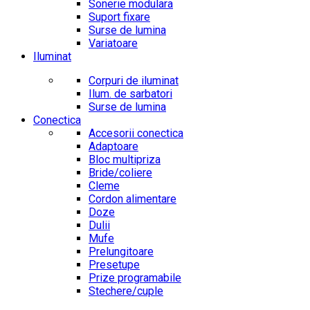
Sonerie modulara
Suport fixare
Surse de lumina
Variatoare
Iluminat
Corpuri de iluminat
Ilum. de sarbatori
Surse de lumina
Conectica
Accesorii conectica
Adaptoare
Bloc multipriza
Bride/coliere
Cleme
Cordon alimentare
Doze
Dulii
Mufe
Prelungitoare
Presetupe
Prize programabile
Stechere/cuple