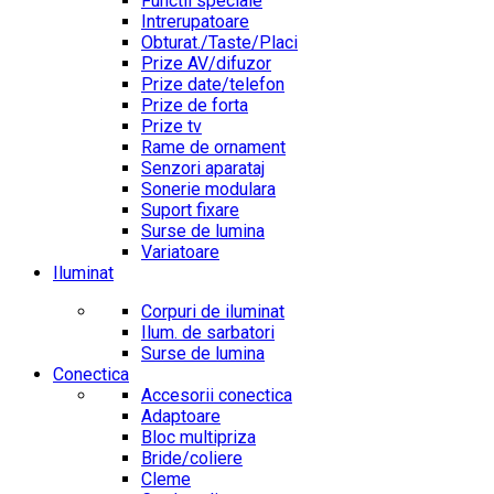
Functii speciale
Intrerupatoare
Obturat./Taste/Placi
Prize AV/difuzor
Prize date/telefon
Prize de forta
Prize tv
Rame de ornament
Senzori aparataj
Sonerie modulara
Suport fixare
Surse de lumina
Variatoare
Iluminat
Corpuri de iluminat
Ilum. de sarbatori
Surse de lumina
Conectica
Accesorii conectica
Adaptoare
Bloc multipriza
Bride/coliere
Cleme