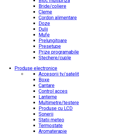
Bloc multipriza
Bride/coliere
Cleme
Cordon alimentare
Doze
Dulii
Mufe
Prelungitoare
Presetupe
Prize programabile
Stechere/cuple
Produse electronice
Accesorii tv/satelit
Boxe
Cantare
Control acces
Lanterne
Multimetre/testere
Produse cu LCD
Sonerii
Statii meteo
Termostate
Aromaterapie