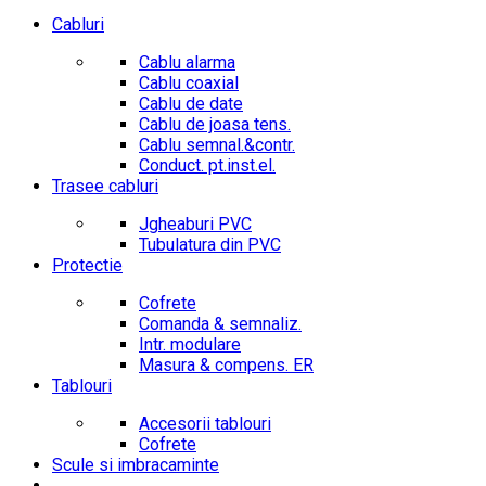
Cabluri
Cablu alarma
Cablu coaxial
Cablu de date
Cablu de joasa tens.
Cablu semnal.&contr.
Conduct. pt.inst.el.
Trasee cabluri
Jgheaburi PVC
Tubulatura din PVC
Protectie
Cofrete
Comanda & semnaliz.
Intr. modulare
Masura & compens. ER
Tablouri
Accesorii tablouri
Cofrete
Scule si imbracaminte