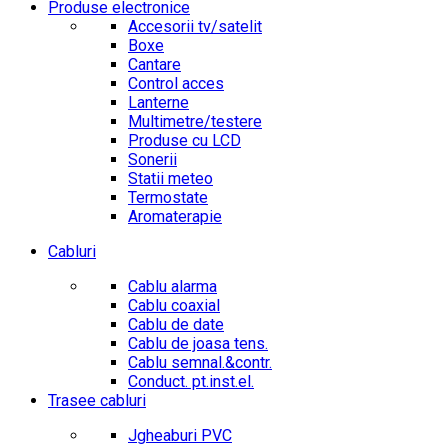
Produse electronice
Accesorii tv/satelit
Boxe
Cantare
Control acces
Lanterne
Multimetre/testere
Produse cu LCD
Sonerii
Statii meteo
Termostate
Aromaterapie
Cabluri
Cablu alarma
Cablu coaxial
Cablu de date
Cablu de joasa tens.
Cablu semnal.&contr.
Conduct. pt.inst.el.
Trasee cabluri
Jgheaburi PVC