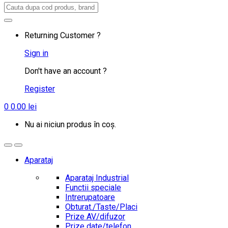
Search
for:
Returning Customer ?
Sign in
Don't have an account ?
Register
0
0.00
lei
Nu ai niciun produs în coș.
Aparataj
Aparataj Industrial
Functii speciale
Intrerupatoare
Obturat./Taste/Placi
Prize AV/difuzor
Prize date/telefon