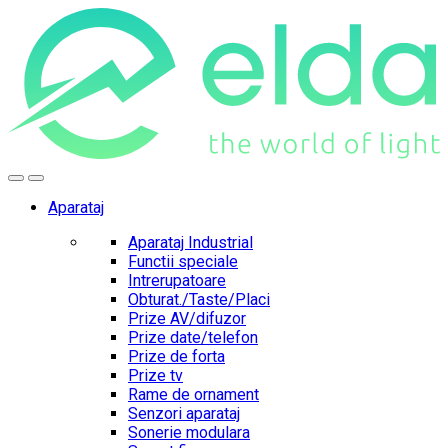
Skip
Skip
to
to
navigation
content
Aparataj
Aparataj Industrial
Functii speciale
Intrerupatoare
Obturat./Taste/Placi
Prize AV/difuzor
Prize date/telefon
Prize de forta
Prize tv
Rame de ornament
Senzori aparataj
Sonerie modulara