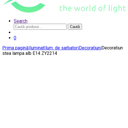
Search
Caută
Caută
după:
0
Prima pagină
Iluminat
Ilum. de sarbatori
Decoratiuni
Decoratiun
stea lampa alb E14 ZY2214