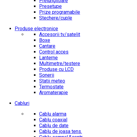
Prelungitoare
Presetupe
Prize programabile
Stechere/cuple
Produse electronice
Accesorii tv/satelit
Boxe
Cantare
Control acces
Lanterne
Multimetre/testere
Produse cu LCD
Sonerii
Statii meteo
Termostate
Aromaterapie
Cabluri
Cablu alarma
Cablu coaxial
Cablu de date
Cablu de joasa tens.