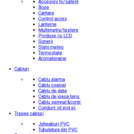
Accesorii tv/satelit
Boxe
Cantare
Control acces
Lanterne
Multimetre/testere
Produse cu LCD
Sonerii
Statii meteo
Termostate
Aromaterapie
Cabluri
Cablu alarma
Cablu coaxial
Cablu de date
Cablu de joasa tens.
Cablu semnal.&contr.
Conduct. pt.inst.el.
Trasee cabluri
Jgheaburi PVC
Tubulatura din PVC