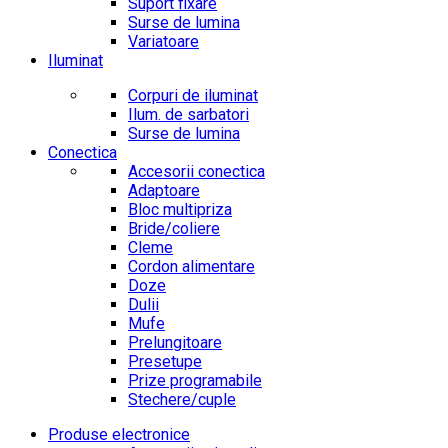
Suport fixare
Surse de lumina
Variatoare
Iluminat
Corpuri de iluminat
Ilum. de sarbatori
Surse de lumina
Conectica
Accesorii conectica
Adaptoare
Bloc multipriza
Bride/coliere
Cleme
Cordon alimentare
Doze
Dulii
Mufe
Prelungitoare
Presetupe
Prize programabile
Stechere/cuple
Produse electronice