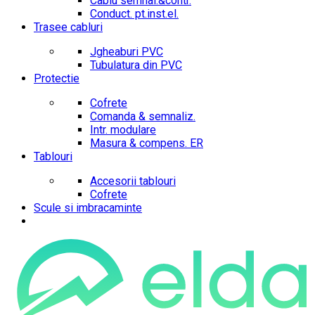
Cablu semnal.&contr.
Conduct. pt.inst.el.
Trasee cabluri
Jgheaburi PVC
Tubulatura din PVC
Protectie
Cofrete
Comanda & semnaliz.
Intr. modulare
Masura & compens. ER
Tablouri
Accesorii tablouri
Cofrete
Scule si imbracaminte