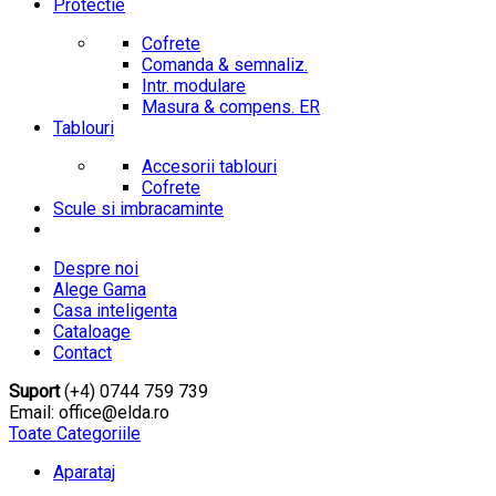
Protectie
Cofrete
Comanda & semnaliz.
Intr. modulare
Masura & compens. ER
Tablouri
Accesorii tablouri
Cofrete
Scule si imbracaminte
Despre noi
Alege Gama
Casa inteligenta
Cataloage
Contact
Suport
(+4) 0744 759 739
Email: office@elda.ro
Toate Categoriile
Aparataj