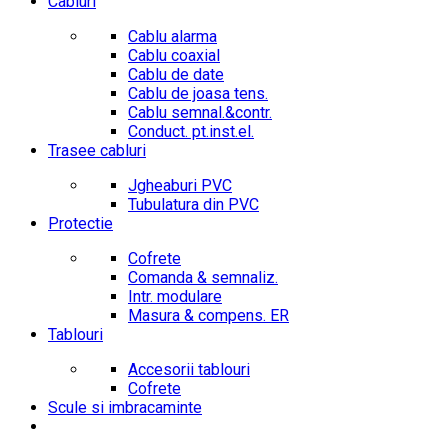
Cabluri
Cablu alarma
Cablu coaxial
Cablu de date
Cablu de joasa tens.
Cablu semnal.&contr.
Conduct. pt.inst.el.
Trasee cabluri
Jgheaburi PVC
Tubulatura din PVC
Protectie
Cofrete
Comanda & semnaliz.
Intr. modulare
Masura & compens. ER
Tablouri
Accesorii tablouri
Cofrete
Scule si imbracaminte