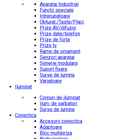
Aparataj Industrial
Functii speciale
Intrerupatoare
Obturat./Taste/Placi
Prize AV/difuzor
Prize date/telefon
Prize de forta
Prize tv
Rame de ornament
Senzori aparataj
Sonerie modulara
Suport fixare
Surse de lumina
Variatoare
Iluminat
Corpuri de iluminat
Ilum. de sarbatori
Surse de lumina
Conectica
Accesorii conectica
Adaptoare
Bloc multipriza
Bride/coliere