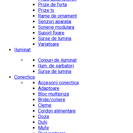
Prize de forta
Prize tv
Rame de ornament
Senzori aparataj
Sonerie modulara
Suport fixare
Surse de lumina
Variatoare
Iluminat
Corpuri de iluminat
Ilum. de sarbatori
Surse de lumina
Conectica
Accesorii conectica
Adaptoare
Bloc multipriza
Bride/coliere
Cleme
Cordon alimentare
Doze
Dulii
Mufe