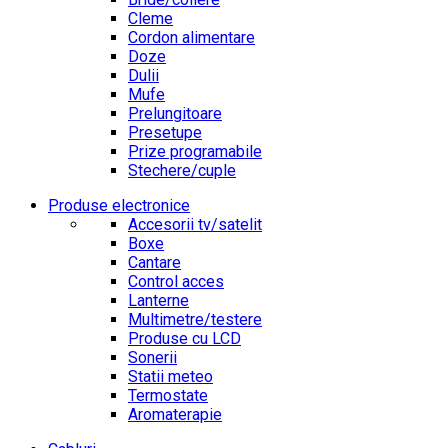
Cleme
Cordon alimentare
Doze
Dulii
Mufe
Prelungitoare
Presetupe
Prize programabile
Stechere/cuple
Produse electronice
Accesorii tv/satelit
Boxe
Cantare
Control acces
Lanterne
Multimetre/testere
Produse cu LCD
Sonerii
Statii meteo
Termostate
Aromaterapie