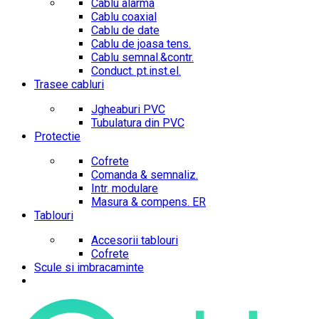
Cablu alarma
Cablu coaxial
Cablu de date
Cablu de joasa tens.
Cablu semnal.&contr.
Conduct. pt.inst.el.
Trasee cabluri
Jgheaburi PVC
Tubulatura din PVC
Protectie
Cofrete
Comanda & semnaliz.
Intr. modulare
Masura & compens. ER
Tablouri
Accesorii tablouri
Cofrete
Scule si imbracaminte