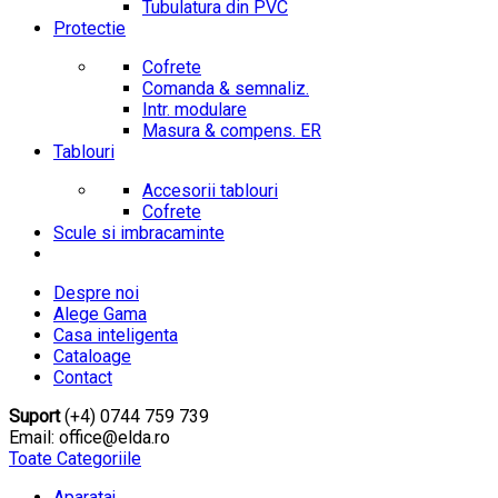
Tubulatura din PVC
Protectie
Cofrete
Comanda & semnaliz.
Intr. modulare
Masura & compens. ER
Tablouri
Accesorii tablouri
Cofrete
Scule si imbracaminte
Despre noi
Alege Gama
Casa inteligenta
Cataloage
Contact
Suport
(+4) 0744 759 739
Email: office@elda.ro
Toate Categoriile
Aparataj