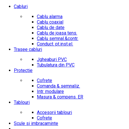
Cabluri
Cablu alarma
Cablu coaxial
Cablu de date
Cablu de joasa tens.
Cablu semnal.&contr.
Conduct. pt.inst.el.
Trasee cabluri
Jgheaburi PVC
Tubulatura din PVC
Protectie
Cofrete
Comanda & semnaliz.
Intr. modulare
Masura & compens. ER
Tablouri
Accesorii tablouri
Cofrete
Scule si imbracaminte