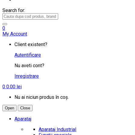
Search for:
0
My Account
Client existent?
Autentificare
Nu aveti cont?
Inregistrare
0
0.00
lei
Nu ai niciun produs în coș.
Open
Close
Aparataj
Aparataj Industrial