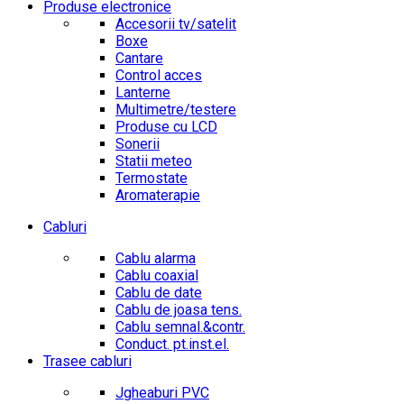
Produse electronice
Accesorii tv/satelit
Boxe
Cantare
Control acces
Lanterne
Multimetre/testere
Produse cu LCD
Sonerii
Statii meteo
Termostate
Aromaterapie
Cabluri
Cablu alarma
Cablu coaxial
Cablu de date
Cablu de joasa tens.
Cablu semnal.&contr.
Conduct. pt.inst.el.
Trasee cabluri
Jgheaburi PVC