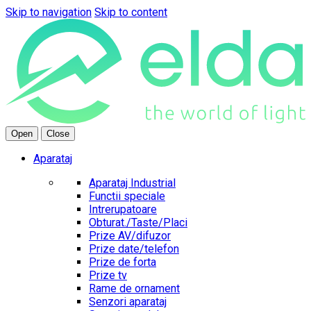
Skip to navigation
Skip to content
Open
Close
Aparataj
Aparataj Industrial
Functii speciale
Intrerupatoare
Obturat./Taste/Placi
Prize AV/difuzor
Prize date/telefon
Prize de forta
Prize tv
Rame de ornament
Senzori aparataj