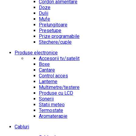
Cordon alimentare
Doze
Dulii
Mufe
Prelungitoare
Presetupe
Prize programabile
Stechere/cuple
Produse electronice
Accesorii tv/satelit
Boxe
Cantare
Control acces
Lanterne
Multimetre/testere
Produse cu LCD
Sonerii
Statii meteo
Termostate
Aromaterapie
Cabluri