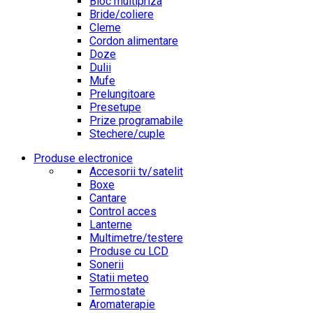
Bloc multipriza
Bride/coliere
Cleme
Cordon alimentare
Doze
Dulii
Mufe
Prelungitoare
Presetupe
Prize programabile
Stechere/cuple
Produse electronice
Accesorii tv/satelit
Boxe
Cantare
Control acces
Lanterne
Multimetre/testere
Produse cu LCD
Sonerii
Statii meteo
Termostate
Aromaterapie