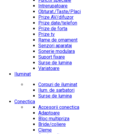
Functii speciale
Intrerupatoare
Obturat./Taste/Placi
Prize AV/difuzor
Prize date/telefon
Prize de forta
Prize tv
Rame de ornament
Senzori aparataj
Sonerie modulara
Suport fixare
Surse de lumina
Variatoare
Iluminat
Corpuri de iluminat
Ilum. de sarbatori
Surse de lumina
Conectica
Accesorii conectica
Adaptoare
Bloc multipriza
Bride/coliere
Cleme