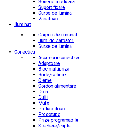
Sonerie modulara
Suport fixare
Surse de lumina
Variatoare
Iluminat
Corpuri de iluminat
Ilum. de sarbatori
Surse de lumina
Conectica
Accesorii conectica
Adaptoare
Bloc multipriza
Bride/coliere
Cleme
Cordon alimentare
Doze
Dulii
Mufe
Prelungitoare
Presetupe
Prize programabile
Stechere/cuple