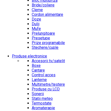
Bloc multipriza
Bride/coliere
Cleme
Cordon alimentare
Doze
Dulii
Mufe
Prelungitoare
Presetupe
Prize programabile
Stechere/cuple
Produse electronice
Accesorii tv/satelit
Boxe
Cantare
Control acces
Lanterne
Multimetre/testere
Produse cu LCD
Sonerii
Statii meteo
Termostate
Aromaterapie