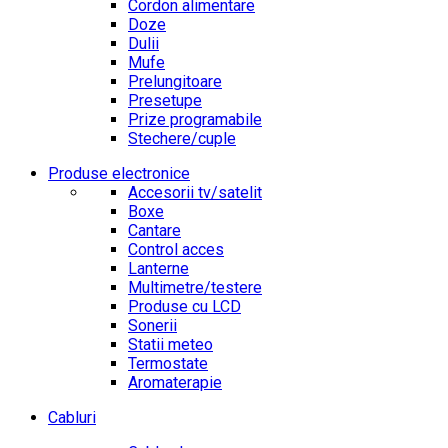
Cordon alimentare
Doze
Dulii
Mufe
Prelungitoare
Presetupe
Prize programabile
Stechere/cuple
Produse electronice
Accesorii tv/satelit
Boxe
Cantare
Control acces
Lanterne
Multimetre/testere
Produse cu LCD
Sonerii
Statii meteo
Termostate
Aromaterapie
Cabluri