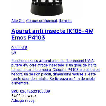
Alte CIL
,
Corpuri de iluminat
,
Iluminat
Aparat anti insecte IK105-4W
Emos P4103
0
out of 5
(0)
Functioneaza cu ajutorul unui tub fluorescent UV-A,
putere 4W care atrage insectele si un grilaj de inalta
tensiune care le omoara. Capcana P4103 are culoarea
neagra, un design placut, dimensiuni reduse si este
foarte usor de instalat. Se livreaza cu 1 m de cablu
alimentare.
SKU: 02012603105009
54.00
lei
cu TVA
Adaugă în coș