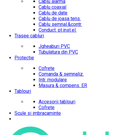
Cablu alarma
Cablu coaxial
Cablu de date
Cablu de joasa tens.
Cablu semnal.&contr.
Conduct. pt.inst.el.
Trasee cabluri
Jgheaburi PVC
Tubulatura din PVC
Protectie
Cofrete
Comanda & semnaliz.
Intr. modulare
Masura & compens. ER
Tablouri
Accesorii tablouri
Cofrete
Scule si imbracaminte