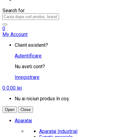
Search for:
0
My Account
Client existent?
Autentificare
Nu aveti cont?
Inregistrare
0
0.00
lei
Nu ai niciun produs în coș.
Open
Close
Aparataj
Aparataj Industrial