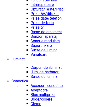
Functii speciale
Intrerupatoare
Obturat./Taste/Placi
Prize AV/difuzor
Prize date/telefon
Prize de forta
Prize tv
Rame de ornament
Senzori aparataj
Sonerie modulara
Suport fixare
Surse de lumina
Variatoare
Iluminat
Corpuri de iluminat
Ilum. de sarbatori
Surse de lumina
Conectica
Accesorii conectica
Adaptoare
Bloc multipriza
Bride/coliere
Cleme