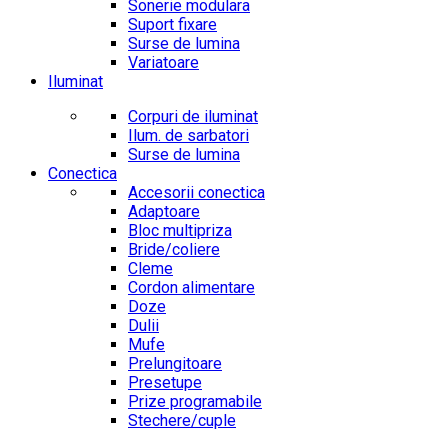
Sonerie modulara
Suport fixare
Surse de lumina
Variatoare
Iluminat
Corpuri de iluminat
Ilum. de sarbatori
Surse de lumina
Conectica
Accesorii conectica
Adaptoare
Bloc multipriza
Bride/coliere
Cleme
Cordon alimentare
Doze
Dulii
Mufe
Prelungitoare
Presetupe
Prize programabile
Stechere/cuple