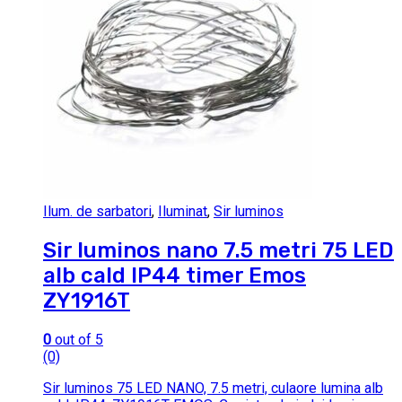
Ilum. de sarbatori
,
Iluminat
,
Sir luminos
Sir luminos nano 7.5 metri 75 LED
alb cald IP44 timer Emos
ZY1916T
0
out of 5
(0)
Sir luminos 75 LED NANO, 7.5 metri, culaore lumina alb