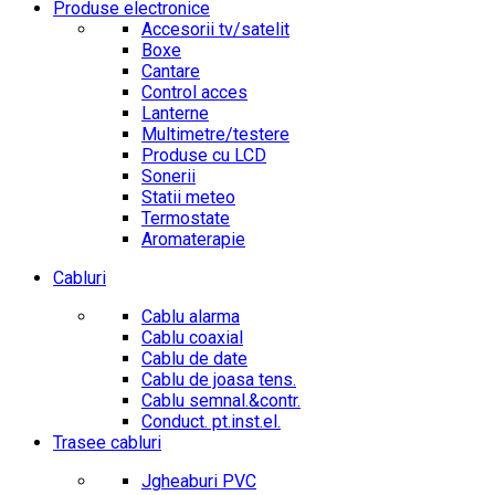
Produse electronice
Accesorii tv/satelit
Boxe
Cantare
Control acces
Lanterne
Multimetre/testere
Produse cu LCD
Sonerii
Statii meteo
Termostate
Aromaterapie
Cabluri
Cablu alarma
Cablu coaxial
Cablu de date
Cablu de joasa tens.
Cablu semnal.&contr.
Conduct. pt.inst.el.
Trasee cabluri
Jgheaburi PVC