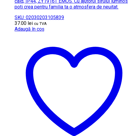
cald, IP44, ZY1916T EMOS. Cu ajutorul sirului luminos
poti crea pentru familia ta o atmosfera de neuitat.
SKU: 02030203105839
37.00
lei
cu TVA
Adaugă în coș