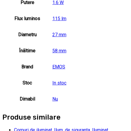
Putere
1.6 W
Flux luminos
115 lm
Diametru
27 mm
Înãltime
58 mm
Brand
EMOS
Stoc
In stoc
Dimabil
Nu
Produse similare
Corpuri de iluminat
,
Ilum. de siguranta
,
Iluminat