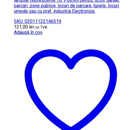
lampile fluorescente T8. Potrivit pentru: scoli, garaje,
parcari, zone publice, locuri de parcare, tunele, locuri
umede sau cu praf, industria Electronica.
SKU: 02011122146519
121.00
lei
cu TVA
Adaugă în coș