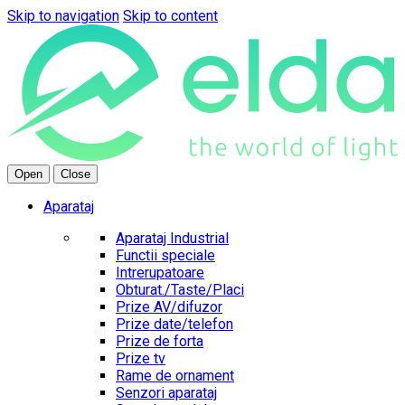
Skip to navigation
Skip to content
Open
Close
Aparataj
Aparataj Industrial
Functii speciale
Intrerupatoare
Obturat./Taste/Placi
Prize AV/difuzor
Prize date/telefon
Prize de forta
Prize tv
Rame de ornament
Senzori aparataj