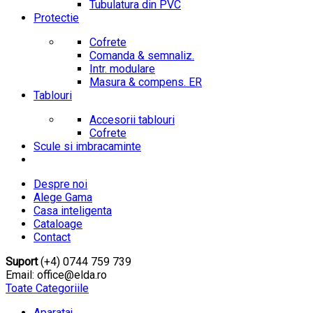
Tubulatura din PVC
Protectie
Cofrete
Comanda & semnaliz.
Intr. modulare
Masura & compens. ER
Tablouri
Accesorii tablouri
Cofrete
Scule si imbracaminte
Despre noi
Alege Gama
Casa inteligenta
Cataloage
Contact
Suport
(+4) 0744 759 739
Email: office@elda.ro
Toate Categoriile
Aparataj