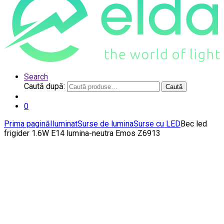
Search
Caută după:
Caută
0
Prima pagină
Iluminat
Surse de lumina
Surse cu LED
Bec led
frigider 1.6W E14 lumina-neutra Emos Z6913