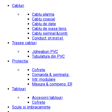
Cabluri
Cablu alarma
Cablu coaxial
Cablu de date
Cablu de joasa tens.
Cablu semnal.&contr.
Conduct. pt.inst.el.
Trasee cabluri
Jgheaburi PVC
Tubulatura din PVC
Protectie
Cofrete
Comanda & semnaliz.
Intr. modulare
Masura & compens. ER
Tablouri
Accesorii tablouri
Cofrete
Scule si imbracaminte