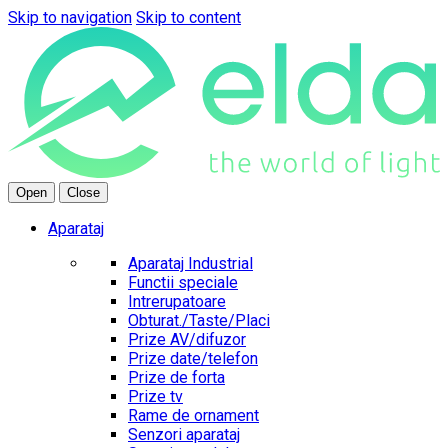
Skip to navigation
Skip to content
Open
Close
Aparataj
Aparataj Industrial
Functii speciale
Intrerupatoare
Obturat./Taste/Placi
Prize AV/difuzor
Prize date/telefon
Prize de forta
Prize tv
Rame de ornament
Senzori aparataj