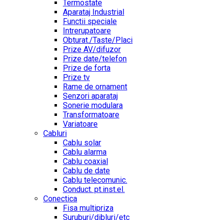
Termostate
Aparataj Industrial
Functii speciale
Intrerupatoare
Obturat./Taste/Placi
Prize AV/difuzor
Prize date/telefon
Prize de forta
Prize tv
Rame de ornament
Senzori aparataj
Sonerie modulara
Transformatoare
Variatoare
Cabluri
Cablu solar
Cablu alarma
Cablu coaxial
Cablu de date
Cablu telecomunic.
Conduct. pt.inst.el.
Conectica
Fisa multipriza
Suruburi/dibluri/etc