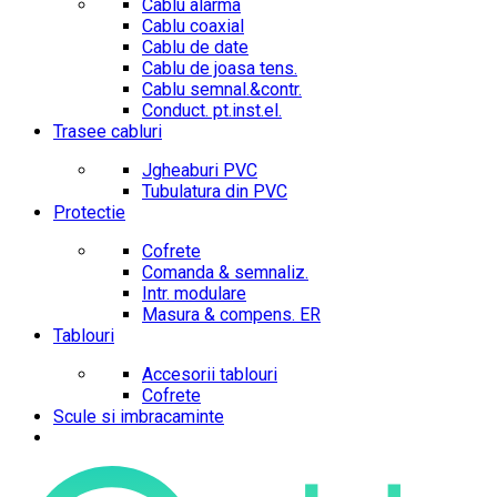
Cablu alarma
Cablu coaxial
Cablu de date
Cablu de joasa tens.
Cablu semnal.&contr.
Conduct. pt.inst.el.
Trasee cabluri
Jgheaburi PVC
Tubulatura din PVC
Protectie
Cofrete
Comanda & semnaliz.
Intr. modulare
Masura & compens. ER
Tablouri
Accesorii tablouri
Cofrete
Scule si imbracaminte