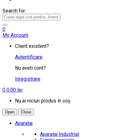
Search for:
0
My Account
Client existent?
Autentificare
Nu aveti cont?
Inregistrare
0
0.00
lei
Nu ai niciun produs în coș.
Open
Close
Aparataj
Aparataj Industrial