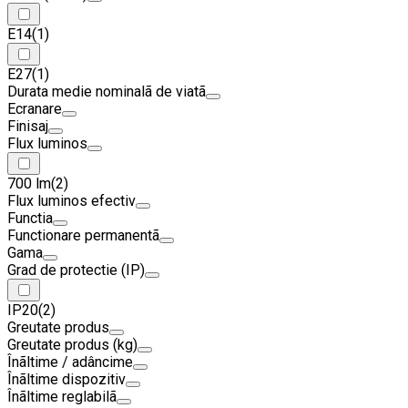
E14
(1)
E27
(1)
Durata medie nominalã de viatã
Ecranare
Finisaj
Flux luminos
700 lm
(2)
Flux luminos efectiv
Functia
Functionare permanentã
Gama
Grad de protectie (IP)
IP20
(2)
Greutate produs
Greutate produs (kg)
Înãltime / adâncime
Înãltime dispozitiv
Înãltime reglabilã