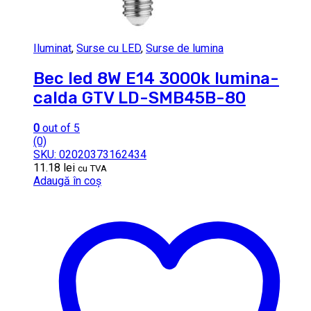
Iluminat
,
Surse cu LED
,
Surse de lumina
Bec led 8W E14 3000k lumina-
calda GTV LD-SMB45B-80
0
out of 5
(0)
SKU: 02020373162434
11.18
lei
cu TVA
Adaugă în coș