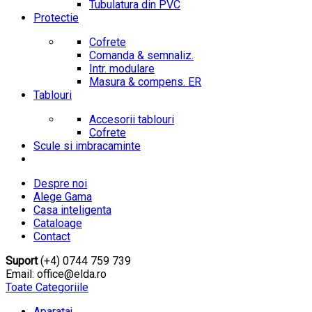
Tubulatura din PVC
Protectie
Cofrete
Comanda & semnaliz.
Intr. modulare
Masura & compens. ER
Tablouri
Accesorii tablouri
Cofrete
Scule si imbracaminte
Despre noi
Alege Gama
Casa inteligenta
Cataloage
Contact
Suport
(+4) 0744 759 739
Email: office@elda.ro
Toate Categoriile
Aparataj