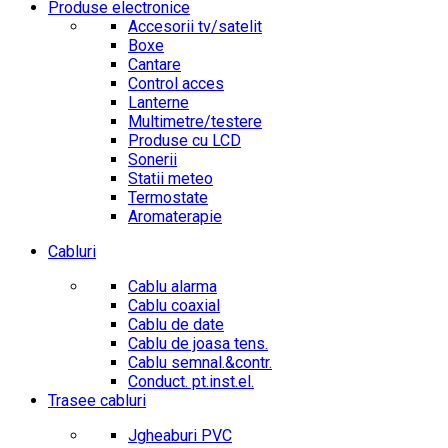
Produse electronice
Accesorii tv/satelit
Boxe
Cantare
Control acces
Lanterne
Multimetre/testere
Produse cu LCD
Sonerii
Statii meteo
Termostate
Aromaterapie
Cabluri
Cablu alarma
Cablu coaxial
Cablu de date
Cablu de joasa tens.
Cablu semnal.&contr.
Conduct. pt.inst.el.
Trasee cabluri
Jgheaburi PVC