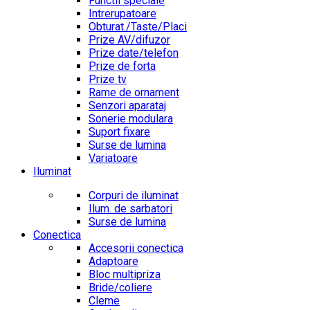
Functii speciale
Intrerupatoare
Obturat./Taste/Placi
Prize AV/difuzor
Prize date/telefon
Prize de forta
Prize tv
Rame de ornament
Senzori aparataj
Sonerie modulara
Suport fixare
Surse de lumina
Variatoare
Iluminat
Corpuri de iluminat
Ilum. de sarbatori
Surse de lumina
Conectica
Accesorii conectica
Adaptoare
Bloc multipriza
Bride/coliere
Cleme