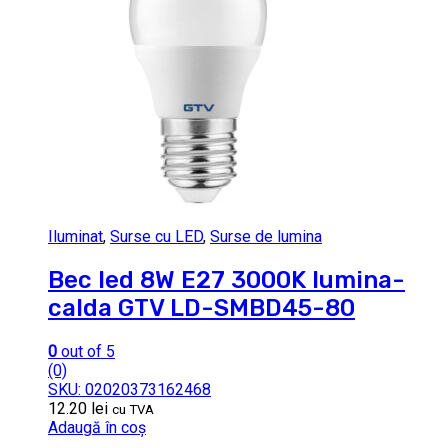
Iluminat
,
Surse cu LED
,
Surse de lumina
Bec led 8W E27 3000K lumina-
calda GTV LD-SMBD45-80
0
out of 5
(0)
SKU: 02020373162468
12.20
lei
cu TVA
Adaugă în coș