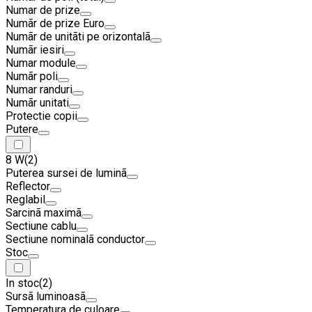
Numar de prize
Numãr de prize Euro
Numãr de unitãti pe orizontalã
Numãr iesiri
Numar module
Numãr poli
Numar randuri
Numãr unitati
Protectie copii
Putere
8 W
(2)
Puterea sursei de luminã
Reflector
Reglabil
Sarcinã maximã
Sectiune cablu
Sectiune nominalã conductor
Stoc
In stoc
(2)
Sursã luminoasã
Temperatura de culoare