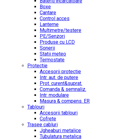
Baterii/incarcatoare
Boxe
Cantare
Control acces
Lanterne
Multimetre/testere
PE/Senzori
Produse cu LCD
Sonerii
Statii meteo
Termostate
Protectie
Accesorii protectie
Intr. aut. de putere
Prot. curent&suprat.
Comanda & semnaliz.
Intr. modulare
Masura & compens. ER
Tablouri
Accesorii tablouri
Cofrete
Trasee cabluri
Jgheaburi metalice
Tubulatura metalica