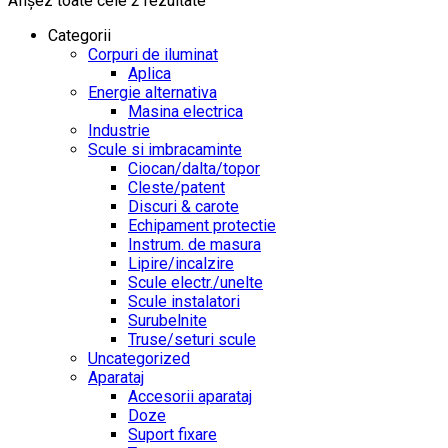
Afișez toate cele 2 rezultate
Categorii
Corpuri de iluminat
Aplica
Energie alternativa
Masina electrica
Industrie
Scule si imbracaminte
Ciocan/dalta/topor
Cleste/patent
Discuri & carote
Echipament protectie
Instrum. de masura
Lipire/incalzire
Scule electr./unelte
Scule instalatori
Surubelnite
Truse/seturi scule
Uncategorized
Aparataj
Accesorii aparataj
Doze
Suport fixare