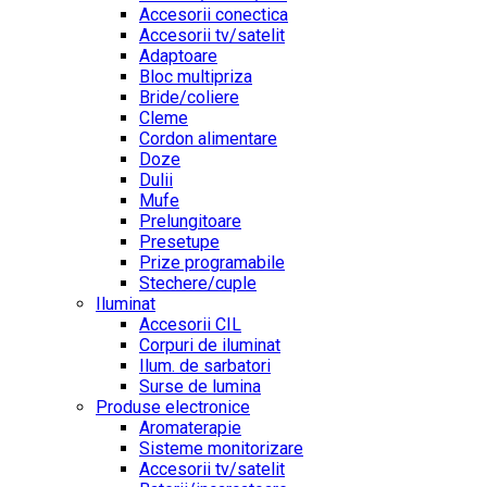
Accesorii conectica
Accesorii tv/satelit
Adaptoare
Bloc multipriza
Bride/coliere
Cleme
Cordon alimentare
Doze
Dulii
Mufe
Prelungitoare
Presetupe
Prize programabile
Stechere/cuple
Iluminat
Accesorii CIL
Corpuri de iluminat
Ilum. de sarbatori
Surse de lumina
Produse electronice
Aromaterapie
Sisteme monitorizare
Accesorii tv/satelit