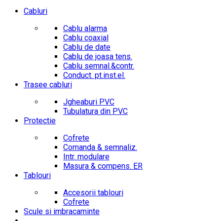
Cabluri
Cablu alarma
Cablu coaxial
Cablu de date
Cablu de joasa tens.
Cablu semnal.&contr.
Conduct. pt.inst.el.
Trasee cabluri
Jgheaburi PVC
Tubulatura din PVC
Protectie
Cofrete
Comanda & semnaliz.
Intr. modulare
Masura & compens. ER
Tablouri
Accesorii tablouri
Cofrete
Scule si imbracaminte