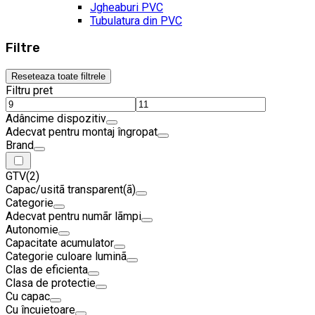
Jgheaburi PVC
Tubulatura din PVC
Filtre
Reseteaza toate filtrele
Filtru pret
Adâncime dispozitiv
Adecvat pentru montaj îngropat
Brand
GTV
(2)
Capac/usitã transparent(ã)
Categorie
Adecvat pentru numãr lãmpi
Autonomie
Capacitate acumulator
Categorie culoare luminã
Clas de eficienta
Clasa de protectie
Cu capac
Cu încuietoare