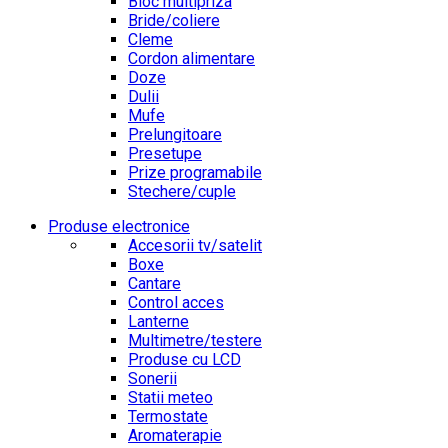
Bloc multipriza
Bride/coliere
Cleme
Cordon alimentare
Doze
Dulii
Mufe
Prelungitoare
Presetupe
Prize programabile
Stechere/cuple
Produse electronice
Accesorii tv/satelit
Boxe
Cantare
Control acces
Lanterne
Multimetre/testere
Produse cu LCD
Sonerii
Statii meteo
Termostate
Aromaterapie