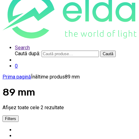
Search
Caută după:
Caută
0
Prima pagină
Înãltime produs
89 mm
89 mm
Afișez toate cele 2 rezultate
Filters