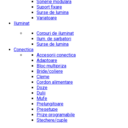
Sonerie modulara
Suport fixare
Surse de lumina
Variatoare
Iluminat
Corpuri de iluminat
Ilum. de sarbatori
Surse de lumina
Conectica
Accesorii conectica
Adaptoare
Bloc multipriza
Bride/coliere
Cleme
Cordon alimentare
Doze
Dulii
Mufe
Prelungitoare
Presetupe
Prize programabile
Stechere/cuple