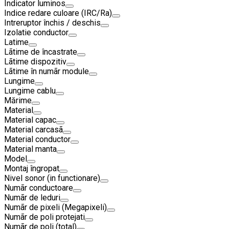
Indicator luminos
Indice redare culoare (IRC/Ra)
Intreruptor închis / deschis
Izolatie conductor
Latime
Lãtime de încastrate
Lãtime dispozitiv
Lãtime în numãr module
Lungime
Lungime cablu
Mărime
Material
Material capac
Material carcasã
Material conductor
Material manta
Model
Montaj îngropat
Nivel sonor (in functionare)
Numãr conductoare
Numãr de leduri
Numãr de pixeli (Megapixeli)
Numãr de poli protejati
Numãr de poli (total)