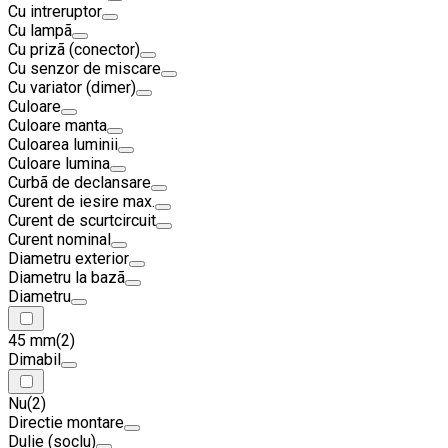
Cu intreruptor
Cu lampã
Cu prizã (conector)
Cu senzor de miscare
Cu variator (dimer)
Culoare
Culoare manta
Culoarea luminii
Culoare lumina
Curbã de declansare
Curent de iesire max.
Curent de scurtcircuit
Curent nominal
Diametru exterior
Diametru la bazã
Diametru
45 mm
(2)
Dimabil
Nu
(2)
Directie montare
Dulie (soclu)