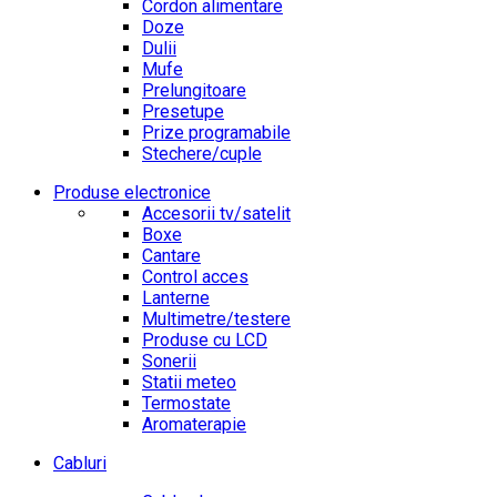
Cordon alimentare
Doze
Dulii
Mufe
Prelungitoare
Presetupe
Prize programabile
Stechere/cuple
Produse electronice
Accesorii tv/satelit
Boxe
Cantare
Control acces
Lanterne
Multimetre/testere
Produse cu LCD
Sonerii
Statii meteo
Termostate
Aromaterapie
Cabluri