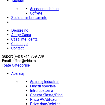
Tablouri
Accesorii tablouri
Cofrete
Scule si imbracaminte
Despre noi
Alege Gama
Casa inteligenta
Cataloage
Contact
Suport
(+4) 0744 759 739
Email: office@elda.ro
Toate Categoriile
Aparataj
Aparataj Industrial
Functii speciale
Intrerupatoare
Obturat./Taste/Placi
Prize AV/difuzor
Prize date/telefon