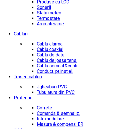
Produse cu LCD
Sonerii
Statii meteo
Termostate
Aromaterapie
Cabluri
Cablu alarma
Cablu coaxial
Cablu de date
Cablu de joasa tens.
Cablu semnal.&contr.
Conduct. pt.inst.el.
Trasee cabluri
Jgheaburi PVC
Tubulatura din PVC
Protectie
Cofrete
Comanda & semnaliz.
Intr. modulare
Masura & compens. ER