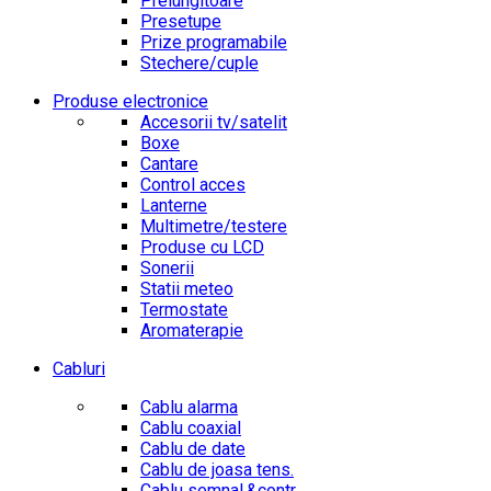
Prelungitoare
Presetupe
Prize programabile
Stechere/cuple
Produse electronice
Accesorii tv/satelit
Boxe
Cantare
Control acces
Lanterne
Multimetre/testere
Produse cu LCD
Sonerii
Statii meteo
Termostate
Aromaterapie
Cabluri
Cablu alarma
Cablu coaxial
Cablu de date
Cablu de joasa tens.
Cablu semnal.&contr.