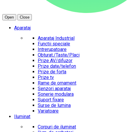
Open
Close
Aparataj
Aparataj Industrial
Functii speciale
Intrerupatoare
Obturat./Taste/Placi
Prize AV/difuzor
Prize date/telefon
Prize de forta
Prize tv
Rame de ornament
Senzori aparataj
Sonerie modulara
Suport fixare
Surse de lumina
Variatoare
Iluminat
Corpuri de iluminat