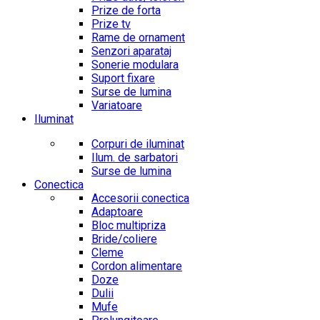
Prize de forta
Prize tv
Rame de ornament
Senzori aparataj
Sonerie modulara
Suport fixare
Surse de lumina
Variatoare
Iluminat
Corpuri de iluminat
Ilum. de sarbatori
Surse de lumina
Conectica
Accesorii conectica
Adaptoare
Bloc multipriza
Bride/coliere
Cleme
Cordon alimentare
Doze
Dulii
Mufe