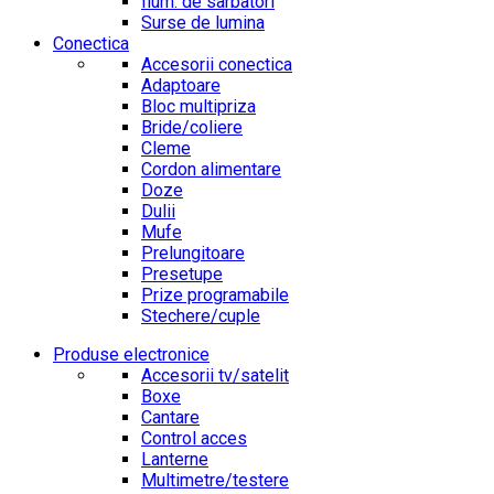
Ilum. de sarbatori
Surse de lumina
Conectica
Accesorii conectica
Adaptoare
Bloc multipriza
Bride/coliere
Cleme
Cordon alimentare
Doze
Dulii
Mufe
Prelungitoare
Presetupe
Prize programabile
Stechere/cuple
Produse electronice
Accesorii tv/satelit
Boxe
Cantare
Control acces
Lanterne
Multimetre/testere